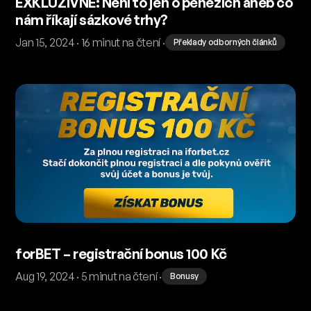
EXKLUZIVNĚ: Není to jen o penězích aneb co
nám říkají sázkové trhy?
Jan 15, 2024 · 16 minut na čtení ·
Překlady odborných článků
forBET – registrační bonus 100 Kč
Aug 19, 2024 · 5 minut na čtení ·
Bonusy