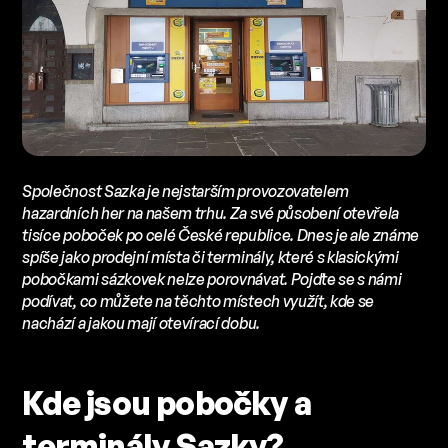
Společnost Sazka je nejstarším provozovatelem
hazardních her na našem trhu. Za své působení otevřela
tisíce poboček po celé České republice. Dnes je ale známe
spíše jako prodejní místa či terminály, které s klasickými
pobočkami sázkovek nelze porovnávat. Pojďte se s námi
podívat, co můžete na těchto místech využít, kde se
nachází a jakou mají otevírací dobu.
Kde jsou pobočky a
terminály Sazky?