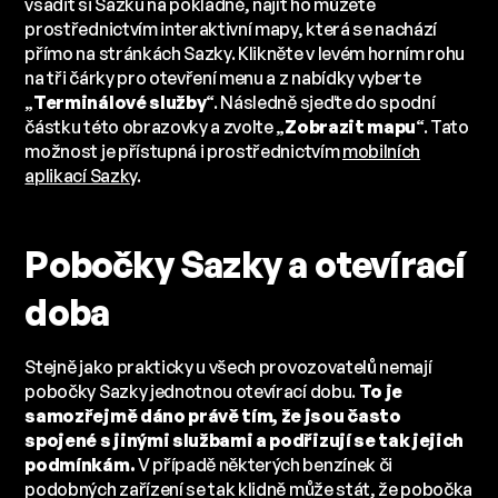
vsadit si Sazku na pokladně, najít ho můžete
prostřednictvím interaktivní mapy, která se nachází
přímo na stránkách Sazky. Klikněte v levém horním rohu
na tři čárky pro otevření menu a z nabídky vyberte
„
Terminálové služby
“. Následně sjeďte do spodní
částku této obrazovky a zvolte „
Zobrazit mapu
“. Tato
možnost je přístupná i prostřednictvím
mobilních
aplikací Sazky
.
Pobočky Sazky a otevírací
doba
Stejně jako prakticky u všech provozovatelů nemají
pobočky Sazky jednotnou otevírací dobu.
To je
samozřejmě dáno právě tím, že jsou často
spojené s jinými službami a podřizují se tak jejich
podmínkám.
V případě některých benzínek či
podobných zařízení se tak klidně může stát, že pobočka