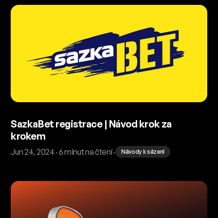
SazkaBet registrace | Návod krok za
krokem
Jun 24, 2024 · 6 minut na čtení ·
Návody k sázení