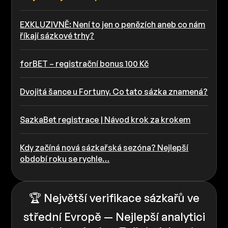
EXKLUZIVNĚ: Není to jen o penězích aneb co nám
říkají sázkové trhy?
forBET – registrační bonus 100 Kč
Dvojitá šance u Fortuny. Co tato sázka znamená?
SazkaBet registrace | Návod krok za krokem
Kdy začíná nová sázkařská sezóna? Nejlepší
období roku se rychle…
🏆 Největší verifikace sázkařů ve
střední Evropě — Nejlepší analytici