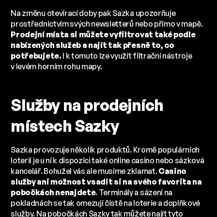
Na změnu otevírací doby pak Sazka upozorňuje
prostřednictvím svých newsletterů nebo přímo v mapě.
Prodejní místa si můžete vyfiltrovat také podle
nabízených služeb a najít tak přesně to, co
potřebujete.
I k tomuto lze využít filtrační nástroje
v levém horním rohu mapy.
Služby na prodejních
místech Sazky
Sazka provozuje několik produktů. Kromě populárních
loterií je u ní k dispozici také online casino nebo sázková
kancelář. Bohužel vás ale musíme zklamat.
Casino
služby ani možnost vsadit si na svého favorita na
pobočkách nenajdete
. Terminály a sázení na
pokladnách se tak omezují čistě na loterie a doplňkové
služby. Na pobočkách Sazky tak můžete najít tyto