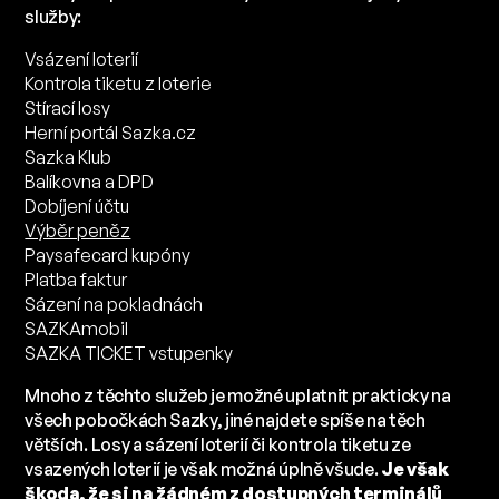
služby:
Vsázení loterií
Kontrola tiketu z loterie
Stírací losy
Herní portál Sazka.cz
Sazka Klub
Balíkovna a DPD
Dobíjení účtu
Výběr peněz
Paysafecard kupóny
Platba faktur
Sázení na pokladnách
SAZKAmobil
SAZKA TICKET vstupenky
Mnoho z těchto služeb je možné uplatnit prakticky na
všech pobočkách Sazky, jiné najdete spíše na těch
větších. Losy a sázení loterií či kontrola tiketu ze
vsazených loterií je však možná úplně všude.
Je však
škoda, že si na žádném z dostupných terminálů