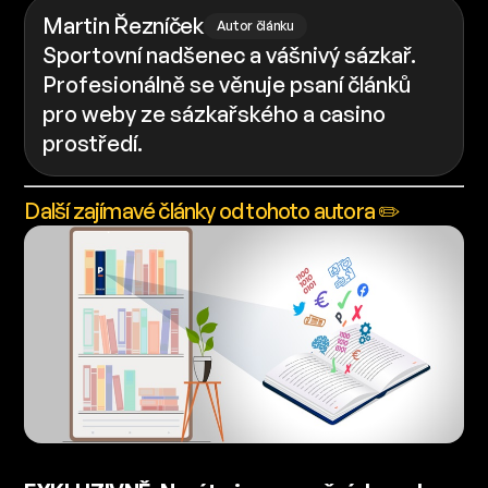
Martin Řezníček
Autor článku
Sportovní nadšenec a vášnivý sázkař.
Profesionálně se věnuje psaní článků
pro weby ze sázkařského a casino
prostředí.
Další zajímavé články od tohoto autora ✏️