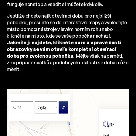
funguje nonstop a vsadit si můžete kdykoliv.
Jestliže chcete najít otevírací dobu pro nejbližší
pobočku, přesuňte se do interaktivní mapy a vyhledejte
místo pomocí nástroje v levém horním rohu nebo
klikněte na místo, kde se vaše pobočka nachází.
Jakmile ji najdete, klikněte na ni a v pravé části
obrazovky se vám otevře kompletní otevírací
doba pro zvolenou pobočku
. Mějte však na paměti,
že v případě svátků a podobných událostí se doba může
měnit.