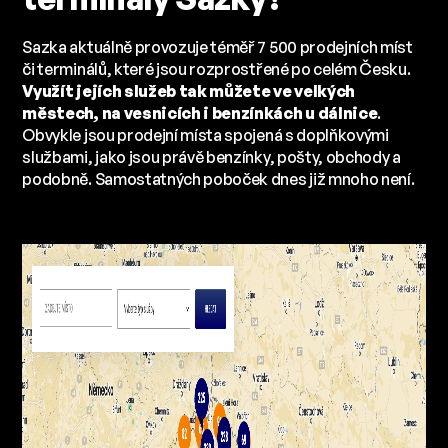
Sazka aktuálně provozuje téměř 7 500 prodejních míst
či terminálů, které jsou rozprostřené po celém Česku.
Využít jejích služeb tak můžete ve velkých
městech, na vesnicích i benzínkách u dálnice
.
Obvykle jsou prodejní místa spojená s doplňkovými
službami, jako jsou právě benzínky, pošty, obchody a
podobně. Samostatných poboček dnes již mnoho není.