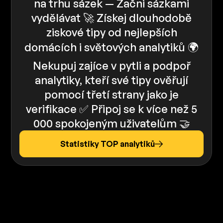
na trhu sázek — Začni sázkami
vydělávat 🚀 Získej dlouhodobě
ziskové tipy od nejlepších
domácích i světových analytiků 🌍
Nekupuj zajíce v pytli a podpoř
analytiky, kteří své tipy ověřují
pomocí třetí strany jako je
verifikace ✅️️ Připoj se k více než 5
000 spokojeným uživatelům 🤝
Statistiky TOP analytiků