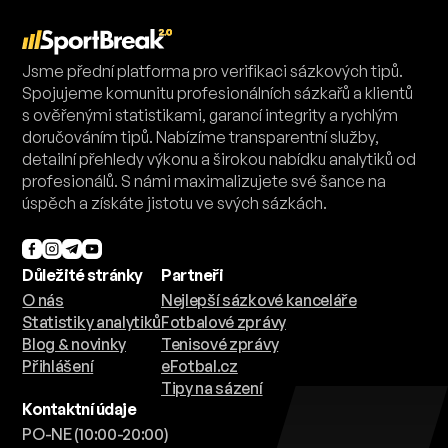
Jsme přední platforma pro verifikaci sázkových tipů.
Spojujeme komunitu profesionálních sázkařů a klientů
s ověřenými statistikami, garancí integrity a rychlým
doručováním tipů. Nabízíme transparentní služby,
detailní přehledy výkonu a širokou nabídku analytiků od
profesionálů. S námi maximalizujete své šance na
úspěch a získáte jistotu ve svých sázkách.
Důležité stránky
Partneři
O nás
Nejlepší sázkové kanceláře
Statistiky analytiků
Fotbalové zprávy
Blog & novinky
Tenisové zprávy
Přihlášení
eFotbal.cz
Tipy na sázení
Kontaktní údaje
PO-NE (10:00-20:00)