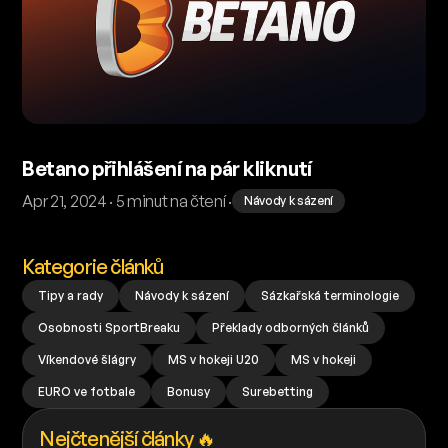
Betano přihlášení na pár kliknutí
Apr 21, 2024 · 5 minut na čtení ·
Návody k sázení
Kategorie článků
Tipy a rady
Návody k sázení
Sázkařská terminologie
Osobnosti SportBreaku
Překlady odborných článků
Víkendové šlágry
MS v hokeji U20
MS v hokeji
EURO ve fotbale
Bonusy
Surebetting
Nejčtenější články 🔥