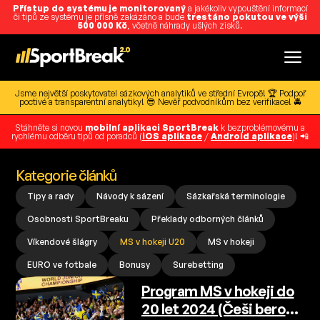
Přístup do systému je monitorovaný
a jakékoliv vypouštění informací
či tipů ze systému je přísně zakázáno a bude
trestáno pokutou ve výši
500 000 Kč
, včetně náhrady ušlých zisků.
Jsme největší poskytovatel sázkových analytiků ve střední Evropě! 🏆 Podpoř
poctivé a transparentní analytiky! 😎 Nevěř podvodníkům bez verifikace! 🚔
Stáhněte si novou
mobilní aplikaci SportBreak
k bezproblémovému a
rychlému odběru tipů od poradců (
iOS aplikace
/
Android aplikace
)! 📲
Kategorie článků
Tipy a rady
Návody k sázení
Sázkařská terminologie
Osobnosti SportBreaku
Překlady odborných článků
Víkendové šlágry
MS v hokeji U20
MS v hokeji
EURO ve fotbale
Bonusy
Surebetting
Program MS v hokeji do
20 let 2024 (Češi berou