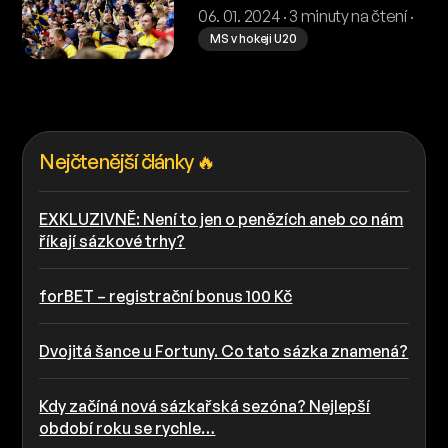
bronz!)
06. 01. 2024 · 3 minuty na čtení ·
MS v hokeji U20
Nejčtenější články 🔥
EXKLUZIVNĚ: Není to jen o penězích aneb co nám
říkají sázkové trhy?
forBET – registrační bonus 100 Kč
Dvojitá šance u Fortuny. Co tato sázka znamená?
Kdy začíná nová sázkařská sezóna? Nejlepší
období roku se rychle…