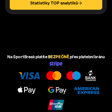
Statistiky TOP analytiků
Na SportBreak platíte
BEZPEČNĚ
přes platební bránu