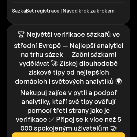
SazkaBet registrace | Návod krok za krokem
🏆 Největší verifikace sázkařů ve
střední Evropě — Nejlepší analytici
na trhu sázek — Začni sázkami
vydělávat 🚀 Získej dlouhodobě
ziskové tipy od nejlepších
domácích i světových analytiků 🌍
Nekupuj zajíce v pytli a podpoř
analytiky, kteří své tipy ověřují
pomocí třetí strany jako je
verifikace ✅️️ Připoj se k více než 5
000 spokojeným uživatelům 🤝