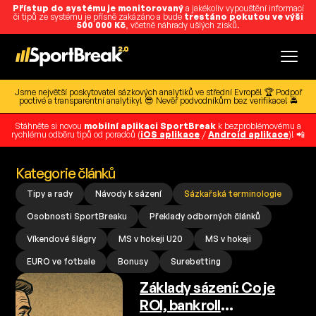
Přístup do systému je monitorovaný
a jakékoliv vypouštění informací
či tipů ze systému je přísně zakázáno a bude
trestáno pokutou ve výši
500 000 Kč
, včetně náhrady ušlých zisků.
Jsme největší poskytovatel sázkových analytiků ve střední Evropě! 🏆 Podpoř
poctivé a transparentní analytiky! 😎 Nevěř podvodníkům bez verifikace! 🚔
Stáhněte si novou
mobilní aplikaci SportBreak
k bezproblémovému a
rychlému odběru tipů od poradců (
iOS aplikace
/
Android aplikace
)! 📲
Kategorie článků
Tipy a rady
Návody k sázení
Sázkařská terminologie
Osobnosti SportBreaku
Překlady odborných článků
Víkendové šlágry
MS v hokeji U20
MS v hokeji
EURO ve fotbale
Bonusy
Surebetting
Základy sázení: Co je
ROI, bankroll