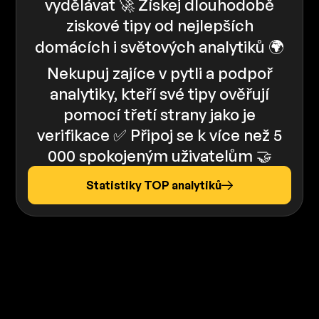
vydělávat 🚀 Získej dlouhodobě
ziskové tipy od nejlepších
domácích i světových analytiků 🌍
Nekupuj zajíce v pytli a podpoř
analytiky, kteří své tipy ověřují
pomocí třetí strany jako je
verifikace ✅️️ Připoj se k více než 5
000 spokojeným uživatelům 🤝
Statistiky TOP analytiků