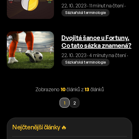
value betting v praxi
22. 10. 2023 · 11 minut na čtení ·
Sázkařská terminologie
Dvojitá šance u Fortuny.
Co tato sázka znamená?
22. 10. 2023 · 4 minuty na čtení ·
Sázkařská terminologie
Zobrazeno
10
článků z
13
článků
1
2
Nejčtenější články 🔥