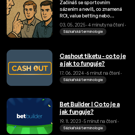
management a value
Začínáš se sportovním
sázením a nevíš, co znamená
betting! 🧠 Nauč se sázet
ROI, value betting nebo
jako profesionál! 📈
bankroll management? 🤔
03. 05. 2025 · 4 minuty na čtení ·
Tento článek tě provede
Sázkařská terminologie
základy sázkového
poradenství a ukáže ti, jak se
vyhnout začátečnickým
Cashout tiketu - co to je
chybám! 💡 Čti dál a začni sázet
chytře! 📊
a jak to funguje?
17. 06. 2024 · 6 minut na čtení ·
Sázkařská terminologie
Bet Builder | Co to je a
jak funguje?
19. 11. 2023 · 5 minut na čtení ·
Sázkařská terminologie