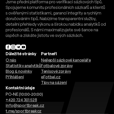
Jsme přední platforma pro verifikaci sázkových tipů.
Spojujeme komunitu profesionálních sázkařů a klientů
s ověřenými statistikami, garancí integrity a rychlým
doručováním tipů. Nabízíme transparentní služby,
detailní přehledy výkonu a širokou nabídku analytiků od
profesionálů. S námi maximalizujete své šance na
úspěch a získáte jistotu ve svých sázkách.
Důležité stránky
Partneři
O nás
Nejlepší sázkové kanceláře
Statistiky analytiků
Fotbalové zprávy
Blog & novinky
Tenisové zprávy
Přihlášení
eFotbal.cz
Tipy na sázení
Kontaktní údaje
PO-NE (10:00-20:00)
+420 724 301 528
info@sportbreak.cz
t.me/sportbreakcz