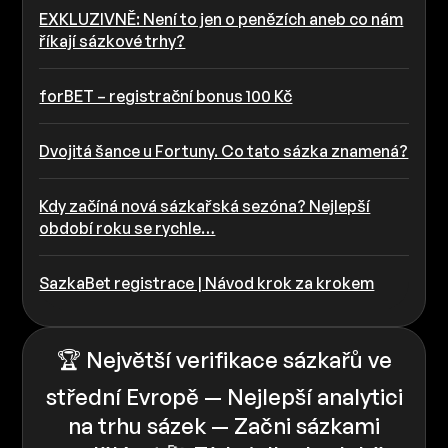
EXKLUZIVNĚ: Není to jen o penězích aneb co nám
říkají sázkové trhy?
forBET – registrační bonus 100 Kč
Dvojitá šance u Fortuny. Co tato sázka znamená?
Kdy začíná nová sázkařská sezóna? Nejlepší
období roku se rychle…
SazkaBet registrace | Návod krok za krokem
🏆 Největší verifikace sázkařů ve
střední Evropě — Nejlepší analytici
na trhu sázek — Začni sázkami