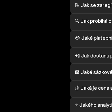
📝 Jak se zareg
🔍 Jak probíhá o
💳 Jaké platebn
📲 Jak dostanu 
🏦 Jaké sázkové
💰 Jaká je cena 
⭐ Jakého analyti