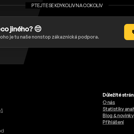
PTEJTE SE KDYKOLIV NA COKOLIV
co jiného? 😔

toho je tu naše nonstop zákaznická podpora.
Důležité strá
O nás
.
Statistiky anal
tů
Blog & novinky
Přihlášení
od