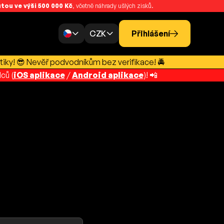
ou ve výši 500 000 Kč
, včetně náhrady ušlých zisků.
CZK
Přihlášení
tiky! 😎 Nevěř podvodníkům bez verifikace! 🚔
ců (
iOS aplikace
/
Android aplikace
)! 📲