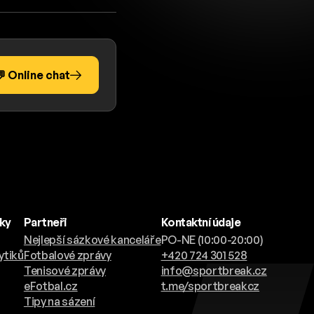
 Online chat
nky
Partneři
Kontaktní údaje
Nejlepší sázkové kanceláře
PO-NE (10:00-20:00)
ytiků
Fotbalové zprávy
+420 724 301 528
Tenisové zprávy
info@sportbreak.cz
eFotbal.cz
t.me/sportbreakcz
Tipy na sázení