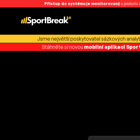
Přístup do systému je monitorovaný
a jakékoliv
Jsme největší poskytovatel sázkových analyti
Stáhněte si novou
mobilní aplikaci Spo