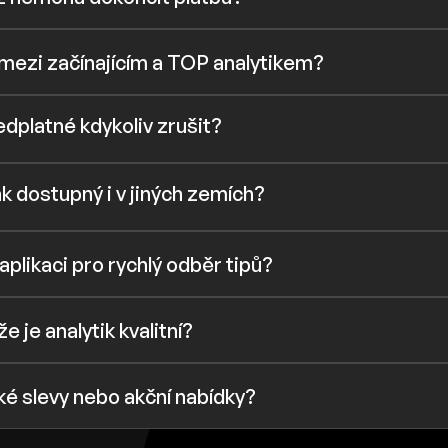
l mezi začínajícím a TOP analytikem?
dplatné kdykoliv zrušit?
k dostupný i v jiných zemích?
aplikaci pro rychlý odběr tipů?
e je analytik kvalitní?
ké slevy nebo akční nabídky?