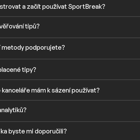
istrovat a začít používat SportBreak?
věřování tipů?
í metody podporujete?
placené tipy?
 kanceláře mám k sázení používat?
analytiků?
ka byste mi doporučili?