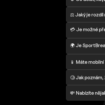
⚖️ Jaký je rozdí
💳 Je možné pře
🌍 Je SportBrea
📱 Máte mobilní 
🧐 Jak poznám, ž
💸 Nabízíte něja