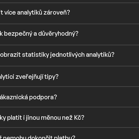
t více analytiků zároveň?
ak bezpečný a důvěryhodný?
obrazit statistiky jednotlivých analytiků?
ytici zveřejňují tipy?
zákaznická podpora?
iky platit i jinou měnou než Kč?
yž nemohu dokončit platbu?