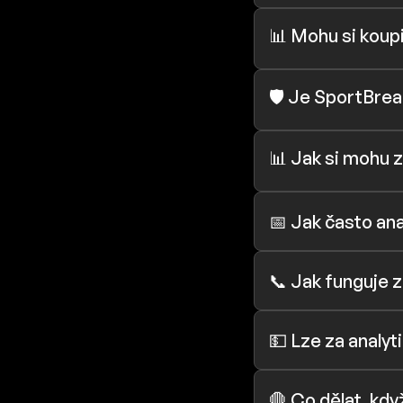
📊 Mohu si koupi
🛡️ Je SportBre
📊 Jak si mohu z
📅 Jak často anal
📞 Jak funguje 
💵 Lze za analyt
🛑 Co dělat, kd