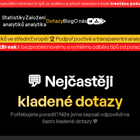
 vypouštění informací či tipů ze systému je přísně zakázáno a bude
trestáno pokut
Statistiky
Založení
Dotazy
Blog
O nás
analytiků
analytika
ků ve střední Evropě! 🏆 Podpoř poctivé a transparentní analy
rtBreak
k bezproblémovému a rychlému odběru tipů od porad
💬 Nejčastěji
kladené dotazy
Potřebujete poradit? Níže jsme sepsali odpovědi na
často kladené dotazy 💬