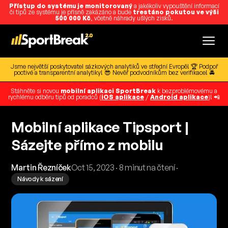
Přístup do systému je monitorovaný
a jakékoliv vypouštění informací
či tipů ze systému je přísně zakázáno a bude
trestáno pokutou ve výši
500 000 Kč
, včetně náhrady ušlých zisků.
Jsme největší poskytovatel sázkových analytiků ve střední Evropě! 🏆 Podpoř
poctivé a transparentní analytiky! 😎 Nevěř podvodníkům bez verifikace! 🚔
Stáhněte si novou
mobilní aplikaci SportBreak
k bezproblémovému a
rychlému odběru tipů od poradců (
iOS aplikace
/
Android aplikace
)! 📲
Mobilní aplikace Tipsport |
Sázejte přímo z mobilu
Martin Řezníček
Oct 15, 2023 · 8 minut na čtení ·
Návody k sázení