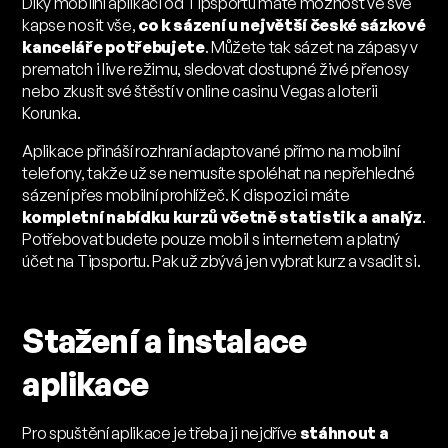
Díky mobilní aplikaci od Tipsportu máte možnost ve své
kapse nosit vše,
co k sázení u největší české sázkové
kanceláře potřebujete
. Můžete tak sázet na zápasy v
prematch i live režimu, sledovat dostupné živé přenosy
nebo zkusit své štěstí v online casinu Vegas a loterii
Korunka.
Aplikace přináší rozhraní adaptované přímo na mobilní
telefony, takže už se nemusíte spoléhat na nepřehledné
sázení přes mobilní prohlížeč. K dispozici máte
kompletní nabídku kurzů včetně statistik a analýz
.
Potřebovat budete pouze mobil s internetem a platný
účet na Tipsportu. Pak už zbývá jen vybrat kurz a vsadit si.
Stažení a instalace
aplikace
Pro spuštění aplikace je třeba ji nejdříve
stáhnout a