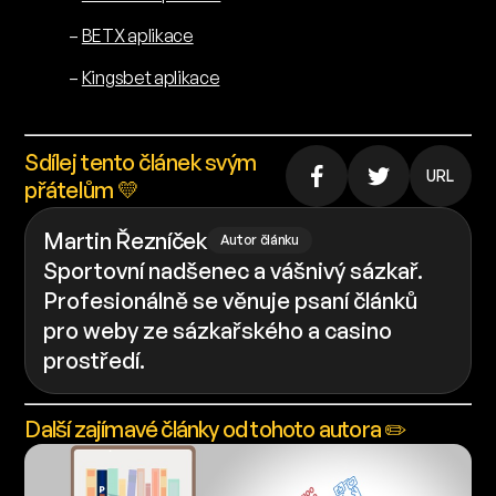
–
BETX aplikace
–
Kingsbet aplikace
Sdílej tento článek svým
URL
přátelům 💛
Martin Řezníček
Autor článku
Sportovní nadšenec a vášnivý sázkař.
Profesionálně se věnuje psaní článků
pro weby ze sázkařského a casino
prostředí.
Další zajímavé články od tohoto autora ✏️