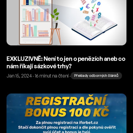
EXKLUZIVNĚ: Není to jen o penězích aneb co
nám říkají sázkové trhy?
Jan 15, 2024 · 16 minut na čtení ·
Překlady odborných článků