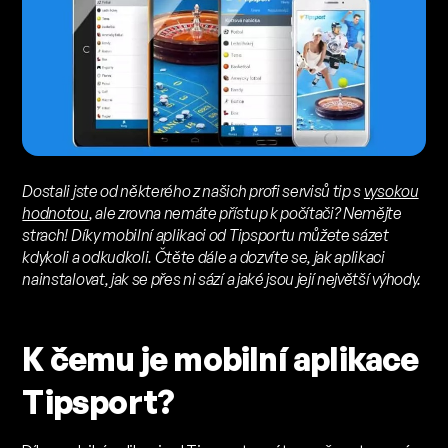
Dostali jste od některého z našich profi servisů tip s
vysokou
hodnotou
, ale zrovna nemáte přístup k počítači? Nemějte
strach! Díky mobilní aplikaci od Tipsportu můžete sázet
kdykoli a odkudkoli. Čtěte dále a dozvíte se, jak aplikaci
nainstalovat, jak se přes ni sází a jaké jsou její největší výhody.
K čemu je mobilní aplikace
Tipsport?