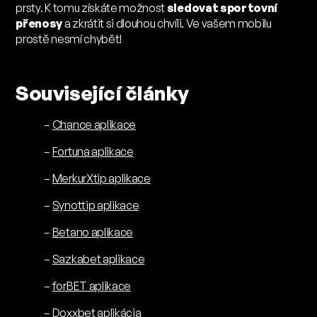
prsty. K tomu získáte možnost
sledovat sportovní
přenosy
a zkrátit si dlouhou chvíli. Ve vašem mobilu
prostě nesmí chybět!
Související články
–
Chance aplikace
–
Fortuna aplikace
–
MerkurXtip aplikace
–
Synottip aplikace
–
Betano aplikace
–
Sazkabet aplikace
–
forBET aplikace
–
Doxxbet aplikácia