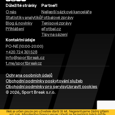
Důležité stránky
Partneři
O nás
Nejlepší sázkové kanceláře
Statistiky analytiků
Fotbalové zprávy
Blog & novinky
Tenisové zprávy
Přihlášení
eFotbal.cz
Tipy na sázení
Kontaktní údaje
PO-NE (10:00-20:00)
+420 724 301 528
info@sportbreak.cz
t.me/sportbreakcz
Ochrana osobních údajů
Obchodní podmínky poskytování služeb
Obchodní podmínky pro servisy
Upravit cookies
© 2026, Sport Break s.r.o.
Web je určen pouze pro uživatele starší 18 let. Negarantujeme žádný příjem
ani zisk. Ministerstvo financí varuje: Účastí na hazardních hrách může