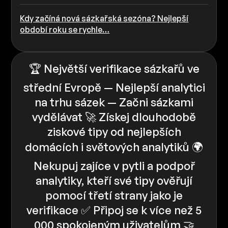
Kdy začíná nová sázkařská sezóna? Nejlepší
období roku se rychle…
🏆 Největší verifikace sázkařů ve
střední Evropě — Nejlepší analytici
na trhu sázek — Začni sázkami
vydělávat 🚀 Získej dlouhodobě
ziskové tipy od nejlepších
domácích i světových analytiků 🌍
Nekupuj zajíce v pytli a podpoř
analytiky, kteří své tipy ověřují
pomocí třetí strany jako je
verifikace ✅️️ Připoj se k více než 5
000 spokojeným uživatelům 🤝