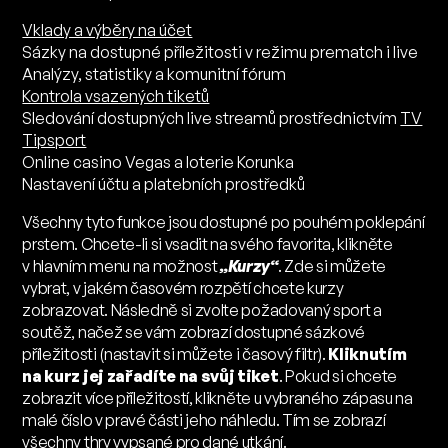
Vklady a výběry na účet
Sázky na dostupné příležitosti v režimu prematch i live
Analýzy, statistiky a komunitní fórum
Kontrola vsazených tiketů
Sledování dostupných live streamů prostřednictvím
TV
Tipsport
Online casino Vegas a loterie Korunka
Nastavení účtu a platebních prostředků
Všechny tyto funkce jsou dostupné po pouhém poklepání
prstem. Chcete-li si vsadit na svého favorita, klikněte
v hlavním menu na možnost
„Kurzy“
. Zde si můžete
vybrat, v jakém časovém rozpětí chcete kurzy
zobrazovat. Následně si zvolte požadovaný sport a
soutěž, načež se vám zobrazí dostupné sázkové
příležitosti (nastavit si můžete i časový filtr).
Kliknutím
na kurz jej zařadíte na svůj tiket
. Pokud si chcete
zobrazit více příležitostí, klikněte u vybraného zápasu na
malé číslo v pravé části jeho náhledu. Tím se zobrazí
všechny thry vypsané pro dané utkání.