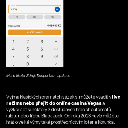
Menu tiketu, Zdroj: Tipsport.cz - aplikace
Vyjma klasických prematch sázek si můžete vsadit v
live
režimu nebo přejít do online casina Vegas
a
vyzkoušet si některý z dostupných hracích automatů,
ruletu nebo třeba Black Jack. Od roku 2023 navíc můžete
hrát o velké výhry také prostřednictvím loterie Korunka.