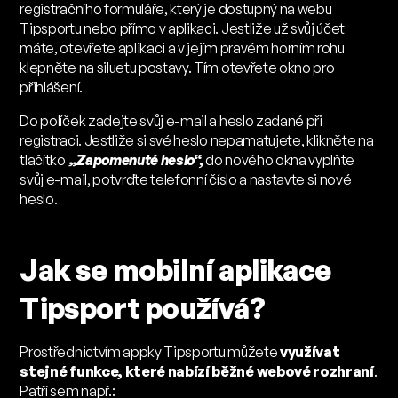
registračního formuláře, který je dostupný na webu
Tipsportu nebo přímo v aplikaci. Jestliže už svůj účet
máte, otevřete aplikaci a v jejím pravém horním rohu
klepněte na siluetu postavy. Tím otevřete okno pro
přihlášení.
Do políček zadejte svůj e-mail a heslo zadané při
registraci. Jestliže si své heslo nepamatujete, klikněte na
tlačítko
„
Zapomenuté heslo“,
do nového okna vyplňte
svůj e-mail, potvrďte telefonní číslo a nastavte si nové
heslo.
Jak se mobilní aplikace
Tipsport používá?
Prostřednictvím appky Tipsportu můžete
využívat
stejné funkce, které nabízí běžné webové rozhraní
.
Patří sem např.: