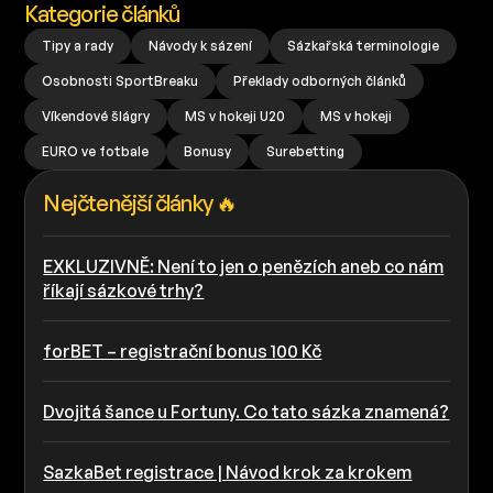
Kategorie článků
Tipy a rady
Návody k sázení
Sázkařská terminologie
Osobnosti SportBreaku
Překlady odborných článků
Víkendové šlágry
MS v hokeji U20
MS v hokeji
EURO ve fotbale
Bonusy
Surebetting
Nejčtenější články 🔥
EXKLUZIVNĚ: Není to jen o penězích aneb co nám
říkají sázkové trhy?
forBET – registrační bonus 100 Kč
Dvojitá šance u Fortuny. Co tato sázka znamená?
SazkaBet registrace | Návod krok za krokem