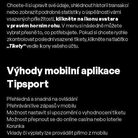
Chcete-li si upravit své údaje, shlédnout historii transakcí
nebo zobrazit podrobné statistiky o úspěšnosti vámi
vsazených příležitostí,
klikněte na ikonu avatara
v pravém horním rohu
. V menu si následně můžete
vybrat přesně to, co potřebujete. Pokud si chcete rychle
zkontrolovat poslední vsazené tikety, klikněte na tlačítko
„Tikety“
vedle ikony vašeho účtu.
Výhody mobilní aplikace
Tipsport
Přehledná a snadná na ovládání
Přehrávání live zápasů v mobilu
Možnost nastavit si upozornění o vyhodnocení tiketu
Možnost přepnout se do online casina nebo loterie
Korunka
Vklady či výplaty lze provádět přímo z mobilu