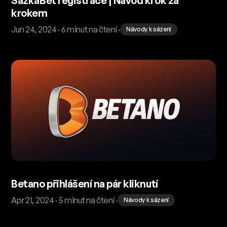
SazkaBet registrace | Návod krok za
krokem
Jun 24, 2024 · 6 minut na čtení ·
Návody k sázení
Betano přihlášení na pár kliknutí
Apr 21, 2024 · 5 minut na čtení ·
Návody k sázení