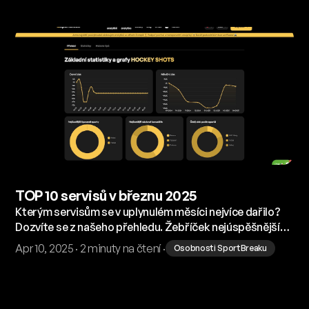
TOP 10 servisů v březnu 2025
Kterým servisům se v uplynulém měsíci nejvíce dařilo?
Dozvíte se z našeho přehledu. Žebříček nejúspěšnějších
servisů jsme seřadili podle ziskových sázek.
Apr 10, 2025 · 2 minuty na čtení ·
Osobnosti SportBreaku