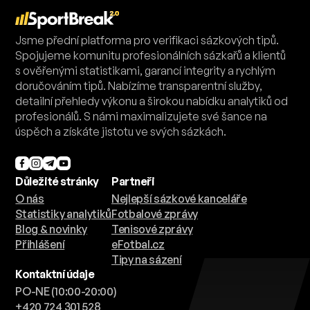
Jsme přední platforma pro verifikaci sázkových tipů.
Spojujeme komunitu profesionálních sázkařů a klientů
s ověřenými statistikami, garancí integrity a rychlým
doručováním tipů. Nabízíme transparentní služby,
detailní přehledy výkonu a širokou nabídku analytiků od
profesionálů. S námi maximalizujete své šance na
úspěch a získáte jistotu ve svých sázkách.
Důležité stránky
Partneři
O nás
Nejlepší sázkové kanceláře
Statistiky analytiků
Fotbalové zprávy
Blog & novinky
Tenisové zprávy
Přihlášení
eFotbal.cz
Tipy na sázení
Kontaktní údaje
PO-NE (10:00-20:00)
+420 724 301 528