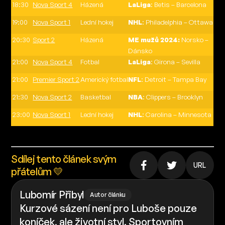
18:30
Nova Sport 4
Házená
LaLiga
: Betis – Barcelona
19:00
Nova Sport 1
Lední hokej
NHL
: Philadelphia – Ottawa
20:30
Sport 2
Házená
ME mužů 2024:
Norsko –
Dánsko
21:00
Nova Sport 4
Fotbal
LaLiga
: Girona – Sevilla
21:00
Premier Sport 2
Americký fotbal
NFL
: Detroit – Tampa Bay
21:30
Nova Sport 2
Basketbal
NBA
: Clippers – Brooklyn
23:00
Nova Sport 1
Lední hokej
NHL
: Carolina – Minnesota
Sdílej tento článek svým
URL
přátelům 💛
Lubomír Přibyl
Autor článku
Kurzové sázení není pro Luboše pouze
koníček, ale životní styl. Sportovním