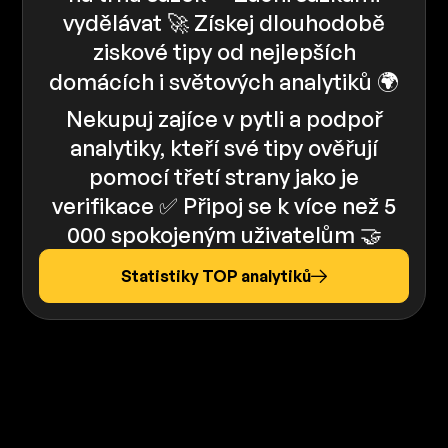
vydělávat 🚀 Získej dlouhodobě
ziskové tipy od nejlepších
domácích i světových analytiků 🌍
Nekupuj zajíce v pytli a podpoř
analytiky, kteří své tipy ověřují
pomocí třetí strany jako je
verifikace ✅️️ Připoj se k více než 5
000 spokojeným uživatelům 🤝
Statistiky TOP analytiků