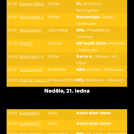
18:30
Canal+ Sport
Fotbal
PL
: Brentford –
Nottingham
18:30
Nova Sport 3
Fotbal
Bundesliga
: Lipsko –
Leverkusen
19:00
Nova Sport 1
Lední hokej
NHL
: Philadelphia –
Colorado
20:30
Sport 2
Házená
ME mužů 2024:
Německo
– Rakousko
20:45
Nova Sport 4
Fotbal
Serie A
: Udinese – AC
Milán
21:00
Nova Sport 2
Basketbal
NBA:
Detroit – Milwaukee
22:30
Premier Sport 2
Americký fotbal
NFL:
Baltimore – Houston
Neděle, 21. ledna
01:00
Eurosport 1
Tenis
Australian Open
02:00
Eurosport 2
Tenis
Australian Open
02:00
Nova Sport 1
Lední hokej
NHL
: St. Louis – Wahington