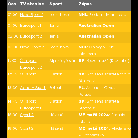
Čas
TV stanice
Sport
Zápas
01:00
Nova Sport 1
Lední hokej
NHL
: Florida – Minnesota
01:00
Eurosport 1
Tenis
Australian Open
02:00
Eurosport 2
Tenis
Australian Open
02:30
Nova Sport 2
Lední hokej
NHL
: Chicago – NY
Islanders
11:30
ČT sport
,
Alpské lyžování
SP
: Sjezd mužů (Kitzbühel)
Eurosport 2
12:55
ČT sport
Biatlon
SP:
Smíšená štafeta dvojic
(Antholz)
13:30
Canal+ Sport
Fotbal
PL
: Arsenal – Crystal
Palace
14:45
ČT sport
,
Biatlon
SP:
Smíšená štafeta
Eurosport 1
(Antholz)
15:30
Sport 2
Házená
ME mužů 2024
: Francie –
Island
18:00
Sport 2
Házená
ME mužů 2024
: Maďarsko
– Chorvatsko