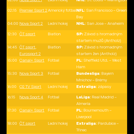
02:15
Premier Sport 2
Americký fotbal
NFL
: San Francisco – Green
Bay
04:00
Nova Sport 2
Lední hokej
NHL
: San Jose – Anaheim
12:30
ČT sport
Biatlon
SP:
Závod s hromadným
startem mužů (Antholz)
14:45
ČT sport
,
Biatlon
SP:
Závod s hromadným
Eurosport 2
startem žen (Antholz)
15:00
Canal+ Sport
Fotbal
PL
: Sheffield Utd. – West
Ham
15:30
Nova Sport 3
Fotbal
Bundesliga
: Bayern
Mnichov – Brémy
16:00
O2 TV Sport
Lední hokej
Extraliga
: zápasy
16:15
Nova Sport 4
Fotbal
LaLiga
: Real Madrid –
Almería
17:30
Canal+ Sport
Fotbal
PL
: Bournemouth –
Liverpool
18:00
ČT sport
Lední hokej
Extraliga
: Pardubice –
Třinec