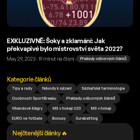
EXKLUZIVNĚ: Šoky a zklamání: Jak
překvapivé bylo mistrovství světa 2022?
May 29, 2023 · 19 minut na čtení ·
Překlady odborných článků
Kategorie článků
Tipy a rady
Návody k sázení
Sázkařská terminologie
Osobnosti SportBreaku
Překlady odborných článků
Víkendové šlágry
MS v hokeji U20
MS v hokeji
EURO ve fotbale
Bonusy
Surebetting
Nejčtenější články 🔥