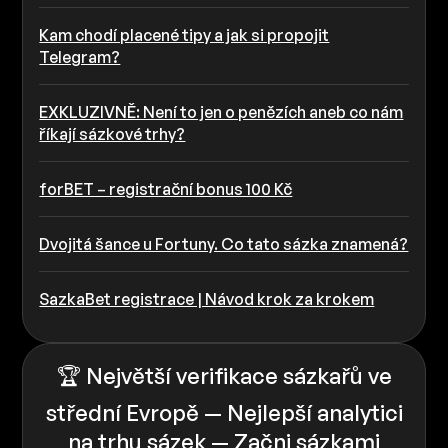
Kam chodí placené tipy a jak si propojit
Telegram?
EXKLUZIVNĚ: Není to jen o penězích aneb co nám
říkají sázkové trhy?
forBET – registrační bonus 100 Kč
Dvojitá šance u Fortuny. Co tato sázka znamená?
SazkaBet registrace | Návod krok za krokem
🏆 Největší verifikace sázkařů ve
střední Evropě — Nejlepší analytici
na trhu sázek — Začni sázkami