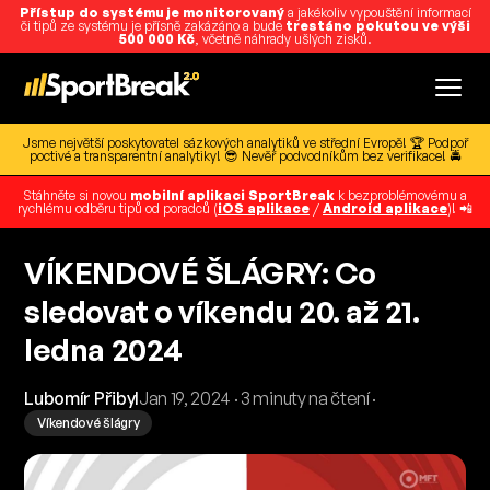
Přístup do systému je monitorovaný
a jakékoliv vypouštění informací
či tipů ze systému je přísně zakázáno a bude
trestáno pokutou ve výši
500 000 Kč
, včetně náhrady ušlých zisků.
Jsme největší poskytovatel sázkových analytiků ve střední Evropě! 🏆 Podpoř
poctivé a transparentní analytiky! 😎 Nevěř podvodníkům bez verifikace! 🚔
Stáhněte si novou
mobilní aplikaci SportBreak
k bezproblémovému a
rychlému odběru tipů od poradců (
iOS aplikace
/
Android aplikace
)! 📲
VÍKENDOVÉ ŠLÁGRY: Co
sledovat o víkendu 20. až 21.
ledna 2024
Lubomír Přibyl
Jan 19, 2024 · 3 minuty na čtení ·
Víkendové šlágry