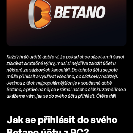
Každý hráč určitě dobře ví, že pokud chce sázet a mít šanci
získávat skutečné výhry, musí si nejdříve založit účet u
některé ze sázkových kanceláří. Do tohoto účtu se poté
může přihlásit a využívat všechno, co sázkovky nabízejí.
Jednou z těch nejpopulárnějších je v současné době
Betano, a právě na něj se v rámci našeho článku zaměříme a
ukážeme vám, jak se do svého účtu přihlásit. Čtěte dál!
Jak se přihlásit do svého
Betano účtu z PC?