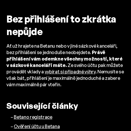
Bez přihlášení to zkrátka
nepůjde
Ať už hrajete na Betanu nebo v jiné sázkové kanceláři,
bez přihlášení se jednoduše neobejdete.
Právě
přihlášení vám odemkne všechny možnosti, které
v sázkové kanceláři máte.
Ze svého účtu pak můžete
provádět vklady a
vybírat si případné výhry
. Nemusíte se
však bát, přihlášení je maximálně jednoduché a zabere
vám maximálně pár vteřin.
Související články
–
Betano registrace
–
Ověření účtu u Betana