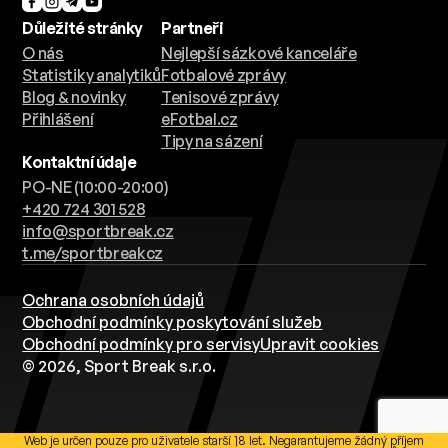
Důležité stránky
Partneři
O nás
Nejlepší sázkové kanceláře
Statistiky analytiků
Fotbalové zprávy
Blog & novinky
Tenisové zprávy
Přihlášení
eFotbal.cz
Tipy na sázení
Kontaktní údaje
PO-NE (10:00-20:00)
+420 724 301 528
info@sportbreak.cz
t.me/sportbreakcz
Ochrana osobních údajů
Obchodní podmínky poskytování služeb
Obchodní podmínky pro servisy
Upravit cookies
© 2026, Sport Break s.r.o.
Web je určen pouze pro uživatele starší 18 let. Negarantujeme žádný příjem