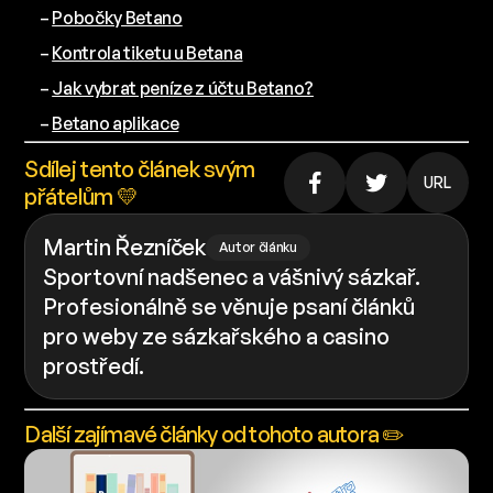
–
Pobočky Betano
–
Kontrola tiketu u Betana
–
Jak vybrat peníze z účtu Betano?
–
Betano aplikace
Sdílej tento článek svým
URL
přátelům 💛
Martin Řezníček
Autor článku
Sportovní nadšenec a vášnivý sázkař.
Profesionálně se věnuje psaní článků
pro weby ze sázkařského a casino
prostředí.
Další zajímavé články od tohoto autora ✏️