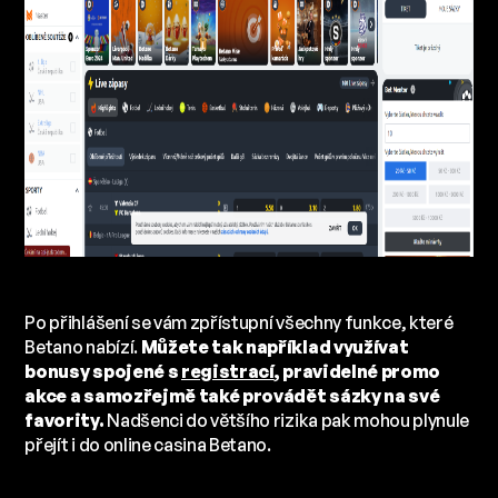
Po přihlášení se vám zpřístupní všechny funkce, které
Betano nabízí.
Můžete tak například využívat
bonusy spojené s
registrací
, pravidelné promo
akce a samozřejmě také provádět sázky na své
favority.
Nadšenci do většího rizika pak mohou plynule
přejít i do online casina Betano.