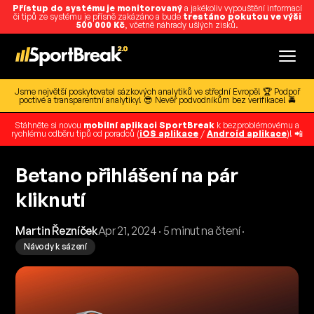
Přístup do systému je monitorovaný
a jakékoliv vypouštění informací
či tipů ze systému je přísně zakázáno a bude
trestáno pokutou ve výši
500 000 Kč
, včetně náhrady ušlých zisků.
Jsme největší poskytovatel sázkových analytiků ve střední Evropě! 🏆 Podpoř
poctivé a transparentní analytiky! 😎 Nevěř podvodníkům bez verifikace! 🚔
Stáhněte si novou
mobilní aplikaci SportBreak
k bezproblémovému a
rychlému odběru tipů od poradců (
iOS aplikace
/
Android aplikace
)! 📲
Betano přihlášení na pár
kliknutí
Martin Řezníček
Apr 21, 2024 · 5 minut na čtení ·
Návody k sázení