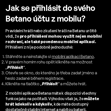
Jak se přihlásit do svého
Betano účtu z mobilu?
Pravidelní hráči nebo zkušení hráči na Betanu určitě
vědí, že
pro přihlášení mohou využít nejen mobilní
rozhraní, ale také povedenou mobilní aplikaci.
Přihlášení z ní je podobně jednoduché:
Stáhněte a nainstalujte si
mobilní aplikaci Betano
.
V pravém horním rohu opět klikněte na možnost
„
Přihlásit
“
.
Otevře se okno, do kterého je třeba zadat jméno a
heslo zadané během registrace.
Klikněte na tlačítko
„
Přihlásit
“
a můžete hrát.
Z mobilní aplikace Betana máte k dispozici všechny
funkce jako na počítači. Výhodou však je, že
můžete
hrát kdekoliv a kdykoliv
, kde máte dostupný
dostatečně stabilní internet a nabitou baterii.