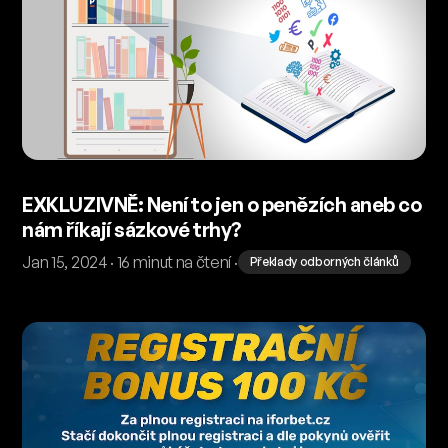
EXKLUZIVNĚ: Není to jen o penězích aneb co
nám říkají sázkové trhy?
Jan 15, 2024 · 16 minut na čtení ·
Překlady odborných článků