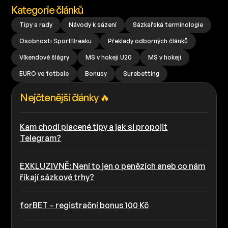
Kategorie článků
Tipy a rady
Návody k sázení
Sázkařská terminologie
Osobnosti SportBreaku
Překlady odborných článků
Víkendové šlágry
MS v hokeji U20
MS v hokeji
EURO ve fotbale
Bonusy
Surebetting
Nejčtenější články 🔥
Kam chodí placené tipy a jak si propojit
Telegram?
EXKLUZIVNĚ: Není to jen o penězích aneb co nám
říkají sázkové trhy?
forBET – registrační bonus 100 Kč