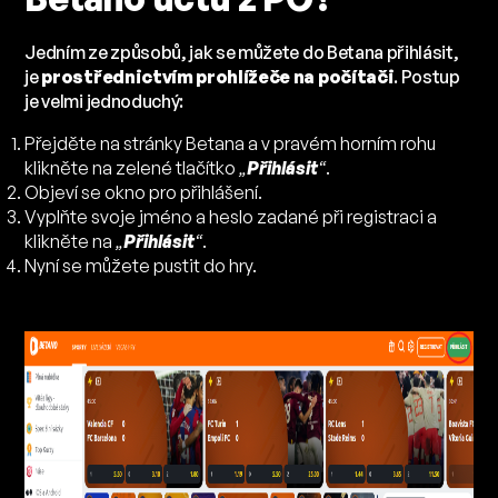
Jedním ze způsobů, jak se můžete do Betana přihlásit,
je
prostřednictvím prohlížeče na počítači
. Postup
je velmi jednoduchý:
Přejděte na stránky Betana a v pravém horním rohu
klikněte na zelené tlačítko
„
Přihlásit
“
.
Objeví se okno pro přihlášení.
Vyplňte svoje jméno a heslo zadané při registraci a
klikněte na
„
Přihlásit
“
.
Nyní se můžete pustit do hry.