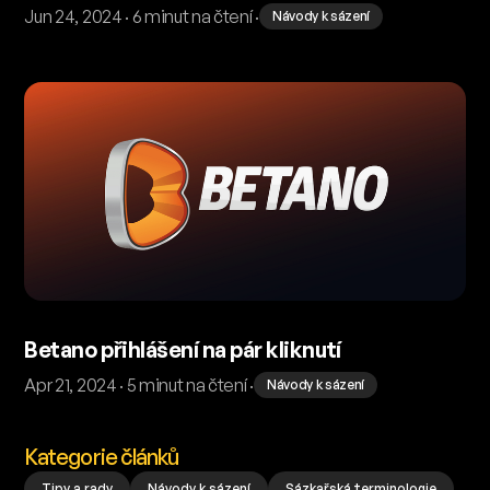
Jun 24, 2024 · 6 minut na čtení ·
Návody k sázení
Betano přihlášení na pár kliknutí
Apr 21, 2024 · 5 minut na čtení ·
Návody k sázení
Kategorie článků
Tipy a rady
Návody k sázení
Sázkařská terminologie