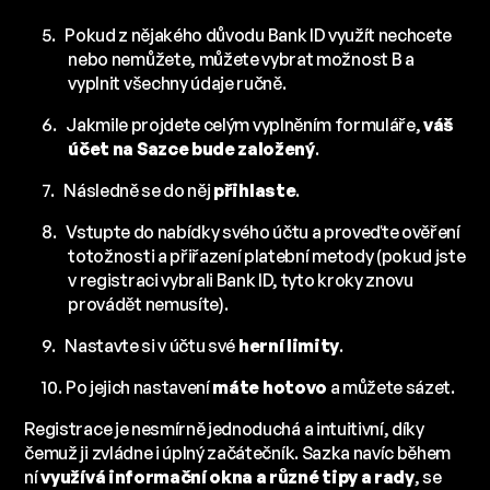
5.
Pokud z nějakého důvodu Bank ID využít nechcete
nebo nemůžete, můžete vybrat možnost B a
vyplnit všechny údaje ručně.
6.
Jakmile projdete celým vyplněním formuláře,
váš
účet na Sazce bude založený
.
7.
Následně se do něj
přihlaste
.
8.
Vstupte do nabídky svého účtu a proveďte ověření
totožnosti a přiřazení platební metody (pokud jste
v registraci vybrali Bank ID, tyto kroky znovu
provádět nemusíte).
9.
Nastavte si v účtu své
herní limity
.
10.
Po jejich nastavení
máte hotovo
a můžete sázet.
Registrace je nesmírně jednoduchá a intuitivní, díky
čemuž ji zvládne i úplný začátečník. Sazka navíc během
ní
využívá informační okna a různé tipy a rady
, se