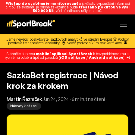
Přístup do systému je monitorovaný
a jakékoliv vypouštění informací
či tipů ze systému je přísně zakázáno a bude
trestáno pokutou ve výši
500 000 Kč
, včetně náhrady ušlých zisků.
Jsme největší poskytovatel sázkových analytiků ve střední Evropě! 🏆 Podpoř
poctivé a transparentní analytiky! 😎 Nevěř podvodníkům bez verifikace! 🚔
Stáhněte si novou
mobilní aplikaci SportBreak
k bezproblémovému a
rychlému odběru tipů od poradců (
iOS aplikace
/
Android aplikace
)! 📲
SazkaBet registrace | Návod
krok za krokem
Martin Řezníček
Jun 24, 2024 · 6 minut na čtení ·
Návody k sázení