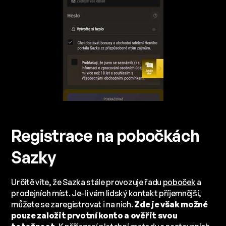
Registrace na pobočkách
Sazky
Určitě víte, že Sazka stále provozuje řadu
poboček
a
prodejních míst. Je-li vám lidský kontakt příjemnější,
můžete se zaregistrovat i na nich.
Zde je však možné
pouze založit prvotní konto a ověřit svou