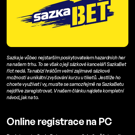
Sazka je vůbec nejstarším poskytovatelem hazardních her
na našem trhu. To se však o její sázkové kanceláři SazkaBet
říct nedá. Ta nabízí hráčům velmi zajímavé sázkové
možnosti a unikátní zvyšování kurzu u tiketů. Jestliže ho
chcete využívat i vy, musíte se samozřejmě na SazkaBetu
nejdříve zaregistrovat. V našem článku najdete kompletní
návod, jak na to.
Online registrace na PC