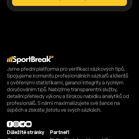
Jsme přední platforma pro verifikaci sázkových tipů.
Spojujeme komunitu profesionálních sázkařů a klientů
s ověřenými statistikami, garancí integrity a rychlým
doručováním tipů. Nabízíme transparentní služby,
detailní přehledy výkonu a širokou nabídku analytiků od
profesionálů. S námi maximalizujete své šance na
úspěch a získáte jistotu ve svých sázkách.
Důležité stránky
Partneři