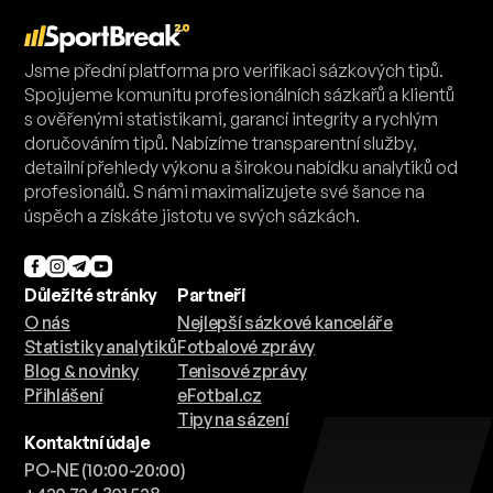
Jsme přední platforma pro verifikaci sázkových tipů.
Spojujeme komunitu profesionálních sázkařů a klientů
s ověřenými statistikami, garancí integrity a rychlým
doručováním tipů. Nabízíme transparentní služby,
detailní přehledy výkonu a širokou nabídku analytiků od
profesionálů. S námi maximalizujete své šance na
úspěch a získáte jistotu ve svých sázkách.
Důležité stránky
Partneři
O nás
Nejlepší sázkové kanceláře
Statistiky analytiků
Fotbalové zprávy
Blog & novinky
Tenisové zprávy
Přihlášení
eFotbal.cz
Tipy na sázení
Kontaktní údaje
PO-NE (10:00-20:00)