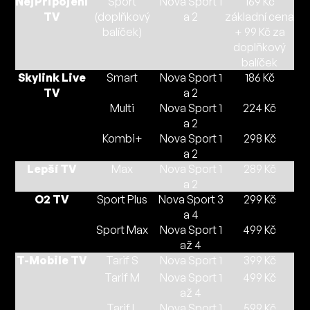
NejPřipojení
Sport
Nova Sport 1
169 Kč
TV
(doplňkový
a 2
základní cena
balíček)
+ 99 Kč za
doplňkový
balíček
Skylink Live
Smart
Nova Sport 1
186 Kč
TV
a 2
Multi
Nova Sport 1
224 Kč
a 2
Kombi+
Nova Sport 1
298 Kč
a 2
Lepší TV
Max
Nova Sport 1
289 Kč
a 2
O2 TV
Sport Plus
Nova Sport 3
299 Kč
a 4
Sport Max
Nova Sport 1
499 Kč
až 4
T-Mobile TV
Tarif S
Nova Sport 1
399 Kč
Tarif M
Nova Sport 1
499 Kč
až 4
Tarif L
Nova Sport 1
599 Kč