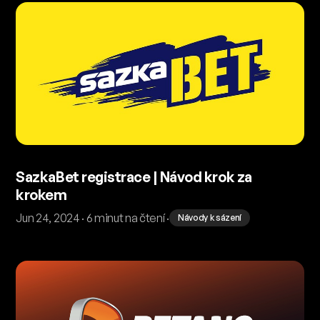
SazkaBet registrace | Návod krok za
krokem
Jun 24, 2024 · 6 minut na čtení ·
Návody k sázení