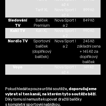
až 4
Tarif XL
Nova Sport 1
899 Kč
až 4
Sledování
Balíček
Nova Sport 1
849 Kč
TV
Premium
a 2
Kuki TV
Kuki XL
Nova Sport 1
990 Kč
a 2
Nordic TV
Sportovní
Nova Sport 1
245 Kč
balíček
a 2
základní cena
(doplňkový
+ 145 Kč za
balíček)
doplňkový
balíček
Voyo
–
Nova Sport 1
149 Kč
až 4
Pokud hledáte pouze určité soutěže,
doporučujeme
vybrat si ten kanál, na kterém tyto soutěže běží
.
Díky tomu si nemusíte kupovat dražší balíčky
s kompletní sportovní nabídkou.