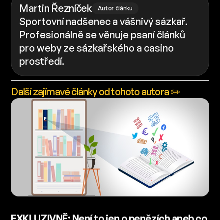
Martin Řezníček
Autor článku
Sportovní nadšenec a vášnivý sázkař.
Profesionálně se věnuje psaní článků
pro weby ze sázkařského a casino
prostředí.
Další zajímavé články od tohoto autora ✏️
EXKLUZIVNĚ: Není to jen o penězích aneb co