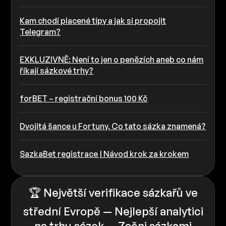
Kam chodí placené tipy a jak si propojit
Telegram?
EXKLUZIVNĚ: Není to jen o penězích aneb co nám
říkají sázkové trhy?
forBET – registrační bonus 100 Kč
Dvojitá šance u Fortuny. Co tato sázka znamená?
SazkaBet registrace | Návod krok za krokem
🏆 Největší verifikace sázkařů ve
střední Evropě — Nejlepší analytici
na trhu sázek — Začni sázkami