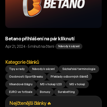
Betano přihlášení na pár kliknutí
Apr 21, 2024 · 5 minut na čtení ·
Návody k sázení
Kategorie článků
Tipy a rady
Návody k sázení
Sázkařská terminologie
Osobnosti SportBreaku
Překlady odborných článků
Víkendové šlágry
MS v hokeji U20
MS v hokeji
EURO ve fotbale
Bonusy
Surebetting
Nejčtenější články 🔥