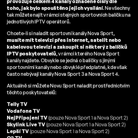
provozuje celkem 4 kanály označené čísly dle
toho, jak bylo spouštěno jejich vysílání
. Ne všechny
tak můžete najít v rámci stejných sportovních balíčku na
jednotlivých IPTV operátorů.
Chcete-li si naladit sportovní kanály Nova Sport,
musíte mít televizi přes internet, satelit nebo
kabelovou televizi a zakoupit si některý z balíčků
IPTV poskytovatelů
, v rámci kterého Nova Sport
kanály najdete. Obvykle se jedná o balíčky s jinými
sportovními kanály nebo obvyklé předplatné, kde však
často nebývají kanály Nova Sport 3 a Nova Sport 4.
Aktuálně si můžete Novu Sport naladit prostřednictvím
těchto poskytovatelů:
Telly TV
Vodafone TV
NejPřipojení TV
(pouze Nova Sport 1 a Nova Sport 2)
Skylink Live TV
(pouze Nova Sport 1 a Nova Sport 2)
Lepší TV
(pouze Nova Sport 1 a Nova Sport 2)