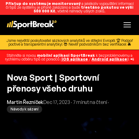
Přístup do systému je monitorovaný
a jakékoliv vypouštění informací
či tipů ze systému je přísně zakázáno a bude
trestáno pokutou ve výši
500 000 Kč
, včetně náhrady ušlých zisků.
Jsme největší poskytovatel sázkových analytiků ve střední Evropě! 🏆 Podpoř
poctivé a transparentní analytiky! 😎 Nevěř podvodníkům bez verifikace! 🚔
Stáhněte si novou
mobilní aplikaci SportBreak
k bezproblémovému a
rychlému odběru tipů od poradců (
iOS aplikace
/
Android aplikace
)! 📲
Nova Sport | Sportovní
přenosy všeho druhu
Martin Řezníček
Dec 17, 2023 · 7 minut na čtení ·
Návody k sázení