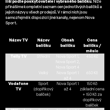
liší podle poskytovatele i vybraného balíčku
. Níže
přinášíme kompletní seznam cen jednotlivých balíčků a
jejich názvy u všech prodejců. V rámci nich jsou
samozřejmě k dispozici i jiné kanály, nejenom Nova
Sport.
Název TV
Název
Obsah
Cena
balíčku
balíčku
balíčku /
měsíc
Telly TV
Střední
Nova Sport 1,
450 Kč
Nova Sport 2,
Nova Sport 4
Velký
Nova Sport 1
650 Kč
až 4
Vodafone
Sport
Nova Sport 1
150 Kč
TV
(doplňkový
až 4
základní cena
balíček)
+ 150 Kč za
doplňkový
balíček