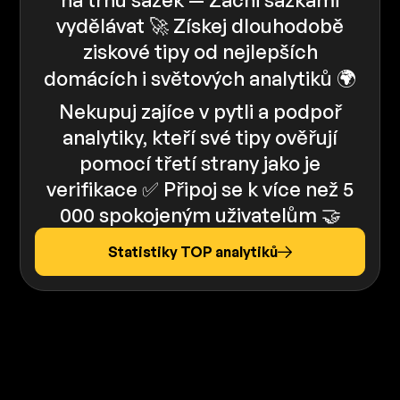
vydělávat 🚀 Získej dlouhodobě
ziskové tipy od nejlepších
domácích i světových analytiků 🌍
Nekupuj zajíce v pytli a podpoř
analytiky, kteří své tipy ověřují
pomocí třetí strany jako je
verifikace ✅️️ Připoj se k více než 5
000 spokojeným uživatelům 🤝
Statistiky TOP analytiků