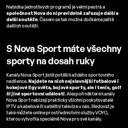
Nabídka jednotlivých programů je velmi pestrá a
společnost Nova do ní pravidelně zařazuje další a
další soutěže
. Časem se tak možná dočkáme ještě
dalších soutěží.
S Nova Sport máte všechny
sporty na dosah ruky
Kanály Nova Sport jistě potěší každého sportovního
nadšence.
Najdete na nich nejslavnější fotbalové i
hokejové ligy světa, bojové sporty, ale i tenis, golf
či jiné sportovní události
. Alespoň některé kanály
Nova Sport nabízejí prakticky všichni poskytovatelé
IPTV a kabelové či satelitní televize u nás. Sledovat je
také můžete online prostřednictvím služby VOYO,
kterou vytvořila speciálně Nova pro své kanály.