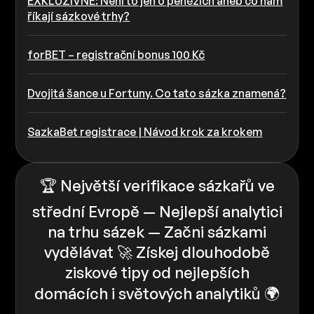
EXKLUZIVNĚ: Není to jen o penězích aneb co nám
říkají sázkové trhy?
forBET – registrační bonus 100 Kč
Dvojitá šance u Fortuny. Co tato sázka znamená?
SazkaBet registrace | Návod krok za krokem
🏆 Největší verifikace sázkařů ve
střední Evropě — Nejlepší analytici
na trhu sázek — Začni sázkami
vydělávat 🚀 Získej dlouhodobě
ziskové tipy od nejlepších
domácích i světových analytiků 🌍