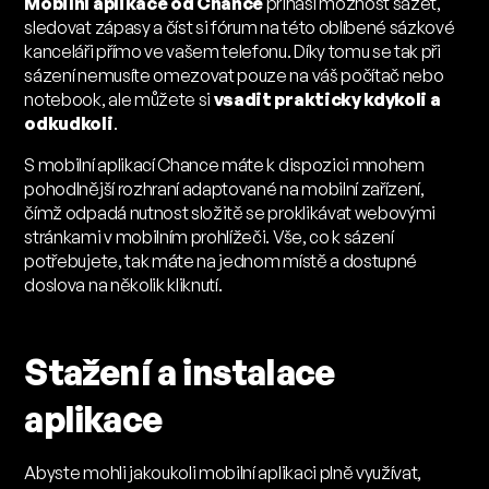
Mobilní aplikace od Chance
přináší možnost sázet,
sledovat zápasy a číst si fórum na této oblíbené sázkové
kanceláři přímo ve vašem telefonu. Díky tomu se tak při
sázení nemusíte omezovat pouze na váš počítač nebo
notebook, ale můžete si
vsadit prakticky kdykoli a
odkudkoli
.
S mobilní aplikací Chance máte k dispozici mnohem
pohodlnější rozhraní adaptované na mobilní zařízení,
čímž odpadá nutnost složitě se proklikávat webovými
stránkami v mobilním prohlížeči. Vše, co k sázení
potřebujete, tak máte na jednom místě a dostupné
doslova na několik kliknutí.
Stažení a instalace
aplikace
Abyste mohli jakoukoli mobilní aplikaci plně využívat,