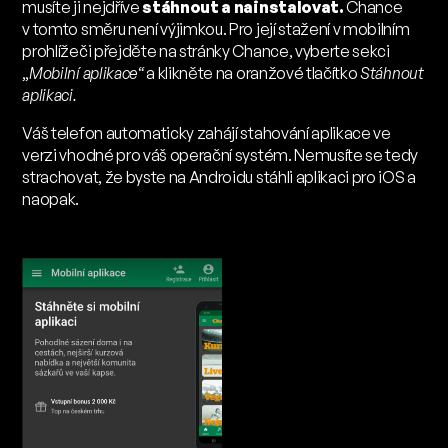
musíte ji nejdříve
stáhnout a nainstalovat.
Chance
v tomto směru není výjimkou. Pro její stažení v mobilním
prohlížeči přejděte na stránky Chance, vyberte sekci
„
Mobilní aplikace“
a klikněte na oranžové tlačítko
Stáhnout
aplikaci.
Váš telefon automaticky zahájí stahování aplikace ve
verzi vhodné pro váš operační systém. Nemusíte se tedy
strachovat, že byste na Androidu stáhli aplikaci pro iOS a
naopak.