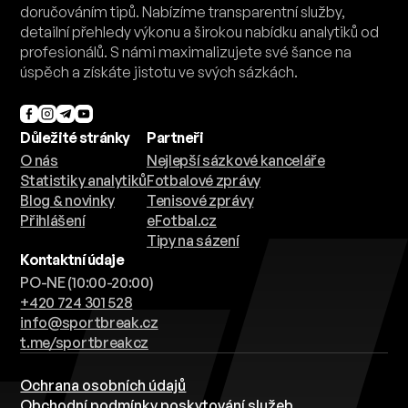
doručováním tipů. Nabízíme transparentní služby,
detailní přehledy výkonu a širokou nabídku analytiků od
profesionálů. S námi maximalizujete své šance na
úspěch a získáte jistotu ve svých sázkách.
Důležité stránky
Partneři
O nás
Nejlepší sázkové kanceláře
Statistiky analytiků
Fotbalové zprávy
Blog & novinky
Tenisové zprávy
Přihlášení
eFotbal.cz
Tipy na sázení
Kontaktní údaje
PO-NE (10:00-20:00)
+420 724 301 528
info@sportbreak.cz
t.me/sportbreakcz
Ochrana osobních údajů
Obchodní podmínky poskytování služeb