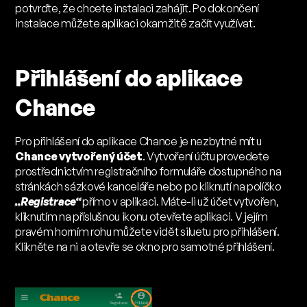
potvrďte, že chcete instalaci zahájit. Po dokončení
instalace můžete aplikaci okamžitě začít využívat.
Přihlášení do aplikace
Chance
Pro přihlášení do aplikace Chance je nezbytné mít u
Chance vytvořený účet
. Vytvoření účtu provedete
prostřednictvím registračního formuláře dostupného na
stránkách sázkové kanceláře nebo po kliknutí na políčko
„Registrace“
přímo v aplikaci. Máte-li už účet vytvořen,
kliknutím na příslušnou ikonu otevřete aplikaci. V jejím
pravém horním rohu můžete vidět siluetu pro přihlášení.
Klikněte na ni a otevře se okno pro samotné přihlášení.