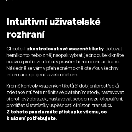
Intuitivní uživatelské
rozhraní
Chcete-li
zkontrolovat své vsazené tikety
, dotovat
herní konto nebo z něj naopak vybrat, jednoduše klikněte
na svou profilovou fotku v pravém horním rohu aplikace.
Následně se vám v přehledném okně otevřou všechny
informace spojené s vaším účtem.
Kromě kontroly vsazených tiketů či dobíjení prostředků
zde také můžete měnit své platební metody, nastavovat
si profilový obrázek, nastavovat sebeomezující opatření,
prohlížet si statistiky úspěšnosti či historii transakcí.
Z tohoto panelu máte přístup ke všemu, co
k sázení potřebujete
.