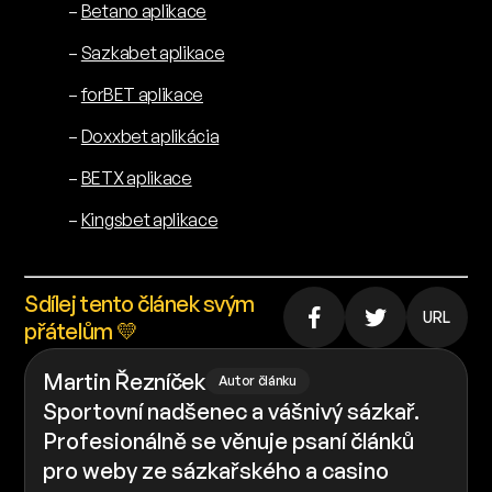
–
Betano aplikace
–
Sazkabet aplikace
–
forBET aplikace
–
Doxxbet aplikácia
–
BETX aplikace
–
Kingsbet aplikace
Sdílej tento článek svým
URL
přátelům 💛
Martin Řezníček
Autor článku
Sportovní nadšenec a vášnivý sázkař.
Profesionálně se věnuje psaní článků
pro weby ze sázkařského a casino