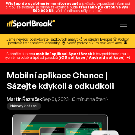
Přístup do systému je monitorovaný
a jakékoliv vypouštění informací
či tipů ze systému je přísně zakázáno a bude
trestáno pokutou ve výši
500 000 Kč
, včetně náhrady ušlých zisků.
Jsme největší poskytovatel sázkových analytiků ve střední Evropě! 🏆 Podpoř
poctivé a transparentní analytiky! 😎 Nevěř podvodníkům bez verifikace! 🚔
Stáhněte si novou
mobilní aplikaci SportBreak
k bezproblémovému a
rychlému odběru tipů od poradců (
iOS aplikace
/
Android aplikace
)! 📲
Mobilní aplikace Chance |
Sázejte kdykoli a odkudkoli
Martin Řezníček
Sep 01, 2023 · 10 minut na čtení ·
Návody k sázení