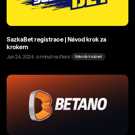
SazkaBet registrace | Návod krok za
krokem
Jun 24, 2024 · 6 minut na čtení ·
Návody k sázení