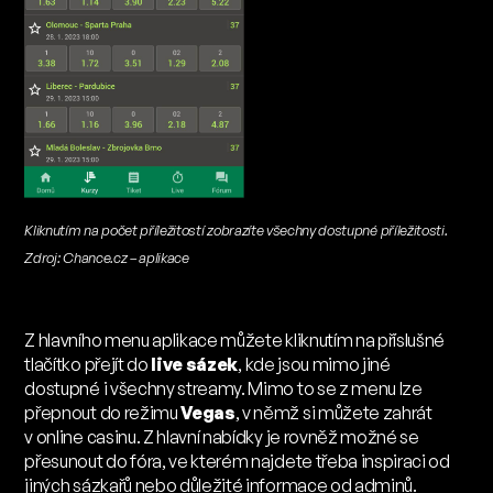
Kliknutím na počet příležitostí zobrazíte všechny dostupné příležitosti.
Zdroj: Chance.cz – aplikace
Z hlavního menu aplikace můžete kliknutím na příslušné
tlačítko přejít do
live sázek
, kde jsou mimo jiné
dostupné i všechny streamy. Mimo to se z menu lze
přepnout do režimu
Vegas
, v němž si můžete zahrát
v online casinu. Z hlavní nabídky je rovněž možné se
přesunout do fóra, ve kterém najdete třeba inspiraci od
jiných sázkařů nebo důležité informace od adminů.