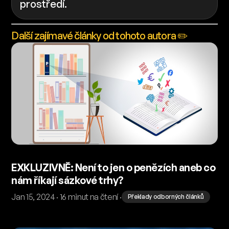
prostředí.
Další zajímavé články od tohoto autora ✏️
EXKLUZIVNĚ: Není to jen o penězích aneb co
nám říkají sázkové trhy?
Jan 15, 2024 · 16 minut na čtení ·
Překlady odborných článků