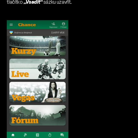
tlačítko
„Vsadit“
sázku uzavřít.