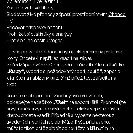
v prematch i live režimu
Kontrolovat své tikety
Sledovat živé přenosy zápasů prostřednictvím
Chance
TV
Přidávat příspěvky na fóru
Prohlížet si statistiky a analýzy
Hrát v online casinu Vegas
To vše provádíte jednoduchým poklepáním na příslušné
ikony. Chcete-li například vsadit na zápas
v předzápasovém režimu, jednoduše klikněte na tlačítko
„Kurzy“
,
vyberte si požadovaný sport, soutěž, zápas a
klikněte na nabízený kurz, čímž příležitost zařadíte na
tiket.
Jakmile máte přidané všechny své příležitosti,
poklepejte na tlačítko
„Tiket“
na spodní liště. Zkontrolujte
si vybrané kurzy a do příslušného políčka vepište částku,
kterou chcete vsadit. Případně si vyberte některou z
uvedených rychlých voleb. Máte-li vše připraveno,
můžete tiket ještě zařadit do soutěže a kliknutím na