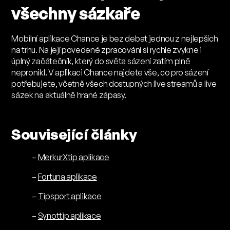
všechny sázkaře
Mobilní aplikace Chance je bez debat jednou z nejlepších
na trhu. Na její povedené zpracování si rychle zvykne i
úplný začátečník, který do světa sázení zatím plně
nepronikl. V aplikaci Chance najdete vše, co pro sázení
potřebujete, včetně všech dostupných live streamů a live
sázek na aktuálně hrané zápasy.
Související články
–
MerkurXtip aplikace
–
Fortuna aplikace
–
Tipsport aplikace
–
Synottip aplikace