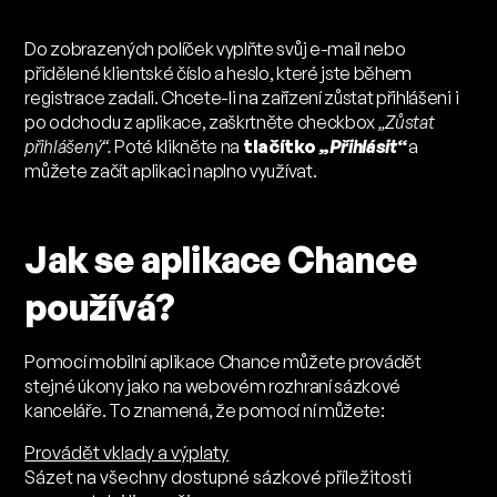
Do zobrazených políček vyplňte svůj e-mail nebo
přidělené klientské číslo a heslo, které jste během
registrace zadali. Chcete-li na zařízení zůstat přihlášeni i
po odchodu z aplikace, zaškrtněte checkbox
„Zůstat
přihlášený“.
Poté klikněte na
tlačítko „
Přihlásit“
a
můžete začít aplikaci naplno využívat.
Jak se aplikace Chance
používá?
Pomocí mobilní aplikace Chance můžete provádět
stejné úkony jako na webovém rozhraní sázkové
kanceláře. To znamená, že pomocí ní můžete:
Provádět vklady a výplaty
Sázet na všechny dostupné sázkové příležitosti