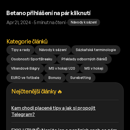
Betano přihlášení na pár kliknutí
Apr 21, 2024 · 5 minut na čtení ·
Návody k sázení
Kategorie článků
Tipy a rady
Návody k sázení
Sázkařská terminologie
Osobnosti SportBreaku
Překlady odborných článků
Víkendové šlágry
MS v hokeji U20
MS v hokeji
EURO ve fotbale
Bonusy
Surebetting
Nejčtenější články 🔥
Kam chodí placené tipy a jak si propojit
Telegram?