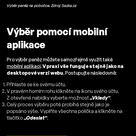
Výběr peněz na pobočce. Zdroj: Sazka.cz
Výběr pomocí mobilní
aplikace
Pro výběr peněz můžete samozřejmě využít také
mobilní aplikaci
.
V praxi vše funguje stejně jako na
desktopové verzi webu
. Postupujte následovně:
Přihlaste se ke svému účtu.
V pravém horním rohu klikněte na ikonu svého účtu.
Z otevřené nabídky vyberte možnost
„Vklady“
.
Celý proces výběru poté probíhá stejně jako je
popsáno výše. Vyplňte všechna políčka a klikněte na
tlačítko
„Odeslat“
.