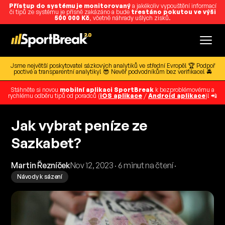
Přístup do systému je monitorovaný
a jakékoliv vypouštění informací
či tipů ze systému je přísně zakázáno a bude
trestáno pokutou ve výši
500 000 Kč
, včetně náhrady ušlých zisků.
Jsme největší poskytovatel sázkových analytiků ve střední Evropě! 🏆 Podpoř
poctivé a transparentní analytiky! 😎 Nevěř podvodníkům bez verifikace! 🚔
Stáhněte si novou
mobilní aplikaci SportBreak
k bezproblémovému a
rychlému odběru tipů od poradců (
iOS aplikace
/
Android aplikace
)! 📲
Jak vybrat peníze ze
Sazkabet?
Martin Řezníček
Nov 12, 2023 · 6 minut na čtení ·
Návody k sázení