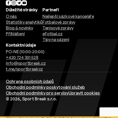
Důležité stránky
Partneři
O nás
Nejlepší sázkové kanceláře
Statistiky analytiků
Fotbalové zprávy
Blog & novinky
Tenisové zprávy
Přihlášení
eFotbal.cz
Tipy na sázení
Kontaktní údaje
PO-NE (10:00-20:00)
+420 724 301 528
info@sportbreak.cz
t.me/sportbreakcz
Ochrana osobních údajů
Obchodní podmínky poskytování služeb
Obchodní podmínky pro servisy
Upravit cookies
© 2026, Sport Break s.r.o.