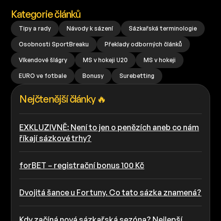
Kategorie článků
Tipy a rady
Návody k sázení
Sázkařská terminologie
Osobnosti SportBreaku
Překlady odborných článků
Víkendové šlágry
MS v hokeji U20
MS v hokeji
EURO ve fotbale
Bonusy
Surebetting
Nejčtenější články 🔥
EXKLUZIVNĚ: Není to jen o penězích aneb co nám
říkají sázkové trhy?
forBET – registrační bonus 100 Kč
Dvojitá šance u Fortuny. Co tato sázka znamená?
Kdy začíná nová sázkařská sezóna? Nejlepší