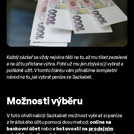
Každý sázkař se vždy nejvíce těší na to, až mu tiket zezelená
a na účtu přistane výhra. Poté už mu jen zbývá si ji vybrat a
pořádně užít. V tomto článku vám přinášíme kompletní
návod na to, jak vybrat peníze ze Sazkabet.
Možnosti výběru
V tuto chvíli nabízí Sazkabet možnost vybrat si peníze
z hráčského účtu pomocí dvou metod:
online na
bankovní účet
nebo
v hotovosti na
prodejním