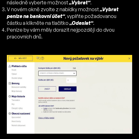
následně vyberte možnost
„Vybrat“
.
V novém okně zvolte z nabídky možnost
„Vybrat
peníze na bankovní účet“
, vyplňte požadovanou
částku a klikněte na tlačítko
„Odeslat“
.
Peníze by vám měly dorazit nejpozději do dvou
pracovních dnů.