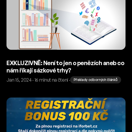
EXKLUZIVNĚ: Není to jen o penězích aneb co
nám říkají sázkové trhy?
Jan 15, 2024 · 16 minut na čtení ·
Překlady odborných článků