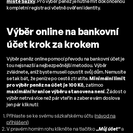
místě Sazky
. Pro výběr peněz je nutné mít dokončenou
kompletní registraci včetně ověření identity.
Výběr online na bankovní
účet krok za krokem
Výběr peněz online pomocí převodu na bankovní účet je
tou nejsnazší a nejbezpečnější metodou. Výběr
zvládnete, aniž byste museli opustit svůj dům. Nemusíte
se tak bát, že peníze po cestě ztratíte.
Minimální limit
pro výběr peněz na účet je 100 Kč
, zatímco
maximální hranice výběru stanovena není
. Žádost o
výběr netrvá více než pár vteřin a zabere vám doslova
jen pár kliknutí:
Přihlaste se ke svému sázkařskému účtu (
návod na
přihlášení
)
V pravém horním rohu klikněte na tlačítko
„Můj účet“
a