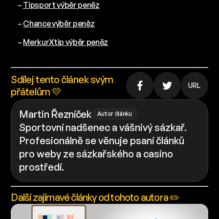
–
Tipsport výběr peněz
–
Chance výběr peněz
–
MerkurXtip výběr peněz
Sdílej tento článek svým
URL
přátelům 💛
Martin Řezníček
Autor článku
Sportovní nadšenec a vášnivý sázkař.
Profesionálně se věnuje psaní článků
pro weby ze sázkařského a casino
prostředí.
Další zajímavé články od tohoto autora ✏️