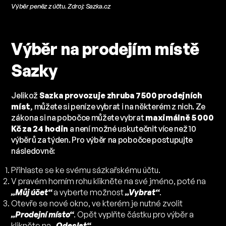
Výběr peněz z účtu. Zdroj: Sazka.cz
Výběr na prodejím místě
Sazky
Jelikož
Sazka provozuje zhruba 7500 prodejních
míst
, můžete si peníze vybrat i na některém z nich. Ze
zákona si na pobočce můžete vybrat
maximálně 5 000
Kč za 24 hodin
a není možné uskutečnit více než 10
výběrů za týden. Pro výběr na pobočce postupujte
následovně:
Přihlaste se ke svému sázkařskému účtu.
V pravém horním rohu klikněte na své jméno, poté na
„Můj účet“
a vyberte možnost
„Vybrat“
.
Otevře se nové okno, ve kterém je nutné zvolit
„Prodejní místo“
. Opět vyplňte částku pro výběr a
klikněte na
„Odeslat“
.