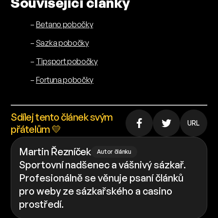
Související články
–
Betano pobočky
–
Sazka pobočky
–
Tipsport pobočky
–
Fortuna pobočky
Sdílej tento článek svým
URL
přátelům 💛
Martin Řezníček
Autor článku
Sportovní nadšenec a vášnivý sázkař.
Profesionálně se věnuje psaní článků
pro weby ze sázkařského a casino
prostředí.