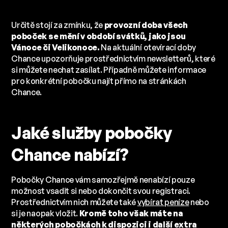
Určitě stojí za zmínku, že
provozní doba všech
poboček se mění v období svátků, jako jsou
Vánoce či Velikonoce.
Na aktuální otevírací doby
Chance upozorňuje prostřednictvím newsletterů, které
si můžete nechat zasílat. Případně můžete informace
pro konkrétní pobočku najít přímo na stránkách
Chance.
Jaké služby pobočky
Chance nabízí?
Pobočky Chance vám samozřejmě nenabízí pouze
možnost vsadit si nebo dokončit svou registraci.
Prostřednictvím nich můžete také
vybírat peníze
nebo
si je naopak vložit.
Kromě toho však máte na
některých pobočkách k dispozici i další extra