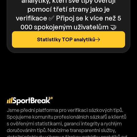
analytiky, kteří své tipy ověřují
pomocí třetí strany jako je
verifikace ✅️️ Připoj se k více než 5
000 spokojeným uživatelům 🤝
Statistiky TOP analytiků
Jsme přední platforma pro verifikaci sázkových tipů.
Spojujeme komunitu profesionálních sázkařů a klientů
s ověřenými statistikami, garancí integrity a rychlým
doručováním tipů. Nabízíme transparentní služby,
detailní přehledy výkonu a širokou nabídku analytiků od