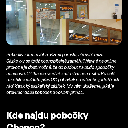
Pobočky z kurzového sázení pomalu, ale jistě mizí.
Sázkovky se totiž pochopitelně zaměřují hlavně na online
provoz a je dost možné, že do budoucna budou pobočky
minulostí. U Chance se však zatím bát nemusíte. Po celé
republice najdete přes 150 poboček pro všechny, kteří mají
rádi klasický sázkařský zážitek. My vám ukážeme, jaká je
otevírací doba poboček a co vám přináší.
Kde najdu pobočky
Chance?