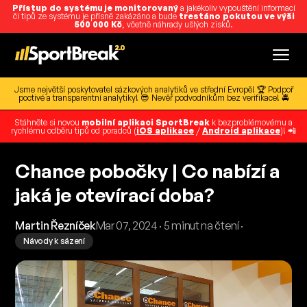
Přístup do systému je monitorovaný
a jakékoliv vypouštění informací
či tipů ze systému je přísně zakázáno a bude
trestáno pokutou ve výši
500 000 Kč
, včetně náhrady ušlých zisků.
Jsme největší poskytovatel sázkových analytiků ve střední Evropě! 🏆 Podpoř
poctivé a transparentní analytiky! 😎 Nevěř podvodníkům bez verifikace! 🚔
Stáhněte si novou
mobilní aplikaci SportBreak
k bezproblémovému a
rychlému odběru tipů od poradců (
iOS aplikace
/
Android aplikace
)! 📲
Chance pobočky | Co nabízí a
jaká je otevírací doba?
Martin Řezníček
Mar 07, 2024 · 5 minut na čtení ·
Návody k sázení