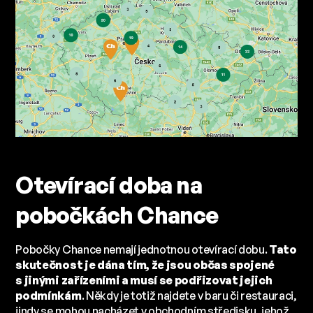
Otevírací doba na
pobočkách Chance
Pobočky Chance nemají jednotnou otevírací dobu.
Tato
skutečnost je dána tím, že jsou občas spojené
s jinými zařízeními a musí se podřizovat jejich
podmínkám
. Někdy je totiž najdete v baru či restauraci,
jindy se mohou nacházet v obchodním středisku, jehož