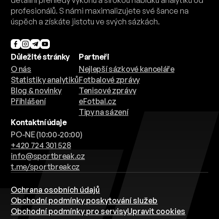
profesionálů. S námi maximalizujete své šance na
úspěch a získáte jistotu ve svých sázkách.
Důležité stránky
Partneři
O nás
Nejlepší sázkové kanceláře
Statistiky analytiků
Fotbalové zprávy
Blog & novinky
Tenisové zprávy
Přihlášení
eFotbal.cz
Tipy na sázení
Kontaktní údaje
PO-NE (10:00-20:00)
+420 724 301 528
info@sportbreak.cz
t.me/sportbreakcz
Ochrana osobních údajů
Obchodní podmínky poskytování služeb
Obchodní podmínky pro servisy
Upravit cookies