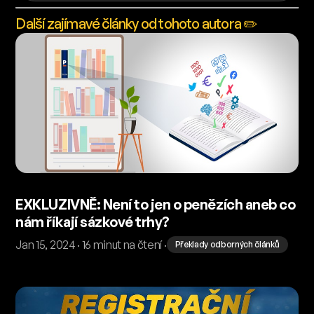
Další zajímavé články od tohoto autora ✏️
EXKLUZIVNĚ: Není to jen o penězích aneb co
nám říkají sázkové trhy?
Jan 15, 2024 · 16 minut na čtení ·
Překlady odborných článků