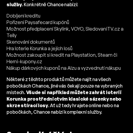
služby
. Konkrétně Chance nabízí:
Dobíjení kreditu
Pořízení Paysafecard kupónů
Možnost předplacení Skylink, VOYO, SledovaniTV.cz a
Telly
Skenování dokumentů
Hra loterie Korunka a jejích losů
Možnost zakoupit si kredit na Playstation, Steam či
Herni-kupony.cz
Nákup dárkových kuponů na Alzu a vyzvednutí nákupu
Některé z těchto produktů můžete najít na všech
pobočkách Chance, jiné vás čekají pouze na vybraných
místech.
Všude si například můžete zahrát loterii
Korunka prostřednictvím klasické sázenky nebo
skrze stírací losy
. Ať už tedy hrajete online nebo na
pobočkách, Chance nabízí komplexní služby.