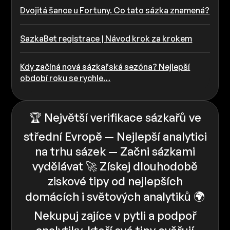
Dvojitá šance u Fortuny. Co tato sázka znamená?
SazkaBet registrace | Návod krok za krokem
Kdy začíná nová sázkařská sezóna? Nejlepší
období roku se rychle…
🏆 Největší verifikace sázkařů ve
střední Evropě — Nejlepší analytici
na trhu sázek — Začni sázkami
vydělávat 🚀 Získej dlouhodobě
ziskové tipy od nejlepších
domácích i světových analytiků 🌍
Nekupuj zajíce v pytli a podpoř