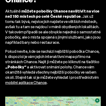
Aktuálně
můžete pobočky Chance navštívit na více
než 150 místech po celé České republice
. Jak už
tomu tak bývá, nejvíce jich najdete ve větších městech,
avšak tu a tam se najdou i v méně obydlených lokalitách.
V takovém případě se ale obvykle nejedná o samostatné
pobočky, ale o místa spojená s jinými službami, jako jsou
například bary nebo restaurace.
Pokud nevíte, kde se nachází nejbližší pobočka Chance,
k dispozici je vám jejich interaktivní mapa přímo na
stránkách Chance. Najít ji můžete po kliknutí na tlačítko
„Pobočky“
a aktivovat snímání polohy. Chance vám
okamžitě vyhledá všechny nejbližší pobočky ve vašem
okolí. Stejně tak si je můžete vyhledat i prostřednictvím
mobilní aplikace Chance
.