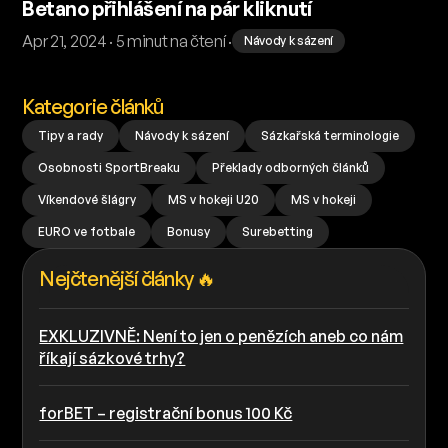
Betano přihlášení na pár kliknutí
Apr 21, 2024 · 5 minut na čtení ·
Návody k sázení
Kategorie článků
Tipy a rady
Návody k sázení
Sázkařská terminologie
Osobnosti SportBreaku
Překlady odborných článků
Víkendové šlágry
MS v hokeji U20
MS v hokeji
EURO ve fotbale
Bonusy
Surebetting
Nejčtenější články 🔥
EXKLUZIVNĚ: Není to jen o penězích aneb co nám
říkají sázkové trhy?
forBET – registrační bonus 100 Kč