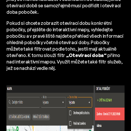
otevírací době se samozřejmě musí podřídit i otevírací
doba poboček.
Pokud si chcete zobrazit otevírací dobu konkrétní
pobočky, přejděte do interaktivní mapy, vyhledejte
pobočku a v pravé liště najdete přehled všech informací
ohledně pobočky včetně otevírací doby. Pobočky
můžete také filtrovat podle toho, jestli mají aktuálně
otevřeno. K tomu slouží filtr
„Otevírací doba“
přímo
nad interaktivní mapou. Využít můžete také filtr služeb,
jež se nachází vedle něj.