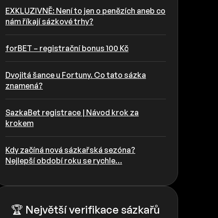
EXKLUZIVNĚ: Není to jen o penězích aneb co
nám říkají sázkové trhy?
forBET – registrační bonus 100 Kč
Dvojitá šance u Fortuny. Co tato sázka
znamená?
SazkaBet registrace | Návod krok za
krokem
Kdy začíná nová sázkařská sezóna?
Nejlepší období roku se rychle…
🏆 Největší verifikace sázkařů