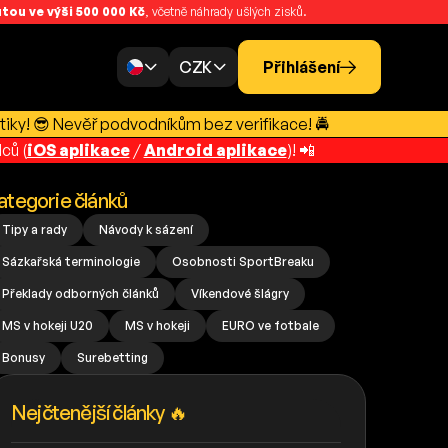
ou ve výši 500 000 Kč
, včetně náhrady ušlých zisků.
CZK
Přihlášení
tiky! 😎 Nevěř podvodníkům bez verifikace! 🚔
ců (
iOS aplikace
/
Android aplikace
)! 📲
ategorie článků
Tipy a rady
Návody k sázení
Sázkařská terminologie
Osobnosti SportBreaku
Překlady odborných článků
Víkendové šlágry
MS v hokeji U20
MS v hokeji
EURO ve fotbale
Bonusy
Surebetting
Nejčtenější články 🔥