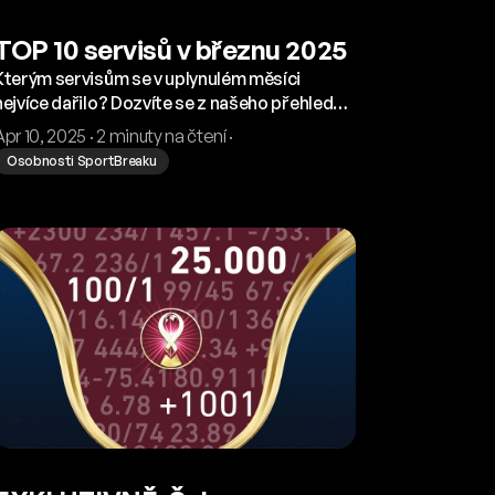
TOP 10 servisů v březnu 2025
Kterým servisům se v uplynulém měsíci
nejvíce dařilo? Dozvíte se z našeho přehledu.
Žebříček nejúspěšnějších servisů jsme
Apr 10, 2025 · 2 minuty na čtení ·
seřadili podle ziskových sázek.
Osobnosti SportBreaku