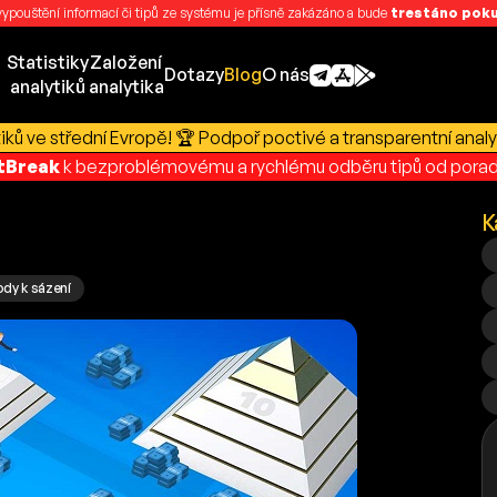
 vypouštění informací či tipů ze systému je přísně zakázáno a bude
trestáno pokut
Statistiky
Založení
Dotazy
Blog
O nás
analytiků
analytika
ků ve střední Evropě! 🏆 Podpoř poctivé a transparentní analy
rtBreak
k bezproblémovému a rychlému odběru tipů od porad
K
dy k sázení