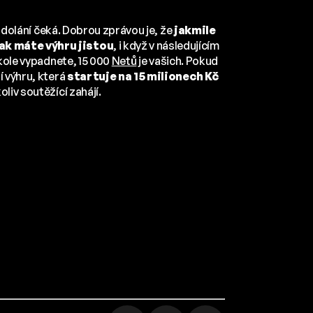
h zdolání čeká. Dobrou zprávou je, že
jakmile
ak máte výhru jistou
, i když v následujícím
 kole vypadnete, 15 000
Netů
je vašich. Pokud
í výhru, která
startuje na 15 milionech Kč
liv soutěžící zahájí.