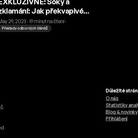
EXKLUZIVNĚ: Šoky a
zklamání: Jak překvapivé
bylo mistrovství světa 2022?
May 29, 2023 · 19 minut na čtení ·
Překlady odborných článků
Důležité strá
O nás
.
Statistiky anal
tů
Blog & novinky
Přihlášení
od