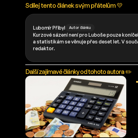
Sdílej tento článek svým přátelům 💛
Lubomír Přibyl
Autor článku
Kurzové sázení není pro Luboše pouze koníček
a statistikám se věnuje přes deset let. V sou
redaktor.
Další zajímavé články od tohoto autora ✏️