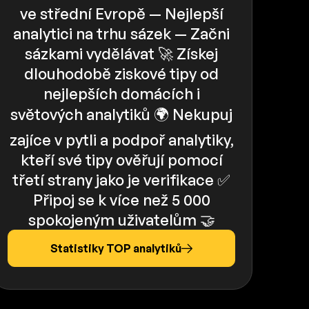
ve střední Evropě — Nejlepší
analytici na trhu sázek — Začni
sázkami vydělávat 🚀 Získej
dlouhodobě ziskové tipy od
nejlepších domácích i
světových analytiků 🌍 Nekupuj
zajíce v pytli a podpoř analytiky,
kteří své tipy ověřují pomocí
třetí strany jako je verifikace ✅️️
Připoj se k více než 5 000
spokojeným uživatelům 🤝
Statistiky TOP analytiků