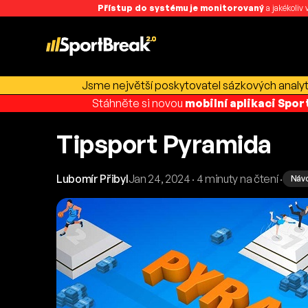
Přístup do systému je monitorovaný
a jakékoliv
Jsme největší poskytovatel sázkových analyti
Stáhněte si novou
mobilní aplikaci Spo
Tipsport Pyramida
Lubomír Přibyl
Jan 24, 2024 · 4 minuty na čtení ·
Návo