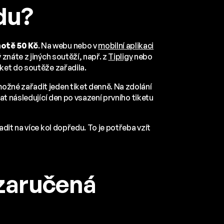
du?
notě 50 Kč
. Na webu nebo v
mobilní aplikaci
znáte z jiných soutěží, např. z
Tipligy
nebo
ket do soutěže zařadila.
možné zařadit jeden tiket denně. Na zdolání
at následující den po vsazení prvního tiketu
dit na více kol dopředu. To je potřeba vzít
zaručená