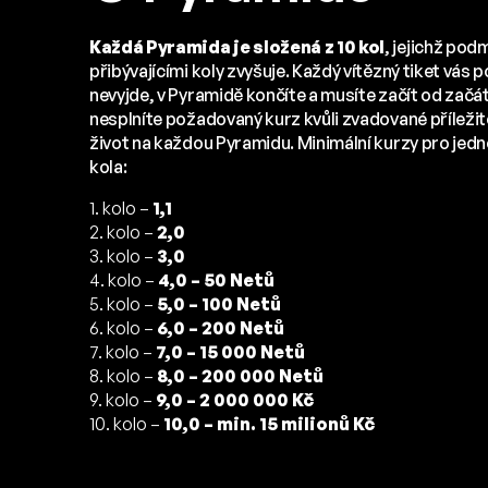
Každá Pyramida je složená z 10 kol
, jejichž pod
přibývajícími koly zvyšuje. Každý vítězný tiket vás 
nevyjde, v Pyramidě končíte a musíte začít od začát
nesplníte požadovaný kurz kvůli zvadované příležito
život na každou Pyramidu. Minimální kurzy pro jedn
kola:
1. kolo –
1,1
2. kolo –
2,0
3. kolo –
3,0
4. kolo –
4,0 – 50 Netů
5. kolo –
5,0 – 100 Netů
6. kolo –
6,0 – 200 Netů
7. kolo –
7,0 – 15 000 Netů
8. kolo –
8,0 – 200 000 Netů
9. kolo –
9,0 – 2 000 000 Kč
10. kolo –
10,0 – min. 15 milionů Kč