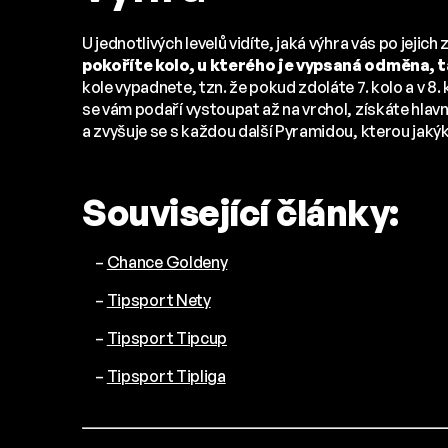
U jednotlivých levelů vidíte, jaká výhra vás po jejic
pokoříte kolo, u kterého je vypsaná odměna, t
kole vypadnete, tzn. že pokud zdoláte 7. kolo a v 8.
se vám podaří vystoupat až na vrchol, získáte hlavn
a zvyšuje se s každou další Pyramidou, kterou jakýko
Související články:
–
Chance Goldeny
–
Tipsport Nety
–
Tipsport Tipcup
–
Tipsport Tipliga