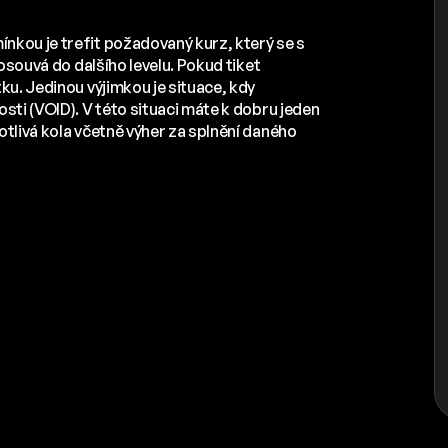
mínkou je trefit požadovaný kurz, který se s
posouvá do dalšího levelu. Pokud tiket
ku. Jedinou výjimkou je situace, kdy
sti (VOID). V této situaci máte k dobru jeden
otlivá kola včetně výher za splnění daného