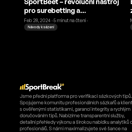
SportBeet – revoluční nástroj
pro surebetting a
valuebetting
Feb 28, 2024 · 5 minut na čtení ·
Návody k sázení
Jsme přední platforma pro verifikaci sázkových tipů
Spojujeme komunitu profesionálních sázkařů a klien
s ověřenými statistikami, garancí integrity a rychlým
doručováním tipů. Nabízíme transparentní služby,
detailní přehledy výkonu a širokou nabídku analytiků 
profesionálů. S námi maximalizujete své šance na