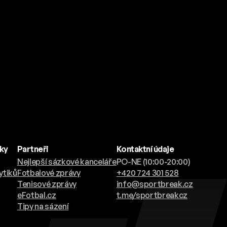
nky
Partneři
Kontaktní údaje
Nejlepší sázkové kanceláře
PO-NE (10:00-20:00)
ytiků
Fotbalové zprávy
+420 724 301 528
Tenisové zprávy
info@sportbreak.cz
eFotbal.cz
t.me/sportbreakcz
Tipy na sázení