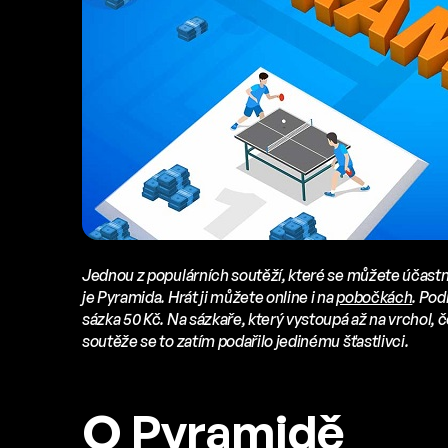
Jednou z populárních soutěží, které se můžete účastn
je Pyramida.
Hrát ji můžete online i na
pobočkách
. Pod
sázka 50 Kč. Na sázkaře, který vystoupá až na vrchol, č
soutěže se to zatím podařilo jedinému šťastlivci.
O Pyramidě