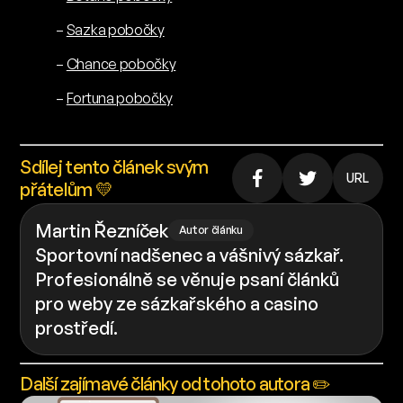
–
Sazka pobočky
–
Chance pobočky
–
Fortuna pobočky
Sdílej tento článek svým
URL
přátelům 💛
Martin Řezníček
Autor článku
Sportovní nadšenec a vášnivý sázkař.
Profesionálně se věnuje psaní článků
pro weby ze sázkařského a casino
prostředí.
Další zajímavé články od tohoto autora ✏️