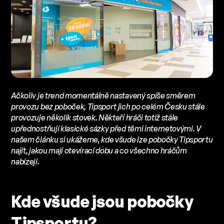
Ačkoliv je trend momentálně nastavený spíše směrem
provozu bez poboček, Tipsport jich po celém Česku stále
provozuje několik stovek. Někteří hráči totiž stále
upřednostňují klasické sázky před těmi internetovými. V
našem článku si ukážeme, kde všude lze pobočky Tipsportu
najít, jakou mají otevírací dobu a co všechno hráčům
nabízejí.
Kde všude jsou pobočky
Tipsportu?