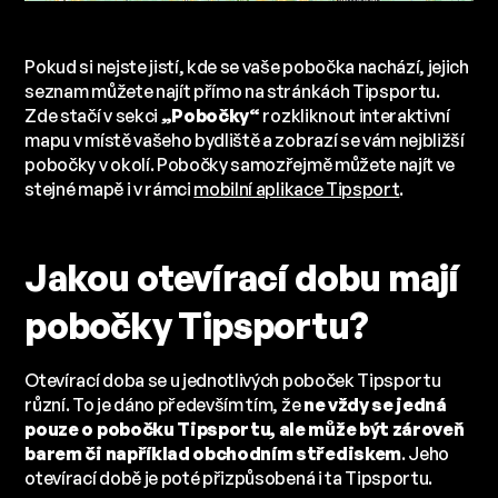
Pokud si nejste jistí, kde se vaše pobočka nachází, jejich
seznam můžete najít přímo na stránkách Tipsportu.
Zde stačí v sekci
„Pobočky“
rozkliknout interaktivní
mapu v místě vašeho bydliště a zobrazí se vám nejbližší
pobočky v okolí. Pobočky samozřejmě můžete najít ve
stejné mapě i v rámci
mobilní aplikace Tipsport
.
Jakou otevírací dobu mají
pobočky Tipsportu?
Otevírací doba se u jednotlivých poboček Tipsportu
různí. To je dáno především tím, že
ne vždy se jedná
pouze o pobočku Tipsportu, ale může být zároveň
barem či například obchodním střediskem
. Jeho
otevírací době je poté přizpůsobená i ta Tipsportu.