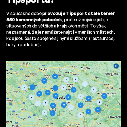
V současné době
provozuje Tipsport stále téměř
550 kamenných poboček
, přičemž nejvíce jich je
situovaných do větších a krajských měst. To však
neznamená, že je nemůžete najít i v menších městech,
kde jsou často spojené s jinými službami (restaurace,
bary a podobně).