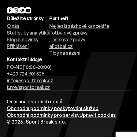
Důležité stránky
Partneři
O nás
Nejlepší sázkové kanceláře
Statistiky analytiků
Fotbalové zprávy
Blog & novinky
Tenisové zprávy
Přihlášení
eFotbal.cz
Tipy na sázení
Kontaktní údaje
PO-NE (10:00-20:00)
+420 724 301 528
info@sportbreak.cz
t.me/sportbreakcz
Ochrana osobních údajů
Obchodní podmínky poskytování služeb
Obchodní podmínky pro servisy
Upravit cookies
© 2026, Sport Break s.r.o.