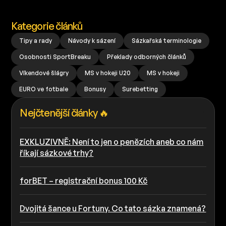
Kategorie článků
Tipy a rady
Návody k sázení
Sázkařská terminologie
Osobnosti SportBreaku
Překlady odborných článků
Víkendové šlágry
MS v hokeji U20
MS v hokeji
EURO ve fotbale
Bonusy
Surebetting
Nejčtenější články 🔥
EXKLUZIVNĚ: Není to jen o penězích aneb co nám
říkají sázkové trhy?
forBET – registrační bonus 100 Kč
Dvojitá šance u Fortuny. Co tato sázka znamená?