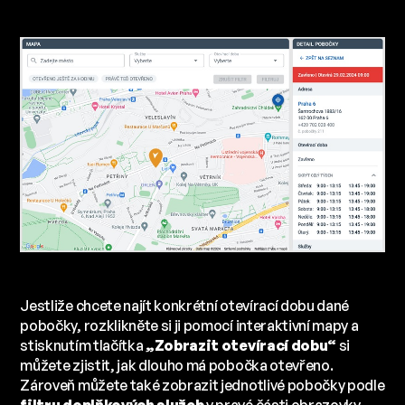
Jestliže chcete najít konkrétní otevírací dobu dané
pobočky, rozklikněte si ji pomocí interaktivní mapy a
stisknutím tlačítka
„Zobrazit otevírací dobu“
si
můžete zjistit, jak dlouho má pobočka otevřeno.
Zároveň můžete také zobrazit jednotlivé pobočky podle
filtru doplňkových služeb
v pravé části obrazovky.