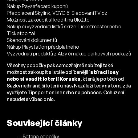
Nákup Paysafecard kuponů
Předplacení Skylink, VOYO či SledovaniTV.cz
Možnost zakoupit si kredit na Ulož.to
Nákup či vyzvednutí lístků skrze Ticketmaster nebo
Ticketportal
Skenování dokumentů
Nákup Playstation předplatného
Vyzvednutí produktů z Alzy či nákup dárkových poukazů
Všechny pobočky pak samozřejmě nabízejí také
možnost zakoupit si stále oblíbenější
stírací losy
nebo si vsadit loterii Korunka
, která je po těch od
Sazky nejhranější loterií u nás
.
Nezáleží tedy na tom, zda
využijete Tipsport online nebo na pobočce. Ochuzení
nebudete vůbec o nic.
Související články
–
Betano pobočky