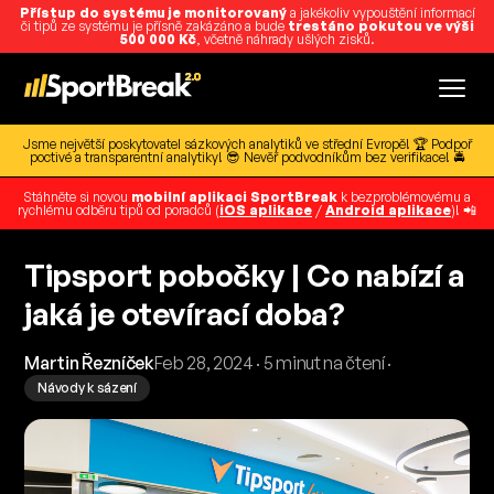
Přístup do systému je monitorovaný
a jakékoliv vypouštění informací
či tipů ze systému je přísně zakázáno a bude
trestáno pokutou ve výši
500 000 Kč
, včetně náhrady ušlých zisků.
Jsme největší poskytovatel sázkových analytiků ve střední Evropě! 🏆 Podpoř
poctivé a transparentní analytiky! 😎 Nevěř podvodníkům bez verifikace! 🚔
Stáhněte si novou
mobilní aplikaci SportBreak
k bezproblémovému a
rychlému odběru tipů od poradců (
iOS aplikace
/
Android aplikace
)! 📲
Tipsport pobočky | Co nabízí a
jaká je otevírací doba?
Martin Řezníček
Feb 28, 2024 · 5 minut na čtení ·
Návody k sázení