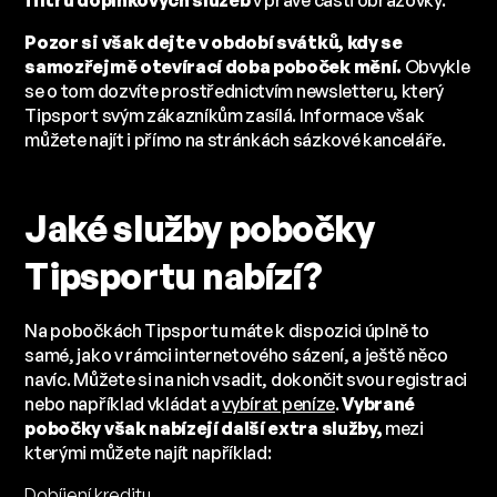
Pozor si však dejte v období svátků, kdy se
samozřejmě otevírací doba poboček mění.
Obvykle
se o tom dozvíte prostřednictvím newsletteru, který
Tipsport svým zákazníkům zasílá. Informace však
můžete najít i přímo na stránkách sázkové kanceláře.
Jaké služby pobočky
Tipsportu nabízí?
Na pobočkách Tipsportu máte k dispozici úplně to
samé, jako v rámci internetového sázení, a ještě něco
navíc. Můžete si na nich vsadit, dokončit svou registraci
nebo například vkládat a
vybírat peníze
.
Vybrané
pobočky však nabízejí další extra služby,
mezi
kterými můžete najít například:
Dobíjení kreditu