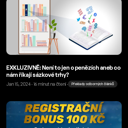
EXKLUZIVNĚ: Není to jen o penězích aneb co
nám říkají sázkové trhy?
Jan 15, 2024 · 16 minut na čtení ·
Překlady odborných článků