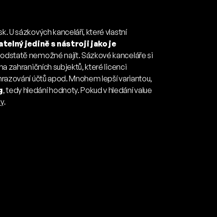
k. U sázkových kanceláří, které vlastní
atelný jedině s nástroji jako je
v podstatě nemožné najít. Sázkové kanceláře si
ha zahraničních subjektů, které licenci
zmrazování účtů apod. Mnohem lepší variantou,
g
, tedy hledání hodnoty. Pokud v hledání value
sy
.