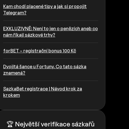
Kam chodí placené tipy a jak si propojit
Telegram?
EXKLUZIVNĚ: Není to jen o penězích aneb co
nám říkají sázkové trhy?
forBET – registrační bonus 100 Kč
Dvojitá šance u Fortuny. Co tato sázka
znamená?
SazkaBet registrace | Návod krok za
krokem
🏆 Největší verifikace sázkařů