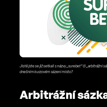
Jistě jste se již setkali s názvy „surebet“ či „arbitrážní 
dnešním kurzovém sázení místo?
Arbitrážní sázka