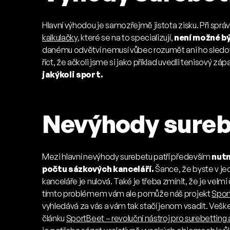
Hlavní výhodou je samozřejmě jistota zisku. Při s
kalkulačky
, které se na to specializují,
není možné bý
danému odvětví nemusí vůbec rozumět ani ho sledova
říct, že ačkoli jsme si jako příklad uvedli tenisový záp
jakýkoli sport.
Nevýhody sure
Mezi hlavní nevýhody surebetu patří především
nutn
počtu sázkových kanceláří.
Šance, že byste v jed
kanceláře je nulová. Také je třeba zmínit, že je vel
tímto problémem vám ale pomůže náš projekt
Spor
vyhledává za vás a vám tak stačí jenom vsadit. Veš
článku
SportBeet – revoluční nástroj pro surebetting 