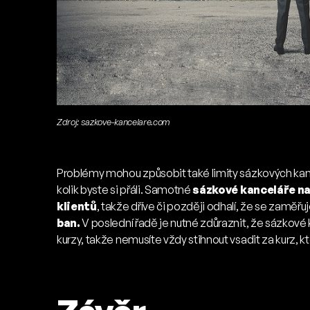
Zdroj: sazkove-kancelare.com
Problémy mohou způsobit také limity sázkových kance
kolik byste si přáli. Samotné
sázkové kanceláře na
klientů
, takže dříve či později odhalí, že se zaměřu
ban.
V poslední řadě je nutné zdůraznit, že sázkové 
kurzy, takže nemusíte vždy stihnout vsadit za kurz, kte