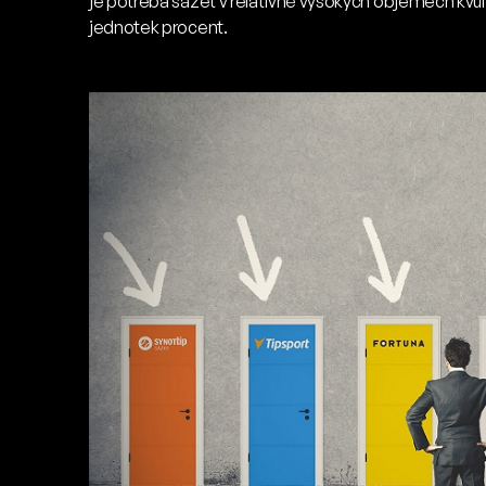
je potřeba sázet v relativně vysokých objemech kvůli
jednotek procent.