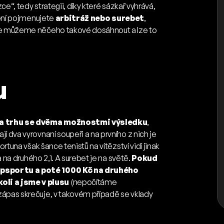
ce“, tedy strategii, díky které sázkař vyhrává,
ázení pojmenujete
arbitráž nebo
surebet
,
ale můžeme něčeho takové dosáhnout a lze to
u
na trhu se dvěma možnostmi výsledku
,
í dva vyrovnaní soupeři a na prvního z nich je
rtuna však šance tenistů na vítězství vidí jinak
a na druhého 2,1. A surebet je na světě.
Pokud
Tipsportu a poté 1000 Kč na druhého
li a jsme v plusu
(nepočítáme
zápas skrečuje, v takovém případě se vklady