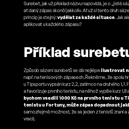
Surebet, jak už překlad názvu napovídá, je o „jisté sáz
ať daný zápas skončí jakkoliv. Ať už si tento druh s
princip je stejný:
vydělat za každé situace
. Jak 
aplikovat u každého zápasu?
Příklad surebet
Způsob sázení surebetů se dá nejlépe
ilustrovat 
např. na tenisových zápasech. Řekněme, že spolu hraj
u Tipsportu vypsán kurz 2,2, zatímco na druhého 1,7. Fo
a favorizuje prvního tenistu, na něhož vypíše kurz 1,8 
bychom vsadili 1000 Kč na prvního tenistu u 
tenistu u Fortuny, může zápas dopadnout jakko
samozřejmě možnost, že se jeden z tenistů zraní a 
vrací).