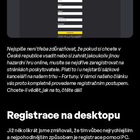
Nejspíše není třeba zdůrazňovat, že pokud si chcete v
České republice vsadit nebo si zahrát jakoukoliv jinou
hazardní hru online, musíte se nejdříve zaregistrovat na
stránkách poskytovatele. Platí to i u nejstarší sázkové
kanceláři na našem trhu – Fortuny. V rámci našeho článku
vás proto kompletně provedeme registračním postupem.
Chcete-li vědět, jak na to, čtěte dál!
Registrace na desktopu
Již několikrát jsme zmiňovali, že tím vůbec nejrychlejším
a nejpohodlnějším způsobem je registrace pomocí PC.