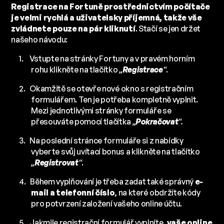
Registrace na Fortuně prostřednictvím počítače
je velmi rychlá a uživatelsky příjemná, takže vše
zvládnete pouze na pár kliknutí
. Stačí se jen držet
našeho návodu:
1.
Vstupte na stránky Fortuny a v pravém horním
rohu klikněte na tlačítko
„
Registrace
“
.
2.
Okamžitě se otevře nové okno s registračním
formulářem. Ten je potřeba kompletně vyplnit.
Mezi jednotlivými stránky formuláře se
přesouváte pomocí tlačítka
„
Pokračovat
“.
3.
Na poslední stránce formuláře si z nabídky
vyberte svůj uvítací bonus a klikněte na tlačítko
„
Registrovat
“
.
4.
Během vyplňování je třeba zadat také správný
e-
mail a telefonní číslo
, na které obdržíte kódy
pro potvrzení založení vašeho online účtu.
5.
Jakmile registrační formulář vyplníte,
vaše online