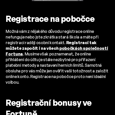
Registrace na pobočce
Možná vám z nějakého důvodu registrace online
nefunguje nebo jste zkrátka stará škola a máte při
registraci raději osobní kontakt.
Registraci tak
můžete započít i na všech
pobočkách společnosti
Fortuna
. Musíme však poznamenat, že online
přihlášení do účtu je stále nezbytné pro přiřazení
platební metody a nastavení herních limitů. Samotná
obsluha pro vás může jen ověřit vaši totožnost a založit
online konto. Registrace na pobočce proto není ideální
volbou.
Registrační bonusy ve
Fortuně