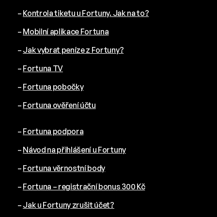
–
Kontrola tiketu u Fortuny. Jak na to?
–
Mobilní aplikace Fortuna
–
Jak vybrat peníze z Fortuny?
–
Fortuna TV
–
Fortuna pobočky
–
Fortuna ověření účtu
–
Fortuna podpora
–
Návod na přihlášení u Fortuny
–
Fortuna věrnostní body
–
Fortuna – registrační bonus 300 Kč
–
Jak u Fortuny zrušit účet?