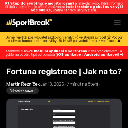
Přístup do systému je monitorovaný
a jakékoliv vypouštění informací
či tipů ze systému je přísně zakázáno a bude
trestáno pokutou ve výši
500 000 Kč
, včetně náhrady ušlých zisků.
Jsme největší poskytovatel sázkových analytiků ve střední Evropě! 🏆 Podpoř
poctivé a transparentní analytiky! 😎 Nevěř podvodníkům bez verifikace! 🚔
Stáhněte si novou
mobilní aplikaci SportBreak
k bezproblémovému a
rychlému odběru tipů od poradců (
iOS aplikace
/
Android aplikace
)! 📲
Fortuna registrace | Jak na to?
Martin Řezníček
Jan 18, 2025 · 7 minut na čtení ·
Návody k sázení