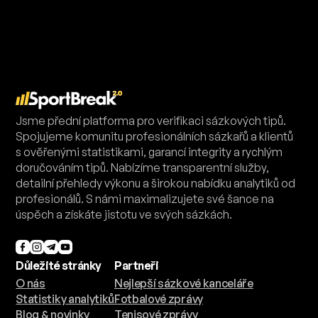
Jsme přední platforma pro verifikaci sázkových tipů.
Spojujeme komunitu profesionálních sázkařů a klientů
s ověřenými statistikami, garancí integrity a rychlým
doručováním tipů. Nabízíme transparentní služby,
detailní přehledy výkonu a širokou nabídku analytiků od
profesionálů. S námi maximalizujete své šance na
úspěch a získáte jistotu ve svých sázkách.
Důležité stránky
Partneři
O nás
Nejlepší sázkové kanceláře
Statistiky analytiků
Fotbalové zprávy
Blog & novinky
Tenisové zprávy