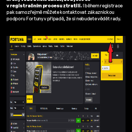
v registračním procesu ztratili.
I během registrace
pak samozřejmě můžete kontaktovat zákaznickou
podporu Fortuny v případě, že si nebudete vědět rady.