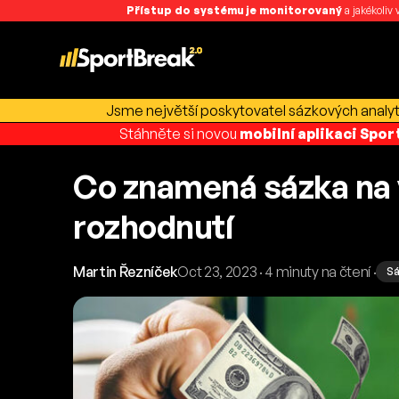
Přístup do systému je monitorovaný
a jakékoliv
Jsme největší poskytovatel sázkových analyti
Stáhněte si novou
mobilní aplikaci Spo
Co znamená sázka na 
rozhodnutí
Martin Řezníček
Oct 23, 2023 · 4 minuty na čtení ·
Sá