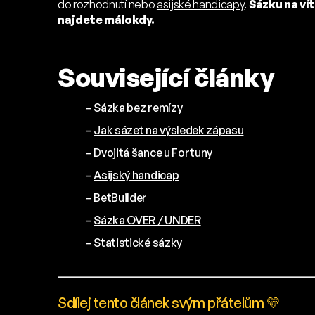
do rozhodnutí nebo
asijské handicapy
.
Sázku na vít
najdete málokdy.
Související články
–
Sázka bez remízy
–
Jak sázet na výsledek zápasu
–
Dvojitá šance u Fortuny
–
Asijský handicap
–
BetBuilder
–
Sázka OVER / UNDER
–
Statistické sázky
Sdílej tento článek svým přátelům 💛