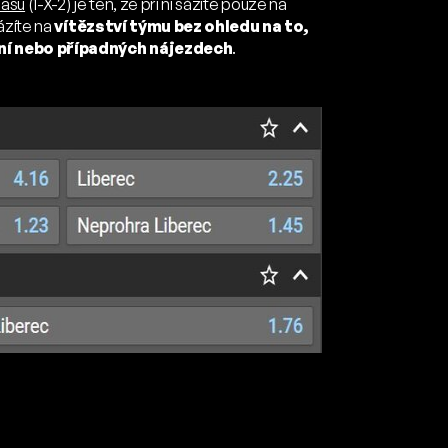
pasu
(1-X-2) je ten, že při ní sázíte pouze na
ázíte na
vítězství týmu bez ohledu na to,
ení nebo případných nájezdech
.