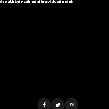
ěze utkání v základní hrací době u nich
URL