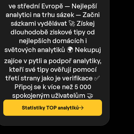
ve střední Evropě — Nejlepší
analytici na trhu sázek — Začni
sázkami vydělávat 🚀 Získej
dlouhodobě ziskové tipy od
nejlepších domácích i
světových analytiků 🌍 Nekupuj
zajíce v pytli a podpoř analytiky,
kteří své tipy ověřují pomocí
třetí strany jako je verifikace ✅️️
Připoj se k více než 5 000
spokojeným uživatelům 🤝
Statistiky TOP analytiků