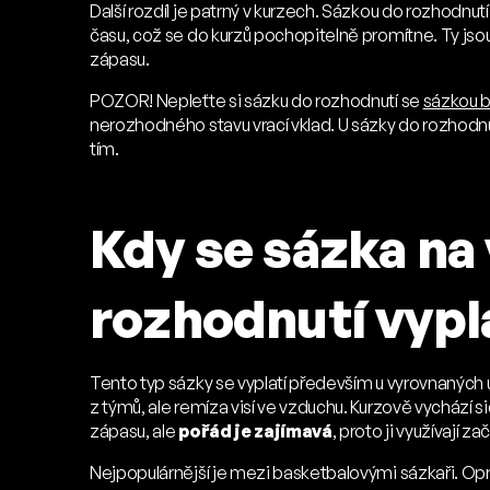
Další rozdíl je patrný v kurzech. Sázkou do rozhodnutí
času, což se do kurzů pochopitelně promítne. Ty jso
zápasu.
POZOR! Nepleťte si sázku do rozhodnutí se
sázkou 
nerozhodného stavu vrací vklad. U sázky do rozhodnu
tím.
Kdy se sázka na 
rozhodnutí vypl
Tento typ sázky se vyplatí především u vyrovnaných u
z týmů, ale remíza visí ve vzduchu. Kurzově vychází s
zápasu, ale
pořád je zajímavá
, proto ji využívají z
Nejpopulárnější je mezi basketbalovými sázkaři. Opr