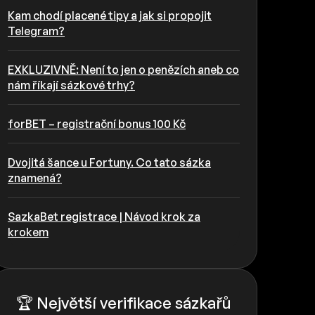
Kam chodí placené tipy a jak si propojit
Telegram?
EXKLUZIVNĚ: Není to jen o penězích aneb co
nám říkají sázkové trhy?
forBET – registrační bonus 100 Kč
Dvojitá šance u Fortuny. Co tato sázka
znamená?
SazkaBet registrace | Návod krok za
krokem
🏆 Největší verifikace sázkařů