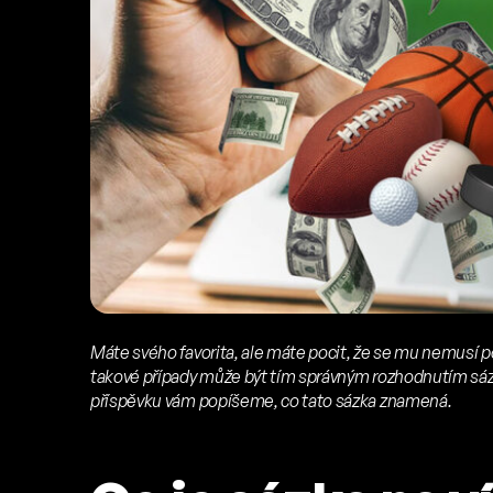
Máte svého favorita, ale máte pocit, že se mu nemusí po
takové případy může být tím správným rozhodnutím sáz
příspěvku vám popíšeme, co tato sázka znamená.