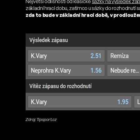
Největší odlišností od klasické
sázky na výsledek zá
základní hrací dobu, zatímco u sázky do rozhodnutí s
zda to bude v základní hrací době, v prodlouž
Zdroj: Tipsport.cz