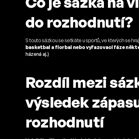
Co je sázka na v
do rozhodnutí?
S touto sázkou se setkáte u sportů, ve kterých se hra
basketbal a florbal nebo vyřazovací fáze někt
házená aj.)
Rozdíl mezi sáz
výsledek zápasu
rozhodnutí