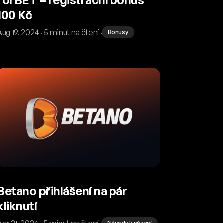
100 Kč
Aug 19, 2024 · 5 minut na čtení ·
Bonusy
Betano přihlášení na pár
kliknutí
Apr 21, 2024 · 5 minut na čtení ·
Návody k sázení