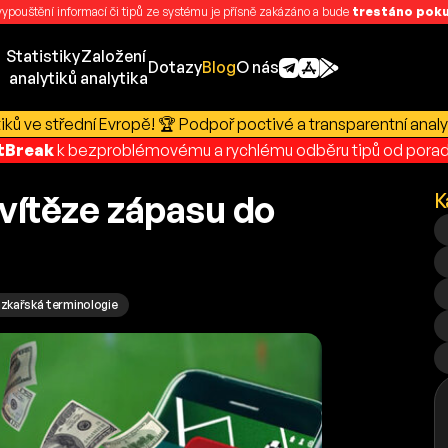
 vypouštění informací či tipů ze systému je přísně zakázáno a bude
trestáno pokut
Statistiky
Založení
Dotazy
Blog
O nás
analytiků
analytika
ků ve střední Evropě! 🏆 Podpoř poctivé a transparentní analy
rtBreak
k bezproblémovému a rychlému odběru tipů od porad
vítěze zápasu do
K
zkařská terminologie