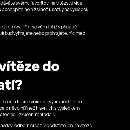
 dáváte svému favoritovi na vítězství více
u pochopitelně nižší než u sázky na výsledek
bez remízy
. Při ní se vám totiž v případě
tí buď vyhrajete nebo prohrajete, nic mezi
vítěze do
atí?
tkání, kde sice věříte ve výhru některého
ice o něco hůř než hlavní trh s výsledkem
ačátečníci i zkušení matadoři.
avdoví odborníci sází v podstatě jen na vítěze