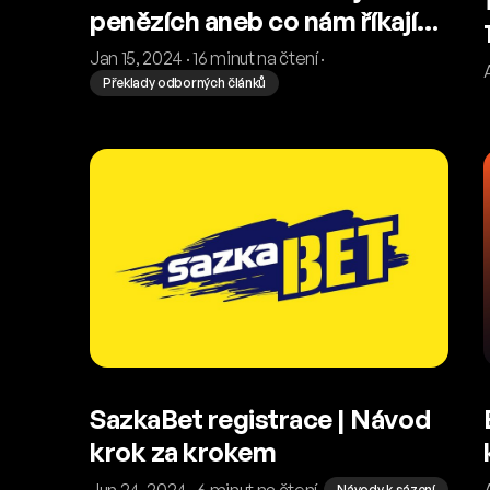
penězích aneb co nám říkají
sázkové trhy?
Jan 15, 2024 · 16 minut na čtení ·
Překlady odborných článků
SazkaBet registrace | Návod
krok za krokem
Jun 24, 2024 · 6 minut na čtení ·
Návody k sázení