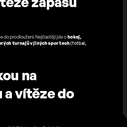
ítěze zápasu
je do prodloužení. Nejčastěji jde o
hokej,
erých turnajů v jiných sportech
(fotbal,
kou na
 a vítěze do