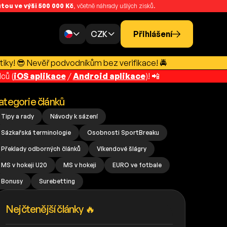
ou ve výši 500 000 Kč
, včetně náhrady ušlých zisků.
CZK
Přihlášení
tiky! 😎 Nevěř podvodníkům bez verifikace! 🚔
ců (
iOS aplikace
/
Android aplikace
)! 📲
ategorie článků
Tipy a rady
Návody k sázení
Sázkařská terminologie
Osobnosti SportBreaku
Překlady odborných článků
Víkendové šlágry
MS v hokeji U20
MS v hokeji
EURO ve fotbale
Bonusy
Surebetting
Nejčtenější články 🔥