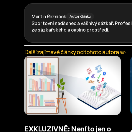
Martin Řezníček
Autor článku
Sportovní nadšenec a vášnivý sázkař. Profesi
ze sázkařského a casino prostředí.
Další zajímavé články od tohoto autora ✏️
EXKLUZIVNĚ: Není to jen o