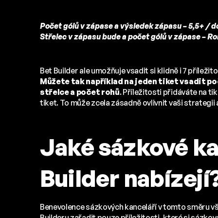
Počet gólů v zápase a výsledek zápasu – 5,5+ / 
Střelec v zápasu bude a počet gólů v zápase – Ro
Bet Builder ale umožňuje vsadit si klidně i 7 příležit
Můžete tak například na jeden tiket vsadit po
střelce a počet rohů
. Příležitosti přidáváte na t
tiket. To může zcela zásadně ovlivnit vaši strategi
Jaké sázkové ka
Builder nabízejí
Benevolence sázkových kanceláří v tomto směru vš
Builderu zařadit pouze příležitosti, které si sázko