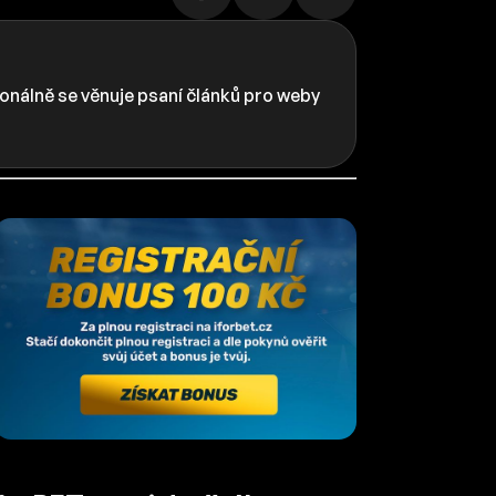
onálně se věnuje psaní článků pro weby