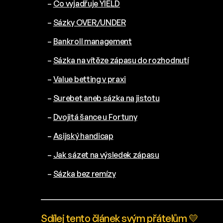
–
Co vyjadřuje YIELD
–
Sázky OVER/UNDER
–
Bankroll management
–
Sázka na vítěze zápasu do rozhodnutí
–
Value betting v praxi
–
Surebet aneb sázka na jistotu
–
Dvojitá šance u Fortuny
–
Asijský handicap
–
Jak sázet na výsledek zápasu
–
Sázka bez remízy
Sdílej tento článek svým přátelům 💛