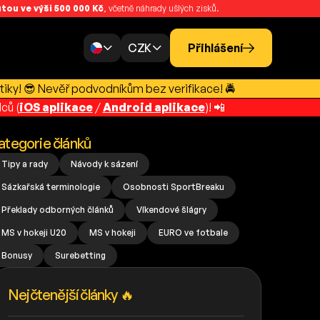
ou ve výši 500 000 Kč
, včetně náhrady ušlých zisků.
CZK
Přihlášení
tiky! 😎 Nevěř podvodníkům bez verifikace! 🚔
ců (
iOS aplikace
/
Android aplikace
)! 📲
ategorie článků
Tipy a rady
Návody k sázení
Sázkařská terminologie
Osobnosti SportBreaku
Překlady odborných článků
Víkendové šlágry
MS v hokeji U20
MS v hokeji
EURO ve fotbale
Bonusy
Surebetting
Nejčtenější články 🔥