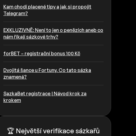
Kam chodí placené tipy a jak si propojit
Telegram?
EXKLUZIVNĚ: Není to jen o penězích aneb co
nám říkají sázkové trhy?
forBET – registrační bonus 100 Kč
Dvojitá šance u Fortuny. Co tato sázka
znamená?
SazkaBet registrace | Návod krok za
krokem
🏆 Největší verifikace sázkařů