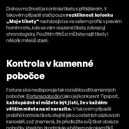
Druhou možností je kontrola tiketu s přihlášením. V
takovém případě stačí pouze
rozkliknout kolonku
„Moje tikety“
nacházející se ve vašem profilu v pravém
horním rohu, kde se vám vsazené tikety zobrazují
chronologicky. Použitím filtrů si můžete najít tikety i
několik měsíců staré.
Kontrola v kamenné
pobočce
Fortuna sice nedisponuje tak rozsáhlou sítí kamenných
poboček (
Fortuna pobočky
) jako její konkurent Tipsport,
každopádně si můžete být jistí, že v každém
větším města na ni narazíte.
V takovém případě
probíhá kontrola tiketu stejně jako u ostatních sázkových
kanceláří, což znamená, že předložíte svůj tiket obsluze
pobočky, která ho zkontroluje a během pár okamžiků