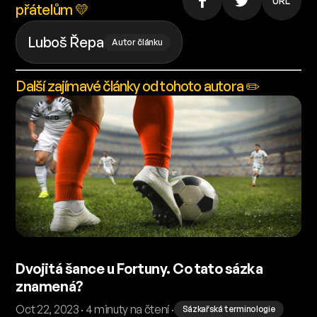
URL
přátelům 💛
Luboš Řepa
Autor článku
Další zajímavé články od tohoto autora ✏️
Dvojitá šance u Fortuny. Co tato sázka
znamená?
Oct 22, 2023 · 4 minuty na čtení ·
Sázkařská terminologie