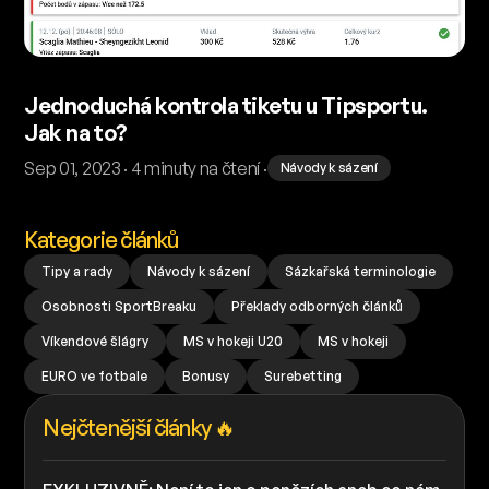
Jednoduchá kontrola tiketu u Tipsportu.
Jak na to?
Sep 01, 2023 · 4 minuty na čtení ·
Návody k sázení
Kategorie článků
Tipy a rady
Návody k sázení
Sázkařská terminologie
Osobnosti SportBreaku
Překlady odborných článků
Víkendové šlágry
MS v hokeji U20
MS v hokeji
EURO ve fotbale
Bonusy
Surebetting
Nejčtenější články 🔥