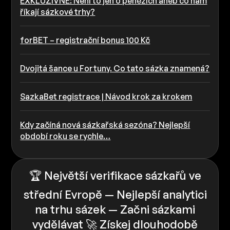
EXKLUZIVNĚ: Není to jen o penězích aneb co nám
říkají sázkové trhy?
forBET – registrační bonus 100 Kč
Dvojitá šance u Fortuny. Co tato sázka znamená?
SazkaBet registrace | Návod krok za krokem
Kdy začíná nová sázkařská sezóna? Nejlepší
období roku se rychle…
🏆 Největší verifikace sázkařů ve
střední Evropě — Nejlepší analytici
na trhu sázek — Začni sázkami
vydělávat 🚀 Získej dlouhodobě