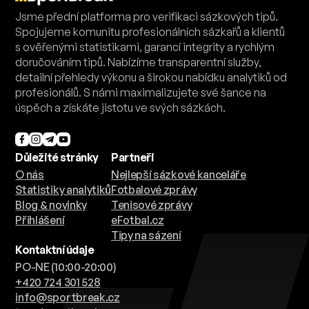
Jsme přední platforma pro verifikaci sázkových tipů.
Spojujeme komunitu profesionálních sázkařů a klientů
s ověřenými statistikami, garancí integrity a rychlým
doručováním tipů. Nabízíme transparentní služby,
detailní přehledy výkonu a širokou nabídku analytiků od
profesionálů. S námi maximalizujete své šance na
úspěch a získáte jistotu ve svých sázkách.
Důležité stránky
Partneři
O nás
Nejlepší sázkové kanceláře
Statistiky analytiků
Fotbalové zprávy
Blog & novinky
Tenisové zprávy
Přihlášení
eFotbal.cz
Tipy na sázení
Kontaktní údaje
PO-NE (10:00-20:00)
+420 724 301 528
info@sportbreak.cz