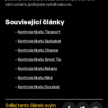
vám oznámí, jestli jeste vyhráli nebo ne.
Související články
–
Kontrola tiketu Tipsport
–
Kontrola tiketu Sazkabet
–
Kontrola tiketu Chance
–
Kontrola tiketu Synot Tip
–
Kontrola tiketu Betano
–
Kontrola tiketu Niké
–
Kontrola tiketu Doxxbet
Sdílej tento článek svým