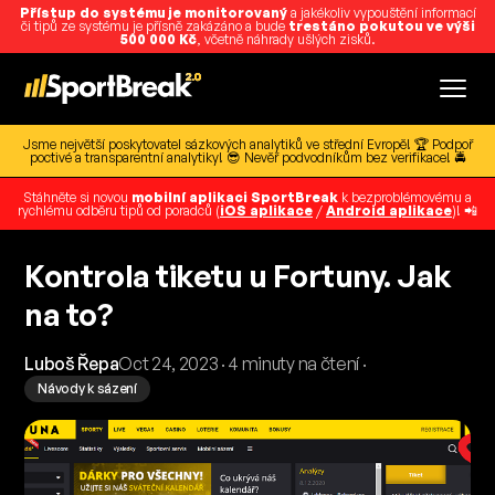
Přístup do systému je monitorovaný
a jakékoliv vypouštění informací
či tipů ze systému je přísně zakázáno a bude
trestáno pokutou ve výši
500 000 Kč
, včetně náhrady ušlých zisků.
Jsme největší poskytovatel sázkových analytiků ve střední Evropě! 🏆 Podpoř
poctivé a transparentní analytiky! 😎 Nevěř podvodníkům bez verifikace! 🚔
Stáhněte si novou
mobilní aplikaci SportBreak
k bezproblémovému a
rychlému odběru tipů od poradců (
iOS aplikace
/
Android aplikace
)! 📲
Kontrola tiketu u Fortuny. Jak
na to?
Luboš Řepa
Oct 24, 2023 · 4 minuty na čtení ·
Návody k sázení