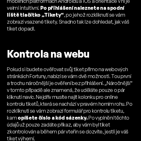
mobilních platformách Androidu a iOS a orientace v ní je
velmi intuitivní.
Po přihlášení naleznete na spodní
liště tlačítko „Tikety“
, po jehož rozkliknutí se vám
zobrazí vsazené tikety. Snadno tak lze dohledat, jak váš
tiket dopadl.
Kontrola na webu
Pokud si budete ověřovat svůj tiket přímo na webových
stránkách Fortuny, nabízí se vám dvě možnosti. Tou první
a trochu náročnější je ověření bez přihlášení. „Náročnější“
v tomto případě ale znamená, že uděláte pouze o pár
kliknutí navíc. Nejdřív musíte najít kolonku pro online
kontrolu tiketů, která se nachází v pravém horním rohu. Po
rozkliknutí se vám zobrazí formulář pro kontrolu tiketu,
kam
opíšete číslo a kód sázenky.
Po vyplnění těchto
údajů už pouze zadáte příkaz, aby vám byl tiket
zkontrolován a během pár vteřin se dozvíte, jestli je váš
tiket výherní.