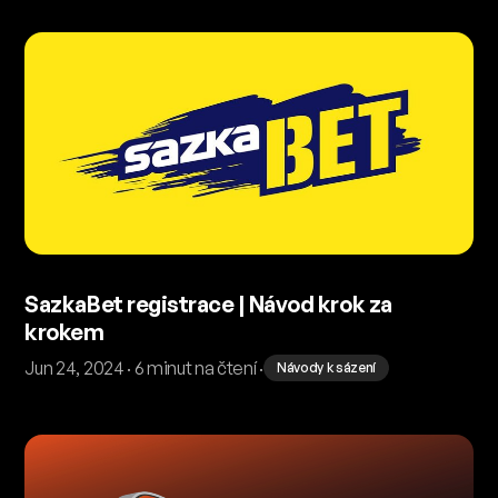
SazkaBet registrace | Návod krok za
krokem
Jun 24, 2024 · 6 minut na čtení ·
Návody k sázení