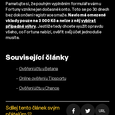
Pamatujte si, že pouhým vyplněním formuláře vám u
Fortuny vznikne jen dočasné konto. Toto se po 30 dnech
bez dokončení registrace smaže.
Navíc má omezené
vklady pouze na 3 000 Kč a nelze z něj
vybírat
případné výhry
. Jestliže tedy chcete využít opravdu
všeho, co Fortuna nabízí, ověřit svůj účet jednoduše
musíte.
Související články
–
Ověření účtu u Betana
–
Online ověření u Tipsportu
–
Ověření účtu u Chance
Sdílej tento článek svým
URL
přátelům 💛