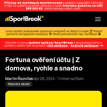
Přístup do systému je monitorovaný
a jakékoliv vypouštění informací
či tipů ze systému je přísně zakázáno a bude
trestáno pokutou ve výši
500 000 Kč
, včetně náhrady ušlých zisků.
Jsme největší poskytovatel sázkových analytiků ve střední Evropě! 🏆 Podpoř
poctivé a transparentní analytiky! 😎 Nevěř podvodníkům bez verifikace! 🚔
Stáhněte si novou
mobilní aplikaci SportBreak
k bezproblémovému a
rychlému odběru tipů od poradců (
iOS aplikace
/
Android aplikace
)! 📲
Fortuna ověření účtu | Z
domova, rychle a snadno
Martin Řezníček
Apr 08, 2024 · 7 minut na čtení ·
Návody k sázení