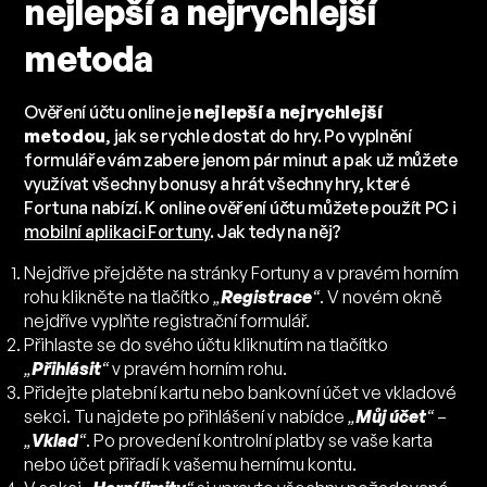
nejlepší a nejrychlejší
metoda
Ověření účtu online je
nejlepší a nejrychlejší
metodou
, jak se rychle dostat do hry. Po vyplnění
formuláře vám zabere jenom pár minut a pak už můžete
využívat všechny bonusy a hrát všechny hry, které
Fortuna nabízí. K online ověření účtu můžete použít PC i
mobilní aplikaci Fortuny
. Jak tedy na něj?
Nejdříve přejděte na stránky Fortuny a v pravém horním
rohu klikněte na tlačítko
„
Registrace
“
. V novém okně
nejdříve vyplňte registrační formulář.
Přihlaste se do svého účtu kliknutím na tlačítko
„
Přihlásit
“
v pravém horním rohu.
Přidejte platební kartu nebo bankovní účet ve vkladové
sekci. Tu najdete po přihlášení v nabídce
„
Můj účet
“
–
„
Vklad
“
. Po provedení kontrolní platby se vaše karta
nebo účet přiřadí k vašemu hernímu kontu.