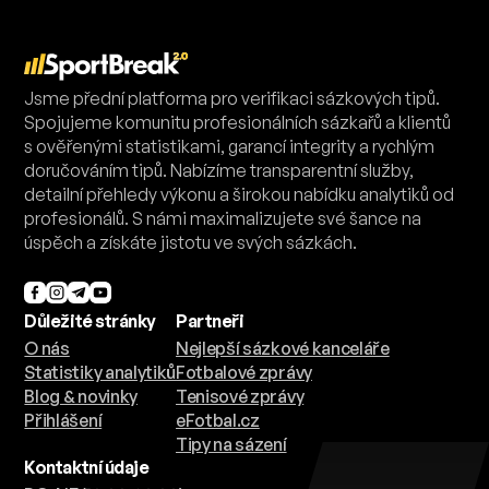
Jsme přední platforma pro verifikaci sázkových tipů.
Spojujeme komunitu profesionálních sázkařů a klientů
s ověřenými statistikami, garancí integrity a rychlým
doručováním tipů. Nabízíme transparentní služby,
detailní přehledy výkonu a širokou nabídku analytiků od
profesionálů. S námi maximalizujete své šance na
úspěch a získáte jistotu ve svých sázkách.
Důležité stránky
Partneři
O nás
Nejlepší sázkové kanceláře
Statistiky analytiků
Fotbalové zprávy
Blog & novinky
Tenisové zprávy
Přihlášení
eFotbal.cz
Tipy na sázení
Kontaktní údaje