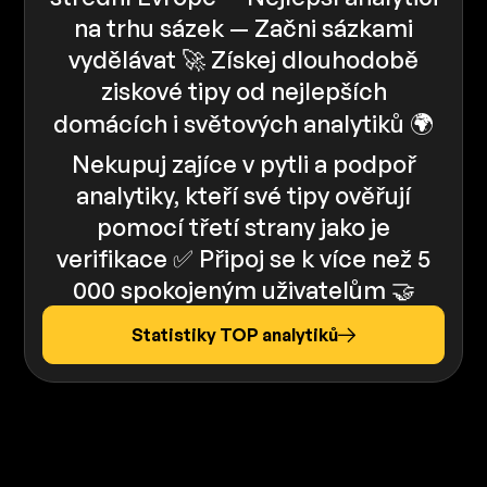
na trhu sázek — Začni sázkami
vydělávat 🚀 Získej dlouhodobě
ziskové tipy od nejlepších
domácích i světových analytiků 🌍
Nekupuj zajíce v pytli a podpoř
analytiky, kteří své tipy ověřují
pomocí třetí strany jako je
verifikace ✅️️ Připoj se k více než 5
000 spokojeným uživatelům 🤝
Statistiky TOP analytiků