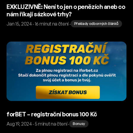
EXKLUZIVNĚ: Není to jen o penězích aneb co
nám říkají sázkové trhy?
Jan 15, 2024 · 16 minut na čtení ·
Překlady odborných článků
forBET – registrační bonus 100 Kč
Aug 19, 2024 · 5 minut na čtení ·
Bonusy