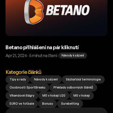
Betano přihlášení na pár kliknutí
Apr 21, 2024 · 5 minut na čtení ·
Návody k sázení
Kategorie článků
Tipy a rady
Návody k sázení
Sázkařská terminologie
Osobnosti SportBreaku
Překlady odborných článků
Víkendové šlágry
MS v hokeji U20
MS v hokeji
EURO ve fotbale
Bonusy
Surebetting