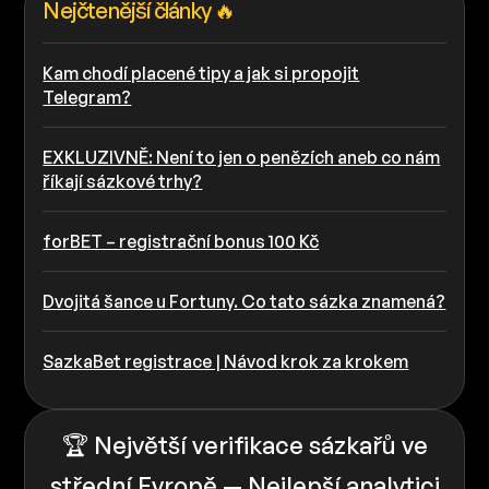
Nejčtenější články 🔥
Kam chodí placené tipy a jak si propojit
Telegram?
EXKLUZIVNĚ: Není to jen o penězích aneb co nám
říkají sázkové trhy?
forBET – registrační bonus 100 Kč
Dvojitá šance u Fortuny. Co tato sázka znamená?
SazkaBet registrace | Návod krok za krokem
🏆 Největší verifikace sázkařů ve
střední Evropě — Nejlepší analytici