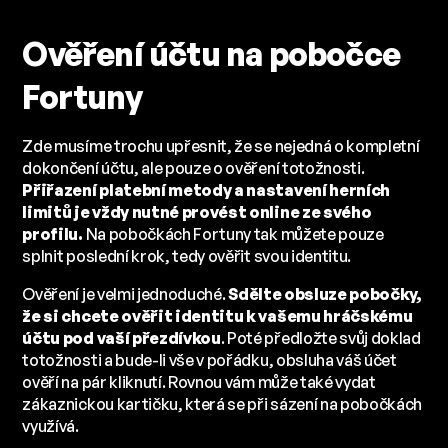
Ověření účtu na pobočce
Fortuny
Zde musíme trochu upřesnit, že se nejedná o kompletní
dokončení účtu, ale pouze o ověření totožnosti.
Přiřazení platební metody a nastavení herních
limitů je vždy nutné provést online ze svého
profilu.
Na pobočkách Fortuny tak můžete pouze
splnit poslední krok, tedy ověřit svou identitu.
Ověření je velmi jednoduché.
Sdělte obsluze pobočky,
že si chcete ověřit identitu k vašemu hráčskému
účtu pod vaší přezdívkou
. Poté předložte svůj doklad
totožnosti a bude-li vše v pořádku, obsluha váš účet
ověří na pár kliknutí. Rovnou vám může také vydat
zákaznickou kartičku, která se při sázení na pobočkách
využívá.