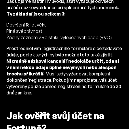
Jak už jsme nastínili v úvodu, stát vyžaduje od všech
hráčů i sázkových kanceláří splnění určitých podmínek.
Ty základní jsou celkem 3:
Dovršení 18 let věku
Plná svéprávnost
Žádný záznam v Rejstříku vyloučených osob (RVO)
Prostřednictvím registračního formuláře sice zadáváte
údaje, podle kterých by bylo možné toto také zjistit.
Nicméně sázková kancelář nedokáže určit, zda si
v něm někdo údaje úplně nevymyslí nebo alespoň
trochu přikrášlí.
Musí tedy vyžadovat kompletní
dokončení registrace. Pokud jím neprojdete, váš účet
vytvořený pouze pomocí registračního formuláře do 30
dnů zanikne.
Jak ověřit svůj účet na
Fortuně?