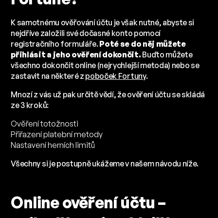
K samotnému ověřování účtu je však nutné, abyste si
nejdříve založili své dočasné konto pomocí
registračního formuláře.
Poté se do něj můžete
přihlásit a jeho ověření dokončit.
Buďto můžete
všechno dokončit online (nejrychlejší metoda) nebo se
zastavit na některé z
poboček Fortuny
.
Mnozí z vás už pak určitě vědí, že ověření účtu se skládá
ze 3 kroků:
Ověření totožnosti
Přiřazení platební metody
Nastavení herních limitů
Všechny si je postupně ukážeme v našem návodu níže.
Online ověření účtu –