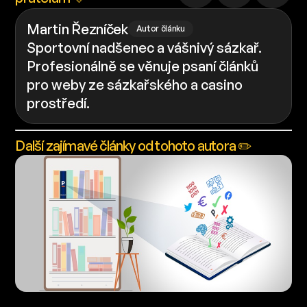
Martin Řezníček
Autor článku
Sportovní nadšenec a vášnivý sázkař.
Profesionálně se věnuje psaní článků
pro weby ze sázkařského a casino
prostředí.
Další zajímavé články od tohoto autora ✏️