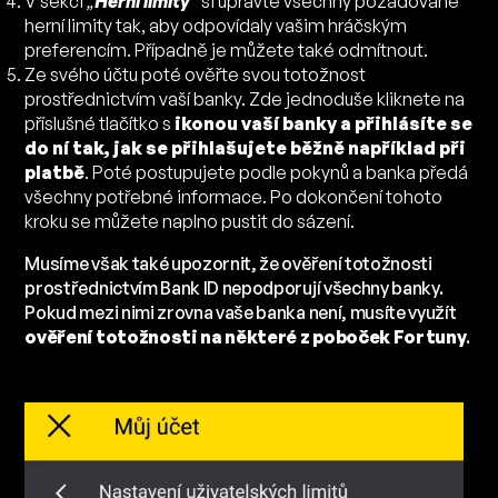
V sekci
„
Herní limity
“
si upravte všechny požadované
herní limity tak, aby odpovídaly vašim hráčským
preferencím. Případně je můžete také odmítnout.
Ze svého účtu poté ověřte svou totožnost
prostřednictvím vaší banky. Zde jednoduše kliknete na
příslušné tlačítko s
ikonou vaší banky a přihlásíte se
do ní tak, jak se přihlašujete běžně například při
platbě
. Poté postupujete podle pokynů a banka předá
všechny potřebné informace. Po dokončení tohoto
kroku se můžete naplno pustit do sázení.
Musíme však také upozornit, že ověření totožnosti
prostřednictvím Bank ID nepodporují všechny banky.
Pokud mezi nimi zrovna vaše banka není, musíte využít
ověření totožnosti na některé z poboček Fortuny
.