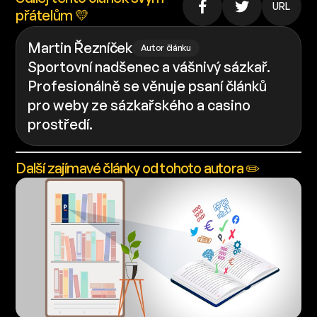
URL
přátelům 💛
Martin Řezníček
Autor článku
Sportovní nadšenec a vášnivý sázkař.
Profesionálně se věnuje psaní článků
pro weby ze sázkařského a casino
prostředí.
Další zajímavé články od tohoto autora ✏️