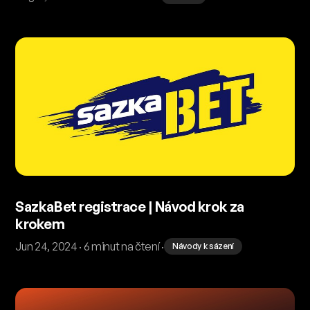
SazkaBet registrace | Návod krok za
krokem
Jun 24, 2024 · 6 minut na čtení ·
Návody k sázení