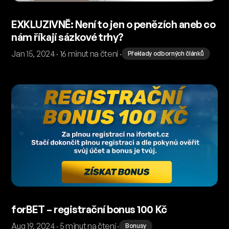
EXKLUZIVNĚ: Není to jen o penězích aneb co
nám říkají sázkové trhy?
Jan 15, 2024 · 16 minut na čtení ·
Překlady odborných článků
forBET – registrační bonus 100 Kč
Aug 19, 2024 · 5 minut na čtení ·
Bonusy