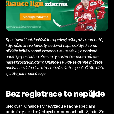
Sportovní klání dostává ten správný náboj až v momentě,
kdy můžete své favority sledovat naplno. Když k tomu
přidáte ještě vhodně zvolenou
value sázku
, o pořádné
napětí je postaráno. Přesně ty správné emoce můžete
nasát prostřednictvím Chance TV, kde se denně můžete
podívat na tisíce live streamů různých zápasů. Čtěte dál a
zjistíte, jak snadné to je.
Bez registrace to nepůjde
Sledování Chance TV nevyžaduje žádné speciální
podmínky, se kterými bychom se nesetkali už jinde. Ze