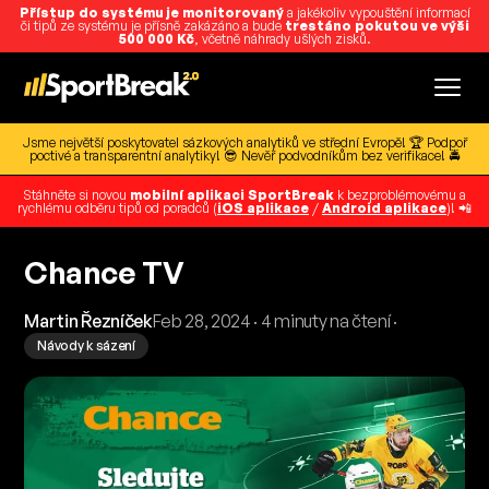
Přístup do systému je monitorovaný
a jakékoliv vypouštění informací
či tipů ze systému je přísně zakázáno a bude
trestáno pokutou ve výši
500 000 Kč
, včetně náhrady ušlých zisků.
Jsme největší poskytovatel sázkových analytiků ve střední Evropě! 🏆 Podpoř
poctivé a transparentní analytiky! 😎 Nevěř podvodníkům bez verifikace! 🚔
Stáhněte si novou
mobilní aplikaci SportBreak
k bezproblémovému a
rychlému odběru tipů od poradců (
iOS aplikace
/
Android aplikace
)! 📲
Chance TV
Martin Řezníček
Feb 28, 2024 · 4 minuty na čtení ·
Návody k sázení