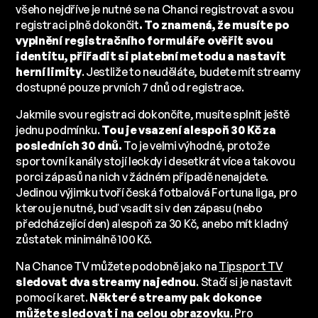
všeho nejdříve je nutné se na Chanci registrovat a svou
registraci plně dokončit
. To znamená, že musíte po
vyplnění registračního formuláře ověřit svou
identitu, přiřadit si platební metodu a nastavit
herní limity
. Jestliže to neuděláte, budete mít streamy
dostupné pouze prvních 7 dnů od registrace.
Jakmile svou registraci dokončíte, musíte splnit ještě
jednu podmínku.
Tou je vsazení alespoň 30 Kč za
posledních 30 dnů.
To je velmi výhodné, protože
sportovní kanály stojí leckdy i desetkrát více a takovou
porci zápasů na nich v žádném případě nenajdete.
Jedinou výjimku tvoří česká fotbalová Fortuna liga, pro
kterou je nutné, buď vsadit si v den zápasu (nebo
předcházející den) alespoň za 30 Kč, anebo mít kladný
zůstatek minimálně 100 Kč.
Na Chance TV můžete podobně jako na
Tipsport TV
sledovat dva streamy najednou
. Stačí si je nastavit
pomocí karet.
Některé streamy pak dokonce
můžete sledovat i na celou obrazovku
. Pro