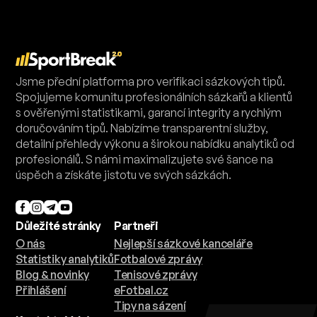
Jsme přední platforma pro verifikaci sázkových tipů.
Spojujeme komunitu profesionálních sázkařů a klientů
s ověřenými statistikami, garancí integrity a rychlým
doručováním tipů. Nabízíme transparentní služby,
detailní přehledy výkonu a širokou nabídku analytiků od
profesionálů. S námi maximalizujete své šance na
úspěch a získáte jistotu ve svých sázkách.
Důležité stránky
Partneři
O nás
Nejlepší sázkové kanceláře
Statistiky analytiků
Fotbalové zprávy
Blog & novinky
Tenisové zprávy
Přihlášení
eFotbal.cz
Tipy na sázení