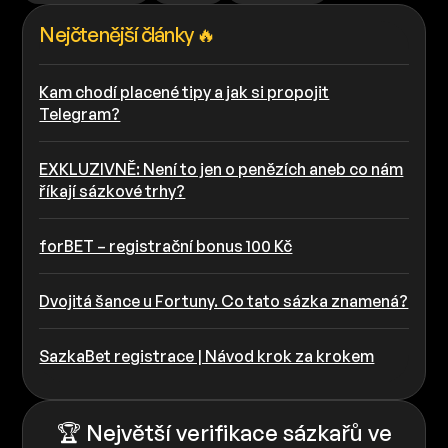
Nejčtenější články 🔥
Kam chodí placené tipy a jak si propojit
Telegram?
EXKLUZIVNĚ: Není to jen o penězích aneb co nám
říkají sázkové trhy?
forBET – registrační bonus 100 Kč
Dvojitá šance u Fortuny. Co tato sázka znamená?
SazkaBet registrace | Návod krok za krokem
🏆 Největší verifikace sázkařů ve