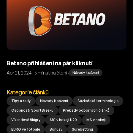
Betano přihlášení na pár kliknutí
Apr 21, 2024 · 5 minut na čtení ·
Návody k sázení
Kategorie článků
Tipy a rady
Návody k sázení
Sázkařská terminologie
Osobnosti SportBreaku
Překlady odborných článků
Víkendové šlágry
MS v hokeji U20
MS v hokeji
EURO ve fotbale
Bonusy
Surebetting