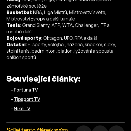
zámořské soutěže
Basketbal
: NBA, Liga Mistrů, Mistrovství světa,
Mistrovství Evropy a další turnaje
Tenis
: Grand Slamy, ATP, WTA, Challenger, ITF a
mnohé další
Bojové sporty
: Oktagon, UFC, RFA a další
Ostatní
: E-sporty, volejbal, házená, snooker, šipky,
stolní tenis, badminton, biatlon, lyžování a spousta
dalších sportů
Související články:
–
Fortuna TV
–
Tipsport TV
–
Niké TV
Sdílej tento článek svým