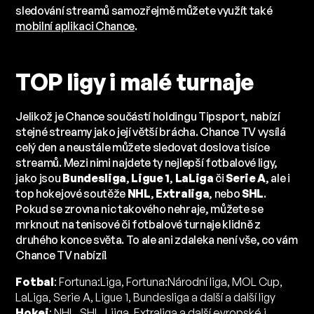
sledování streamů samozřejmě můžete využít také
mobilní aplikaci Chance
.
TOP ligy i malé turnaje
Jelikož je Chance součástí holdingu Tipsport, nabízí
stejné streamy jako její větší brácha. Chance TV vysílá
celý den a neustále můžete sledovat doslova tisíce
streamů. Mezi nimi najdete ty nejlepší fotbalové ligy,
jako jsou
Bundesliga
,
Ligue 1
,
LaLiga
či
Serie A
, ale i
top hokejové soutěže
NHL
,
Extraliga
, nebo
SHL
.
Pokud se zrovna nic takového nehraje, můžete se
mrknout na tenisové či fotbalové turnaje klidně z
druhého konce světa. To ale ani zdaleka není vše, co vám
Chance TV nabízí!
Fotbal
: Fortuna:Liga, Fortuna:Národní liga, MOL Cup,
LaLiga, Serie A, Ligue 1, Bundesliga a další a další ligy
Hokej
: NHL, SHL, Liiga, Extraliga a další evropské i