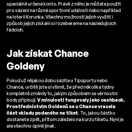
speciálně určené konto. Právě z něho je můžete použít
pro sázení na různé sportovní události nebo například
na loterii Korunka. Všechny možnosti jejich využití i
způsob jejich získání si rozebereme na následujících
řádcích.
Jak získat Chance
Goldeny
Pokud už nějakou dobu sázíte u Tipsportu nebo
Chance, určitě jste si všimli, že před několika týdny
kompletně změnily to, jakým způsobem se věrnostní
body připisují.
V minulosti fungovaly jako cashback.
Prostřednictvím Goldenů se u Chance vracela
část vkladu podaného na tiket
. To, jakou částku
dostanete zpět, přitom záleželo na kurzu tiketu. Nyní je
ale všechno úplně jinak.