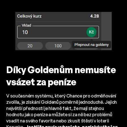
Díky Goldenům nemusíte
vsázet za peníze
V současném systému, který Chance pro odměňování
zvolila, je získání Goldenů poměrně jednoduché. Jejich
největší předností je hlavně fakt, že mají stejnou
hodnotu jako peníze a můžete si za ně bez problémů
vsadit na svého favorita nebo zkusit štěstí v loterii