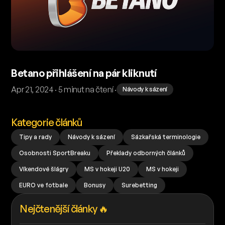
Betano přihlášení na pár kliknutí
Apr 21, 2024 · 5 minut na čtení ·
Návody k sázení
Kategorie článků
Tipy a rady
Návody k sázení
Sázkařská terminologie
Osobnosti SportBreaku
Překlady odborných článků
Víkendové šlágry
MS v hokeji U20
MS v hokeji
EURO ve fotbale
Bonusy
Surebetting
Nejčtenější články 🔥