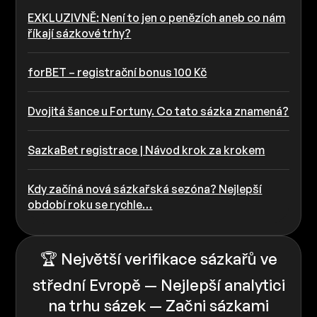
EXKLUZIVNĚ: Není to jen o penězích aneb co nám
říkají sázkové trhy?
forBET – registrační bonus 100 Kč
Dvojitá šance u Fortuny. Co tato sázka znamená?
SazkaBet registrace | Návod krok za krokem
Kdy začíná nová sázkařská sezóna? Nejlepší
období roku se rychle…
🏆 Největší verifikace sázkařů ve
střední Evropě — Nejlepší analytici
na trhu sázek — Začni sázkami