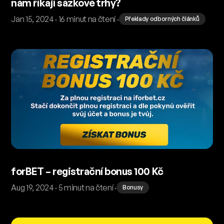
nám říkají sázkové trhy?
Jan 15, 2024 · 16 minut na čtení ·
Překlady odborných článků
forBET – registrační bonus 100 Kč
Aug 19, 2024 · 5 minut na čtení ·
Bonusy