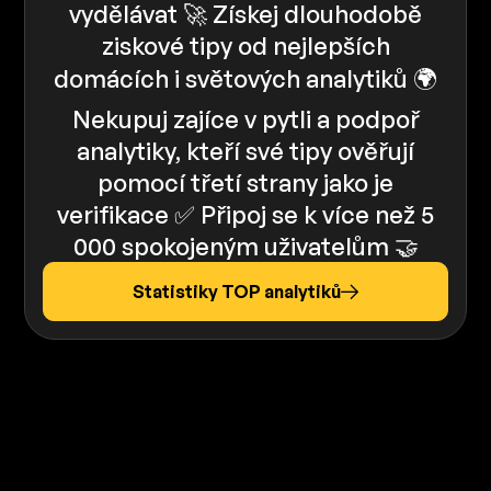
vydělávat 🚀 Získej dlouhodobě
ziskové tipy od nejlepších
domácích i světových analytiků 🌍
Nekupuj zajíce v pytli a podpoř
analytiky, kteří své tipy ověřují
pomocí třetí strany jako je
verifikace ✅️️ Připoj se k více než 5
000 spokojeným uživatelům 🤝
Statistiky TOP analytiků