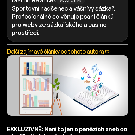
Martin Řezníček
Autor článku
Sportovní nadšenec a vášnivý sázkař.
Profesionálně se věnuje psaní článků
pro weby ze sázkařského a casino
prostředí.
Další zajímavé články od tohoto autora ✏️
EXKLUZIVNĚ: Není to jen o penězích aneb co