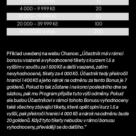
2 000 – 3 999 Kč
10
4 000 – 9 999 Kč
20
10 000 – 19 999 Kč
50
20 000 – 39 999 Kč
100
40 000 Kč a více
200
Příklad uvedený na webu Chance: „
Účastník má v rámci
bonusu vsazené a vyhodnocené tikety s kurzem 1.5 a
vyšším v součtu za 1 500 Kč a další vsazené, zatím
nevyhodnocené, tikety za 4 000 Kč. Účastník tedy překročil
hranici 1 400 Kč a jeho nárok na odměnu za tento Bonus je 7
goldenů. Pokud to tak zůstane i na konci posledního dne se
sázkou, pak mu Program připíše tuto výši odměny. Pokud
ale budou Účastníkovi v rámci tohoto Bonusu vyhodnoceny
také všechny zbývající tikety, které opět splní kurz 1.5 a
vyšší, pak překročí hranici 4 000 Kč a nárok na odměnu bude
20 goldenů. Když tyto tikety nebudou v rámci bonusu
vyhodnoceny, převádějí se do dalšího.
“