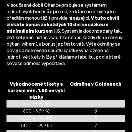
V současné době Chance pracuje se systémem
jednotlivých bonusů a prémií, ze kterého stejně jako
předtím mohou těžit pravidelní sázející.
V tuto chvíli
získáte bonus za každých 10 dní se sázkou s
minimálním kurzem 1.5
. Systém je dokonce daný tak,
že tikety není nutné vsadit za sebou každý den a nemusí
být ani výherní, a bonus je přesto váš. Výše odměny se
odvíjí od celkového součtu částky vynaložené na
jednotlivé tikety. Níže přikládáme tabulku, podle které
se vaše odměna vypočítává.
Vyhodnocené tikety s
Odměna v Goldenech
kurzem min. 1.50 ve výši
sázky
200 – 599 Kč
1
600 – 999 Kč
3
1 000 – 1 399 Kč
5
1 400 – 1 999 Kč
7