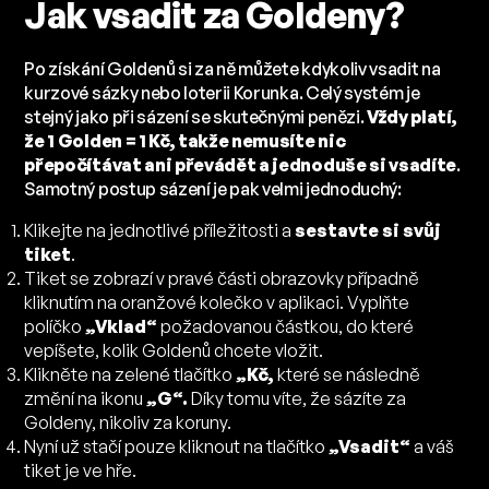
Jak vsadit za Goldeny?
Po získání Goldenů si za ně můžete kdykoliv vsadit na
kurzové sázky nebo loterii Korunka. Celý systém je
stejný jako při sázení se skutečnými penězi.
Vždy platí,
že 1 Golden = 1 Kč, takže nemusíte nic
přepočítávat ani převádět a jednoduše si vsadíte
.
Samotný postup sázení je pak velmi jednoduchý:
Klikejte na jednotlivé příležitosti a
sestavte si svůj
tiket
.
Tiket se zobrazí v pravé části obrazovky případně
kliknutím na oranžové kolečko v aplikaci. Vyplňte
políčko
„Vklad“
požadovanou částkou, do které
vepíšete, kolik Goldenů chcete vložit.
Klikněte na zelené tlačítko
„Kč,
které se následně
změní na ikonu
„G“.
Díky tomu víte, že sázíte za
Goldeny, nikoliv za koruny.
Nyní už stačí pouze kliknout na tlačítko
„Vsadit“
a váš
tiket je ve hře.