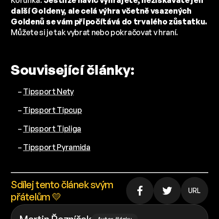
Korunka.
Jestliže navíc vyhrajete, nezískáváte jen
další Goldeny, ale celá výhra včetně vsazených
Goldenů se vám připočítává do trvalého zůstatku.
Můžete si je tak vybrat nebo pokračovat v hraní.
Související články:
–
Tipsport Nety
–
Tipsport Tipcup
–
Tipsport Tipliga
–
Tipsport Pyramida
Sdílej tento článek svým
URL
přátelům 💛