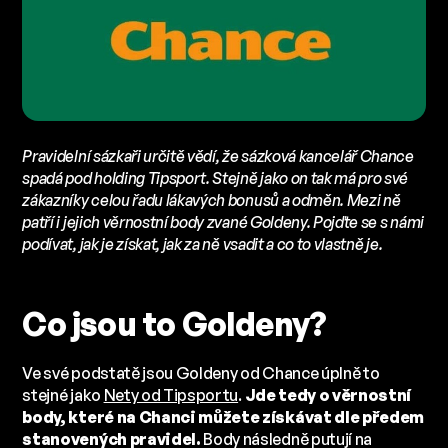
Pravidelní sázkaři určitě vědí, že sázková kancelář Chance
spadá pod holding Tipsport. Stejně jako on tak má pro své
zákazníky celou řadu lákavých bonusů a odměn. Mezi ně
patří i jejich věrnostní body zvané Goldeny. Pojďte se s námi
podívat, jak je získat, jak za ně vsadit a co to vlastně je.
Co jsou to Goldeny?
Ve své podstatě jsou Goldeny od Chance úplně to
stejné jako
Nety od Tipsportu
.
Jde tedy o věrnostní
body, které na Chanci můžete získávat dle předem
stanovených pravidel.
Body následně putují na