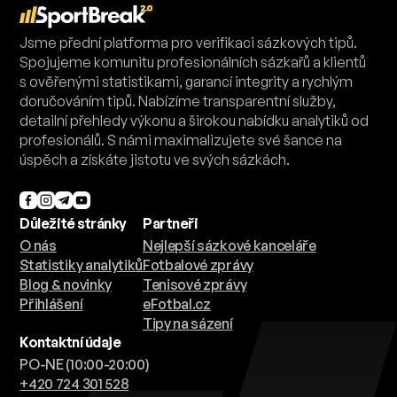
Jsme přední platforma pro verifikaci sázkových tipů.
Spojujeme komunitu profesionálních sázkařů a klientů
s ověřenými statistikami, garancí integrity a rychlým
doručováním tipů. Nabízíme transparentní služby,
detailní přehledy výkonu a širokou nabídku analytiků od
profesionálů. S námi maximalizujete své šance na
úspěch a získáte jistotu ve svých sázkách.
Důležité stránky
Partneři
O nás
Nejlepší sázkové kanceláře
Statistiky analytiků
Fotbalové zprávy
Blog & novinky
Tenisové zprávy
Přihlášení
eFotbal.cz
Tipy na sázení
Kontaktní údaje
PO-NE (10:00-20:00)
+420 724 301 528