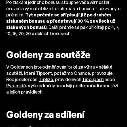
Po získání jednoho bonusu stoupne vaše věrnostní
úroveň a vy máte blíže k druhé části bonusu – takzvaným
prémiím.
Tyto prémie se připisují již po druhém
získaném bonusu a představují 30 % ze všech už
získaných bonusů
. Další prémie se pak přičítají po 4, 7,
10, 15, 20, 30 a dalších bonusech.
Goldeny za soutěže
V Goldenech jste odměňování také za výhru v nějaké
soutěži, které Tipsort, potažmo Chance, provozuje.
Řeč je celoroční
Tiplize
, pravidelných
Tipcupech
nebo
Pyramidě
. Výše odměny se odvíjí podle pořadí v soutěži
a jejich pravidlech.
Goldeny za sdílení