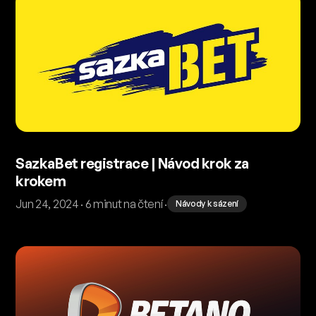
SazkaBet registrace | Návod krok za
krokem
Jun 24, 2024 · 6 minut na čtení ·
Návody k sázení