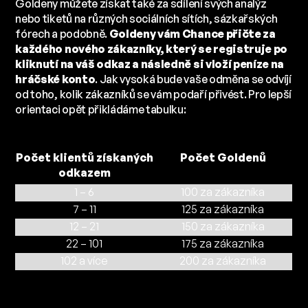
Goldeny můžete získat také za sdílení svých analýz
nebo tiketů na různých sociálních sítích, sázkařských
fórech a podobně.
Goldeny vám Chance přičte za
každého nového zákazníky, který se registruje po
kliknutí na váš odkaz a následně si vloží peníze na
hráčské konto
. Jak vysoká bude vaše odměna se odvíjí
od toho, kolik zákazníků se vám podaří přivést. Pro lepší
orientaci opět přikládáme tabulku:
Počet klientů získaných
Počet Goldenů
odkazem
1 – 6
100 za zákazníka
7 – 11
125 za zákazníka
12 – 21
150 za zákazníka
22 – 101
175 za zákazníka
102 a více
200 za zákazníka