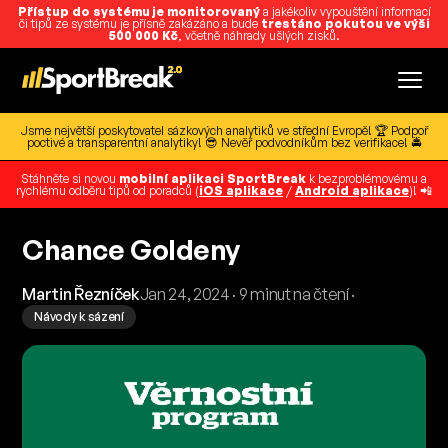
Přístup do systému je monitorovaný
a jakékoliv vypouštění informací
či tipů ze systému je přísně zakázáno a bude
trestáno pokutou ve výši
500 000 Kč
, včetně náhrady ušlých zisků.
Jsme největší poskytovatel sázkových analytiků ve střední Evropě! 🏆 Podpoř
poctivé a transparentní analytiky! 😎 Nevěř podvodníkům bez verifikace! 🚔
Stáhněte si novou
mobilní aplikaci SportBreak
k bezproblémovému a
rychlému odběru tipů od poradců (
iOS aplikace
/
Android aplikace
)! 📲
Chance Goldeny
Martin Řezníček
Jan 24, 2024 · 9 minut na čtení ·
Návody k sázení