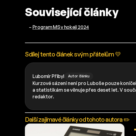
Související články
–
Program MS v hokeji 2024
Sdílej tento článek svým přátelům 💛
Lubomír Přibyl
Autor článku
Kurzové sázení není pro Luboše pouze koníček
a statistikám se věnuje přes deset let. V sou
redaktor.
Další zajímavé články od tohoto autora ✏️