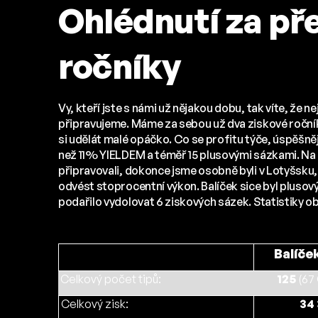
Ohlédnutí za př
ročníky
Vy, kteří jste s námi už nějakou dobu, tak víte, že ne
připravujeme. Máme za sebou už dva ziskové ročníky
si udělát malé opáčko. Co se profitu týče, úspěšnějš
než 11% YIELDEM a téměř 15 plusovými sázkami. Na 
připravovali, dokonce jsme osobně byli v Lotyšsku,
odvést stoprocentní výkon. Balíček sice byl plusový
podařilo vydolovat 6 ziskových sázek. Statistiky ob
Balíče
Celkový počet tipů:
125
(67
Celkový zisk:
34 