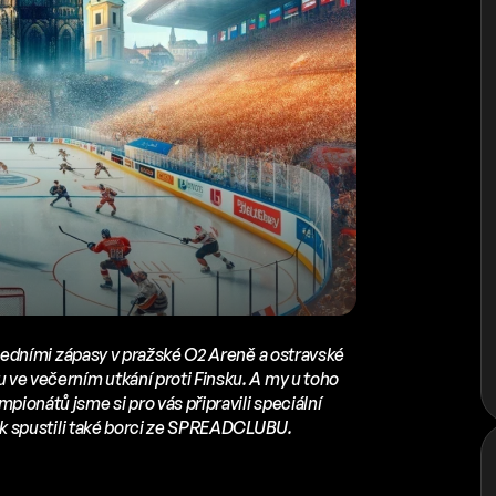
oledními zápasy v pražské O2 Areně a ostravské
 ve večerním utkání proti Finsku. A my u toho
ionátů jsme si pro vás připravili speciální
ček spustili také borci ze SPREADCLUBU.