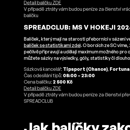
Detail balíčku ZDE
V případě ztráty vám budou peníze za členství vr
balíčku
SPREADCLUB: MS V HOKEJI 202
Balíček, který mají na starosti přeborníci v sázení
balíček se statistikami zde
). O borcích ze SC víme,
pečlivě připravují a udělají maximum možného pro
můžete sázky na výsledky, góly, statistiky či dlouho
Sázková kancelář:
Tipsport (Chance)
,
Fortuna
Čas odesílání tipů:
08:00 – 23:00
Cena balíčku:
2 500 Kč
Detail balíčku ZDE
V případě ztráty vám budou peníze za členství pře
SPREADCLUB
Jak balíčky zak