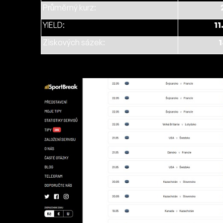
Průměrný kurz:
YIELD:
11
Ziskových sázek:
1