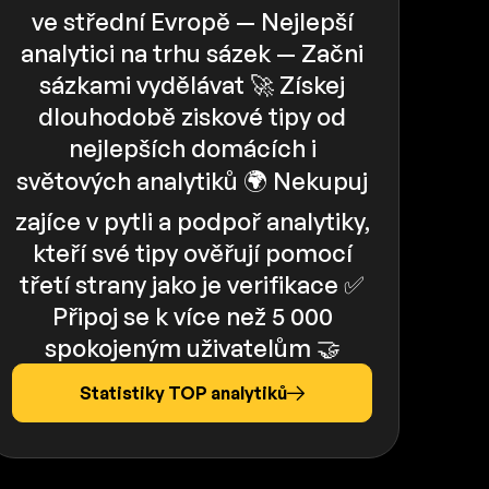
ve střední Evropě — Nejlepší
analytici na trhu sázek — Začni
sázkami vydělávat 🚀 Získej
dlouhodobě ziskové tipy od
nejlepších domácích i
světových analytiků 🌍 Nekupuj
zajíce v pytli a podpoř analytiky,
kteří své tipy ověřují pomocí
třetí strany jako je verifikace ✅️️
Připoj se k více než 5 000
spokojeným uživatelům 🤝
Statistiky TOP analytiků