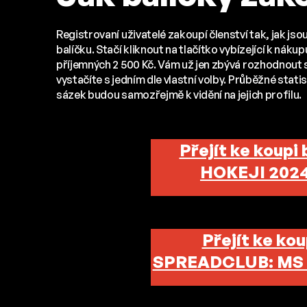
Registrovaní uživatelé zakoupí členství tak, jak jso
balíčku. Stačí kliknout na tlačítko vybízející k náku
příjemných 2 500 Kč. Vám už jen zbývá rozhodnout se
vystačíte s jedním dle vlastní volby. Průběžné sta
sázek budou samozřejmě k vidění na jejich profilu.
Přejít ke koupi
HOKEJI 2024
Přejít ke kou
SPREADCLUB: MS 