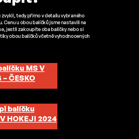
u zvyklí, tedy přímo v detailu vybraného
pu. Cenu u obou balíčků jsme nastavili na
, jestli zakoupíte oba balíčky nebo si
tistiky obou balíčků včetně vyhodnocených
 balíčku MS V
 – ČESKO
pi balíčku
V HOKEJI 2024