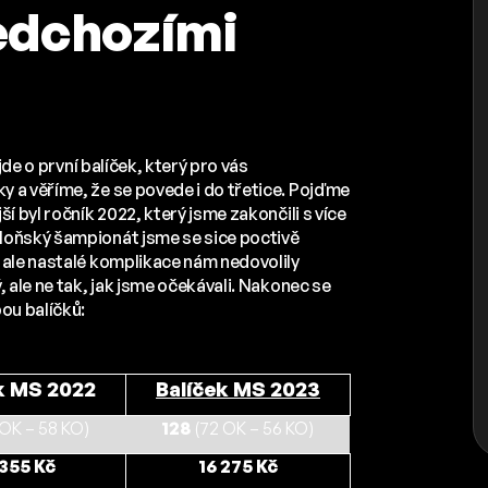
edchozími
jde o první balíček, který pro vás
 a věříme, že se povede i do třetice. Pojďme
í byl ročník 2022, který jsme zakončili s více
loňský šampionát jsme se sice poctivě
 ale nastalé komplikace nám nedovolily
, ale ne tak, jak jsme očekávali. Nakonec se
ou balíčků:
k MS 2022
Balíček MS 2023
 OK – 58 KO)
128
(72 OK – 56 KO)
355 Kč
16 275 Kč