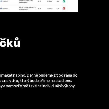
íčků
 makat naplno. Denně budeme žít od rána do
 analytika, který bude přímo na stadionu.
y a samozřejmě také na individuální výkony.