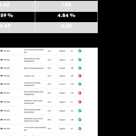
2.42
1.93
.59 %
4.84 %
4.49
6.20