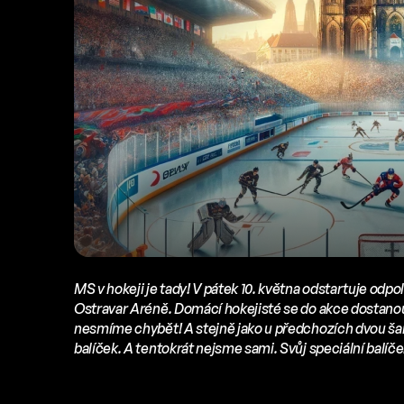
MS v hokeji je tady! V pátek 10. května odstartuje odp
Ostravar Aréně. Domácí hokejisté se do akce dostanou
nesmíme chybět! A stejně jako u předchozích dvou šamp
balíček. A tentokrát nejsme sami. Svůj speciální balí