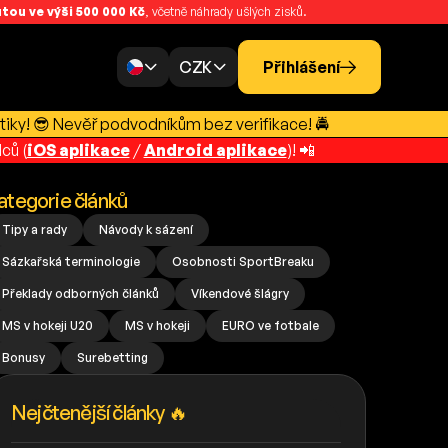
ou ve výši 500 000 Kč
, včetně náhrady ušlých zisků.
CZK
Přihlášení
tiky! 😎 Nevěř podvodníkům bez verifikace! 🚔
ců (
iOS aplikace
/
Android aplikace
)! 📲
ategorie článků
Tipy a rady
Návody k sázení
Sázkařská terminologie
Osobnosti SportBreaku
Překlady odborných článků
Víkendové šlágry
MS v hokeji U20
MS v hokeji
EURO ve fotbale
Bonusy
Surebetting
Nejčtenější články 🔥