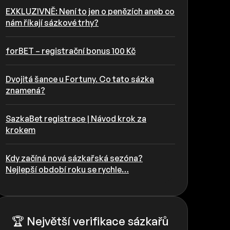
EXKLUZIVNĚ: Není to jen o penězích aneb co
nám říkají sázkové trhy?
forBET – registrační bonus 100 Kč
Dvojitá šance u Fortuny. Co tato sázka
znamená?
SazkaBet registrace | Návod krok za
krokem
Kdy začíná nová sázkařská sezóna?
Nejlepší období roku se rychle…
🏆 Největší verifikace sázkařů