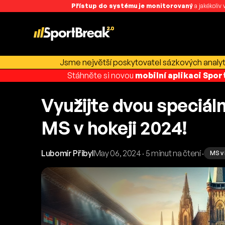
Přístup do systému je monitorovaný
a jakékoliv
Jsme největší poskytovatel sázkových analyti
Stáhněte si novou
mobilní aplikaci Spo
Využijte dvou speciáln
MS v hokeji 2024!
Lubomír Přibyl
May 06, 2024 · 5 minut na čtení ·
MS v 