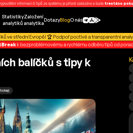
 vypouštění informací či tipů ze systému je přísně zakázáno a bude
trestáno pokut
Statistiky
Založení
Dotazy
Blog
O nás
analytiků
analytika
ků ve střední Evropě! 🏆 Podpoř poctivé a transparentní analy
rtBreak
k bezproblémovému a rychlému odběru tipů od porad
ích balíčků s tipy k
K
hokeji