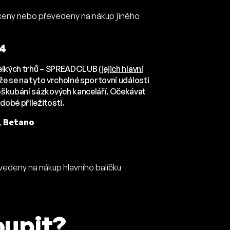
áceny nebo převedeny na nákup jiného
4
 velkých trhů – SPREADCLUB (
jejich hlavní
 že se na tyto vrcholné sportovní události
 oškubání sázkových kanceláří. Očekávat
dobé příležitosti.
,
Betano
vedeny na nákup hlavního balíčku
oupit?