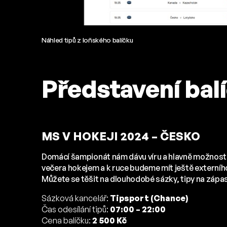
Náhled tipů z loňského balíčku
Představení bal
MS V HOKEJI 2024 – ČESKO
Domácí šampionát nám dávu víru a hlavně možnosti
večera hokejem a k ruce budeme mít ještě externího
Můžete se těšit na dlouhodobé sázky, tipy na zápas
Sázková kancelář:
Tipsport (Chance)
Čas odesílání tipů:
07:00 – 22:00
Cena balíčku:
2 500 Kč