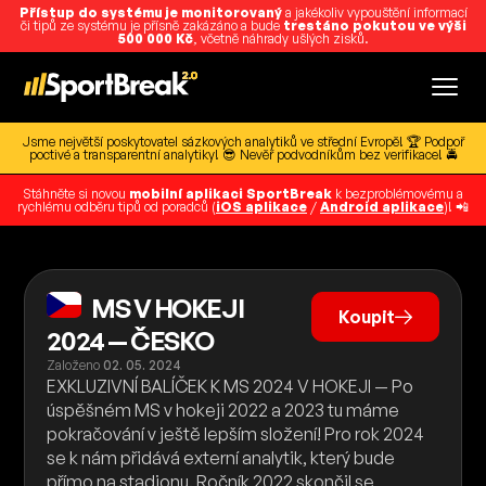
Přístup do systému je monitorovaný
a jakékoliv vypouštění informací
či tipů ze systému je přísně zakázáno a bude
trestáno pokutou ve výši
500 000 Kč
, včetně náhrady ušlých zisků.
Jsme největší poskytovatel sázkových analytiků ve střední Evropě! 🏆 Podpoř
poctivé a transparentní analytiky! 😎 Nevěř podvodníkům bez verifikace! 🚔
Stáhněte si novou
mobilní aplikaci SportBreak
k bezproblémovému a
rychlému odběru tipů od poradců (
iOS aplikace
/
Android aplikace
)! 📲
MS V HOKEJI
Koupit
2024 — ČESKO
Založeno
02. 05. 2024
EXKLUZIVNÍ BALÍČEK K MS 2024 V HOKEJI — Po
úspěšném MS v hokeji 2022 a 2023 tu máme
pokračování v ještě lepším složení! Pro rok 2024
se k nám přidává externí analytik, který bude
přímo na stadionu. Ročník 2022 skončil se