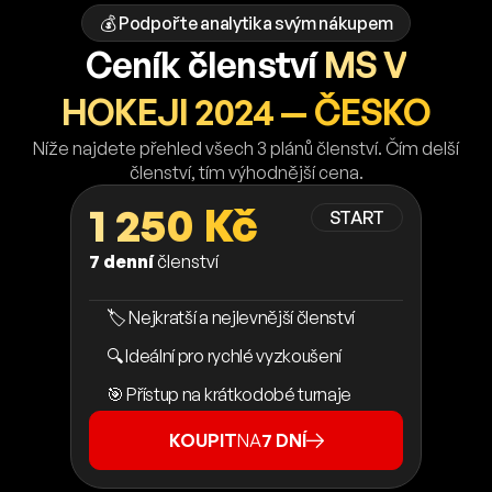
💰 Podpořte analytika svým nákupem
Ceník členství
MS V
HOKEJI 2024 — ČESKO
Níže najdete přehled všech 3 plánů členství. Čím delší
členství, tím výhodnější cena.
1 250 Kč
START
7 denní
členství
🏷️ Nejkratší a nejlevnější členství
🔍 Ideální pro rychlé vyzkoušení
🎯 Přístup na krátkodobé turnaje
KOUPIT
NA
7 DNÍ