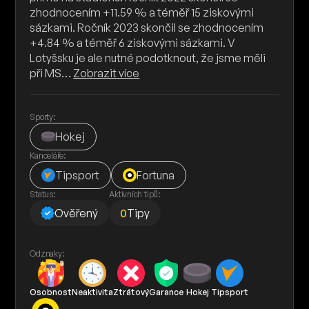
zhodnocením +11.59 % a téměř 15 ziskovými
sázkami. Ročník 2023 skončil se zhodnocením
+4.84 % a téměř 6 ziskovými sázkami. V
Lotyšsku je ale nutné podotknout, že jsme měli
při MS…
Zobrazit více
Sporty:
Hokej
Kanceláře:
Tipsport
Fortuna
Status:
Aktivních tipů:
Ověřený
0
Tipy
Odznaky:
Osobnost
Neaktivita
Ztrátový
Garance
Hokej
Tipsport