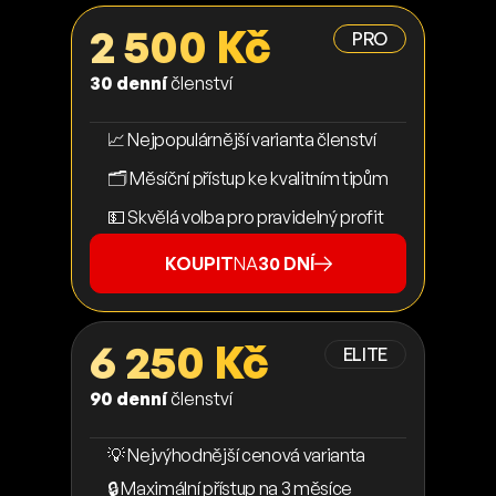
2 500 Kč
PRO
30 denní
členství
📈 Nejpopulárnější varianta členství
🗂️ Měsíční přístup ke kvalitním tipům
💵 Skvělá volba pro pravidelný profit
KOUPIT
NA
30 DNÍ
6 250 Kč
ELITE
90 denní
členství
💡 Nejvýhodnější cenová varianta
🔒 Maximální přístup na 3 měsíce