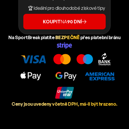
🏆 Ideální pro dlouhodobé ziskové tipy
KOUPIT
NA
90 DNÍ
Na SportBreak platíte
BEZPEČNĚ
přes platební bránu
Ceny jsou uvedeny včetně DPH, má-li být hrazeno.