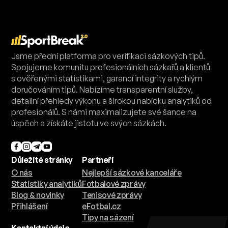
Jsme přední platforma pro verifikaci sázkových tipů.
Spojujeme komunitu profesionálních sázkařů a klientů
s ověřenými statistikami, garancí integrity a rychlým
doručováním tipů. Nabízíme transparentní služby,
detailní přehledy výkonu a širokou nabídku analytiků od
profesionálů. S námi maximalizujete své šance na
úspěch a získáte jistotu ve svých sázkách.
Důležité stránky
Partneři
O nás
Nejlepší sázkové kanceláře
Statistiky analytiků
Fotbalové zprávy
Blog & novinky
Tenisové zprávy
Přihlášení
eFotbal.cz
Tipy na sázení