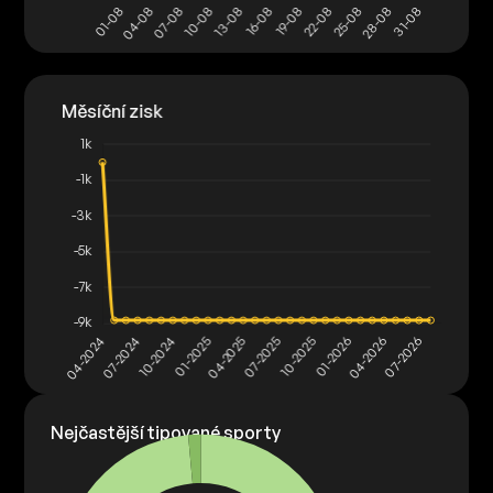
Nejčastější tipované sporty