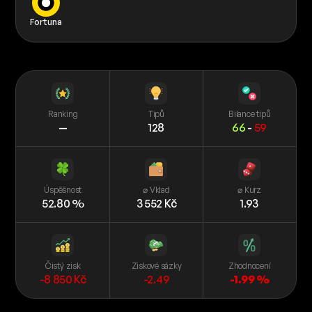
Fortuna
Ranking
Tipů
Bilance tipů
—
128
66
-
59
Úspěšnost
⌀ Vklad
⌀ Kurz
52.80 %
3 552 Kč
1.93
Čistý zisk
Ziskové sázky
Zhodnocení
-8 850 Kč
-2.49
-1.99 %