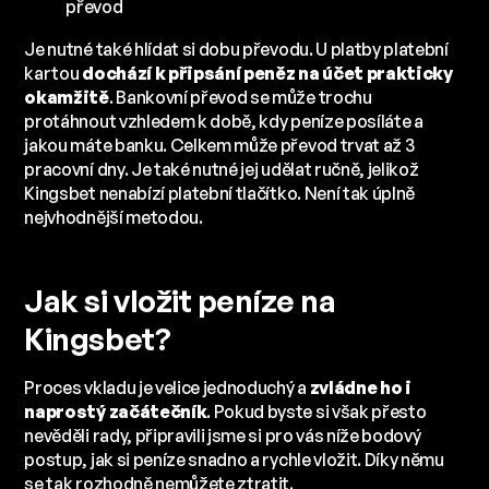
převod
Je nutné také hlídat si dobu převodu. U platby platební
kartou
dochází k připsání peněz na účet prakticky
okamžitě
. Bankovní převod se může trochu
protáhnout vzhledem k době, kdy peníze posíláte a
jakou máte banku. Celkem může převod trvat až 3
pracovní dny. Je také nutné jej udělat ručně, jelikož
Kingsbet nenabízí platební tlačítko. Není tak úplně
nejvhodnější metodou.
Jak si vložit peníze na
Kingsbet?
Proces vkladu je velice jednoduchý a
zvládne ho i
naprostý začátečník
. Pokud byste si však přesto
nevěděli rady, připravili jsme si pro vás níže bodový
postup, jak si peníze snadno a rychle vložit. Díky němu
se tak rozhodně nemůžete ztratit.