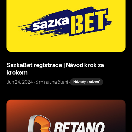
SazkaBet registrace | Návod krok za
krokem
Jun 24, 2024 · 6 minut na čtení ·
Návody k sázení