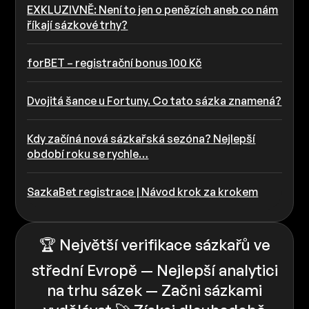
EXKLUZIVNĚ: Není to jen o penězích aneb co nám
říkají sázkové trhy?
forBET – registrační bonus 100 Kč
Dvojitá šance u Fortuny. Co tato sázka znamená?
Kdy začíná nová sázkařská sezóna? Nejlepší
období roku se rychle…
SazkaBet registrace | Návod krok za krokem
🏆 Největší verifikace sázkařů ve
střední Evropě — Nejlepší analytici
na trhu sázek — Začni sázkami