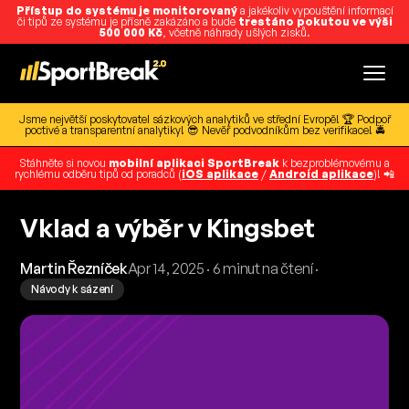
Přístup do systému je monitorovaný
a jakékoliv vypouštění informací
či tipů ze systému je přísně zakázáno a bude
trestáno pokutou ve výši
500 000 Kč
, včetně náhrady ušlých zisků.
Jsme největší poskytovatel sázkových analytiků ve střední Evropě! 🏆 Podpoř
poctivé a transparentní analytiky! 😎 Nevěř podvodníkům bez verifikace! 🚔
Stáhněte si novou
mobilní aplikaci SportBreak
k bezproblémovému a
rychlému odběru tipů od poradců (
iOS aplikace
/
Android aplikace
)! 📲
Vklad a výběr v Kingsbet
Martin Řezníček
Apr 14, 2025 · 6 minut na čtení ·
Návody k sázení