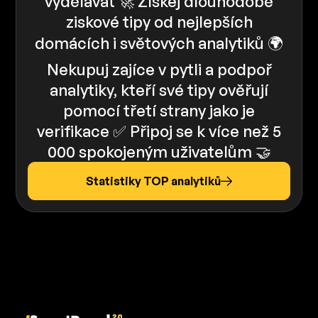
vydělávat 🚀 Získej dlouhodobě
ziskové tipy od nejlepších
domácích i světových analytiků 🌍
Nekupuj zajíce v pytli a podpoř
analytiky, kteří své tipy ověřují
pomocí třetí strany jako je
verifikace ✅️️ Připoj se k více než 5
000 spokojeným uživatelům 🤝
Statistiky TOP analytiků