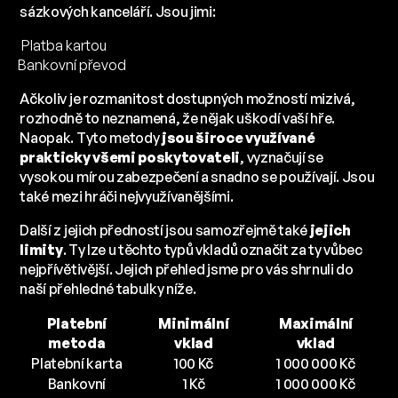
sázkových kanceláří. Jsou jimi:
Platba kartou
Bankovní převod
Ačkoliv je rozmanitost dostupných možností mizivá,
rozhodně to neznamená, že nějak uškodí vaší hře.
Naopak. Tyto metody
jsou široce využívané
prakticky všemi poskytovateli
, vyznačují se
vysokou mírou zabezpečení a snadno se používají. Jsou
také mezi hráči nejvyužívanějšími.
Další z jejich předností jsou samozřejmě také
jejich
limity
. Ty lze u těchto typů vkladů označit za ty vůbec
nejpřívětivější. Jejich přehled jsme pro vás shrnuli do
naší přehledné tabulky níže.
Platební
Minimální
Maximální
metoda
vklad
vklad
Platební karta
100 Kč
1 000 000 Kč
Bankovní
1 Kč
1 000 000 Kč