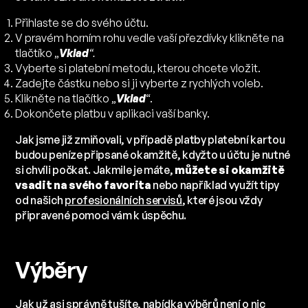
Přihlaste se do svého účtu.
V pravém horním rohu vedle vaší přezdívky klikněte na
tlačtíko „
Vklad
“.
Vyberte si platební metodu, kterou chcete vložit.
Zadejte částku nebo si ji vyberte z rychlých voleb.
Klikněte na tlačítko „
Vklad
“.
Dokončete platbu v aplikaci vaší banky.
Jak jsme již zmiňovali, v případě platby platební kartou
budou peníze připsané okamžitě, kdyžto u účtu je nutné
si chvíli počkat. Jakmile je máte,
můžete si okamžitě
vsadit na svého favorita
nebo například využít tipy
od našich
profesionálních servisů
, které jsou vždy
připravené pomoci vám k úspěchu.
Výběry
Jak už asi správně tušíte, nabídka výběrů není o nic