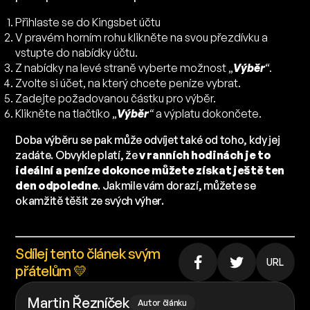
Přihlaste se do Kingsbet účtu
V pravém horním rohu klikněte na svou přezdívku a
vstupte do nabídky účtu.
Z nabídky na levé straně vyberte možnost „
Výběr
“.
Zvolte si účet, na který chcete peníze vybrat.
Zadejte požadovanou částku pro výběr.
Klikněte na tlačtíko „
Výběr
“
a výplatu dokončete.
Doba výběru se pak může odvíjet také od toho, kdy jej
zadáte. Obvykle platí, že
v ranních hodinách je to
ideální a peníze dokonce můžete získat ještě ten
den odpoledne
. Jakmile vám dorazí, můžete se
okamžitě těšit ze svých výher.
Sdílej tento článek svým
URL
přátelům 💛
Martin Řezníček
Autor článku