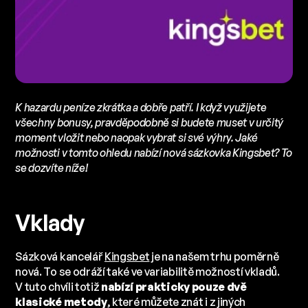
K hazardu peníze zkrátka a dobře patří. I když využijete
všechny bonusy, pravděpodobně si budete muset v určitý
moment vložit nebo naopak vybrat si své výhry. Jaké
možnosti v tomto ohledu nabízí nová sázkovka Kingsbet? To
se dozvíte níže!
Vklady
Sázková kancelář
Kingsbet
je na našem trhu poměrně
nová. To se odráží také ve variabilitě možností vkladů.
V tuto chvíli totiž
nabízí prakticky pouze dvě
klasické metody
, které můžete znát i z jiných