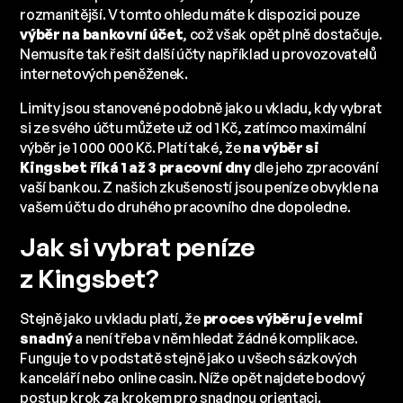
rozmanitější. V tomto ohledu máte k dispozici pouze
výběr na bankovní účet
, což však opět plně dostačuje.
Nemusíte tak řešit další účty například u provozovatelů
internetových peněženek.
Limity jsou stanovené podobně jako u vkladu, kdy vybrat
si ze svého účtu můžete už od 1 Kč, zatímco maximální
výběr je 1 000 000 Kč. Platí také, že
na výběr si
Kingsbet říká 1 až 3 pracovní dny
dle jeho zpracování
vaší bankou. Z našich zkušeností jsou peníze obvykle na
vašem účtu do druhého pracovního dne dopoledne.
Jak si vybrat peníze
z Kingsbet?
Stejně jako u vkladu platí, že
proces výběru je velmi
snadný
a není třeba v něm hledat žádné komplikace.
Funguje to v podstatě stejně jako u všech sázkových
kanceláří nebo online casin. Níže opět najdete bodový
postup krok za krokem pro snadnou orientaci.