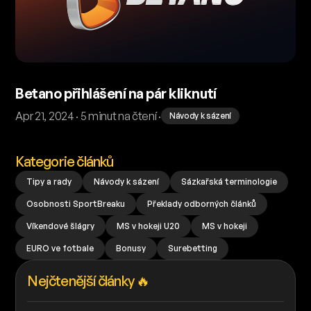
Betano přihlášení na pár kliknutí
Apr 21, 2024 · 5 minut na čtení ·
Návody k sázení
Kategorie článků
Tipy a rady
Návody k sázení
Sázkařská terminologie
Osobnosti SportBreaku
Překlady odborných článků
Víkendové šlágry
MS v hokeji U20
MS v hokeji
EURO ve fotbale
Bonusy
Surebetting
Nejčtenější články 🔥