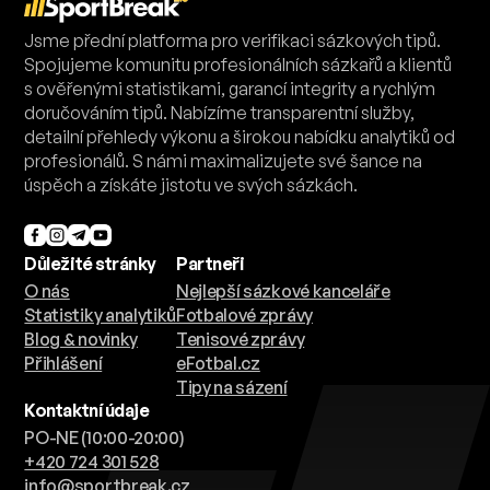
Jsme přední platforma pro verifikaci sázkových tipů.
Spojujeme komunitu profesionálních sázkařů a klientů
s ověřenými statistikami, garancí integrity a rychlým
doručováním tipů. Nabízíme transparentní služby,
detailní přehledy výkonu a širokou nabídku analytiků od
profesionálů. S námi maximalizujete své šance na
úspěch a získáte jistotu ve svých sázkách.
Důležité stránky
Partneři
O nás
Nejlepší sázkové kanceláře
Statistiky analytiků
Fotbalové zprávy
Blog & novinky
Tenisové zprávy
Přihlášení
eFotbal.cz
Tipy na sázení
Kontaktní údaje
PO-NE (10:00-20:00)
+420 724 301 528
info@sportbreak.cz