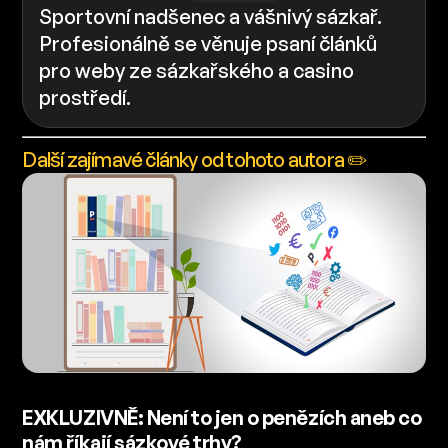
Sportovní nadšenec a vášnivý sázkař.
Profesionálně se věnuje psaní článků
pro weby ze sázkařského a casino
prostředí.
Další zajímavé články od tohoto autora ✏️
EXKLUZIVNĚ: Není to jen o penězích aneb co
nám říkají sázkové trhy?