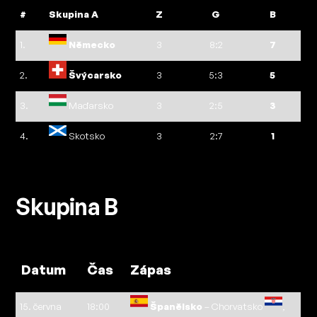
#
Skupina A
Z
G
B
1.
Německo
3
8:2
7
2.
Švýcarsko
3
5:3
5
3.
Maďarsko
3
2:5
3
4.
Skotsko
3
2:7
1
Skupina B
Datum
Čas
Zápas
15. června
18:00
Španělsko
– Chorvatsko
,