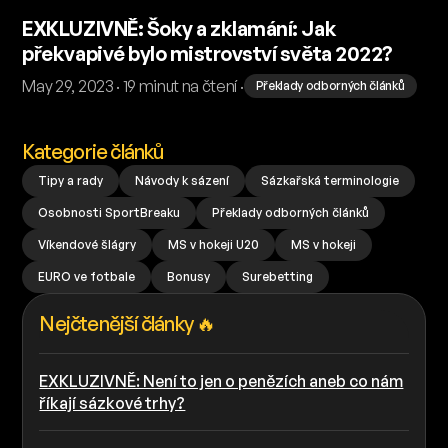
EXKLUZIVNĚ: Šoky a zklamání: Jak
překvapivé bylo mistrovství světa 2022?
May 29, 2023 · 19 minut na čtení ·
Překlady odborných článků
Kategorie článků
Tipy a rady
Návody k sázení
Sázkařská terminologie
Osobnosti SportBreaku
Překlady odborných článků
Víkendové šlágry
MS v hokeji U20
MS v hokeji
EURO ve fotbale
Bonusy
Surebetting
Nejčtenější články 🔥
EXKLUZIVNĚ: Není to jen o penězích aneb co nám
říkají sázkové trhy?