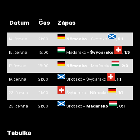
Datum
Čas
Zápas
14. června
21:00
Německo
– Skotsko
,
5:1
15. června
15:00
Maďarsko –
Švýcarsko
,
1:3
19. června
18:00
Německo
– Maďarsko
,
2:0
19. června
21:00
Skotsko – Švýcarsko
,
1:1
23. června
21:00
Švýcarsko – Německo
,
1:1
23. června
21:00
Skotsko –
Maďarsko
,
0:1
Tabulka