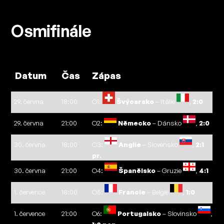
Osmifinále
Datum
Čas
Zápas
29. června
18:00
O1:
Švýcarsko
– Itálie
,
2:0
29. června
21:00
O2:
Německo
– Dánsko
,
2:0
30. června
18:00
O3:
Anglie
– Slovensko
,
2:1
pr.
30. června
21:00
O4:
Španělsko
– Gruzie
,
4:1
1. července
18:00
O5:
Francie
– Belgie
,
1:0
1. července
21:00
O6:
Portugalsko
– Slovinsko
,