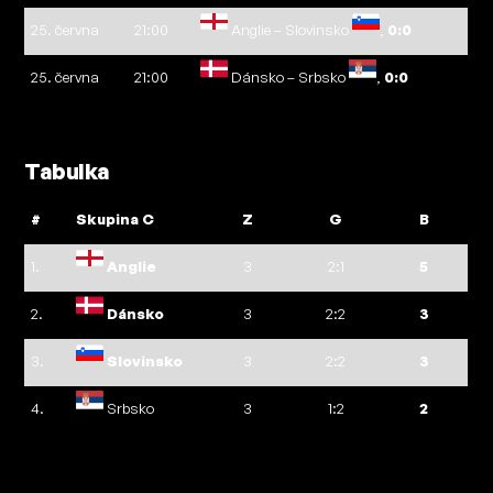
25. června
21:00
Anglie – Slovinsko
,
0:0
25. června
21:00
Dánsko – Srbsko
,
0:0
Tabulka
#
Skupina C
Z
G
B
1.
Anglie
3
2:1
5
2.
Dánsko
3
2:2
3
3.
Slovinsko
3
2:2
3
4.
Srbsko
3
1:2
2