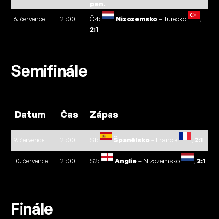
pen.
6. července
21:00
Č4:
Nizozemsko
– Turecko
,
2:1
Semifinále
Datum
Čas
Zápas
9. července
21:00
S1:
Španělsko
– Francie
,
2:1
10. července
21:00
S2:
Anglie
– Nizozemsko
,
2:1
Finále