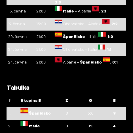
3:0
15. června
21:00
Itálie
– Albánie
,
2:1
19. června
15:00
Chorvatsko – Albánie
,
2:2
20. června
21:00
Španělsko
– Itálie
,
1:0
24. června
21:00
Chorvatsko – Itálie
,
1:1
24. června
21:00
Albánie –
Španělsko
,
0:1
Tabulka
#
Skupina B
Z
G
B
1.
Španělsko
3
5:0
9
2.
Itálie
3
3:3
4