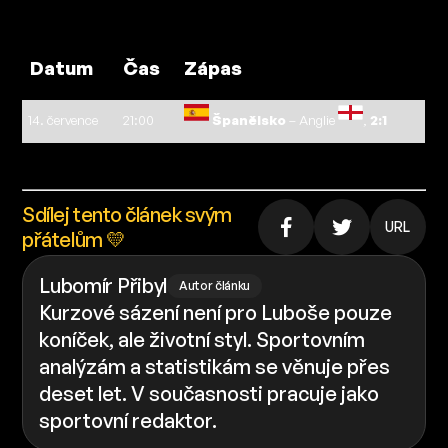
Datum
Čas
Zápas
14. července
21:00
Španělsko
– Anglie
,
2:1
Sdílej tento článek svým
URL
přátelům 💛
Lubomír Přibyl
Autor článku
Kurzové sázení není pro Luboše pouze
koníček, ale životní styl. Sportovním
analýzám a statistikám se věnuje přes
deset let. V současnosti pracuje jako
sportovní redaktor.