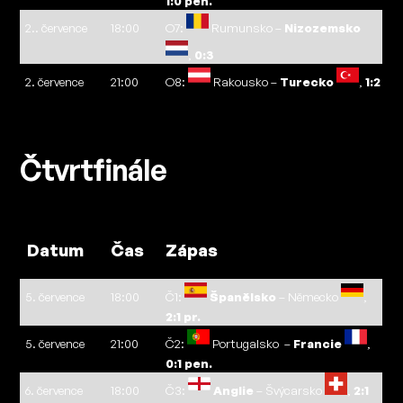
1:0 pen.
2.. července
18:00
O7:
Rumunsko –
Nizozemsko
,
0:3
2. července
21:00
O8:
Rakousko –
Turecko
,
1:2
Čtvrtfinále
Datum
Čas
Zápas
5. července
18:00
Č1:
Španělsko
– Německo
,
2:1 pr.
5. července
21:00
Č2:
Portugalsko –
Francie
,
0:1 pen.
6. července
18:00
Č3:
Anglie
– Švýcarsko
,
2:1