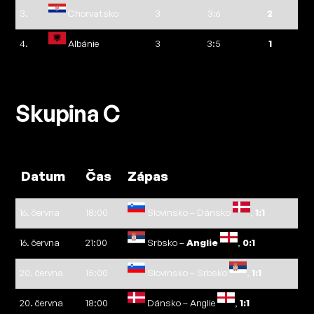
3.
Chorvatsko
3
3:6
2
4.
Albánie
3
3:5
1
Skupina C
Datum
Čas
Zápas
16. června
18:00
Slovinsko – Dánsko
,
1:1
16. června
21:00
Srbsko –
Anglie
,
0:1
20. června
15:00
Slovinsko – Srbsko
,
1:1
20. června
18:00
Dánsko – Anglie
,
1:1