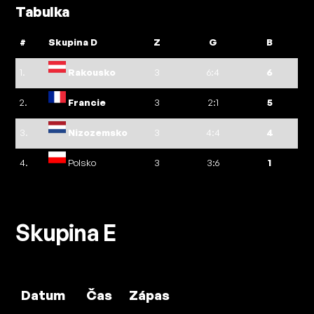
Tabulka
#
Skupina D
Z
G
B
1.
Rakousko
3
6:4
6
2.
Francie
3
2:1
5
3.
Nizozemsko
3
4:4
4
4.
Polsko
3
3:6
1
Skupina E
Datum
Čas
Zápas