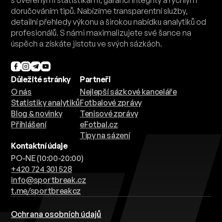
s ověřenými statistikami, garancí integrity a rychlým
doručováním tipů. Nabízíme transparentní služby,
detailní přehledy výkonu a širokou nabídku analytiků od
profesionálů. S námi maximalizujete své šance na
úspěch a získáte jistotu ve svých sázkách.
Důležité stránky
Partneři
O nás
Nejlepší sázkové kanceláře
Statistiky analytiků
Fotbalové zprávy
Blog & novinky
Tenisové zprávy
Přihlášení
eFotbal.cz
Tipy na sázení
Kontaktní údaje
PO-NE (10:00-20:00)
+420 724 301 528
info@sportbreak.cz
t.me/sportbreakcz
Ochrana osobních údajů