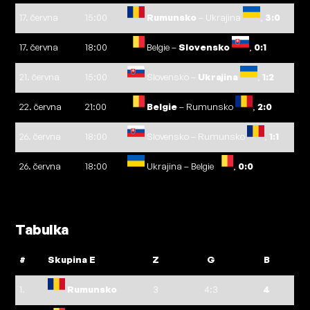
17. června
15:00
Rumunsko
– Ukrajina
,
3:0
17. června
18:00
Belgie –
Slovensko
,
0:1
21. června
15:00
Slovensko –
Ukrajina
,
1:2
22. června
21:00
Belgie
– Rumunsko
,
2:0
26. června
18:00
Slovensko – Rumunsko
,
1:1
26. června
18:00
Ukrajina – Belgie
,
0:0
Tabulka
#
Skupina E
Z
G
B
1.
Rumunsko
3
4:3
4