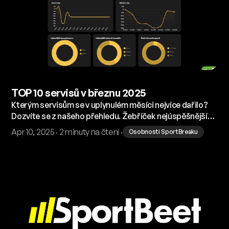
TOP 10 servisů v březnu 2025
Kterým servisům se v uplynulém měsíci nejvíce dařilo?
Dozvíte se z našeho přehledu. Žebříček nejúspěšnějších
servisů jsme seřadili podle ziskových sázek.
Apr 10, 2025 · 2 minuty na čtení ·
Osobnosti SportBreaku