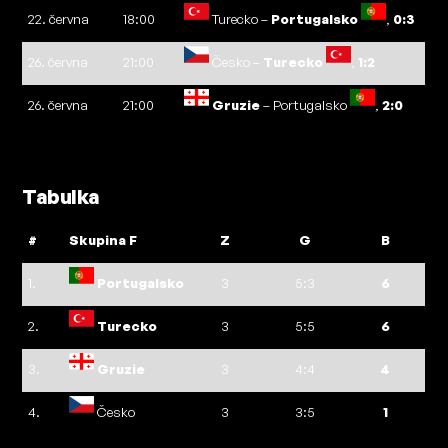
22. června
18:00
Turecko –
Portugalsko
,
0:3
26. června
21:00
Česko –
Turecko
,
1:2
26. června
21:00
Gruzie
– Portugalsko
,
2:0
Tabulka
#
Skupina F
Z
G
B
1.
Portugalsko
3
5:3
6
2.
Turecko
3
5:5
6
3.
Gruzie
3
4:4
4
4.
Česko
3
3:5
1