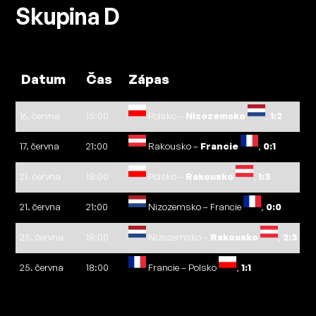
Skupina D
Datum
Čas
Zápas
16. června
15:00
Polsko –
Nizozemsko
,
1:2
17. června
21:00
Rakousko –
Francie
,
0:1
21. června
18:00
Polsko –
Rakousko
,
1:3
21. června
21:00
Nizozemsko – Francie
,
0:0
25. června
18:00
Nizozemsko –
Rakousko
,
2:3
25. června
18:00
Francie – Polsko
,
1:1