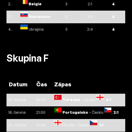
2.
Belgie
3
2:1
4
3.
Slovensko
3
3:3
4
4.
Ukrajina
3
2:4
4
Skupina F
Datum
Čas
Zápas
18. června
18:00
Turecko
– Gruzie
,
3:1
18. června
21:00
Portugalsko
– Česko
,
2:1
22. června
15:00
Gruzie – Česko
,
1:1