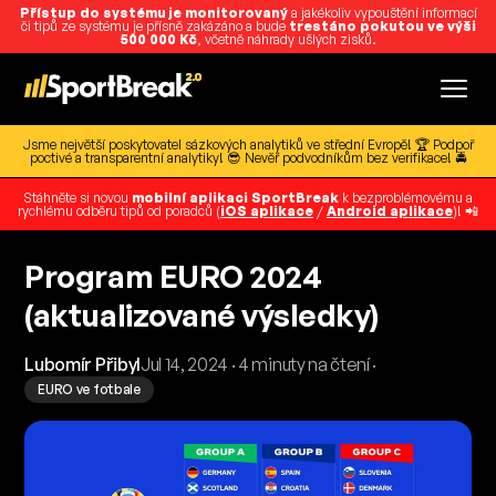
Přístup do systému je monitorovaný
a jakékoliv vypouštění informací
či tipů ze systému je přísně zakázáno a bude
trestáno pokutou ve výši
500 000 Kč
, včetně náhrady ušlých zisků.
Jsme největší poskytovatel sázkových analytiků ve střední Evropě! 🏆 Podpoř
poctivé a transparentní analytiky! 😎 Nevěř podvodníkům bez verifikace! 🚔
Stáhněte si novou
mobilní aplikaci SportBreak
k bezproblémovému a
rychlému odběru tipů od poradců (
iOS aplikace
/
Android aplikace
)! 📲
Program EURO 2024
(aktualizované výsledky)
Lubomír Přibyl
Jul 14, 2024 · 4 minuty na čtení ·
EURO ve fotbale