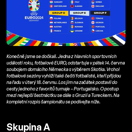
Konečně jsme se dočkali. Jedna z hlavních sportovních
událostí roku, fotbalové EURO, odstartuje v pátek 14. června
soubojem domácího Německa s výběrem Skotka. Vrchol
fotbalové sezóny vyhlíží také čeští fotbalisté, kteří přijdou
na řadu v úterý 18. červnu. Los jim na začátek postavil do
cesty jednoho z favoritů turnaje – Portugalsko. O postup
mezi nejlepší šestnáctku se dále s Gruzií a Tureckem. Na
kompletní rozpis šampionátu se podívejte níže.
Skupina A