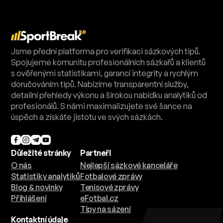
Jsme přední platforma pro verifikaci sázkových tipů.
Spojujeme komunitu profesionálních sázkařů a klientů
s ověřenými statistikami, garancí integrity a rychlým
doručováním tipů. Nabízíme transparentní služby,
detailní přehledy výkonu a širokou nabídku analytiků od
profesionálů. S námi maximalizujete své šance na
úspěch a získáte jistotu ve svých sázkách.
Důležité stránky
Partneři
O nás
Nejlepší sázkové kanceláře
Statistiky analytiků
Fotbalové zprávy
Blog & novinky
Tenisové zprávy
Přihlášení
eFotbal.cz
Tipy na sázení
Kontaktní údaje