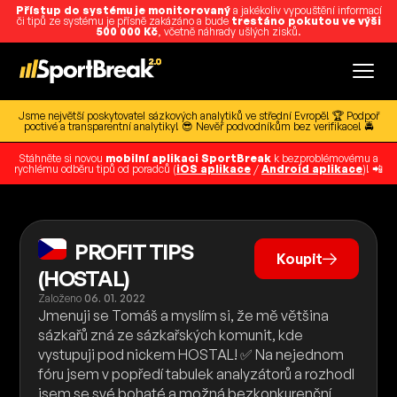
Přístup do systému je monitorovaný
a jakékoliv vypouštění informací
či tipů ze systému je přísně zakázáno a bude
trestáno pokutou ve výši
500 000 Kč
, včetně náhrady ušlých zisků.
Jsme největší poskytovatel sázkových analytiků ve střední Evropě! 🏆 Podpoř
poctivé a transparentní analytiky! 😎 Nevěř podvodníkům bez verifikace! 🚔
Stáhněte si novou
mobilní aplikaci SportBreak
k bezproblémovému a
rychlému odběru tipů od poradců (
iOS aplikace
/
Android aplikace
)! 📲
PROFIT TIPS
Koupit
(HOSTAL)
Založeno
06. 01. 2022
Jmenuji se Tomáš a myslím si, že mě většina
sázkařů zná ze sázkařských komunit, kde
vystupuji pod nickem HOSTAL! ✅ Na nejednom
fóru jsem v popředí tabulek analyzátorů a rozhodl
jsem se své bohaté a možná bezkonkurenční