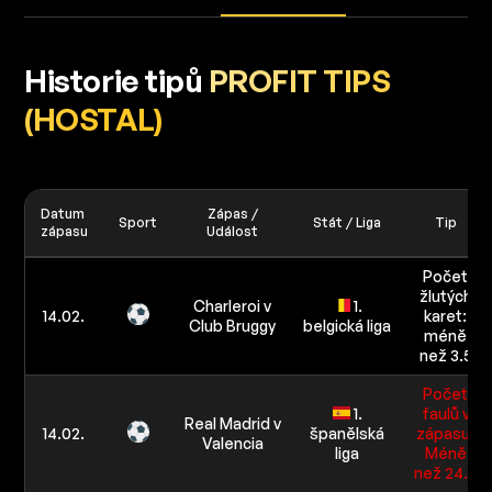
Historie tipů
PROFIT TIPS
(HOSTAL)
Datum
Zápas /
Sport
Stát / Liga
Tip
zápasu
Událost
Počet
žlutých
Charleroi v
1.
14.02.
karet:
Club Bruggy
belgická liga
méně
než 3.5
Počet
1.
faulů v
Real Madrid v
14.02.
španělská
zápasu:
Valencia
liga
Méně
než 24.5