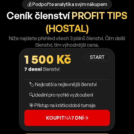
💰 Podpořte analytika svým nákupem
Ceník členství
PROFIT TIPS
(HOSTAL)
Níže najdete přehled všech 3 plánů členství. Čím delší
členství, tím výhodnější cena.
1 500 Kč
START
7 denní
členství
🏷️ Nejkratší a nejlevnější členství
🔍 Ideální pro rychlé vyzkoušení
🎯 Přístup na krátkodobé turnaje
KOUPIT
NA
7 DNÍ