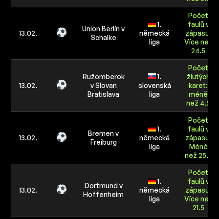
Počet
1.
faulů v
Union Berlín v
13.02.
německá
zápasu:
Schalke
liga
Více než
24.5
Počet
Ružomberok
1.
žlutých
13.02.
v Slovan
slovenská
karet:
Bratislava
liga
méně
než 4.5
Počet
1.
faulů v
Bremen v
13.02.
německá
zápasu:
Freiburg
liga
Méně
než 25.5
Počet
1.
faulů v
Dortmund v
13.02.
německá
zápasu:
Hoffenheim
liga
Více než
21.5