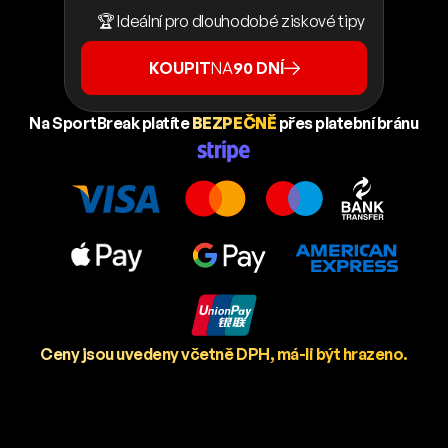
🏆 Ideální pro dlouhodobé ziskové tipy
KOUPIT
NA
90 DNÍ
Na SportBreak platíte
BEZPEČNĚ
přes platební bránu
Ceny jsou uvedeny včetně DPH, má-li být hrazeno.