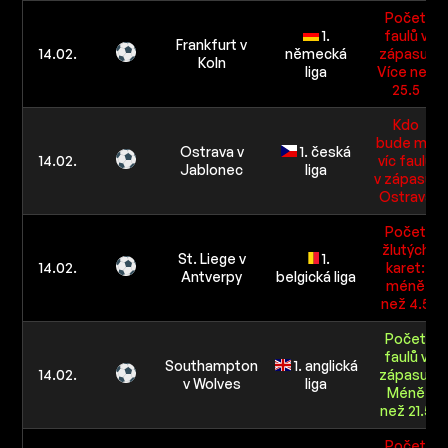
Počet
1.
faulů v
Frankfurt v
14.02.
německá
zápasu:
Koln
liga
Více než
25.5
Kdo
bude mít
Ostrava v
1. česká
14.02.
víc faulů
Jablonec
liga
v zápasu:
Ostrava
Počet
žlutých
St. Liege v
1.
14.02.
karet:
Antverpy
belgická liga
méně
než 4.5
Počet
faulů v
Southampton
1. anglická
14.02.
zápasu:
v Wolves
liga
Méně
než 21.5
Počet