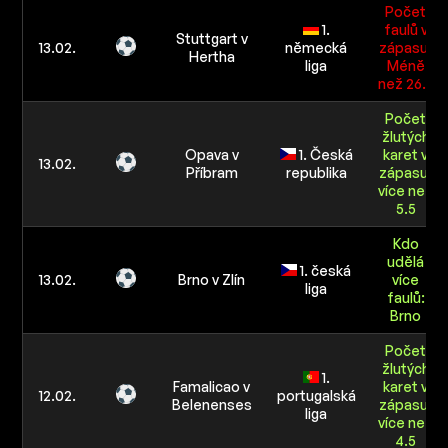
Počet
1.
faulů v
Stuttgart v
13.02.
německá
zápasu:
Hertha
liga
Méně
než 26.5
Počet
žlutých
Opava v
1. Česká
karet v
13.02.
Příbram
republika
zápasu:
více než
5.5
Kdo
udělá
1. česká
13.02.
Brno v Zlín
více
liga
faulů:
Brno
Počet
žlutých
1.
Famalicao v
karet v
12.02.
portugalská
Belenenses
zápasu:
liga
více než
4.5