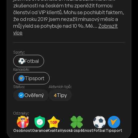
zkušenosti na českém trhu zpeněžit formou
členství od VIP klientů. Mohu se pochlubit faktem,
že od roku 2019 jsem nezažil mínusový měsíc a
můj yield se pohybuje nad 10 %. Mé…
Zobrazit
více
Sporty:
Fotbal
Kanceláře:
Tipsport
Status:
Aktivních tipů:
Ověřený
4
Tipy
Odznaky:
Osobnost
Garance
Kvalita
Vysoká úspěšnost
Fotbal
Tipsport