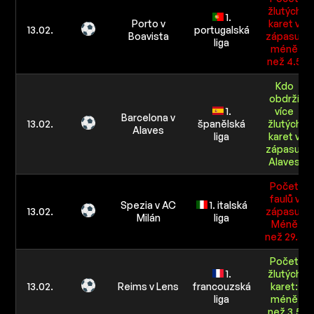
žlutých
1.
Porto v
karet v
13.02.
portugalská
Boavista
zápasu:
liga
méně
než 4.5
Kdo
obdrží
1.
více
Barcelona v
13.02.
španělská
žlutých
Alaves
liga
karet v
zápasu:
Alaves
Počet
faulů v
Spezia v AC
1. italská
13.02.
zápasu:
Milán
liga
Méně
než 29.5
Počet
1.
žlutých
13.02.
Reims v Lens
francouzská
karet:
liga
méně
než 3.5