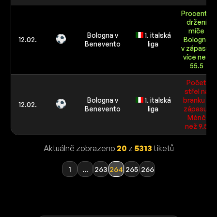
Procento
držení
míče
Bologna v
1. italská
12.02.
Bologna
Benevento
liga
v zápasu:
více než
55.5
Počet
střel na
Bologna v
1. italská
branku v
12.02.
Benevento
liga
zápasu:
Méně
než 9.5
Aktuálně zobrazeno
20
z
5313
tiketů
1
...
263
264
265
266