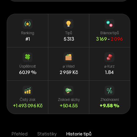
Ranking
Tipů
Bilance tipů
#1
5 313
3 169
-
2 096
Úspěšnost
⌀ Vklad
⌀ Kurz
60.19 %
2 959 Kč
1.84
Čistý zisk
Ziskové sázky
Zhodnocení
+1 493 096 Kč
+504.55
+9.58 %
Přehled
Statistiky
Historie tipů