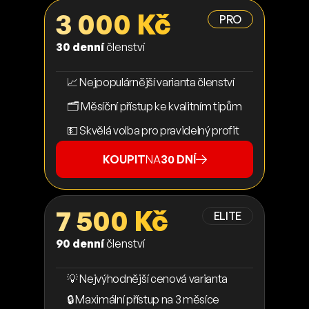
3 000 Kč
PRO
30 denní
členství
📈 Nejpopulárnější varianta členství
🗂️ Měsíční přístup ke kvalitním tipům
💵 Skvělá volba pro pravidelný profit
KOUPIT
NA
30 DNÍ
7 500 Kč
ELITE
90 denní
členství
💡 Nejvýhodnější cenová varianta
🔒 Maximální přístup na 3 měsíce