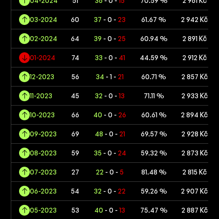
04-2024
51
36
- 0 -
15
70.59 %
2 961 Kč
03-2024
60
37
- 0 -
23
61.67 %
2 942 Kč
02-2024
64
39
- 0 -
25
60.94 %
2 891 Kč
01-2024
74
33
- 0 -
41
44.59 %
2 912 Kč
12-2023
56
34
- 1 -
21
60.71 %
2 857 Kč
11-2023
45
32
- 0 -
13
71.11 %
2 933 Kč
10-2023
66
40
- 0 -
26
60.61 %
2 894 Kč
09-2023
69
48
- 0 -
21
69.57 %
2 928 Kč
08-2023
59
35
- 0 -
24
59.32 %
2 873 Kč
07-2023
27
22
- 0 -
5
81.48 %
2 815 Kč
06-2023
54
32
- 0 -
22
59.26 %
2 907 Kč
05-2023
53
40
- 0 -
13
75.47 %
2 887 Kč