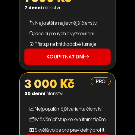
7 denní
členství
🏷️ Nejkratší a nejlevnější členství
🔍 Ideální pro rychlé vyzkoušení
🎯 Přístup na krátkodobé turnaje
KOUPIT
NA
7 DNÍ
3 000 Kč
PRO
30 denní
členství
📈 Nejpopulárnější varianta členství
🗂️ Měsíční přístup ke kvalitním tipům
💵 Skvělá volba pro pravidelný profit