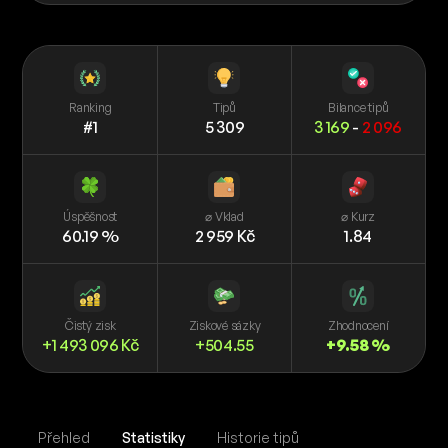
Ranking
Tipů
Bilance tipů
#1
5 309
3 169
-
2 096
Úspěšnost
⌀ Vklad
⌀ Kurz
60.19 %
2 959 Kč
1.84
Čistý zisk
Ziskové sázky
Zhodnocení
+1 493 096 Kč
+504.55
+9.58 %
Přehled
Statistiky
Historie tipů