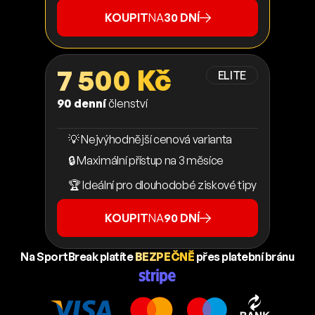
KOUPIT
NA
30 DNÍ
7 500 Kč
ELITE
90 denní
členství
💡 Nejvýhodnější cenová varianta
🔒 Maximální přístup na 3 měsíce
🏆 Ideální pro dlouhodobé ziskové tipy
KOUPIT
NA
90 DNÍ
Na SportBreak platíte
BEZPEČNĚ
přes platební bránu