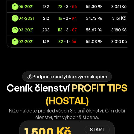
05-2021
132
73
- 3 -
56
55.30 %
3 061 Kč
04-2021
212
116
- 2 -
94
54.72 %
3 151 Kč
03-2021
203
113
- 3 -
87
55.67 %
3 180 Kč
02-2021
149
82
- 1 -
66
55.03 %
3 010 Kč
💰 Podpořte analytika svým nákupem
Ceník členství
PROFIT TIPS
(HOSTAL)
Níže najdete přehled všech 3 plánů členství. Čím delší
členství, tím výhodnější cena.
1 500 Kč
START