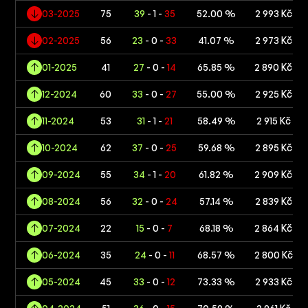
03-2025
75
39
- 1 -
35
52.00 %
2 993 Kč
02-2025
56
23
- 0 -
33
41.07 %
2 973 Kč
01-2025
41
27
- 0 -
14
65.85 %
2 890 Kč
12-2024
60
33
- 0 -
27
55.00 %
2 925 Kč
11-2024
53
31
- 1 -
21
58.49 %
2 915 Kč
10-2024
62
37
- 0 -
25
59.68 %
2 895 Kč
09-2024
55
34
- 1 -
20
61.82 %
2 909 Kč
08-2024
56
32
- 0 -
24
57.14 %
2 839 Kč
07-2024
22
15
- 0 -
7
68.18 %
2 864 Kč
06-2024
35
24
- 0 -
11
68.57 %
2 800 Kč
05-2024
45
33
- 0 -
12
73.33 %
2 933 Kč