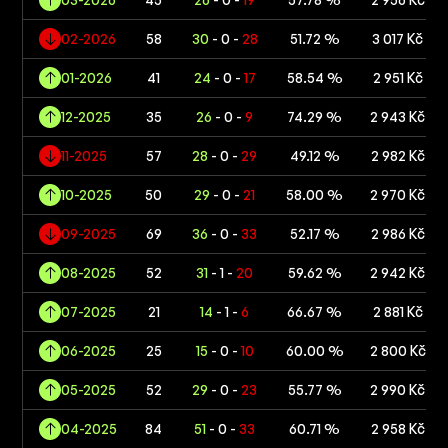
02-2026
58
30
- 0 -
28
51.72 %
3 017 Kč
01-2026
41
24
- 0 -
17
58.54 %
2 951 Kč
12-2025
35
26
- 0 -
9
74.29 %
2 943 Kč
11-2025
57
28
- 0 -
29
49.12 %
2 982 Kč
10-2025
50
29
- 0 -
21
58.00 %
2 970 Kč
09-2025
69
36
- 0 -
33
52.17 %
2 986 Kč
08-2025
52
31
- 1 -
20
59.62 %
2 942 Kč
07-2025
21
14
- 1 -
6
66.67 %
2 881 Kč
06-2025
25
15
- 0 -
10
60.00 %
2 800 Kč
05-2025
52
29
- 0 -
23
55.77 %
2 990 Kč
04-2025
84
51
- 0 -
33
60.71 %
2 958 Kč