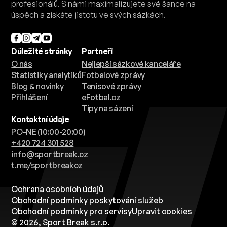
profesionálů. S námi maximalizujete své šance na
úspěch a získáte jistotu ve svých sázkách.
Důležité stránky
Partneři
O nás
Nejlepší sázkové kanceláře
Statistiky analytiků
Fotbalové zprávy
Blog & novinky
Tenisové zprávy
Přihlášení
eFotbal.cz
Tipy na sázení
Kontaktní údaje
PO-NE (10:00-20:00)
+420 724 301 528
info@sportbreak.cz
t.me/sportbreakcz
Ochrana osobních údajů
Obchodní podmínky poskytování služeb
Obchodní podmínky pro servisy
Upravit cookies
© 2026, Sport Break s.r.o.