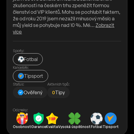
zkušenosti na českém trhu zpeněžit formou
členství od VIP klientů. Mohu se pochlubit faktem,
že od roku 2019 jsem nezažil mínusový měsíc a
můj yield se pohybuje nad 10 %. Mé…
Zobrazit
více
Sporty:
Fotbal
Kanceláře:
Tipsport
Status:
Aktivních tipů:
Ověřený
0
Tipy
Odznaky:
Osobnost
Garance
Kvalita
Vysoká úspěšnost
Fotbal
Tipsport