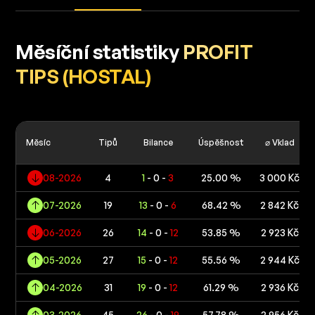
Měsíční statistiky
PROFIT
TIPS (HOSTAL)
Měsíc
Tipů
Bilance
Úspěšnost
⌀ Vklad
08-2026
4
1
- 0 -
3
25.00 %
3 000 Kč
07-2026
19
13
- 0 -
6
68.42 %
2 842 Kč
06-2026
26
14
- 0 -
12
53.85 %
2 923 Kč
05-2026
27
15
- 0 -
12
55.56 %
2 944 Kč
04-2026
31
19
- 0 -
12
61.29 %
2 936 Kč
03-2026
45
26
- 0 -
19
57.78 %
2 956 Kč