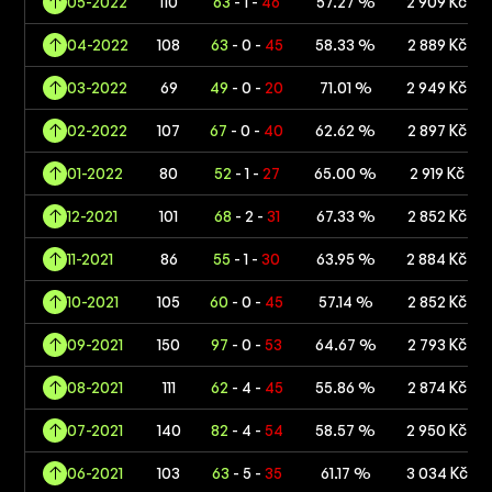
05-2022
110
63
- 1 -
46
57.27 %
2 909 Kč
04-2022
108
63
- 0 -
45
58.33 %
2 889 Kč
03-2022
69
49
- 0 -
20
71.01 %
2 949 Kč
02-2022
107
67
- 0 -
40
62.62 %
2 897 Kč
01-2022
80
52
- 1 -
27
65.00 %
2 919 Kč
12-2021
101
68
- 2 -
31
67.33 %
2 852 Kč
11-2021
86
55
- 1 -
30
63.95 %
2 884 Kč
10-2021
105
60
- 0 -
45
57.14 %
2 852 Kč
09-2021
150
97
- 0 -
53
64.67 %
2 793 Kč
08-2021
111
62
- 4 -
45
55.86 %
2 874 Kč
07-2021
140
82
- 4 -
54
58.57 %
2 950 Kč
06-2021
103
63
- 5 -
35
61.17 %
3 034 Kč