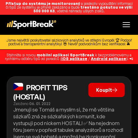
Přístup do systému je monitorovaný
a jakékoliv vypouštění informací
či tipů ze systému je přísně zakázáno a bude
trestáno pokutou ve výši
500 000 Kč
, včetně náhrady ušlých zisků.
Jsme největší poskytovatel sázkových analytiků ve střední Evropě! 🏆 Podpoř
poctivé a transparentní analytiky! 😎 Nevěř podvodníkům bez verifikace! 🚔
Stáhněte si novou
mobilní aplikaci SportBreak
k bezproblémovému a
rychlému odběru tipů od poradců (
iOS aplikace
/
Android aplikace
)! 📲
PROFIT TIPS
Koupit
(HOSTAL)
Založeno
06. 01. 2022
Jmenuji se Tomáš a myslím si, že mě většina
sázkařů zná ze sázkařských komunit, kde
vystupuji pod nickem HOSTAL! ✅ Na nejednom
fóru jsem v popředí tabulek analyzátorů a rozhodl
jsem se své bohaté a možná bezkonkurenční