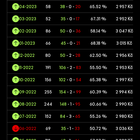
04-2023
58
38
- 0 -
20
65.52 %
2 957 Kč
03-2023
52
35
- 0 -
17
67.31 %
2 952 Kč
02-2023
86
50
- 0 -
36
58.14 %
3 047 Kč
01-2023
66
45
- 0 -
21
68.18 %
3 015 Kč
12-2022
80
50
- 2 -
28
62.50 %
2 956 Kč
11-2022
191
106
- 2 -
83
55.50 %
2 953 Kč
10-2022
156
102
- 0 -
54
65.38 %
2 997 Kč
09-2022
255
154
- 2 -
99
60.39 %
2 994 Kč
08-2022
244
148
- 1 -
95
60.66 %
2 990 Kč
07-2022
152
84
- 3 -
65
55.26 %
2 980 Kč
06-2022
69
35
- 1 -
33
50.72 %
3 036 Kč