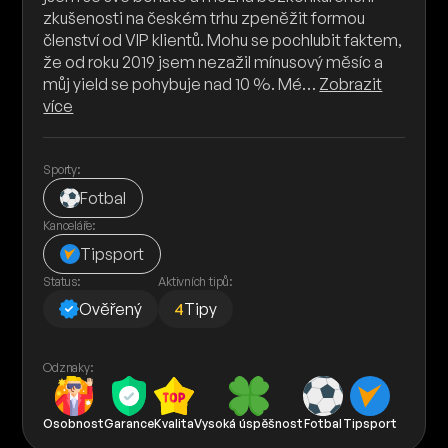
zkušenosti na českém trhu zpeněžit formou
členství od VIP klientů. Mohu se pochlubit faktem,
že od roku 2019 jsem nezažil mínusový měsíc a
můj yield se pohybuje nad 10 %. Mé…
Zobrazit
více
Sporty:
Fotbal
Kanceláře:
Tipsport
Status:
Aktivních tipů:
Ověřený
4
Tipy
Odznaky:
Osobnost
Garance
Kvalita
Vysoká úspěšnost
Fotbal
Tipsport