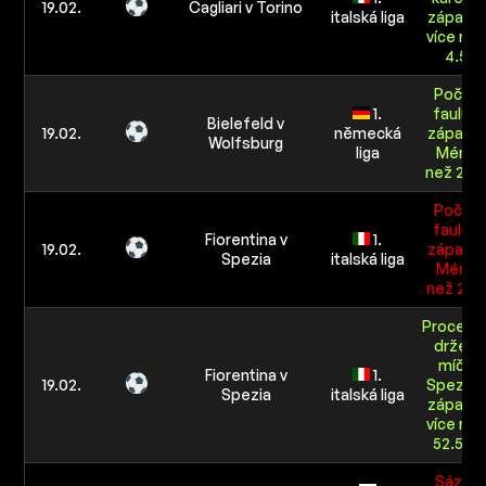
19.02.
Cagliari v Torino
italská liga
zápasu:
více ne
4.5
Počet
1.
faulů v
Bielefeld v
19.02.
německá
zápasu:
Wolfsburg
liga
Méně
než 24.
Počet
faulů v
Fiorentina v
1.
19.02.
zápasu:
Spezia
italská liga
Méně
než 29.
Procent
držení
míče
Fiorentina v
1.
19.02.
Spezia 
Spezia
italská liga
zápasu:
více ne
52.5%
Sázka