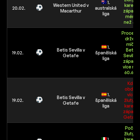
1.
Western United v
karet v
20.02.
australská
Macarthur
zápasu:
liga
méně
než 4.5
Procent
držení
míče
1.
Betis Sevilla v
Betis
19.02.
španělská
Getafe
Sevilla v
liga
zápasu:
více ne
60.6%
Kdo
obdrží
1.
více
Betis Sevilla v
19.02.
španělská
žlutých
Getafe
liga
karet v
zápasu:
Getafe
Počet
žlutých
1.
karet v