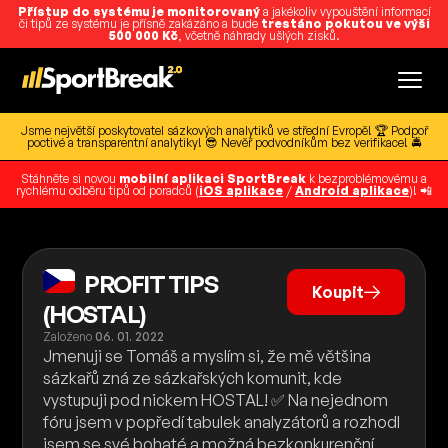
Přístup do systému je monitorovaný
a jakékoliv vypouštění informací
či tipů ze systému je přísně zakázáno a bude
trestáno pokutou ve výši
500 000 Kč
, včetně náhrady ušlých zisků.
Jsme největší poskytovatel sázkových analytiků ve střední Evropě! 🏆 Podpoř
poctivé a transparentní analytiky! 😎 Nevěř podvodníkům bez verifikace! 🚔
Stáhněte si novou
mobilní aplikaci SportBreak
k bezproblémovému a
rychlému odběru tipů od poradců (
iOS aplikace
/
Android aplikace
)! 📲
PROFIT TIPS
Koupit
(HOSTAL)
Založeno
06. 01. 2022
Jmenuji se Tomáš a myslím si, že mě většina
sázkařů zná ze sázkařských komunit, kde
vystupuji pod nickem HOSTAL! ✅ Na nejednom
fóru jsem v popředí tabulek analyzátorů a rozhodl
jsem se své bohaté a možná bezkonkurenční