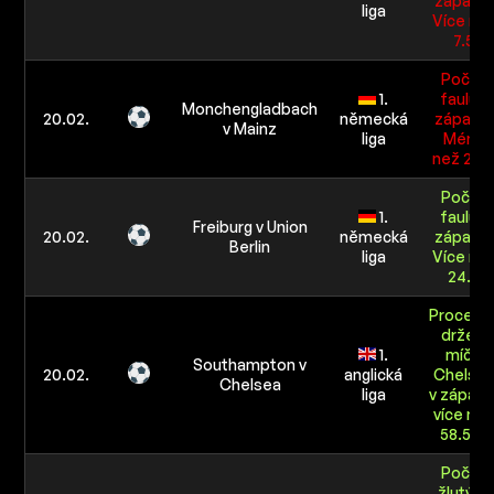
zápasu:
liga
Více ne
7.5
Počet
1.
faulů v
Monchengladbach
20.02.
německá
zápasu:
v Mainz
liga
Méně
než 24.
Počet
1.
faulů v
Freiburg v Union
20.02.
německá
zápasu:
Berlin
liga
Více ne
24.5
Procent
držení
1.
míče
Southampton v
20.02.
anglická
Chelse
Chelsea
liga
v zápasu
více ne
58.5%
Počet
žlutých