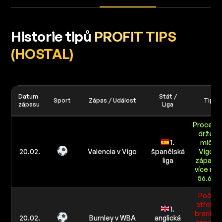
Historie tipů
PROFIT TIPS
(HOSTAL)
Datum
Stát /
Sport
Zápas / Událost
Tip
zápasu
Liga
Procent
držení
1.
míče
20.02.
Valencia v Vigo
španělská
Vigo v
liga
zápasu:
více ne
56.6%
Počet
střel na
1.
branku 
20.02.
Burnley v WBA
anglická