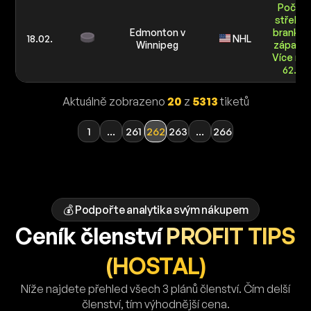
Počet
střel na
Edmonton v
branku 
18.02.
NHL
Winnipeg
zápasu:
Více ne
62.5
Aktuálně zobrazeno
20
z
5313
tiketů
1
...
261
262
263
...
266
💰 Podpořte analytika svým nákupem
Ceník členství
PROFIT TIPS
(HOSTAL)
Níže najdete přehled všech 3 plánů členství. Čím delší
členství, tím výhodnější cena.