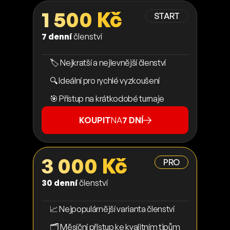
1 500 Kč
START
7 denní
členství
🏷️ Nejkratší a nejlevnější členství
🔍 Ideální pro rychlé vyzkoušení
🎯 Přístup na krátkodobé turnaje
KOUPIT
NA
7 DNÍ
3 000 Kč
PRO
30 denní
členství
📈 Nejpopulárnější varianta členství
🗂️ Měsíční přístup ke kvalitním tipům