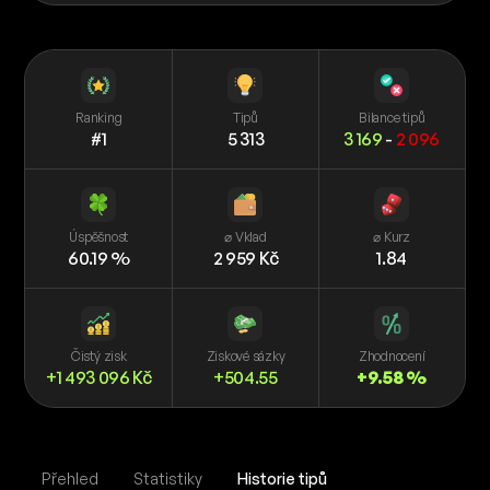
Ranking
Tipů
Bilance tipů
#1
5 313
3 169
-
2 096
Úspěšnost
⌀ Vklad
⌀ Kurz
60.19 %
2 959 Kč
1.84
Čistý zisk
Ziskové sázky
Zhodnocení
+1 493 096 Kč
+504.55
+9.58 %
Přehled
Statistiky
Historie tipů