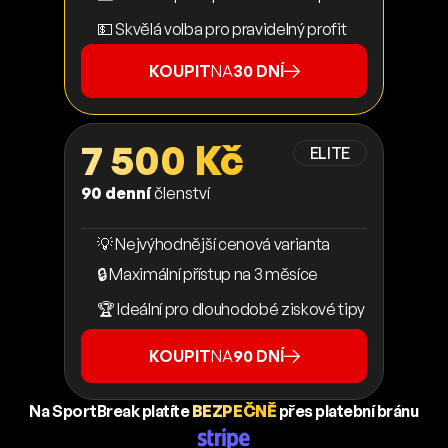
💵 Skvělá volba pro pravidelný profit
KOUPIT
NA
30 DNÍ
7 500 Kč
ELITE
90 denní
členství
💡 Nejvýhodnější cenová varianta
🔒 Maximální přístup na 3 měsíce
🏆 Ideální pro dlouhodobé ziskové tipy
KOUPIT
NA
90 DNÍ
Na SportBreak platíte
BEZPEČNĚ
přes platební bránu