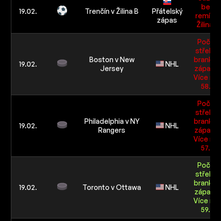
bez
19.02.
Trenčín v Žilina B
Přátelský
remízy:
zápas
Žilina B
Počet
střel na
Boston v New
branku 
19.02.
NHL
Jersey
zápasu:
Více ne
58.5
Počet
střel na
Philadelphia v NY
branku 
19.02.
NHL
Rangers
zápasu:
Více ne
57.5
Počet
střel na
branku 
19.02.
Toronto v Ottawa
NHL
zápasu:
Více ne
59.5