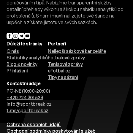
doručováním tipů. Nabízíme transparentní služby,
detailní přehledy výkonu a širokou nabídku analytiků od
profesionálů. S námi maximalizujete své šance na
úspěch a získáte jistotu ve svých sázkách.
Důležité stránky
Partneři
O nás
Nejlepší sázkové kanceláře
Statistiky analytiků
Fotbalové zprávy
Blog & novinky
Tenisové zprávy
Přihlášení
eFotbal.cz
Tipy na sázení
Kontaktní údaje
PO-NE (10:00-20:00)
+420 724 301 528
info@sportbreak.cz
t.me/sportbreakcz
Ochrana osobních údajů
Obchodní podmínky poskytování služeb