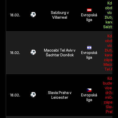
Kdo
obdrží
Salzburg v
více
18.02.
Evropská
Villarreal
žlutých
liga
karet:
Salzbur
Kdo
obdrží
více
Maccabi Tel Aviv v
žlutých
18.02.
Evropská
Šachtar Doněck
karet v
liga
zápasu:
Maccab
Tel Aviv
Kdo
bude mí
více %
Slavia Praha v
držení
18.02.
Evropská
Leicester
míče v
liga
zápasu:
Slavia
Praha