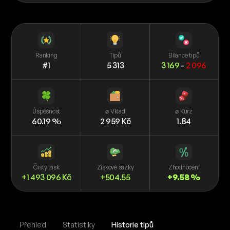
Ranking
Tipů
Bilance tipů
#1
5 313
3 169
-
2 096
Úspěšnost
⌀ Vklad
⌀ Kurz
60.19 %
2 959 Kč
1.84
Čistý zisk
Ziskové sázky
Zhodnocení
+1 493 096 Kč
+504.55
+9.58 %
Přehled
Statistiky
Historie tipů