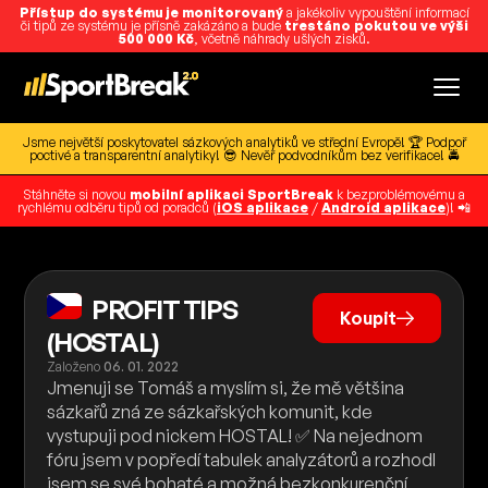
Přístup do systému je monitorovaný
a jakékoliv vypouštění informací
či tipů ze systému je přísně zakázáno a bude
trestáno pokutou ve výši
500 000 Kč
, včetně náhrady ušlých zisků.
Jsme největší poskytovatel sázkových analytiků ve střední Evropě! 🏆 Podpoř
poctivé a transparentní analytiky! 😎 Nevěř podvodníkům bez verifikace! 🚔
Stáhněte si novou
mobilní aplikaci SportBreak
k bezproblémovému a
rychlému odběru tipů od poradců (
iOS aplikace
/
Android aplikace
)! 📲
PROFIT TIPS
Koupit
(HOSTAL)
Založeno
06. 01. 2022
Jmenuji se Tomáš a myslím si, že mě většina
sázkařů zná ze sázkařských komunit, kde
vystupuji pod nickem HOSTAL! ✅ Na nejednom
fóru jsem v popředí tabulek analyzátorů a rozhodl
jsem se své bohaté a možná bezkonkurenční