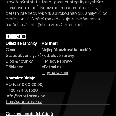
s ověřenými statistikami, garancí integrity a rychlým
doručováním tipů. Nabízíme transparentní služby,
detailní přehledy výkonu a širokou nabídku analytiků od
profesionálů. S námi maximalizujete své šance na
úspěch a získáte jistotu ve svých sázkách.
Důležité stránky
Partneři
O nás
Nejlepší sázkové kanceláře
Statistiky analytiků
Fotbalové zprávy
Blog & novinky
Tenisové zprávy
Přihlášení
eFotbal.cz
Tipy na sázení
Kontaktní údaje
PO-NE (10:00-20:00)
+420 724 301 528
info@sportbreak.cz
t.me/sportbreakcz
Ochrana osobních údajů