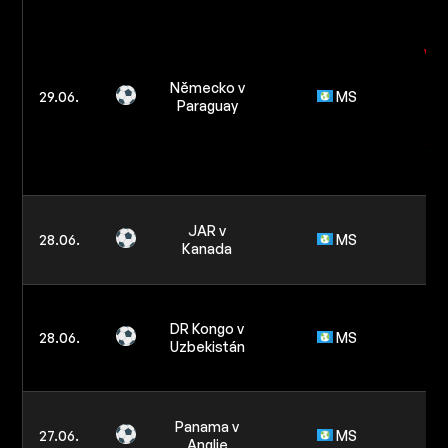
B
žlu
v z
Německo v
re
29.06.
MS
Paraguay
tý
3.5
N
JAR v
s
28.06.
MS
Kanada
Mé
Po
Uz
DR Kongo v
28.06.
MS
na
Uzbekistán
Mé
Po
Panama v
na
27.06.
MS
Anglie
zá