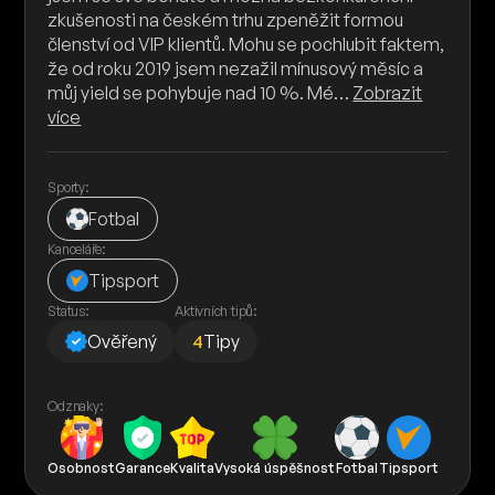
zkušenosti na českém trhu zpeněžit formou
členství od VIP klientů. Mohu se pochlubit faktem,
že od roku 2019 jsem nezažil mínusový měsíc a
můj yield se pohybuje nad 10 %. Mé…
Zobrazit
více
Sporty:
Fotbal
Kanceláře:
Tipsport
Status:
Aktivních tipů:
Ověřený
4
Tipy
Odznaky:
Osobnost
Garance
Kvalita
Vysoká úspěšnost
Fotbal
Tipsport