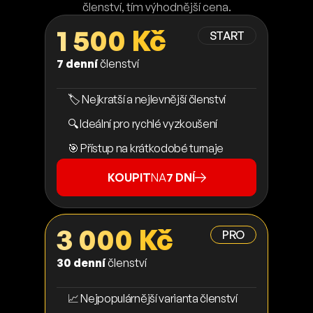
členství, tím výhodnější cena.
1 500 Kč
START
7 denní
členství
🏷️ Nejkratší a nejlevnější členství
🔍 Ideální pro rychlé vyzkoušení
🎯 Přístup na krátkodobé turnaje
KOUPIT
NA
7 DNÍ
3 000 Kč
PRO
30 denní
členství
📈 Nejpopulárnější varianta členství