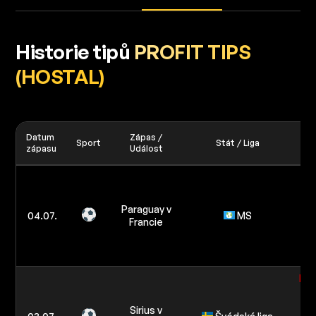
Historie tipů
PROFIT TIPS
(HOSTAL)
Datum
Zápas /
Sport
Stát / Liga
zápasu
Událost
Po
Pa
Paraguay v
04.07.
MS
Francie
pr
Mé
Poč
zá
Sirius v