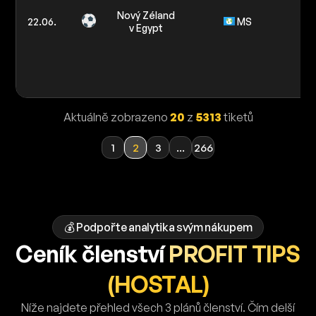
M
Nový Zéland
22.06.
MS
4
v Egypt
Z
Mé
Aktuálně zobrazeno
20
z
5313
tiketů
1
2
3
...
266
💰 Podpořte analytika svým nákupem
Ceník členství
PROFIT TIPS
(HOSTAL)
Níže najdete přehled všech 3 plánů členství. Čím delší