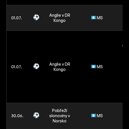
Anglie v DR
s
01.07.
MS
Kongo
zá
B
žlu
v z
re
tý
Anglie v DR
01.07.
MS
Kongo
3.5
An
Pobřeží
s
30.06.
slonoviny v
MS
zá
Norsko