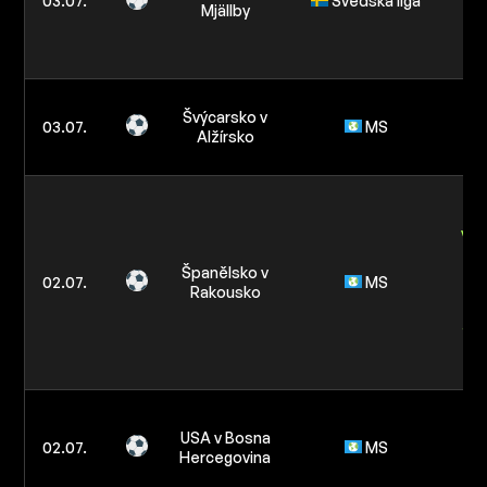
03.07.
Švédská liga
Mjällby
re
tý
Švýcarsko v
s
03.07.
MS
Alžírsko
zá
B
žlu
v z
Španělsko v
re
02.07.
MS
Rakousko
tý
2.5
Š
N
USA v Bosna
02.07.
MS
mi
Hercegovina
2.
Ví