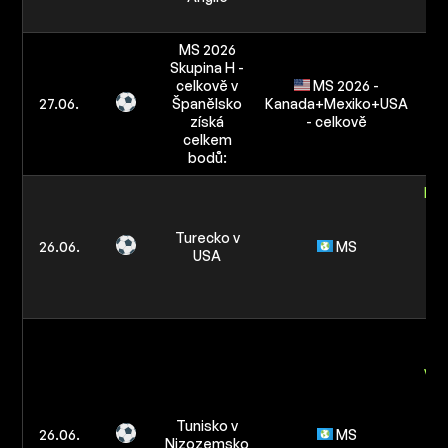
MS 2026
Skupina H -
celkově v
MS 2026 -
27.06.
Španělsko
Kanada+Mexiko+USA
Mé
získá
- celkově
celkem
bodů:
Poč
zá
Turecko v
26.06.
MS
USA
re
tý
B
žlu
v z
re
Tunisko v
tý
26.06.
MS
Nizozemsko