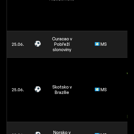
2
Ni
v
Ví
Curacao v
o
25.06.
Pobřeží
MS
slonoviny
Mé
B
žlu
v z
re
Skotsko v
25.06.
MS
tý
Brazílie
3
Mén
H
Norsko v