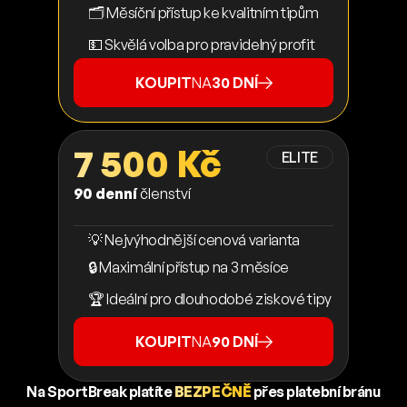
🗂️ Měsíční přístup ke kvalitním tipům
💵 Skvělá volba pro pravidelný profit
KOUPIT
NA
30 DNÍ
7 500 Kč
ELITE
90 denní
členství
💡 Nejvýhodnější cenová varianta
🔒 Maximální přístup na 3 měsíce
🏆 Ideální pro dlouhodobé ziskové tipy
KOUPIT
NA
90 DNÍ
Na SportBreak platíte
BEZPEČNĚ
přes platební bránu