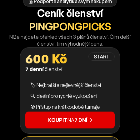
💰 Podpořte analytika svým nákupem
Ceník členství
PINGPONGPICKS
Níže najdete přehled všech 3 plánů členství. Čím delší
členství, tím výhodnější cena.
600 Kč
START
7 denní
členství
🏷️ Nejkratší a nejlevnější členství
🔍 Ideální pro rychlé vyzkoušení
🎯 Přístup na krátkodobé turnaje
KOUPIT
NA
7 DNÍ