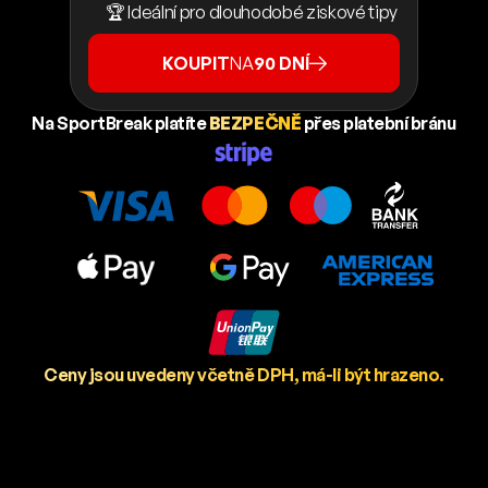
🏆 Ideální pro dlouhodobé ziskové tipy
KOUPIT
NA
90 DNÍ
Na SportBreak platíte
BEZPEČNĚ
přes platební bránu
Ceny jsou uvedeny včetně DPH, má-li být hrazeno.