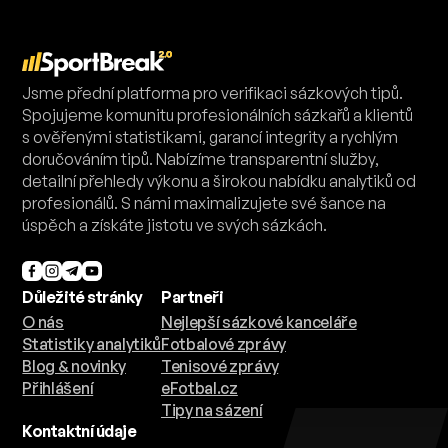
Jsme přední platforma pro verifikaci sázkových tipů.
Spojujeme komunitu profesionálních sázkařů a klientů
s ověřenými statistikami, garancí integrity a rychlým
doručováním tipů. Nabízíme transparentní služby,
detailní přehledy výkonu a širokou nabídku analytiků od
profesionálů. S námi maximalizujete své šance na
úspěch a získáte jistotu ve svých sázkách.
Důležité stránky
Partneři
O nás
Nejlepší sázkové kanceláře
Statistiky analytiků
Fotbalové zprávy
Blog & novinky
Tenisové zprávy
Přihlášení
eFotbal.cz
Tipy na sázení
Kontaktní údaje