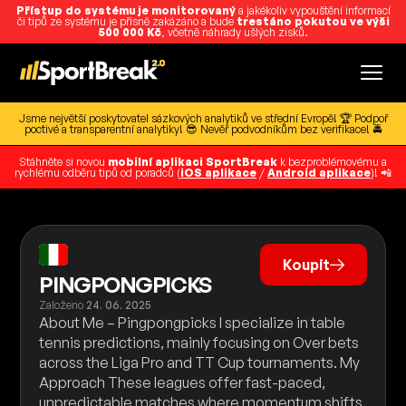
Přístup do systému je monitorovaný
a jakékoliv vypouštění informací
či tipů ze systému je přísně zakázáno a bude
trestáno pokutou ve výši
500 000 Kč
, včetně náhrady ušlých zisků.
Jsme největší poskytovatel sázkových analytiků ve střední Evropě! 🏆 Podpoř
poctivé a transparentní analytiky! 😎 Nevěř podvodníkům bez verifikace! 🚔
Stáhněte si novou
mobilní aplikaci SportBreak
k bezproblémovému a
rychlému odběru tipů od poradců (
iOS aplikace
/
Android aplikace
)! 📲
Koupit
PINGPONGPICKS
Založeno
24. 06. 2025
About Me – Pingpongpicks I specialize in table
tennis predictions, mainly focusing on Over bets
across the Liga Pro and TT Cup tournaments. My
Approach These leagues offer fast-paced,
unpredictable matches where momentum shifts