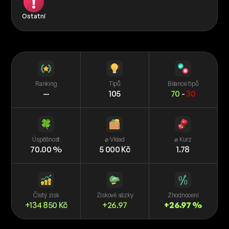
Ostatní
Ranking
Tipů
Bilance tipů
—
105
70
-
30
Úspěšnost
⌀ Vklad
⌀ Kurz
70.00 %
5 000 Kč
1.78
Čistý zisk
Ziskové sázky
Zhodnocení
+134 850 Kč
+26.97
+26.97 %