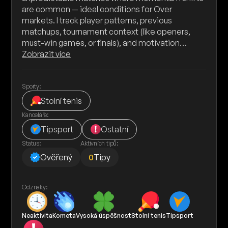
are common — ideal conditions for Over
markets. I track player patterns, previous
matchups, tournament context (like openers,
must-win games, or finals), and motivation…
Zobrazit více
Sporty:
Stolní tenis
Kanceláře:
Tipsport
Ostatní
Status:
Aktivních tipů:
Ověřený
0
Tipy
Odznaky:
Neaktivita
Kometa
Vysoká úspěšnost
Stolní tenis
Tipsport