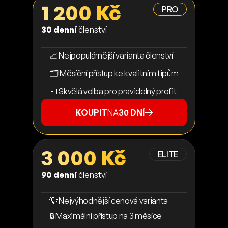
1 200 Kč
PRO
30 denní
členství
📈 Nejpopulárnější varianta členství
🗂️ Měsíční přístup ke kvalitním tipům
💵 Skvělá volba pro pravidelný profit
KOUPIT
NA
30 DNÍ
3 000 Kč
ELITE
90 denní
členství
💡 Nejvýhodnější cenová varianta
🔒 Maximální přístup na 3 měsíce