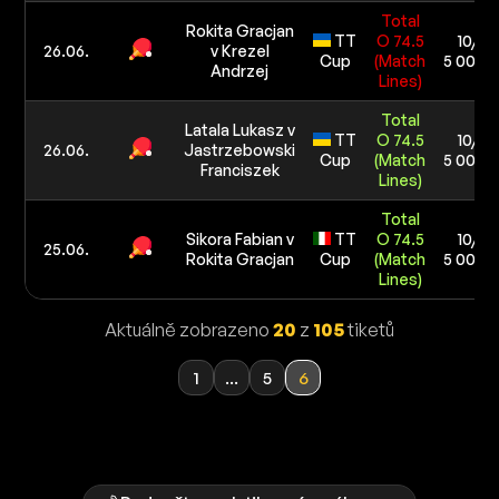
Total
Rokita Gracjan
TT
O 74.5
10/10
26.06.
v Krezel
Cup
(Match
5 000 
Andrzej
Lines)
Total
Latala Lukasz v
TT
O 74.5
10/10
26.06.
Jastrzebowski
Cup
(Match
5 000 
Franciszek
Lines)
Total
Sikora Fabian v
TT
O 74.5
10/10
25.06.
Rokita Gracjan
Cup
(Match
5 000 
Lines)
Aktuálně zobrazeno
20
z
105
tiketů
1
...
5
6