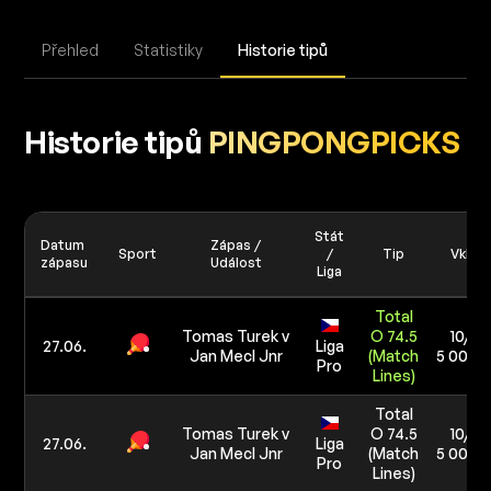
Přehled
Statistiky
Historie tipů
Historie tipů
PINGPONGPICKS
Stát
Datum
Zápas /
Sport
/
Tip
Vklad
zápasu
Událost
Liga
Total
Tomas Turek v
O 74.5
10/10
27.06.
Liga
Jan Mecl Jnr
(Match
5 000 
Pro
Lines)
Total
Tomas Turek v
O 74.5
10/10
27.06.
Liga
Jan Mecl Jnr
(Match
5 000 
Pro
Lines)