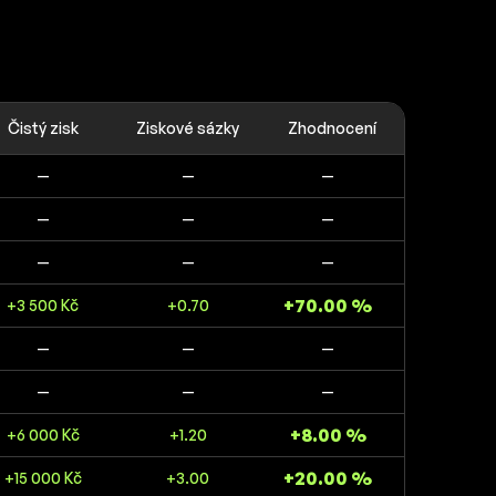
Čistý zisk
Ziskové sázky
Zhodnocení
—
—
—
—
—
—
—
—
—
+70.00 %
+3 500 Kč
+0.70
—
—
—
—
—
—
+8.00 %
+6 000 Kč
+1.20
+20.00 %
+15 000 Kč
+3.00