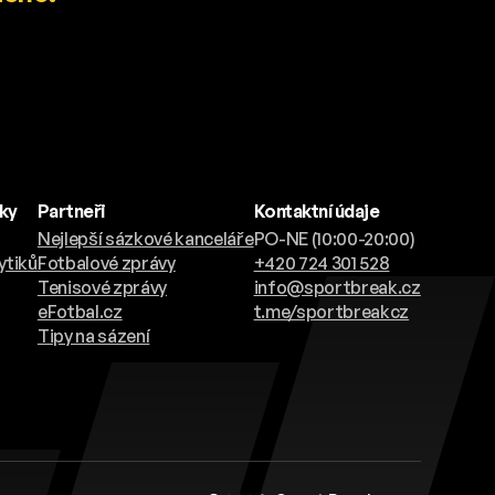
nky
Partneři
Kontaktní údaje
Nejlepší sázkové kanceláře
PO-NE (10:00-20:00)
ytiků
Fotbalové zprávy
+420 724 301 528
Tenisové zprávy
info@sportbreak.cz
eFotbal.cz
t.me/sportbreakcz
Tipy na sázení