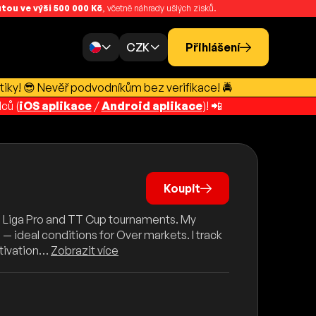
ou ve výši 500 000 Kč
, včetně náhrady ušlých zisků.
CZK
Přihlášení
tiky! 😎 Nevěř podvodníkům bez verifikace! 🚔
ců (
iOS aplikace
/
Android aplikace
)! 📲
Koupit
he Liga Pro and TT Cup tournaments. My
deal conditions for Over markets. I track
otivation…
Zobrazit více