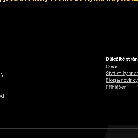
Důležité strá
O nás
.
Statistiky anal
tů
Blog & novinky
Přihlášení
od