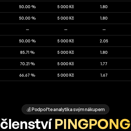
50.00 %
5 000 Kč
1.80
50.00 %
5 000 Kč
1.80
—
—
—
50.00 %
5 000 Kč
2.05
85.71 %
5 000 Kč
1.80
70.21 %
5 000 Kč
1.77
66.67 %
5 000 Kč
1.67
💰 Podpořte analytika svým nákupem
členství
PINGPONG