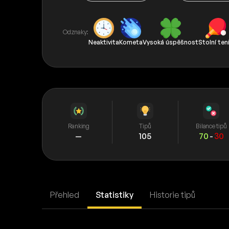
Odznaky:
Neaktivita
Kometa
Vysoká úspěšnost
Stolní ten
Ranking
Tipů
Bilance tipů
—
105
70
-
30
Přehled
Statistiky
Historie tipů