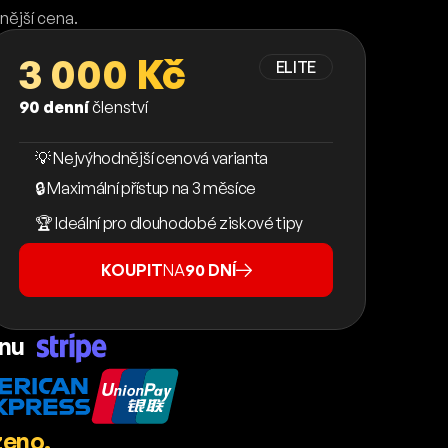
nější cena.
3 000 Kč
ELITE
90 denní
členství
💡 Nejvýhodnější cenová varianta
🔒 Maximální přístup na 3 měsíce
🏆 Ideální pro dlouhodobé ziskové tipy
KOUPIT
NA
90 DNÍ
ánu
zeno.