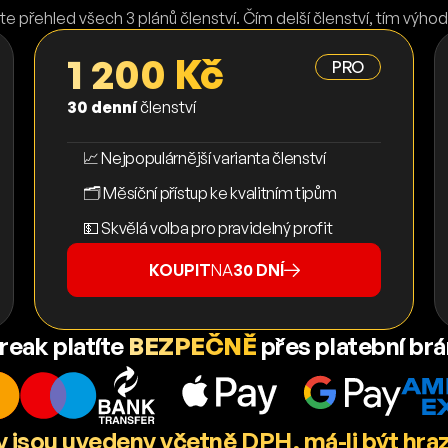
te přehled všech 3 plánů členství. Čím delší členství, tím výhod
1 200 Kč
PRO
30 denní
členství
📈 Nejpopulárnější varianta členství
🗂️ Měsíční přístup ke kvalitním tipům
💵 Skvělá volba pro pravidelný profit
KOUPIT
NA
30 DNÍ
reak platíte
BEZPEČNĚ
přes platební br
 jsou uvedeny včetně DPH, má-li být hra