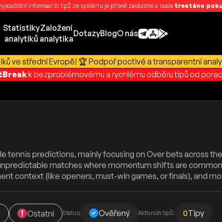
 vypouštění informací či tipů ze systému je přísně zakázáno a bude
trestáno pokut
Statistiky
Založení
Dotazy
Blog
O nás
analytiků
analytika
ků ve střední Evropě! 🏆 Podpoř poctivé a transparentní analy
rtBreak
k bezproblémovému a rychlému odběru tipů od porad
ble tennis predictions, mainly focusing on Over bets across t
unpredictable matches where momentum shifts are common — i
ent context (like openers, must-win games, or finals), and m
Ověřený
0
Tipy
t
Ostatní
Status:
Aktivních tipů: