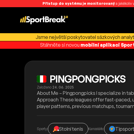
Přístup do systému je monitorovaný
a jakékoliv
Jsme největší poskytovatel sázkových analyti
Stáhněte si novou
mobilní aplikaci Spo
PINGPONGPICKS
Založeno
24. 06. 2025
About Me – Pingpongpicks I specialize in ta
Approach These leagues offer fast-paced, 
player patterns, previous matchups, tournam
Stolní tenis
Tipspor
Sporty:
Kanceláře: