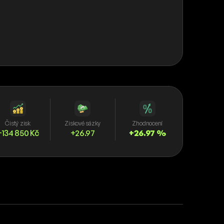
Čistý zisk
Ziskové sázky
Zhodnocení
+134 850 Kč
+26.97
+26.97 %