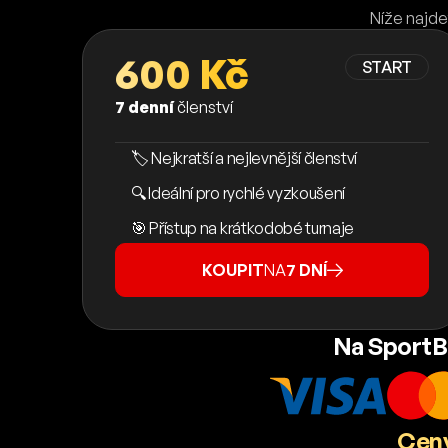
Níže najde
600 Kč
START
7 denní
členství
🏷️ Nejkratší a nejlevnější členství
🔍 Ideální pro rychlé vyzkoušení
🎯 Přístup na krátkodobé turnaje
KOUPIT
NA
7 DNÍ
Na SportB
Ceny