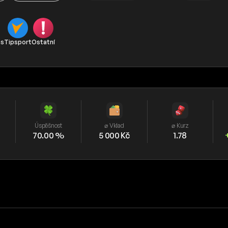
is
Tipsport
Ostatní
Úspěšnost
⌀ Vklad
⌀ Kurz
70.00 %
5 000 Kč
1.78