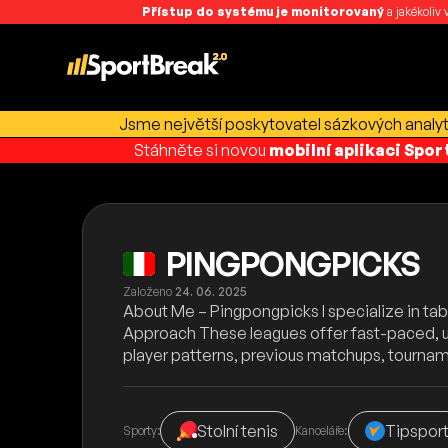
Přístup do systému je monitorovaný
a jakékoliv
Jsme největší poskytovatel sázkových analyti
Stáhněte si novou
mobilní aplikaci Spo
PINGPONGPICKS
Založeno
24. 06. 2025
About Me – Pingpongpicks I specialize in ta
Approach These leagues offer fast-paced, 
player patterns, previous matchups, tournam
Stolní tenis
Tipspor
Sporty:
Kanceláře: