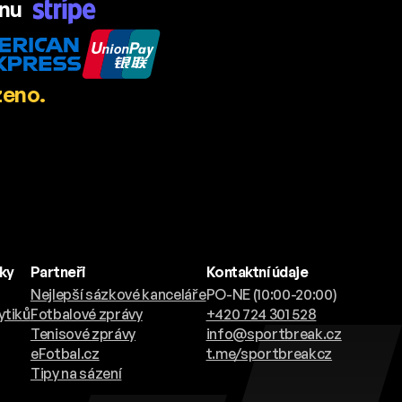
ánu
zeno.
nky
Partneři
Kontaktní údaje
Nejlepší sázkové kanceláře
PO-NE (10:00-20:00)
ytiků
Fotbalové zprávy
+420 724 301 528
Tenisové zprávy
info@sportbreak.cz
eFotbal.cz
t.me/sportbreakcz
Tipy na sázení