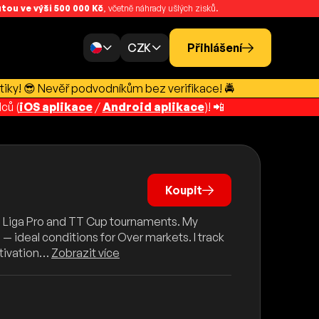
ou ve výši 500 000 Kč
, včetně náhrady ušlých zisků.
CZK
Přihlášení
tiky! 😎 Nevěř podvodníkům bez verifikace! 🚔
ců (
iOS aplikace
/
Android aplikace
)! 📲
Koupit
he Liga Pro and TT Cup tournaments. My
deal conditions for Over markets. I track
otivation…
Zobrazit více