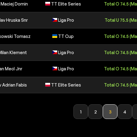
v Maciej Domin
TT Elite Series
Total O 74.5 (Ma
lav Hruska Snr
Liga Pro
Total U 75.5 (Ma
itkowski Tomasz
TT Cup
Total O 74.5 (Ma
Milan Klement
Liga Pro
Total O 74.5 (Ma
an Mecl Jnr
Liga Pro
Total O 74.5 (Ma
 Adrian Fabis
TT Elite Series
Total O 74.5 (Ma
1
2
3
4