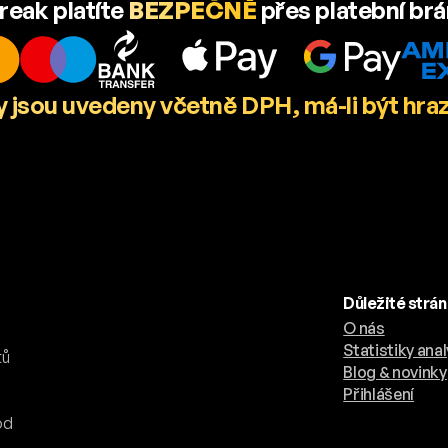
reak platíte
BEZPEČNĚ
přes platební br
 jsou uvedeny včetně DPH, má-li být hra
Důležité strá
O nás
.
Statistiky anal
tů
Blog & novinky
Přihlášení
od