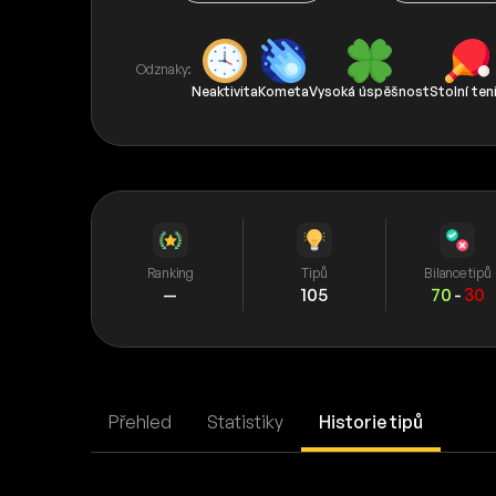
Odznaky:
Neaktivita
Kometa
Vysoká úspěšnost
Stolní ten
Ranking
Tipů
Bilance tipů
—
105
70
-
30
Přehled
Statistiky
Historie tipů