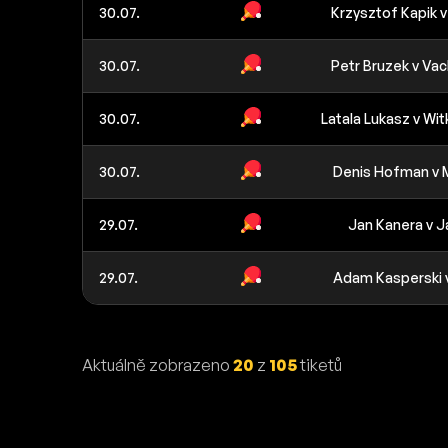
30.07.
Krzysztof Kapik 
30.07.
Petr Bruzek v Vac
30.07.
Latala Lukasz v W
30.07.
Denis Hofman v 
29.07.
Jan Kanera v J
29.07.
Adam Kasperski v
Aktuálně zobrazeno
20
z
105
tiketů