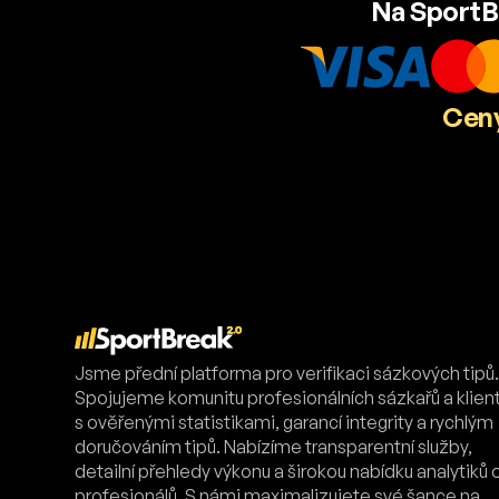
Na SportB
Ceny
Jsme přední platforma pro verifikaci sázkových tipů
Spojujeme komunitu profesionálních sázkařů a klien
s ověřenými statistikami, garancí integrity a rychlým
doručováním tipů. Nabízíme transparentní služby,
detailní přehledy výkonu a širokou nabídku analytiků 
profesionálů. S námi maximalizujete své šance na