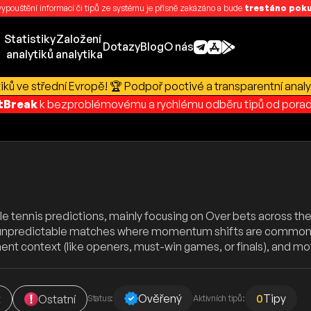
 vypouštění informací či tipů ze systému je přísně zakázáno a bude
trestáno pokut
Statistiky
Založení
Dotazy
Blog
O nás
analytiků
analytika
ků ve střední Evropě! 🏆 Podpoř poctivé a transparentní analy
rtBreak
k bezproblémovému a rychlému odběru tipů od porad
ble tennis predictions, mainly focusing on Over bets across t
unpredictable matches where momentum shifts are common — i
ent context (like openers, must-win games, or finals), and m
Ověřený
0
Tipy
t
Ostatní
Status:
Aktivních tipů: