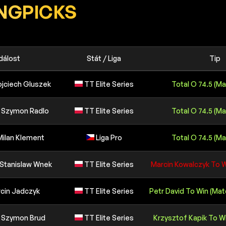
NGPICKS
dálost
Stát / Liga
Tip
ojciech Gluszek
TT Elite Series
Total O 74.5 (Ma
v Szymon Radlo
TT Elite Series
Total O 74.5 (Ma
Milan Klement
Liga Pro
Total O 74.5 (Ma
 Stanislaw Wnek
TT Elite Series
Marcin Kowalczyk To W
rcin Jadczyk
TT Elite Series
Petr David To Win (Mat
v Szymon Brud
TT Elite Series
Krzysztof Kapik To Wi