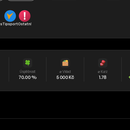
is
Tipsport
Ostatní
Úspěšnost
⌀ Vklad
⌀ Kurz
70.00 %
5 000 Kč
1.78