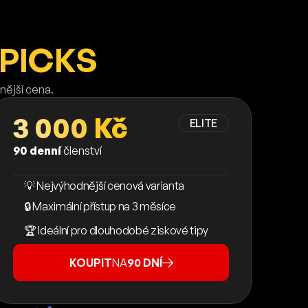
PICKS
nější cena.
3 000 Kč
ELITE
90 denní
členství
💡 Nejvýhodnější cenová varianta
🔒 Maximální přístup na 3 měsíce
🏆 Ideální pro dlouhodobé ziskové tipy
KOUPIT
NA
90 DNÍ