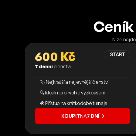
Ceník 
Níže najde
600 Kč
START
7 denní
členství
🏷️ Nejkratší a nejlevnější členství
🔍 Ideální pro rychlé vyzkoušení
🎯 Přístup na krátkodobé turnaje
KOUPIT
NA
7 DNÍ