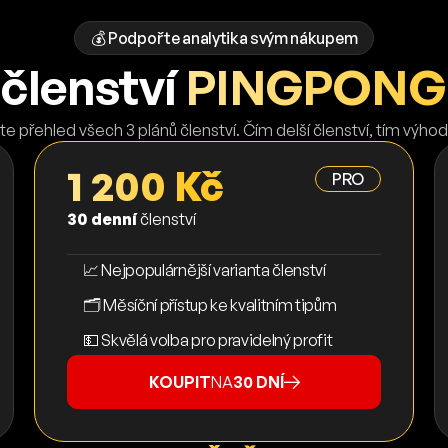
💰 Podpořte analytika svým nákupem
členství
PINGPONG
te přehled všech 3 plánů členství. Čím delší členství, tím výhod
1 200 Kč
PRO
30 denní
členství
📈 Nejpopulárnější varianta členství
🗂️ Měsíční přístup ke kvalitním tipům
💵 Skvělá volba pro pravidelný profit
KOUPIT
NA
30 DNÍ