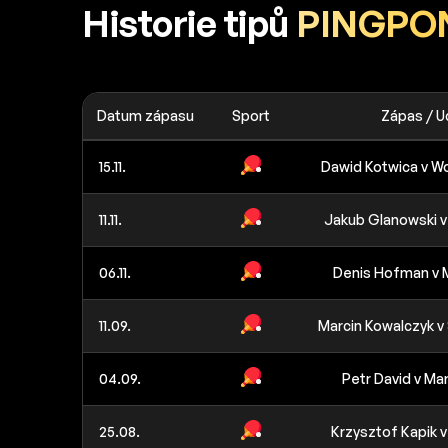
Historie tipů
PINGPO
Datum zápasu
Sport
Zápas / U
15.11.
Dawid Kotwica v W
11.11.
Jakub Glanowski 
06.11.
Denis Hofman v 
11.09.
Marcin Kowalczyk v
04.09.
Petr David v Ma
25.08.
Krzysztof Kapik 