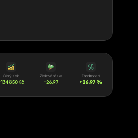
Čistý zisk
Ziskové sázky
Zhodnocení
+134 850 Kč
+26.97
+26.97 %