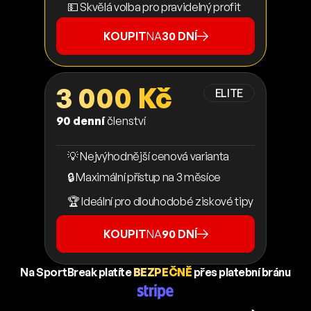
💵 Skvělá volba pro pravidelný profit
KOUPIT
NA
30 DNÍ
3 000 Kč
ELITE
90 denní
členství
💡 Nejvýhodnější cenová varianta
🔒 Maximální přístup na 3 měsíce
🏆 Ideální pro dlouhodobé ziskové tipy
KOUPIT
NA
90 DNÍ
Na SportBreak platíte
BEZPEČNĚ
přes platební bránu