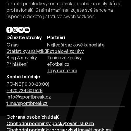
detailní přehledy výkonu a širokou nabídku analytiků od
profesionálů. S námi maximalizujete své šance na
úspěch a získáte jistotu ve svých sázkách.
Důležité stránky
Partneři
O nás
Nejlepší sázkové kanceláře
Statistiky analytiků
Fotbalové zprávy
Blog & novinky
Tenisové zprávy
Přihlášení
eFotbal.cz
Tipy na sázení
Kontaktní údaje
PO-NE (10:00-20:00)
+420 724 301 528
info@sportbreak.cz
t.me/sportbreakcz
Ochrana osobních údajů
Obchodní podmínky poskytování služeb
Obchodní podmínky pro servisy
Upravit cookies