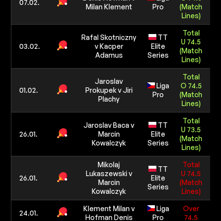
07.02.
Milan Klement
Pro
(Match
5 0
Lines)
Total
Rafal Skotniczny
TT
U 74.5
1
03.02.
v Kacper
Elite
(Match
5 0
Adamus
Series
Lines)
Total
Jaroslav
Liga
O 74.5
1
01.02.
Prokupek v Jiri
Pro
(Match
5 0
Plachy
Lines)
Total
Jaroslav Baca v
TT
U 73.5
1
26.01.
Marcin
Elite
(Match
5 0
Kowalczyk
Series
Lines)
Mikolaj
Total
TT
Lukaszewski v
U 74.5
1
26.01.
Elite
Marcin
(Match
5 0
Series
Kowalczyk
Lines)
Klement Milan v
Liga
Over
1
24.01.
Hofman Denis
Pro
74.5
5 0