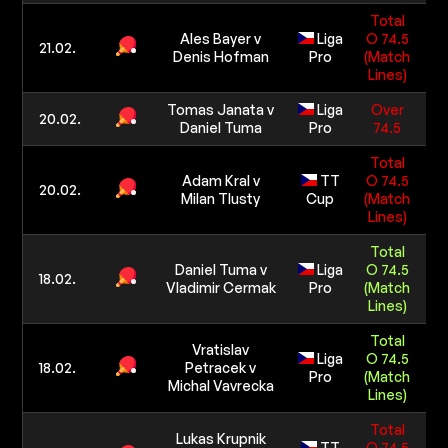
Total
Ales Bayer v
Liga
O 74.5
1
21.02.
Denis Hofman
Pro
(Match
5 0
Lines)
Tomas Janata v
Liga
Over
1
20.02.
Daniel Tuma
Pro
74.5
5 0
Total
Adam Kral v
TT
O 74.5
1
20.02.
Milan Tlusty
Cup
(Match
5 0
Lines)
Total
Daniel Tuma v
Liga
O 74.5
1
18.02.
Vladimir Cermak
Pro
(Match
5 0
Lines)
Total
Vratislav
Liga
O 74.5
1
18.02.
Petracek v
Pro
(Match
5 0
Michal Vavrecka
Lines)
Total
Lukas Krupnik
TT
O 74.5
1