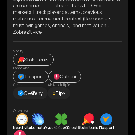
are common — ideal conditions for Over
markets. I track player patterns, previous
matchups, tournament context (like openers,
must-win games, or finals), and motivation…
Zobrazit více
Sporty:
Stolní tenis
Kanceláře:
Tipsport
Ostatní
Status:
Aktivních tipů:
Ověřený
0
Tipy
Odznaky:
Neaktivita
Kometa
Vysoká úspěšnost
Stolní tenis
Tipsport