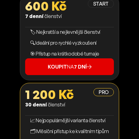
600 Kč
START
7 denní
členství
🏷️ Nejkratší a nejlevnější členství
🔍 Ideální pro rychlé vyzkoušení
🎯 Přístup na krátkodobé turnaje
KOUPIT
NA
7 DNÍ
1 200 Kč
PRO
30 denní
členství
📈 Nejpopulárnější varianta členství
🗂️ Měsíční přístup ke kvalitním tipům