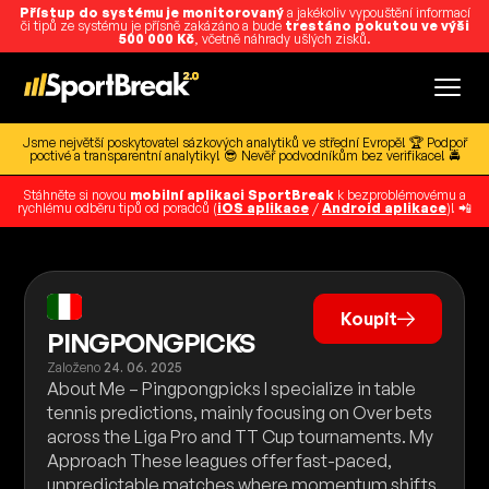
Přístup do systému je monitorovaný
a jakékoliv vypouštění informací
či tipů ze systému je přísně zakázáno a bude
trestáno pokutou ve výši
500 000 Kč
, včetně náhrady ušlých zisků.
Jsme největší poskytovatel sázkových analytiků ve střední Evropě! 🏆 Podpoř
poctivé a transparentní analytiky! 😎 Nevěř podvodníkům bez verifikace! 🚔
Stáhněte si novou
mobilní aplikaci SportBreak
k bezproblémovému a
rychlému odběru tipů od poradců (
iOS aplikace
/
Android aplikace
)! 📲
Koupit
PINGPONGPICKS
Založeno
24. 06. 2025
About Me – Pingpongpicks I specialize in table
tennis predictions, mainly focusing on Over bets
across the Liga Pro and TT Cup tournaments. My
Approach These leagues offer fast-paced,
unpredictable matches where momentum shifts