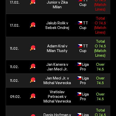
17.02.
Junior v Zika
Cup
(Match
5 0
Milan
Lines)
Total
Jakub Rolik v
TT
O 74.5
1
17.02.
Sebek Ondrej
Cup
(Match
5 0
Lines)
Total
Adam Kral v
TT
O 74.5
1
11.02.
Milan Tlusty
Cup
(Match
5 0
Lines)
Jan Kanera v
Liga
Over
1
11.02.
Jan Mecl Jr.
Pro
74.5
5 0
Jan Mecl Jr. v
Liga
Over
1
11.02.
Michal Vavrecka
Pro
74.5
5 0
Vratislav
Liga
Over
1
09.02.
Petracek v
Pro
74.5
5 0
Michal Vavrecka
Total
Denis Hofman v
Liga
O 74.5
1