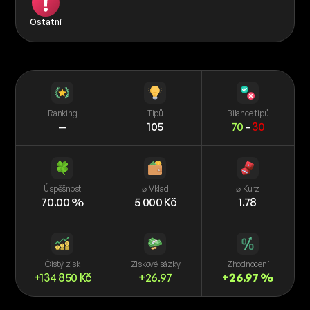
Ostatní
Ranking
Tipů
Bilance tipů
—
105
70
-
30
Úspěšnost
⌀ Vklad
⌀ Kurz
70.00 %
5 000 Kč
1.78
Čistý zisk
Ziskové sázky
Zhodnocení
+134 850 Kč
+26.97
+26.97 %