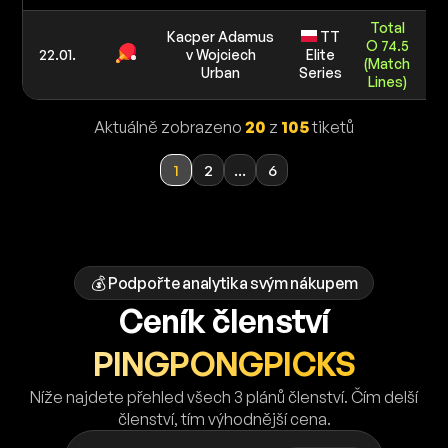
Total
Kacper Adamus
TT
O 74.5
1
22.01.
v Wojciech
Elite
(Match
5 0
Urban
Series
Lines)
Aktuálně zobrazeno
20
z
105
tiketů
1
2
...
6
💰 Podpořte analytika svým nákupem
Ceník členství
PINGPONGPICKS
Níže najdete přehled všech 3 plánů členství. Čím delší
členství, tím výhodnější cena.