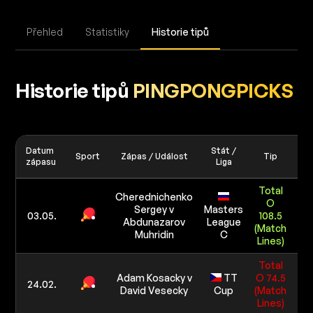
Přehled
Statistiky
Historie tipů
Historie tipů
PINGPONGPICKS
Datum
Stát /
Sport
Zápas / Událost
Tip
V
zápasu
Liga
Total
Cherednichenko
O
Sergey v
Masters
1
03.05.
108.5
Abdunazarov
League
5 0
(Match
Muhridin
C
Lines)
Total
Adam Kosacky v
TT
O 74.5
1
24.02.
David Vesecky
Cup
(Match
5 0
Lines)