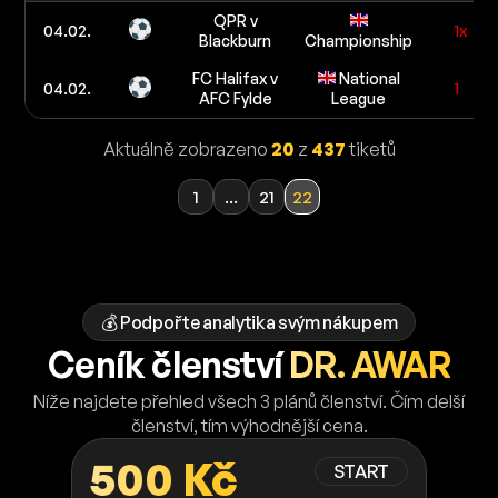
QPR v
04.02.
1x
Blackburn
Championship
FC Halifax v
National
04.02.
1
AFC Fylde
League
Aktuálně zobrazeno
20
z
437
tiketů
1
...
21
22
💰 Podpořte analytika svým nákupem
Ceník členství
DR. AWAR
Níže najdete přehled všech 3 plánů členství. Čím delší
členství, tím výhodnější cena.
500 Kč
START