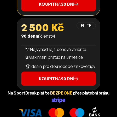
KOUPIT
NA
30 DNÍ
2 500 Kč
ELITE
90 denní
členství
💡 Nejvýhodnější cenová varianta
🔒 Maximální přístup na 3 měsíce
🏆 Ideální pro dlouhodobé ziskové tipy
KOUPIT
NA
90 DNÍ
Na SportBreak platíte
BEZPEČNĚ
přes platební bránu