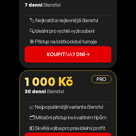
7 denní
členství
🏷️ Nejkratší a nejlevnější členství
🔍 Ideální pro rychlé vyzkoušení
🎯 Přístup na krátkodobé turnaje
KOUPIT
NA
7 DNÍ
1 000 Kč
PRO
30 denní
členství
📈 Nejpopulárnější varianta členství
🗂️ Měsíční přístup ke kvalitním tipům
💵 Skvělá volba pro pravidelný profit