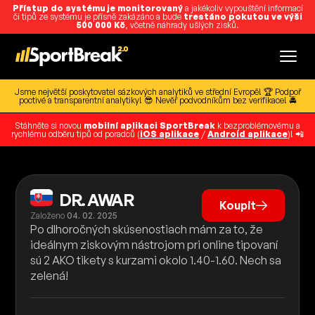
Přístup do systému je monitorovaný
a jakékoliv vypouštění informací
či tipů ze systému je přísně zakázáno a bude
trestáno pokutou ve výši
500 000 Kč
, včetně náhrady ušlých zisků.
Jsme největší poskytovatel sázkových analytiků ve střední Evropě! 🏆 Podpoř
poctivé a transparentní analytiky! 😎 Nevěř podvodníkům bez verifikace! 🚔
Stáhněte si novou
mobilní aplikaci SportBreak
k bezproblémovému a
rychlému odběru tipů od poradců (
iOS aplikace
/
Android aplikace
)! 📲
DR. AWAR
Koupit
Založeno
04. 02. 2025
Po dlhoročných skúsenostiach mám za to, že
ideálnym ziskovým nástrojom pri online tipovaní
sú 2 AKO tikety s kurzami okolo 1.40-1.60. Nech sa
zelená!