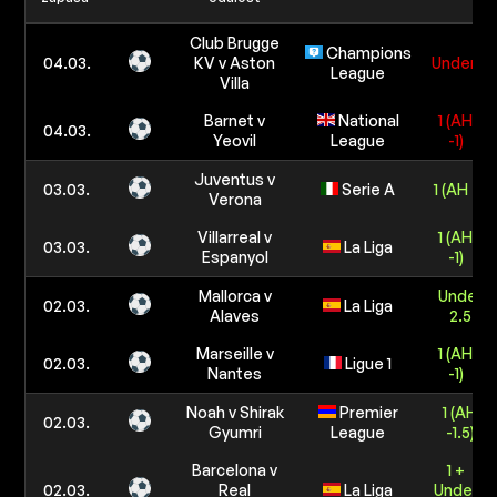
Club Brugge
Champions
04.03.
KV v Aston
Under 3
League
Villa
Barnet v
National
1 (AH
04.03.
Yeovil
League
-1)
Juventus v
03.03.
Serie A
1 (AH -1)
Verona
Villarreal v
1 (AH
03.03.
La Liga
Espanyol
-1)
Mallorca v
Under
02.03.
La Liga
Alaves
2.5
Marseille v
1 (AH
02.03.
Ligue 1
Nantes
-1)
Noah v Shirak
Premier
1 (AH
02.03.
Gyumri
League
-1.5)
Barcelona v
1 +
02.03.
Real
La Liga
Under