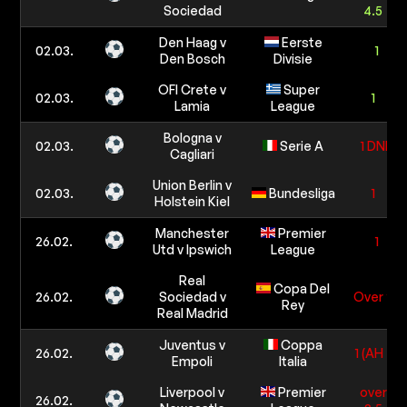
Sociedad
4.5
Den Haag v
Eerste
02.03.
1
Den Bosch
Divisie
OFI Crete v
Super
02.03.
1
Lamia
League
Bologna v
02.03.
Serie A
1 DNB
Cagliari
Union Berlin v
02.03.
Bundesliga
1
Holstein Kiel
Manchester
Premier
26.02.
1
Utd v Ipswich
League
Real
Copa Del
26.02.
Sociedad v
Over 2
Rey
Real Madrid
Juventus v
Coppa
26.02.
1 (AH -1)
Empoli
Italia
Liverpool v
Premier
over
26.02.