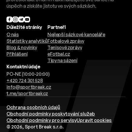
úspěch a získáte jistotu ve svých sázkách.
Důležité stránky
Partneři
O nás
Nejlepší sázkové kanceláře
Statistiky analytiků
Fotbalové zprávy
Blog & novinky
Tenisové zprávy
Přihlášení
eFotbal.cz
Tipy na sázení
Kontaktní údaje
PO-NE (10:00-20:00)
+420 724 301 528
info@sportbreak.cz
t.me/sportbreakcz
Ochrana osobních údajů
Obchodní podmínky poskytování služeb
Obchodní podmínky pro servisy
Upravit cookies
© 2026, Sport Break s.r.o.