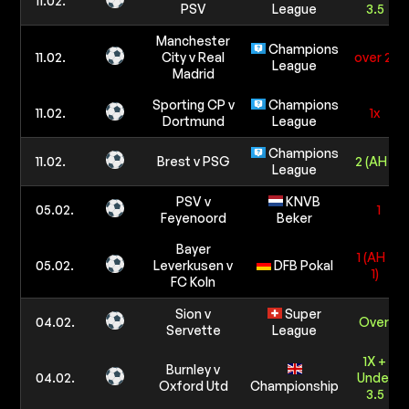
11.02.
PSV
League
3.5
Manchester
Champions
11.02.
City v Real
over 2.5
League
Madrid
Sporting CP v
Champions
11.02.
1x
Dortmund
League
Champions
11.02.
Brest v PSG
2 (AH -1)
League
PSV v
KNVB
05.02.
1
Feyenoord
Beker
Bayer
1 (AH -
05.02.
Leverkusen v
DFB Pokal
1)
FC Koln
Sion v
Super
04.02.
Over 2
Servette
League
1X +
Burnley v
04.02.
Under
Oxford Utd
Championship
3.5