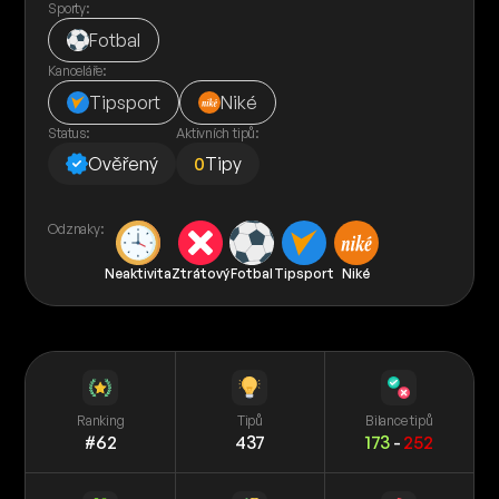
Sporty:
Fotbal
Kanceláře:
Tipsport
Niké
Status:
Aktivních tipů:
Ověřený
0
Tipy
Odznaky:
Neaktivita
Ztrátový
Fotbal
Tipsport
Niké
Ranking
Tipů
Bilance tipů
#62
437
173
-
252