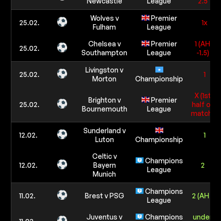
Newcastle
League
2.5
Wolves v
Premier
25.02.
1x
Fulham
League
Chelsea v
Premier
1 (AH
25.02.
Southampton
League
-1.5)
Livingston v
25.02.
1
Morton
Championship
X (1st
Brighton v
Premier
25.02.
half or
Bournemouth
League
match)
Sunderland v
12.02.
1
Luton
Championship
Celtic v
Champions
12.02.
Bayern
2
League
Munich
Champions
11.02.
Brest v PSG
2 (AH -1)
League
Juventus v
Champions
under