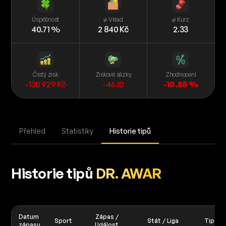
Úspěšnost
⌀ Vklad
⌀ Kurz
40.71 %
2 840 Kč
2.33
Čistý zisk
Ziskové sázky
Zhodnocení
-130 929 Kč
-46.10
-10.85 %
Přehled
Statistiky
Historie tipů
Historie tipů
DR. AWAR
Datum
Zápas /
Sport
Stát / Liga
Tip
zápasu
Událost