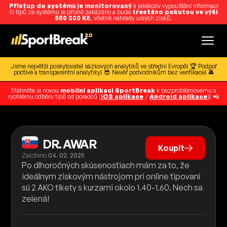
Přístup do systému je monitorovaný
a jakékoliv vypouštění informací
či tipů ze systému je přísně zakázáno a bude
trestáno pokutou ve výši
500 000 Kč
, včetně náhrady ušlých zisků.
Jsme největší poskytovatel sázkových analytiků ve střední Evropě! 🏆 Podpoř
poctivé a transparentní analytiky! 😎 Nevěř podvodníkům bez verifikace! 🚔
Stáhněte si novou
mobilní aplikaci SportBreak
k bezproblémovému a
rychlému odběru tipů od poradců (
iOS aplikace
/
Android aplikace
)! 📲
DR. AWAR
Koupit
Založeno
04. 02. 2025
Po dlhoročných skúsenostiach mám za to, že
ideálnym ziskovým nástrojom pri online tipovaní
sú 2 AKO tikety s kurzami okolo 1.40-1.60. Nech sa
zelená!