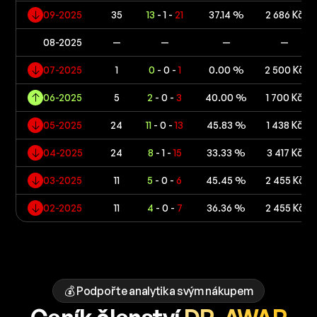
09-2025
35
13
- 1 -
21
37.14 %
2 686 Kč
08-2025
—
—
—
—
07-2025
1
0
- 0 -
1
0.00 %
2 500 Kč
06-2025
5
2
- 0 -
3
40.00 %
1 700 Kč
05-2025
24
11
- 0 -
13
45.83 %
1 438 Kč
04-2025
24
8
- 1 -
15
33.33 %
3 417 Kč
03-2025
11
5
- 0 -
6
45.45 %
2 455 Kč
02-2025
11
4
- 0 -
7
36.36 %
2 455 Kč
💰 Podpořte analytika svým nákupem