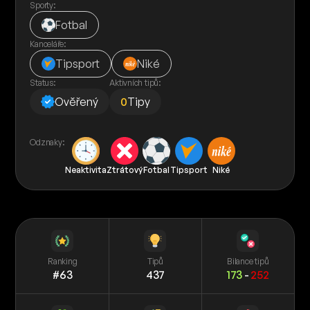
Sporty:
Fotbal
Kanceláře:
Tipsport
Niké
Status:
Aktivních tipů:
Ověřený
0
Tipy
Odznaky:
Neaktivita
Ztrátový
Fotbal
Tipsport
Niké
Ranking
Tipů
Bilance tipů
#63
437
173
-
252