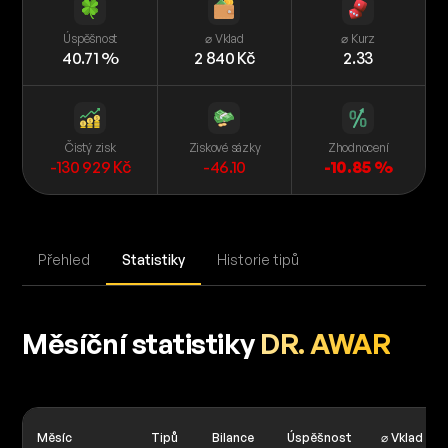
Úspěšnost
⌀ Vklad
⌀ Kurz
40.71 %
2 840 Kč
2.33
Čistý zisk
Ziskové sázky
Zhodnocení
-130 929 Kč
-46.10
-10.85 %
Přehled
Statistiky
Historie tipů
Měsíční statistiky
DR. AWAR
Měsíc
Tipů
Bilance
Úspěšnost
⌀ Vklad