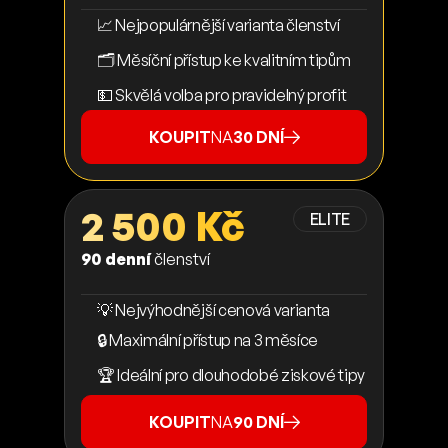
📈 Nejpopulárnější varianta členství
🗂️ Měsíční přístup ke kvalitním tipům
💵 Skvělá volba pro pravidelný profit
KOUPIT
NA
30 DNÍ
2 500 Kč
ELITE
90 denní
členství
💡 Nejvýhodnější cenová varianta
🔒 Maximální přístup na 3 měsíce
🏆 Ideální pro dlouhodobé ziskové tipy
KOUPIT
NA
90 DNÍ