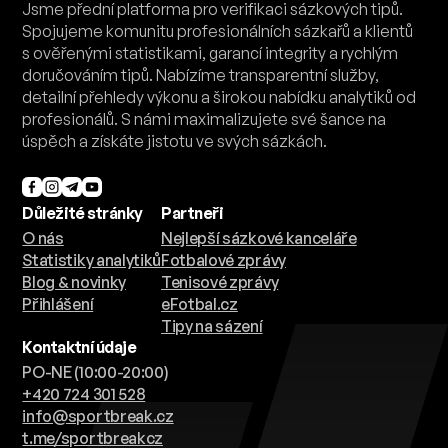
Jsme přední platforma pro verifikaci sázkových tipů.
Spojujeme komunitu profesionálních sázkařů a klientů
s ověřenými statistikami, garancí integrity a rychlým
doručováním tipů. Nabízíme transparentní služby,
detailní přehledy výkonu a širokou nabídku analytiků od
profesionálů. S námi maximalizujete své šance na
úspěch a získáte jistotu ve svých sázkách.
Důležité stránky
Partneři
O nás
Nejlepší sázkové kanceláře
Statistiky analytiků
Fotbalové zprávy
Blog & novinky
Tenisové zprávy
Přihlášení
eFotbal.cz
Tipy na sázení
Kontaktní údaje
PO-NE (10:00-20:00)
+420 724 301 528
info@sportbreak.cz
t.me/sportbreakcz