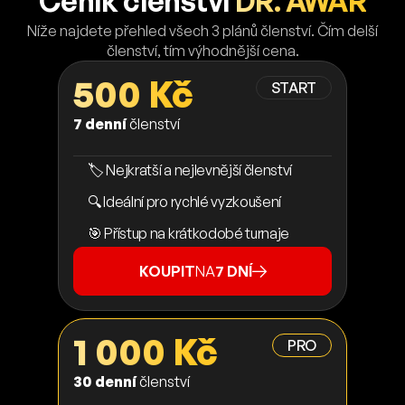
Ceník členství
DR. AWAR
Níže najdete přehled všech 3 plánů členství. Čím delší
členství, tím výhodnější cena.
500 Kč
START
7 denní
členství
🏷️ Nejkratší a nejlevnější členství
🔍 Ideální pro rychlé vyzkoušení
🎯 Přístup na krátkodobé turnaje
KOUPIT
NA
7 DNÍ
1 000 Kč
PRO
30 denní
členství