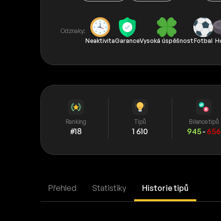
Odznaky:
Neaktivita
Garance
Vysoká úspěšnost
Fotbal
H
Ranking
Tipů
Bilance tipů
#18
1 610
945
-
656
Přehled
Statistiky
Historie tipů