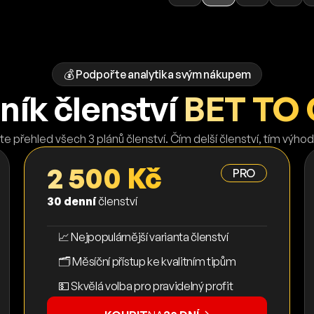
💰 Podpořte analytika svým nákupem
ník členství
BET TO
te přehled všech 3 plánů členství. Čím delší členství, tím výhod
2 500 Kč
PRO
30 denní
členství
📈 Nejpopulárnější varianta členství
🗂️ Měsíční přístup ke kvalitním tipům
💵 Skvělá volba pro pravidelný profit