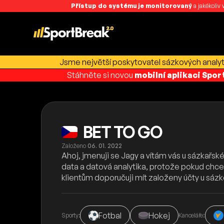
Přístup do systému je monitorovaný
a jakékoliv
Jsme největší poskytovatel sázkových analyti
Stáhněte si novou
mobilní aplikaci Spo
BET TO GO
Založeno
06. 01. 2022
Ahoj, jmenuji se Jagy a vítám vás u sázkařsk
data a datová analytika, protože pokud chc
klientům doporučuji mít založeny účty u sáz
Fotbal
Hokej
Sporty:
Kanceláře: