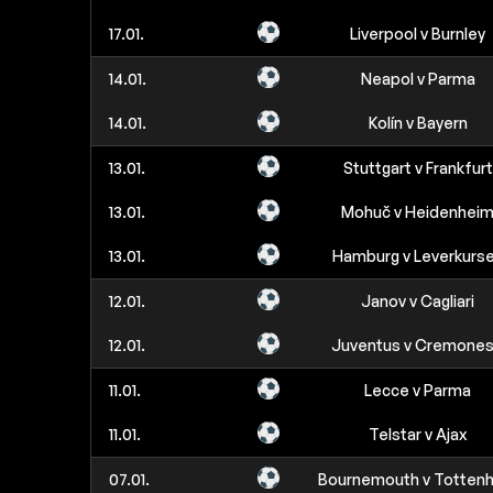
17.01.
Liverpool v Burnley
14.01.
Neapol v Parma
14.01.
Kolín v Bayern
13.01.
Stuttgart v Frankfurt
13.01.
Mohuč v Heidenhei
13.01.
Hamburg v Leverkurs
12.01.
Janov v Cagliari
12.01.
Juventus v Cremone
11.01.
Lecce v Parma
11.01.
Telstar v Ajax
07.01.
Bournemouth v Totten