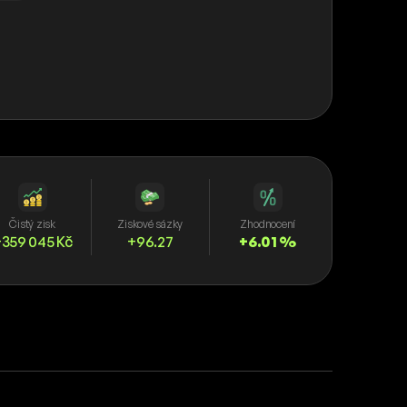
Čistý zisk
Ziskové sázky
Zhodnocení
359 045 Kč
+96.27
+6.01 %