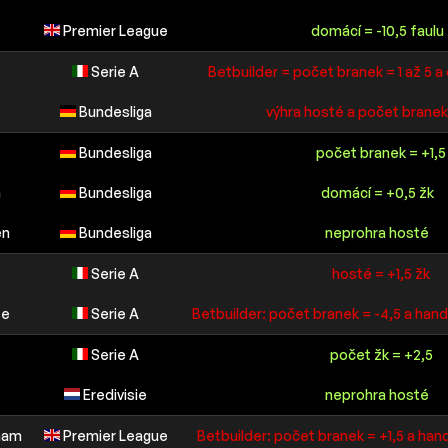
Premier League
domácí = -10,5 faulu
Serie A
Betbuilder = počet branek = 1 až 5 a
Bundesliga
výhra hosté a počet branek 
Bundesliga
počet branek = +1,5
m
Bundesliga
domácí = +0,5 žk
en
Bundesliga
neprohra hosté
Serie A
hosté = +1,5 žk
se
Serie A
Betbuilder: počet branek = -4,5 a hand
Serie A
počet žk = +2,5
Eredivisie
neprohra hosté
ham
Premier League
Betbuilder: počet branek = +1,5 a han