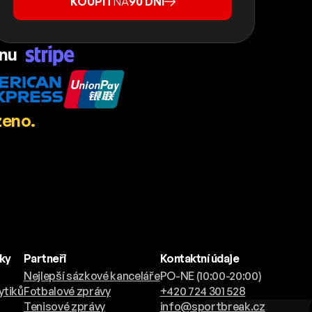
KOUPIT
NA
90 DNÍ
ánu
zeno.
nky
Partneři
Kontaktní údaje
Nejlepší sázkové kanceláře
PO-NE (10:00-20:00)
ytiků
Fotbalové zprávy
+420 724 301 528
Tenisové zprávy
info@sportbreak.cz