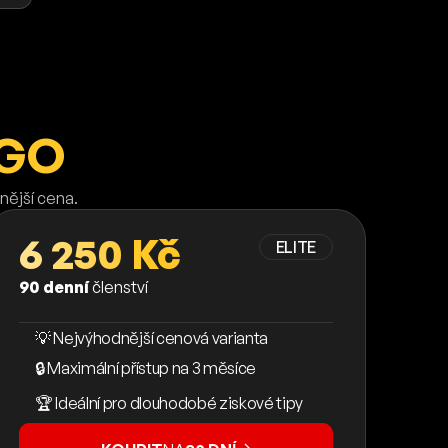
 GO
nější cena.
6 250 Kč
ELITE
90 denní
členství
💡 Nejvýhodnější cenová varianta
🔒 Maximální přístup na 3 měsíce
🏆 Ideální pro dlouhodobé ziskové tipy