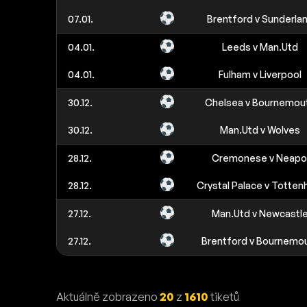
07.01.
Brentford v Sunderla
04.01.
Leeds v Man.Utd
04.01.
Fulham v Liverpool
30.12.
Chelsea v Bournemou
30.12.
Man.Utd v Wolves
28.12.
Cremonese v Neapo
28.12.
Crystal Palace v Totte
27.12.
Man.Utd v Newcastl
27.12.
Brentford v Bournemo
Aktuálně zobrazeno
20
z
1610
tiketů