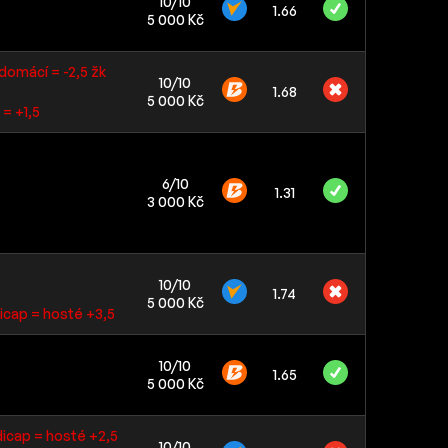
10/10
1.66
5 000 Kč
 domácí = -2,5 žk
10/10
1.68
5 000 Kč
= +1,5
6/10
1.31
3 000 Kč
10/10
1.74
5 000 Kč
icap = hosté +3,5
10/10
1.65
5 000 Kč
dicap = hosté +2,5
10/10