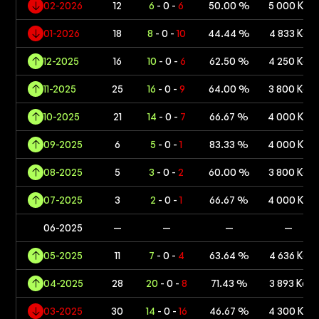
02-2026
12
6
- 0 -
6
50.00 %
5 000 Kč
01-2026
18
8
- 0 -
10
44.44 %
4 833 Kč
12-2025
16
10
- 0 -
6
62.50 %
4 250 Kč
11-2025
25
16
- 0 -
9
64.00 %
3 800 Kč
10-2025
21
14
- 0 -
7
66.67 %
4 000 Kč
09-2025
6
5
- 0 -
1
83.33 %
4 000 Kč
08-2025
5
3
- 0 -
2
60.00 %
3 800 Kč
07-2025
3
2
- 0 -
1
66.67 %
4 000 Kč
06-2025
—
—
—
—
05-2025
11
7
- 0 -
4
63.64 %
4 636 Kč
04-2025
28
20
- 0 -
8
71.43 %
3 893 Kč
03-2025
30
14
- 0 -
16
46.67 %
4 300 Kč