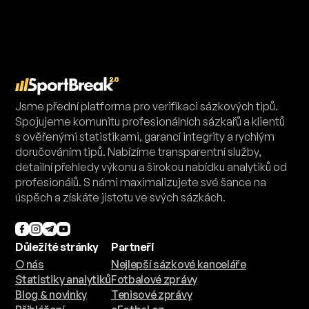
Jsme přední platforma pro verifikaci sázkových tipů.
Spojujeme komunitu profesionálních sázkařů a klientů
s ověřenými statistikami, garancí integrity a rychlým
doručováním tipů. Nabízíme transparentní služby,
detailní přehledy výkonu a širokou nabídku analytiků od
profesionálů. S námi maximalizujete své šance na
úspěch a získáte jistotu ve svých sázkách.
Důležité stránky
Partneři
O nás
Nejlepší sázkové kanceláře
Statistiky analytiků
Fotbalové zprávy
Blog & novinky
Tenisové zprávy