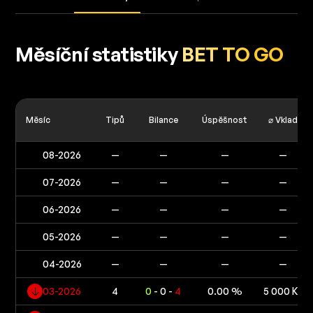
Měsíční statistiky
BET TO GO
Měsíc
Tipů
Bilance
Úspěšnost
⌀ Vklad
08-2026
—
—
—
—
07-2026
—
—
—
—
06-2026
—
—
—
—
05-2026
—
—
—
—
04-2026
—
—
—
—
03-2026
4
0
- 0 -
4
0.00 %
5 000 Kč