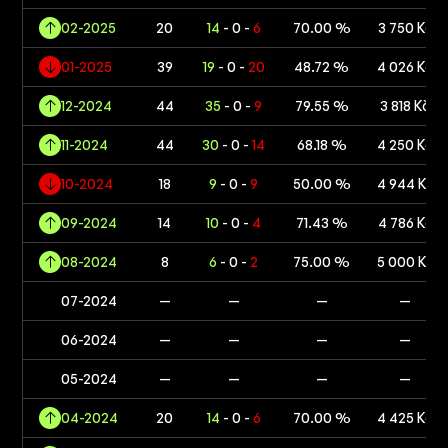
02-2025
20
14
- 0 -
6
70.00 %
3 750 Kč
01-2025
39
19
- 0 -
20
48.72 %
4 026 Kč
12-2024
44
35
- 0 -
9
79.55 %
3 818 Kč
11-2024
44
30
- 0 -
14
68.18 %
4 250 Kč
10-2024
18
9
- 0 -
9
50.00 %
4 944 Kč
09-2024
14
10
- 0 -
4
71.43 %
4 786 Kč
08-2024
8
6
- 0 -
2
75.00 %
5 000 Kč
07-2024
—
—
—
—
06-2024
—
—
—
—
05-2024
—
—
—
—
04-2024
20
14
- 0 -
6
70.00 %
4 425 Kč