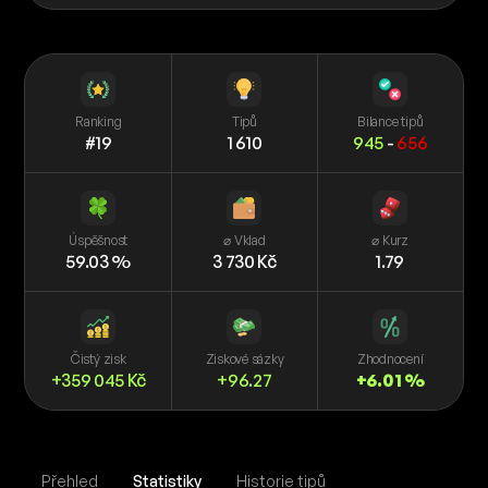
Ranking
Tipů
Bilance tipů
#19
1 610
945
-
656
Úspěšnost
⌀ Vklad
⌀ Kurz
59.03 %
3 730 Kč
1.79
Čistý zisk
Ziskové sázky
Zhodnocení
+359 045 Kč
+96.27
+6.01 %
Přehled
Statistiky
Historie tipů