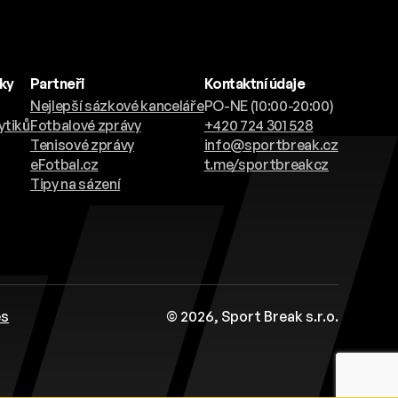
nky
Partneři
Kontaktní údaje
Nejlepší sázkové kanceláře
PO-NE (10:00-20:00)
ytiků
Fotbalové zprávy
+420 724 301 528
Tenisové zprávy
info@sportbreak.cz
eFotbal.cz
t.me/sportbreakcz
Tipy na sázení
es
© 2026, Sport Break s.r.o.