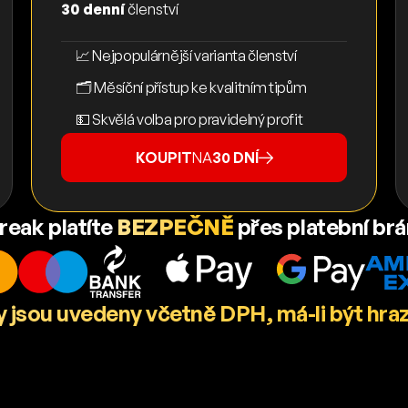
30 denní
členství
📈 Nejpopulárnější varianta členství
🗂️ Měsíční přístup ke kvalitním tipům
💵 Skvělá volba pro pravidelný profit
KOUPIT
NA
30 DNÍ
reak platíte
BEZPEČNĚ
přes platební br
 jsou uvedeny včetně DPH, má-li být hra