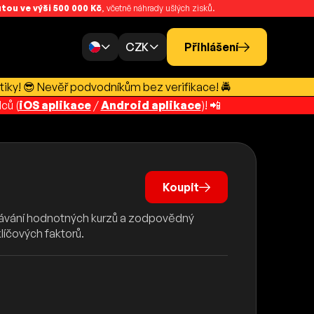
ou ve výši 500 000 Kč
, včetně náhrady ušlých zisků.
CZK
Přihlášení
tiky! 😎 Nevěř podvodníkům bez verifikace! 🚔
ců (
iOS aplikace
/
Android aplikace
)! 📲
Koupit
dávání hodnotných kurzů a zodpovědný
líčových faktorů.