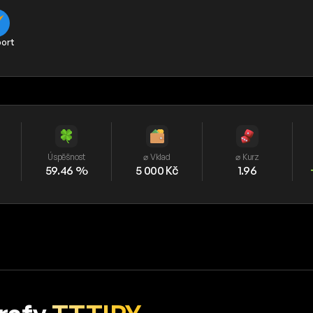
port
Úspěšnost
⌀ Vklad
⌀ Kurz
59.46 %
5 000 Kč
1.96