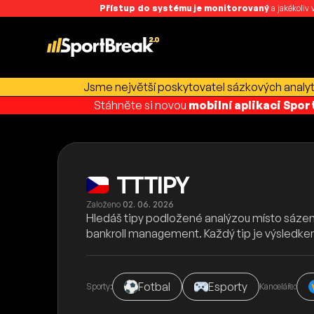
Přístup do systému je monitorovaný
a jakékoliv
Jsme největší poskytovatel sázkových analyti
Stáhněte si novou
mobilní aplikaci Spo
TTTIPY
Založeno
02. 06. 2026
Hledáš tipy podložené analýzou místo sáze
bankroll management. Každý tip je výsledkem d
Fotbal
Esporty
Sporty:
Kanceláře: