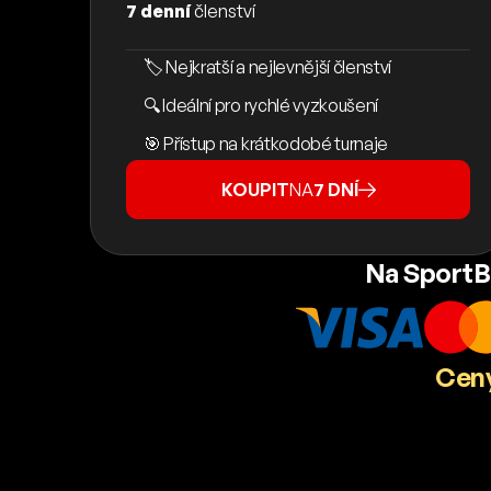
7 denní
členství
🏷️ Nejkratší a nejlevnější členství
🔍 Ideální pro rychlé vyzkoušení
🎯 Přístup na krátkodobé turnaje
KOUPIT
NA
7 DNÍ
Na SportB
Ceny