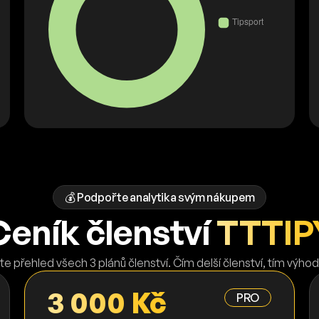
💰 Podpořte analytika svým nákupem
Ceník členství
TTTIP
te přehled všech 3 plánů členství. Čím delší členství, tím výhod
3 000 Kč
PRO