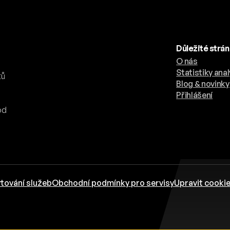
Důležité strá
O nás
.
Statistiky anal
tů
Blog & novinky
Přihlášení
od
tování služeb
Obchodní podmínky pro servisy
Upravit cooki