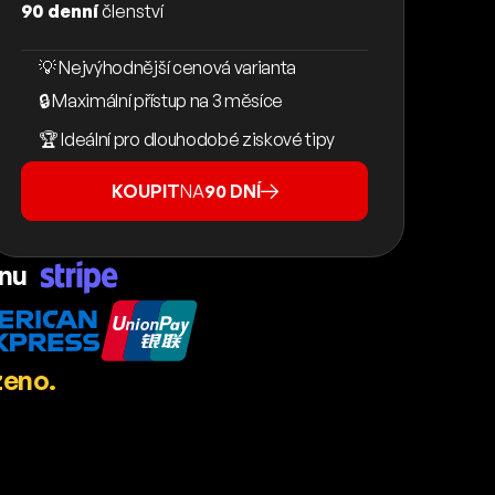
90 denní
členství
💡 Nejvýhodnější cenová varianta
🔒 Maximální přístup na 3 měsíce
🏆 Ideální pro dlouhodobé ziskové tipy
KOUPIT
NA
90 DNÍ
ánu
zeno.