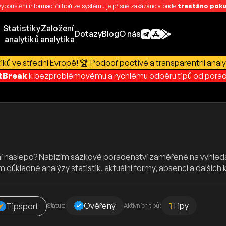
 vypouštění informací či tipů ze systému je přísně zakázáno a bude
trestáno pokut
Statistiky
Založení
Dotazy
Blog
O nás
analytiků
analytika
ků ve střední Evropě! 🏆 Podpoř poctivé a transparentní analy
rtBreak
k bezproblémovému a rychlému odběru tipů od porad
ní naslepo? Nabízím sázkové poradenství zaměřené na vyhle
ůkladné analýzy statistik, aktuální formy, absencí a dalších k
Ověřený
1
Tipy
Tipsport
Status:
Aktivních tipů: