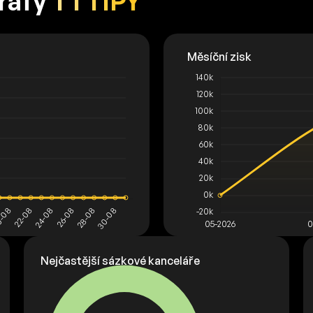
grafy
TTTIPY
Nejčastější sázkové kanceláře