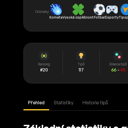
Odznaky:
Kometa
Vysoká úspěšnost
Fotbal
Esporty
Tips
Ranking
Tipů
Bilance tipů
#20
117
66
-
45
Přehled
Statistiky
Historie tipů