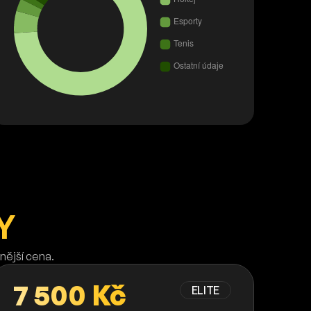
Y
nější cena.
7 500 Kč
ELITE