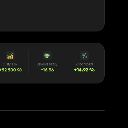
Čistý zisk
Ziskové sázky
Zhodnocení
+82 800 Kč
+16.56
+14.92 %