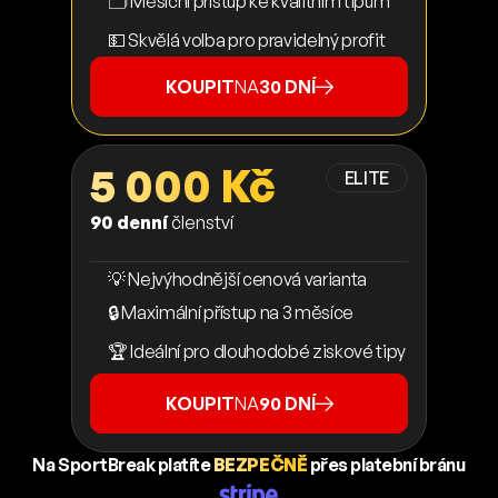
🗂️ Měsíční přístup ke kvalitním tipům
💵 Skvělá volba pro pravidelný profit
KOUPIT
NA
30 DNÍ
5 000 Kč
ELITE
90 denní
členství
💡 Nejvýhodnější cenová varianta
🔒 Maximální přístup na 3 měsíce
🏆 Ideální pro dlouhodobé ziskové tipy
KOUPIT
NA
90 DNÍ
Na SportBreak platíte
BEZPEČNĚ
přes platební bránu