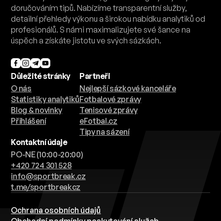
doručováním tipů. Nabízíme transparentní služby,
detailní přehledy výkonu a širokou nabídku analytiků od
profesionálů. S námi maximalizujete své šance na
úspěch a získáte jistotu ve svých sázkách.
Důležité stránky
Partneři
O nás
Nejlepší sázkové kanceláře
Statistiky analytiků
Fotbalové zprávy
Blog & novinky
Tenisové zprávy
Přihlášení
eFotbal.cz
Tipy na sázení
Kontaktní údaje
PO-NE (10:00-20:00)
+420 724 301 528
info@sportbreak.cz
t.me/sportbreakcz
Ochrana osobních údajů