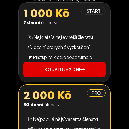
1 000 Kč
START
7 denní
členství
🏷️ Nejkratší a nejlevnější členství
🔍 Ideální pro rychlé vyzkoušení
🎯 Přístup na krátkodobé turnaje
KOUPIT
NA
7 DNÍ
2 000 Kč
PRO
30 denní
členství
📈 Nejpopulárnější varianta členství