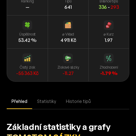
Ranking
Tipů
Bilance tipů
—
641
336
-
293
Úspěšnost
⌀ Vklad
⌀ Kurz
53.42 %
4 911 Kč
1.97
Čistý zisk
Ziskové sázky
Zhodnocení
-55 363 Kč
-11.27
-1.79 %
Přehled
Statistiky
Historie tipů
Základní statistiky a grafy