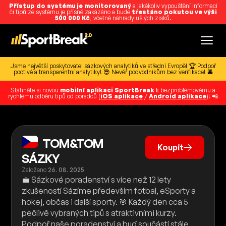
Přístup do systému je monitorovaný
a jakékoliv vypouštění informací
či tipů ze systému je přísně zakázáno a bude
trestáno pokutou ve výši
500 000 Kč
, včetně náhrady ušlých zisků.
Jsme největší poskytovatel sázkových analytiků ve střední Evropě! 🏆 Podpoř
poctivé a transparentní analytiky! 😎 Nevěř podvodníkům bez verifikace! 🚔
Stáhněte si novou
mobilní aplikaci SportBreak
k bezproblémovému a
rychlému odběru tipů od poradců (
iOS aplikace
/
Android aplikace
)! 📲
TOM&TOM
Koupit
SÁZKY
Založeno
26. 08. 2025
💼 Sázkové poradenství s více než 12 lety
zkušeností Sázíme především fotbal, eSporty a
hokej, občas i další sporty. 🎯 Každý den cca 5
pečlivě vybraných tipů s atraktivními kurzy.
Podpoř naše poradenství a buď součástí stále