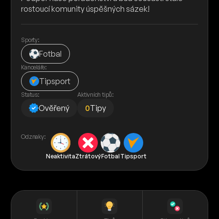
rostoucí komunity úspěšných sázek!
Sporty:
Fotbal
Kanceláře:
Tipsport
Status:
Aktivních tipů:
Ověřený
0
Tipy
Odznaky:
Neaktivita
Ztrátový
Fotbal
Tipsport