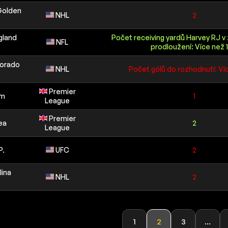
Golden
NHL
2
gland
Počet receiving yardů Harvey RJ v
NFL
prodloužení: Více než 1
lorado
NHL
Počet gólů do rozhodnutí: Ví
Premier
am
1
League
Premier
ea
2
League
P.
UFC
2
lina
NHL
2
1
2
3
...