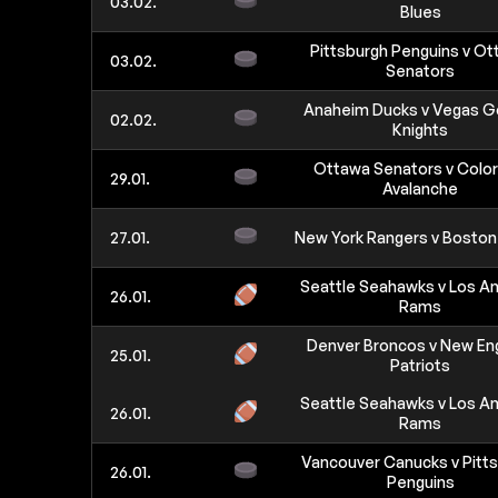
03.02.
Blues
Pittsburgh Penguins v O
03.02.
Senators
Anaheim Ducks v Vegas G
02.02.
Knights
Ottawa Senators v Colo
29.01.
Avalanche
27.01.
New York Rangers v Boston
Seattle Seahawks v Los A
26.01.
Rams
Denver Broncos v New En
25.01.
Patriots
Seattle Seahawks v Los A
26.01.
Rams
Vancouver Canucks v Pitt
26.01.
Penguins