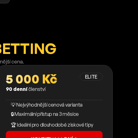
BETTING
nější cena.
5 000 Kč
ELITE
90 denní
členství
💡 Nejvýhodnější cenová varianta
🔒 Maximální přístup na 3 měsíce
🏆 Ideální pro dlouhodobé ziskové tipy