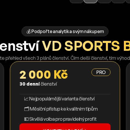
💰 Podpořte analytika svým nákupem
lenství
VD SPORTS 
te přehled všech 3 plánů členství. Čím delší členství, tím výhod
2 000 Kč
PRO
30 denní
členství
📈 Nejpopulárnější varianta členství
🗂️ Měsíční přístup ke kvalitním tipům
💵 Skvělá volba pro pravidelný profit