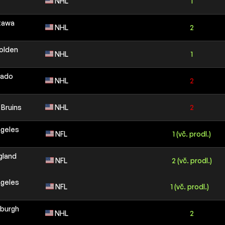
NHL
1
ttawa
NHL
2
olden
NHL
1
rado
NHL
2
 Bruins
NHL
2
ngeles
NFL
1 (vč. prodl.)
gland
NFL
2 (vč. prodl.)
ngeles
NFL
1 (vč. prodl.)
sburgh
NHL
2