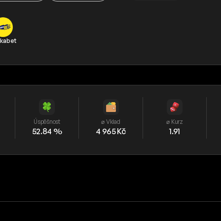
kabet
Úspěšnost
⌀ Vklad
⌀ Kurz
52.84 %
4 965 Kč
1.91