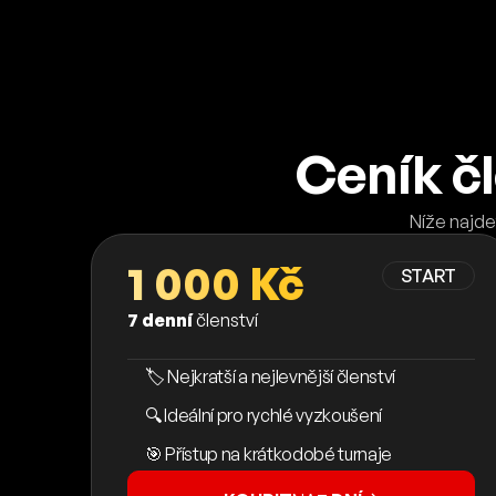
Ceník č
Níže najde
1 000 Kč
START
7 denní
členství
🏷️ Nejkratší a nejlevnější členství
🔍 Ideální pro rychlé vyzkoušení
🎯 Přístup na krátkodobé turnaje