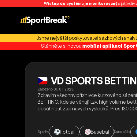
Přístup do systému je monitorovaný
a jakékoliv
Jsme největší poskytovatel sázkových analyti
Stáhněte si novou
mobilní aplikaci Spo
VD SPORTS BETTI
Založeno
01. 01. 2023
Zdravím všechny příznivce kurzového sázení, 
BETTING, kde se věnuji tzv. high volume bett
dosáhnout zajímavých výsledků. Přes 130 0
Fotbal
Basebal
Sporty:
Kanceláře: