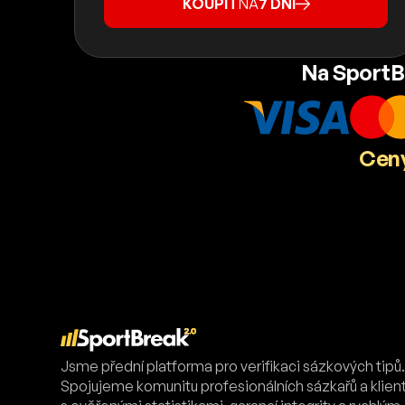
KOUPIT
NA
7 DNÍ
Na SportB
Ceny
Jsme přední platforma pro verifikaci sázkových tipů
Spojujeme komunitu profesionálních sázkařů a klien