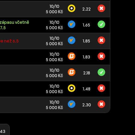
10/10
2.22
5 000 Kč
 zápasu včetně
10/10
1.65
7.5
5 000 Kč
10/10
ce než 6.5
1.85
5 000 Kč
10/10
1.83
5 000 Kč
10/10
2.18
5 000 Kč
10/10
1.48
5 000 Kč
10/10
2.30
5 000 Kč
43