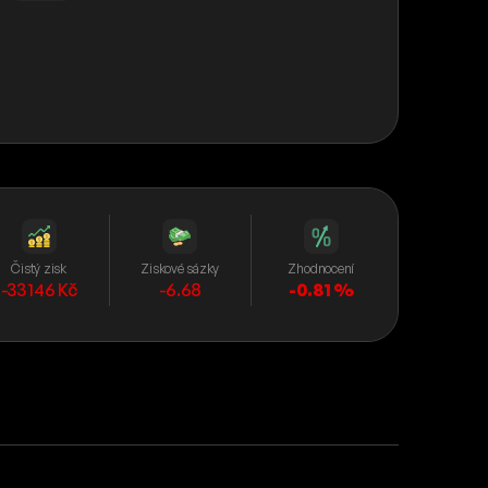
Čistý zisk
Ziskové sázky
Zhodnocení
-33 146 Kč
-6.68
-0.81 %