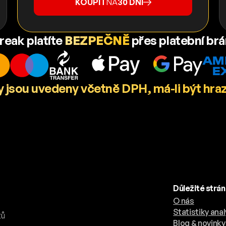
KOUPIT
NA
30 DNÍ
reak platíte
BEZPEČNĚ
přes platební br
 jsou uvedeny včetně DPH, má-li být hra
Důležité strá
O nás
.
Statistiky anal
tů
Blog & novinky