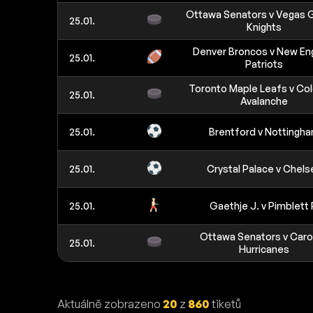
Ottawa Senators v Vegas 
25.01.
Knights
Denver Broncos v New En
25.01.
Patriots
Toronto Maple Leafs v Co
25.01.
Avalanche
25.01.
Brentford v Nottingh
25.01.
Crystal Palace v Chels
25.01.
Gaethje J. v Pimblett 
Ottawa Senators v Caro
25.01.
Hurricanes
Aktuálně zobrazeno
20
z
860
tiketů