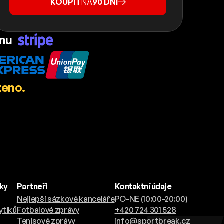
KOUPIT
NA
90 DNÍ
ánu
zeno.
nky
Partneři
Kontaktní údaje
Nejlepší sázkové kanceláře
PO-NE (10:00-20:00)
ytiků
Fotbalové zprávy
+420 724 301 528
Tenisové zprávy
info@sportbreak.cz