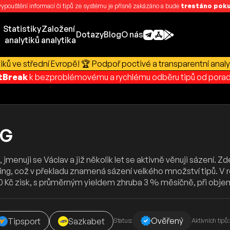
 vypouštění informací či tipů ze systému je přísně zakázáno a bude
trestáno pokut
Statistiky
Založení
Dotazy
Blog
O nás
analytiků
analytika
ků ve střední Evropě! 🏆 Podpoř poctivé a transparentní analy
rtBreak
k bezproblémovému a rychlému odběru tipů od porad
NG
jmenuji se Václav a již několik let se aktivně věnuji sázení.
ing, což v překladu znamená sázení velkého množství tipů. V 
00 Kč zisk, s průměrným yieldem zhruba 3 % měsíčně, při ob
Ověřený
Tipsport
Sazkabet
Status:
Aktivních tipů: