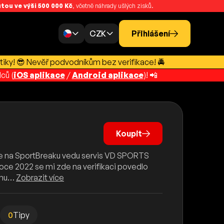
ou ve výši 500 000 Kč
, včetně náhrady ušlých zisků.
CZK
Přihlášení
tiky! 😎 Nevěř podvodníkům bez verifikace! 🚔
ců (
iOS aplikace
/
Android aplikace
)! 📲
Koupit
 Zde na SportBreaku vedu servis VD SPORTS
roce 2022 se mi zde na verifikaci povedlo
jemu…
Zobrazit více
0
Tipy