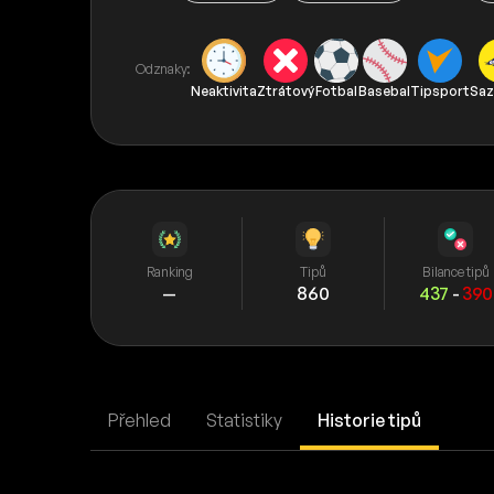
Odznaky:
Neaktivita
Ztrátový
Fotbal
Basebal
Tipsport
Saz
Ranking
Tipů
Bilance tipů
—
860
437
-
390
Přehled
Statistiky
Historie tipů