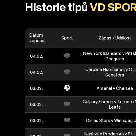
Historie tipů
VD SPOR
Datum
Sport
Zápas / Událost
zápasu
New York Islanders v Pitt
04.02.
Penguins
Carolina Hurricanes v Ot
04.02.
Senators
03.02.
Arsenal v Chelsea
Calgary Flames v Toronto
03.02.
Leafs
03.02.
Dallas Stars v Winnipeg 
Nashville Predators v St. 