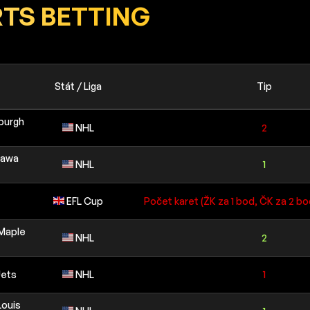
TS BETTING
Stát / Liga
Tip
sburgh
NHL
2
tawa
NHL
1
EFL Cup
Počet karet (ŽK za 1 bod, ČK za 2 bo
 Maple
NHL
2
Jets
NHL
1
Louis