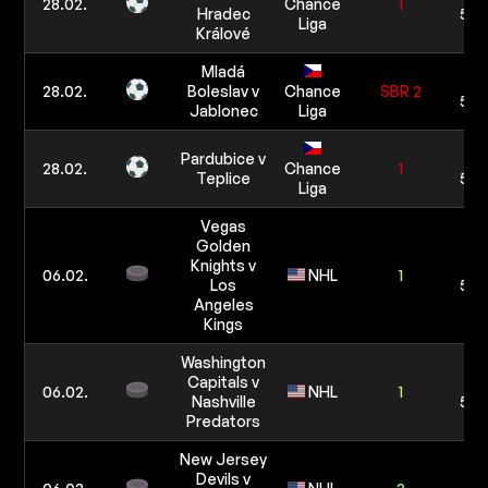
28.02.
Chance
1
Hradec
5 0
Liga
Králové
Mladá
10
28.02.
Boleslav v
Chance
SBR 2
5 0
Jablonec
Liga
Pardubice v
10
28.02.
Chance
1
Teplice
5 0
Liga
Vegas
Golden
Knights v
10
06.02.
NHL
1
Los
5 0
Angeles
Kings
Washington
Capitals v
10
06.02.
NHL
1
Nashville
5 0
Predators
New Jersey
Devils v
10