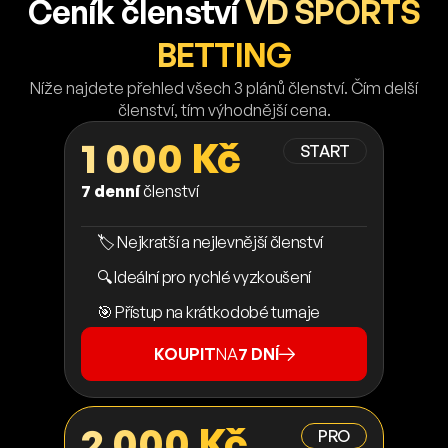
Ceník členství
VD SPORTS
BETTING
Níže najdete přehled všech 3 plánů členství. Čím delší
členství, tím výhodnější cena.
1 000 Kč
START
7 denní
členství
🏷️ Nejkratší a nejlevnější členství
🔍 Ideální pro rychlé vyzkoušení
🎯 Přístup na krátkodobé turnaje
KOUPIT
NA
7 DNÍ
2 000 Kč
PRO