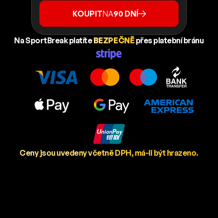
KOUPIT
NA
90 DNÍ
Na SportBreak platíte
BEZPEČNĚ
přes platební bránu
Ceny jsou uvedeny včetně DPH, má-li být hrazeno.