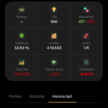
Ranking
Tipů
Bilance tipů
—
860
437
-
390
Úspěšnost
⌀ Vklad
⌀ Kurz
52.84 %
4 965 Kč
1.91
Čistý zisk
Ziskové sázky
Zhodnocení
-33 146 Kč
-6.68
-0.81 %
Přehled
Statistiky
Historie tipů