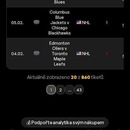
Blues
Columbus
Blue
10
05.02.
Jackets v
NHL
1
5 0
Chicago
Blackhawks
Edmonton
Oilers v
10
04.02.
Toronto
NHL
1
5 0
Maple
Leafs
Aktuálně zobrazeno
20
z
860
tiketů
1
2
...
43
💰 Podpořte analytika svým nákupem