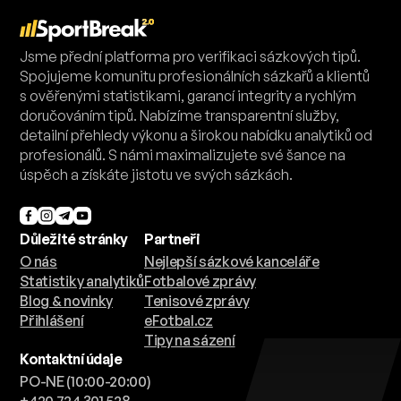
Jsme přední platforma pro verifikaci sázkových tipů.
Spojujeme komunitu profesionálních sázkařů a klientů
s ověřenými statistikami, garancí integrity a rychlým
doručováním tipů. Nabízíme transparentní služby,
detailní přehledy výkonu a širokou nabídku analytiků od
profesionálů. S námi maximalizujete své šance na
úspěch a získáte jistotu ve svých sázkách.
Důležité stránky
Partneři
O nás
Nejlepší sázkové kanceláře
Statistiky analytiků
Fotbalové zprávy
Blog & novinky
Tenisové zprávy
Přihlášení
eFotbal.cz
Tipy na sázení
Kontaktní údaje
PO-NE (10:00-20:00)