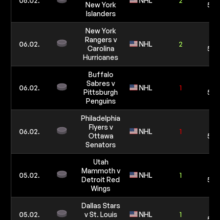
06.02.
NHL
2
New York
5 0
Islanders
New York
Rangers v
10
06.02.
NHL
2
Carolina
5 0
Hurricanes
Buffalo
Sabres v
10
06.02.
NHL
1
Pittsburgh
5 0
Penguins
Philadelphia
Flyers v
10
06.02.
NHL
1
Ottawa
5 0
Senators
Utah
Mammoth v
10
05.02.
NHL
1
Detroit Red
5 0
Wings
Dallas Stars
10
05.02.
v St. Louis
NHL
1
5 0