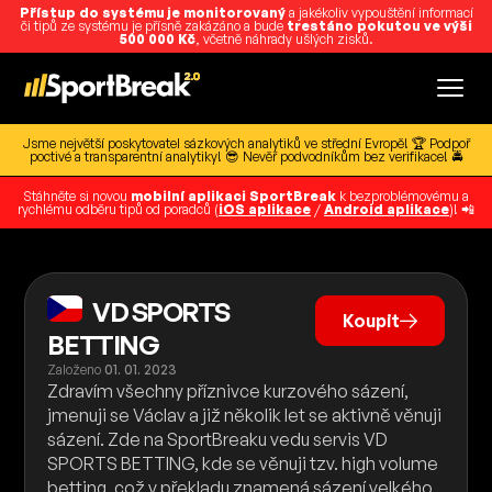
Přístup do systému je monitorovaný
a jakékoliv vypouštění informací
či tipů ze systému je přísně zakázáno a bude
trestáno pokutou ve výši
500 000 Kč
, včetně náhrady ušlých zisků.
Jsme největší poskytovatel sázkových analytiků ve střední Evropě! 🏆 Podpoř
poctivé a transparentní analytiky! 😎 Nevěř podvodníkům bez verifikace! 🚔
Stáhněte si novou
mobilní aplikaci SportBreak
k bezproblémovému a
rychlému odběru tipů od poradců (
iOS aplikace
/
Android aplikace
)! 📲
VD SPORTS
Koupit
BETTING
Založeno
01. 01. 2023
Zdravím všechny příznivce kurzového sázení,
jmenuji se Václav a již několik let se aktivně věnuji
sázení. Zde na SportBreaku vedu servis VD
SPORTS BETTING, kde se věnuji tzv. high volume
betting, což v překladu znamená sázení velkého