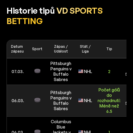
Historie tipů
VD SPORTS
BETTING
Datum
Zápas /
Stát /
Sport
Tip
Vk
zápasu
Událost
Liga
Pittsburgh
Penguins v
10
07.03.
NHL
2
Buffalo
5 0
Sabres
Počet gólů
Pittsburgh
do
Penguins v
10
06.03.
NHL
rozhodnutí:
Buffalo
5 0
Méně než
Sabres
6.5
Columbus
Blue
10
06.03.
Jackets v
NHL
1