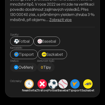
množství tipů. V roce 2022 se mi zde na verifikaci
povedlo dosáhnout zajímavých výsledků. Přes
130 000 Kč zisk, s průměrným yieldem zhruba 3 %
měsíčně, při objemu…
Zobrazit více
Sporty:
Fotbal
Basebal
Kanceláře:
Tipsport
Sazkabet
Status:
Aktivních tipů:
Ověřený
0
Tipy
Odznaky:
Neaktivita
Ztrátový
Fotbal
Basebal
Tipsport
Sazkabet