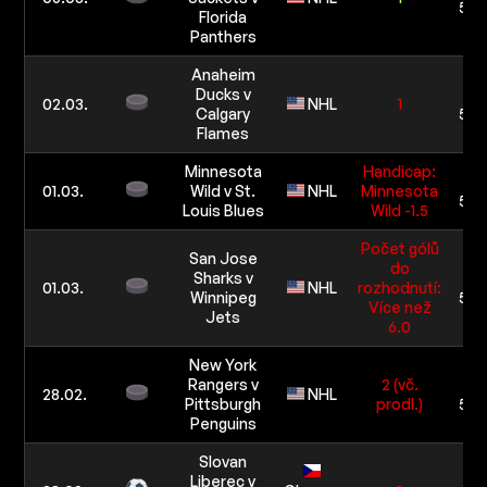
5 0
Florida
Panthers
Anaheim
Ducks v
10
02.03.
NHL
1
Calgary
5 0
Flames
Minnesota
Handicap:
10
01.03.
Wild v St.
NHL
Minnesota
5 0
Louis Blues
Wild -1.5
Počet gólů
San Jose
do
Sharks v
10
01.03.
NHL
rozhodnutí:
Winnipeg
5 0
Více než
Jets
6.0
New York
Rangers v
2 (vč.
10
28.02.
NHL
Pittsburgh
prodl.)
5 0
Penguins
Slovan
Liberec v
10