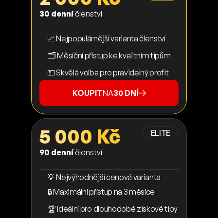
30 denní
členství
📈 Nejpopulárnější varianta členství
🗂️ Měsíční přístup ke kvalitním tipům
💵 Skvělá volba pro pravidelný profit
KOUPIT
NA
30 DNÍ
5 000 Kč
ELITE
90 denní
členství
💡 Nejvýhodnější cenová varianta
🔒 Maximální přístup na 3 měsíce
🏆 Ideální pro dlouhodobé ziskové tipy