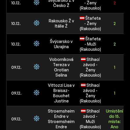
Švýcarsko Ž v
10.12.
- Ženy
2
Česko Ž
(Rakousko)
Štafeta
Rakousko Ž v
10.12.
- Ženy
2
Itálie Ž
(Rakousko)
Štafeta
Švýcarsko v
10.12.
- Muži
2
Ukrajina
(Rakousko)
Voborníková
Stíhací
Tereza v
závod -
09.12.
1
Grotian
Ženy
4
Selina
(Rakousko)
Vittozzi Lisa v
Stíhací
Braisaz-
závod -
09.12.
1
Bouchet
Ženy
Justine
(Rakousko)
Stroemsheim
Stíhací
Umístění
Endre v
závod -
do 15.
09.12.
Stroemsheim
Muži
místa:
Endre
(Rakousko)
Ano