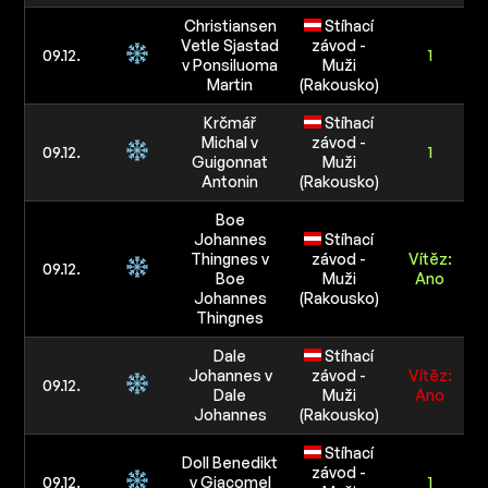
Christiansen
Stíhací
Vetle Sjastad
závod -
09.12.
1
v Ponsiluoma
Muži
4
Martin
(Rakousko)
Krčmář
Stíhací
Michal v
závod -
09.12.
1
Guigonnat
Muži
4
Antonin
(Rakousko)
Boe
Johannes
Stíhací
Thingnes v
závod -
Vítěz:
09.12.
Boe
Muži
Ano
Johannes
(Rakousko)
Thingnes
Dale
Stíhací
Johannes v
závod -
Vítěz:
09.12.
Dale
Muži
Ano
Johannes
(Rakousko)
Stíhací
Doll Benedikt
závod -
09.12.
v Giacomel
1