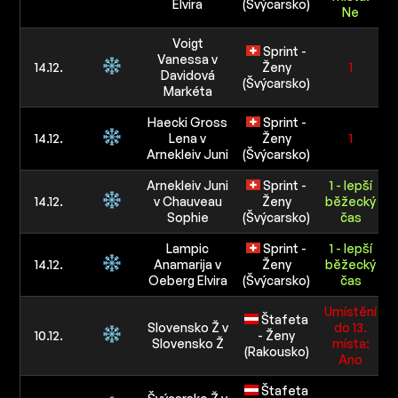
Elvira
(Švýcarsko)
Ne
Voigt
Sprint -
Vanessa v
14.12.
Ženy
1
Davidová
(Švýcarsko)
Markéta
Haecki Gross
Sprint -
14.12.
Lena v
Ženy
1
Arnekleiv Juni
(Švýcarsko)
Arnekleiv Juni
Sprint -
1 - lepší
14.12.
v Chauveau
Ženy
běžecký
4
Sophie
(Švýcarsko)
čas
Lampic
Sprint -
1 - lepší
14.12.
Anamarija v
Ženy
běžecký
Oeberg Elvira
(Švýcarsko)
čas
Umístění
Štafeta
Slovensko Ž v
do 13.
10.12.
- Ženy
Slovensko Ž
místa:
(Rakousko)
Ano
Štafeta