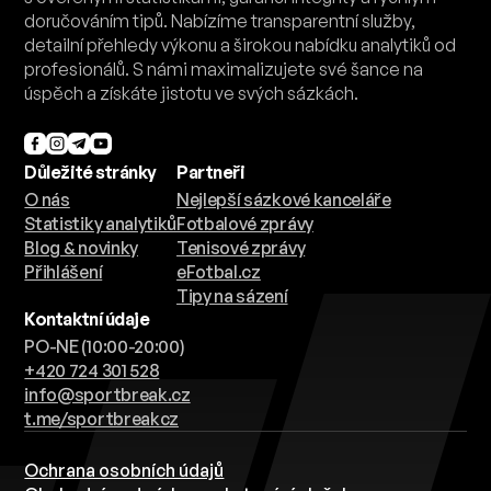
doručováním tipů. Nabízíme transparentní služby,
detailní přehledy výkonu a širokou nabídku analytiků od
profesionálů. S námi maximalizujete své šance na
úspěch a získáte jistotu ve svých sázkách.
Důležité stránky
Partneři
O nás
Nejlepší sázkové kanceláře
Statistiky analytiků
Fotbalové zprávy
Blog & novinky
Tenisové zprávy
Přihlášení
eFotbal.cz
Tipy na sázení
Kontaktní údaje
PO-NE (10:00-20:00)
+420 724 301 528
info@sportbreak.cz
t.me/sportbreakcz
Ochrana osobních údajů