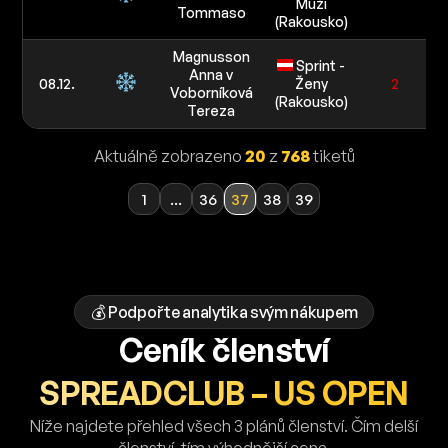
Muži
Tommaso
(Rakousko)
Magnusson
Sprint -
Anna v
08.12.
Ženy
2
Voborníková
(Rakousko)
Tereza
Aktuálně zobrazeno
20
z
768
tiketů
1
...
36
37
38
39
💰 Podpořte analytika svým nákupem
Ceník členství
SPREADCLUB – US OPEN
Níže najdete přehled všech 3 plánů členství. Čím delší