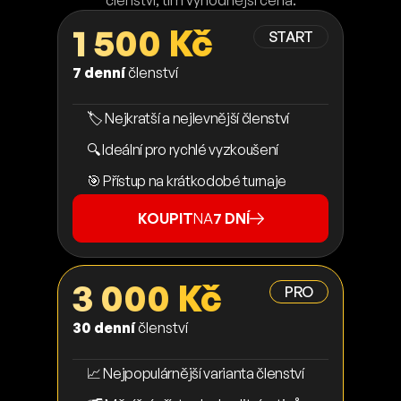
členství, tím výhodnější cena.
1 500 Kč
START
7 denní
členství
🏷️ Nejkratší a nejlevnější členství
🔍 Ideální pro rychlé vyzkoušení
🎯 Přístup na krátkodobé turnaje
KOUPIT
NA
7 DNÍ
3 000 Kč
PRO
30 denní
členství
📈 Nejpopulárnější varianta členství