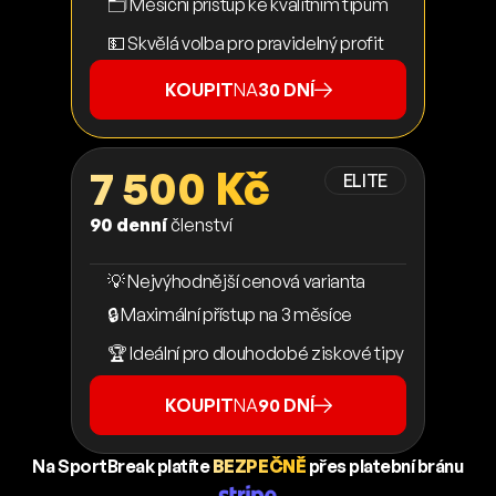
🗂️ Měsíční přístup ke kvalitním tipům
💵 Skvělá volba pro pravidelný profit
KOUPIT
NA
30 DNÍ
7 500 Kč
ELITE
90 denní
členství
💡 Nejvýhodnější cenová varianta
🔒 Maximální přístup na 3 měsíce
🏆 Ideální pro dlouhodobé ziskové tipy
KOUPIT
NA
90 DNÍ
Na SportBreak platíte
BEZPEČNĚ
přes platební bránu