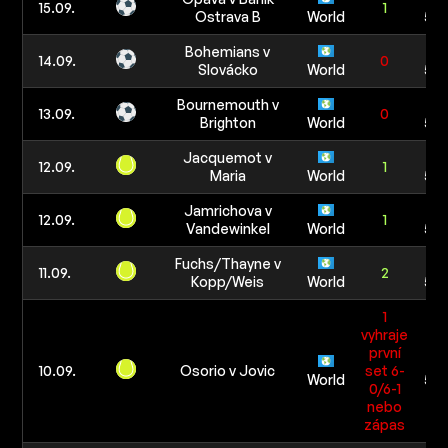
15.09.
1
Ostrava B
World
5 0
Bohemians v
1
14.09.
0
Slovácko
World
5 0
Bournemouth v
1
13.09.
0
Brighton
World
5 0
Jacquemot v
1
12.09.
1
Maria
World
5 0
Jamrichova v
1
12.09.
1
Vandewinkel
World
5 0
Fuchs/Thayne v
1
11.09.
2
Kopp/Weis
World
5 0
1
vyhraje
první
1
10.09.
Osorio v Jovic
set 6-
World
5 0
0/6-1
nebo
zápas