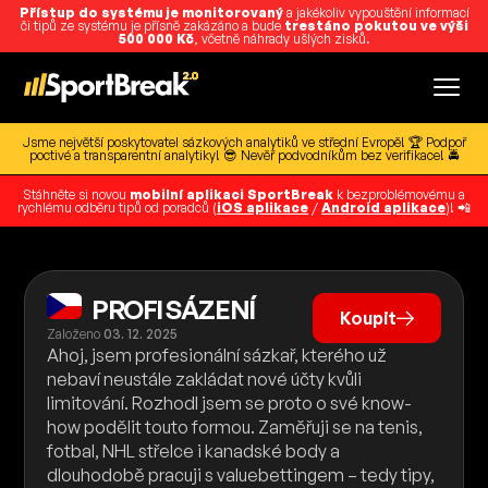
Přístup do systému je monitorovaný
a jakékoliv vypouštění informací
či tipů ze systému je přísně zakázáno a bude
trestáno pokutou ve výši
500 000 Kč
, včetně náhrady ušlých zisků.
Jsme největší poskytovatel sázkových analytiků ve střední Evropě! 🏆 Podpoř
poctivé a transparentní analytiky! 😎 Nevěř podvodníkům bez verifikace! 🚔
Stáhněte si novou
mobilní aplikaci SportBreak
k bezproblémovému a
rychlému odběru tipů od poradců (
iOS aplikace
/
Android aplikace
)! 📲
PROFI SÁZENÍ
Koupit
Založeno
03. 12. 2025
Ahoj, jsem profesionální sázkař, kterého už
nebaví neustále zakládat nové účty kvůli
limitování. Rozhodl jsem se proto o své know-
how podělit touto formou. Zaměřuji se na tenis,
fotbal, NHL střelce i kanadské body a
dlouhodobě pracuji s valuebettingem – tedy tipy,