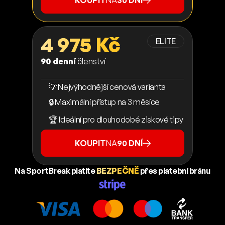
KOUPIT
NA
30 DNÍ
4 975 Kč
ELITE
90 denní
členství
💡 Nejvýhodnější cenová varianta
🔒 Maximální přístup na 3 měsíce
🏆 Ideální pro dlouhodobé ziskové tipy
KOUPIT
NA
90 DNÍ
Na SportBreak platíte
BEZPEČNĚ
přes platební bránu