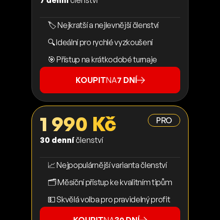
7 denní
členství
🏷️ Nejkratší a nejlevnější členství
🔍 Ideální pro rychlé vyzkoušení
🎯 Přístup na krátkodobé turnaje
KOUPIT
NA
7 DNÍ
1 990 Kč
PRO
30 denní
členství
📈 Nejpopulárnější varianta členství
🗂️ Měsíční přístup ke kvalitním tipům
💵 Skvělá volba pro pravidelný profit