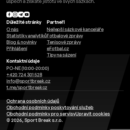
úspěch a získáte jistotu ve svých sázkách.
Důležité stránky
Partneři
O nás
Nejlepší sázkové kanceláře
Statistiky analytiků
Fotbalové zprávy
Blog & novinky
Tenisové zprávy
Přihlášení
eFotbal.cz
Tipy na sázení
Kontaktní údaje
PO-NE (10:00-20:00)
+420 724 301 528
info@sportbreak.cz
t.me/sportbreakcz
Ochrana osobních údajů
Obchodní podmínky poskytování služeb
Obchodní podmínky pro servisy
Upravit cookies
© 2026, Sport Break s.r.o.