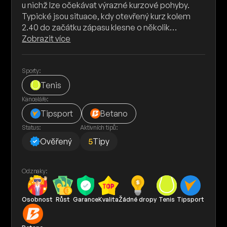
u nichž lze očekávat výrazné kurzové pohyby.
Typické jsou situace, kdy otevřený kurz kolem
2.40 do začátku zápasu klesne o několik…
Zobrazit více
Sporty:
Tenis
Kanceláře:
Tipsport
Betano
Status:
Aktivních tipů:
Ověřený
5
Tipy
Odznaky:
Osobnost
Růst
Garance
Kvalita
Žádné dropy
Tenis
Tipsport