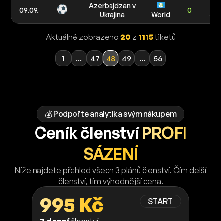
Azerbajdzan v
1
09.09.
0
Ukrajina
World
5 0
Aktuálně zobrazeno
20
z
1115
tiketů
1
...
47
48
49
...
56
💰 Podpořte analytika svým nákupem
Ceník členství
PROFI
SÁZENÍ
Níže najdete přehled všech 3 plánů členství. Čím delší
členství, tím výhodnější cena.
995 Kč
START