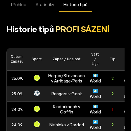
Přehled
Statistiky
Historie tipů
Historie tipů
PROFI SÁZENÍ
Stát
Datum
Sport
Zápas / Událost
/
Tip
V
zápasu
Liga
Harper/Stevenson
1
26.09.
2
v Arribage/Paris
World
5 0
1
25.09.
Rangers v Genk
2
World
5 0
Rinderknech v
1
24.09.
1
Goffin
World
5 0
1
24.09.
Nishioka v Darderi
2
World
5 0