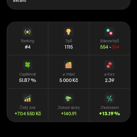
Betano
Ranking
Tipů
Bilance tipů
#4
1 115
554
-
514
Úspěšnost
⌀ Vklad
⌀ Kurz
51.87 %
5 000 Kč
2.39
Čistý zisk
Ziskové sázky
Zhodnocení
+704 550 Kč
+140.91
+13.19 %