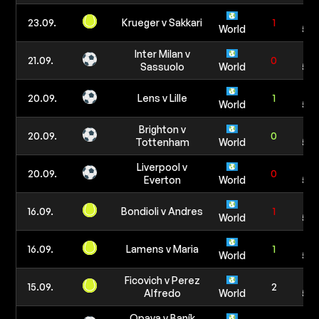
1
23.09.
Krueger v Sakkari
1
World
5 0
Inter Milan v
1
21.09.
0
Sassuolo
World
5 0
1
20.09.
Lens v Lille
1
World
5 0
Brighton v
1
20.09.
0
Tottenham
World
5 0
Liverpool v
1
20.09.
0
Everton
World
5 0
1
16.09.
Bondioli v Andres
1
World
5 0
1
16.09.
Lamens v Maria
1
World
5 0
Ficovich v Perez
1
15.09.
2
Alfredo
World
5 0
Opava v Baník
1