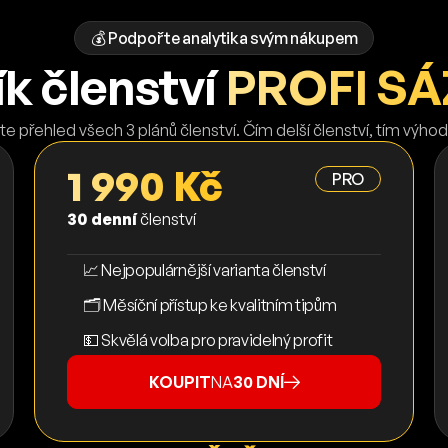
💰 Podpořte analytika svým nákupem
k členství
PROFI SÁ
te přehled všech 3 plánů členství. Čím delší členství, tím výhod
1 990 Kč
PRO
30 denní
členství
📈 Nejpopulárnější varianta členství
🗂️ Měsíční přístup ke kvalitním tipům
💵 Skvělá volba pro pravidelný profit
KOUPIT
NA
30 DNÍ