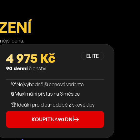
ZENÍ
nější cena.
4 975 Kč
ELITE
90 denní
členství
💡 Nejvýhodnější cenová varianta
🔒 Maximální přístup na 3 měsíce
🏆 Ideální pro dlouhodobé ziskové tipy
KOUPIT
NA
90 DNÍ