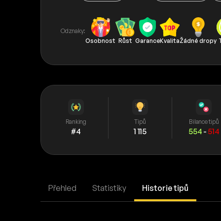
Odznaky:
Osobnost
Růst
Garance
Kvalita
Žádné dropy
Ranking
Tipů
Bilance tipů
#4
1 115
554
-
514
Přehled
Statistiky
Historie tipů