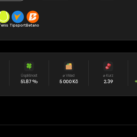
Tenis
Tipsport
Betano
Úspěšnost
⌀ Vklad
⌀ Kurz
51.87 %
5 000 Kč
2.39
+