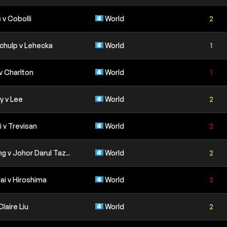
v Cobolli
World
2
chulp v Lehecka
World
1
v Charlton
World
1
y v Lee
World
2
 v Trevisan
World
2
 v Johor Darul Taz..
World
2
ai v Hiroshima
World
2
Claire Liu
World
2