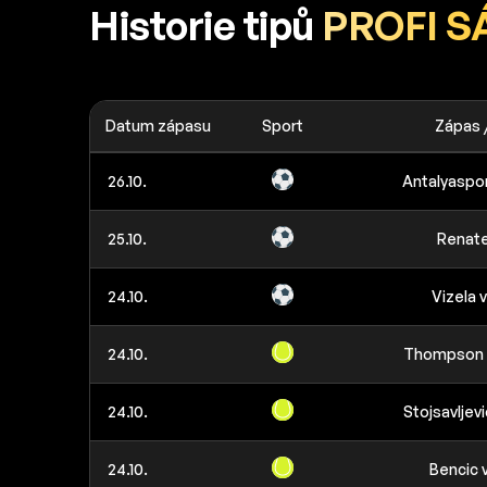
Historie tipů
PROFI S
Datum zápasu
Sport
Zápas 
26.10.
Antalyaspor
25.10.
Renate
24.10.
Vizela v
24.10.
Thompson 
24.10.
Stojsavljevi
24.10.
Bencic 