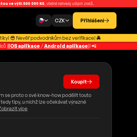
ou ve výši 500 000 Kč
, včetně náhrady ušlých zisků.
CZK
Přihlášení
tiky! 😎 Nevěř podvodníkům bez verifikace! 🚔
ců (
iOS aplikace
/
Android aplikace
)! 📲
Koupit
jsem se proto o své know-how podělit touto
tedy tipy, u nichž lze očekávat výrazné
Zobrazit více