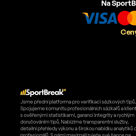
Na SportB
Ceny
Jsme přední platforma pro verifikaci sázkových tipů
Spojujeme komunitu profesionálních sázkařů a klien
s ověřenými statistikami, garancí integrity a rychlým
doručováním tipů. Nabízíme transparentní služby,
detailní přehledy výkonu a širokou nabídku analytiků 
profesionálů. S námi maximalizujete své šance na