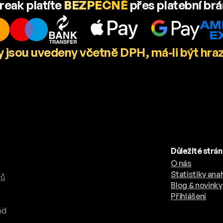
reak platíte
BEZPEČNĚ
přes platební br
 jsou uvedeny včetně DPH, má-li být hra
Důležité strá
O nás
.
Statistiky anal
tů
Blog & novinky
Přihlášení
od