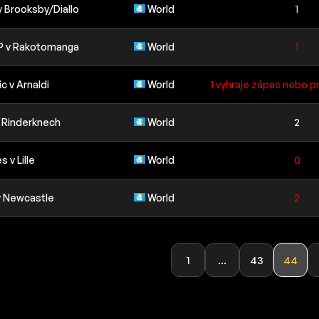
 Brooksby/Diallo
World
1
P v Rakotomanga
World
1
c v Arnaldi
World
1 vyhraje zápas nebo pr
v Rinderknech
World
2
 v Lille
World
0
v Newcastle
World
2
1
...
43
44