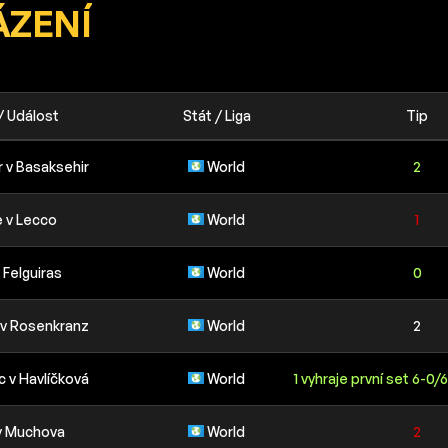
ÁZENÍ
/ Událost
Stát / Liga
Tip
 v Basaksehir
World
2
 v Lecco
World
1
 Felguiras
World
0
v Rosenkranz
World
2
c v Havlíčková
World
1 vyhraje první set 6-0
v Muchova
World
2