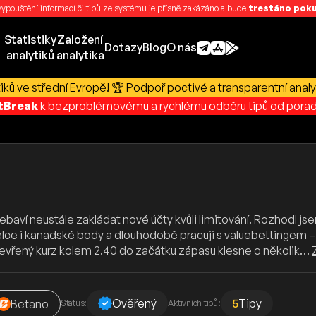
 vypouštění informací či tipů ze systému je přísně zakázáno a bude
trestáno pokut
Statistiky
Založení
Dotazy
Blog
O nás
analytiků
analytika
ků ve střední Evropě! 🏆 Podpoř poctivé a transparentní analy
rtBreak
k bezproblémovému a rychlému odběru tipů od porad
nebaví neustále zakládat nové účty kvůli limitování. Rozhodl 
řelce i kanadské body a dlouhodobě pracuji s valuebettingem – 
tevřený kurz kolem 2.40 do začátku zápasu klesne o několik…
Ověřený
5
Tipy
Betano
Status:
Aktivních tipů: