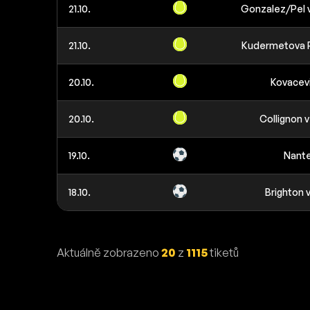
21.10.
Gonzalez/Pel v
21.10.
Kudermetova 
20.10.
Kovacevi
20.10.
Collignon 
19.10.
Nantes
18.10.
Brighton 
Aktuálně zobrazeno
20
z
1115
tiketů