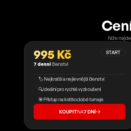
Cení
Níže najde
995 Kč
START
7 denní
členství
🏷️ Nejkratší a nejlevnější členství
🔍 Ideální pro rychlé vyzkoušení
🎯 Přístup na krátkodobé turnaje
KOUPIT
NA
7 DNÍ