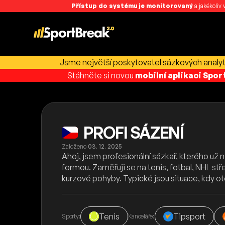
Přístup do systému je monitorovaný
a jakékoliv
Jsme největší poskytovatel sázkových analyti
Stáhněte si novou
mobilní aplikaci Spo
PROFI SÁZENÍ
Založeno
03. 12. 2025
Ahoj, jsem profesionální sázkař, kterého už 
formou. Zaměřuji se na tenis, fotbal, NHL st
kurzové pohyby. Typické jsou situace, kdy o
Tenis
Tipsport
Sporty:
Kanceláře: