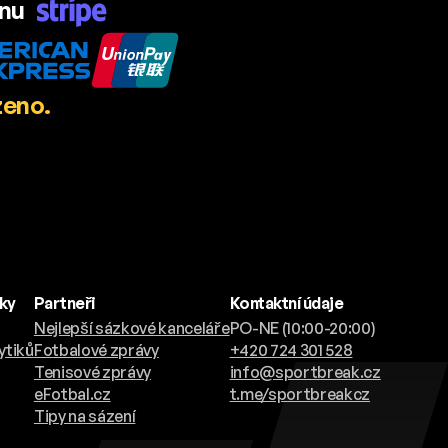
ánu
zeno.
nky
Partneři
Kontaktní údaje
Nejlepší sázkové kanceláře
PO-NE (10:00-20:00)
ytiků
Fotbalové zprávy
+420 724 301 528
Tenisové zprávy
info@sportbreak.cz
eFotbal.cz
t.me/sportbreakcz
Tipy na sázení