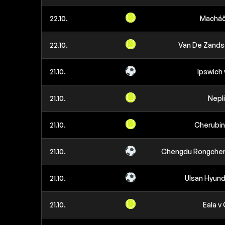
22.10.
Macháč 
22.10.
Van De Zands
21.10.
Ipswich 
21.10.
Nepli
21.10.
Cherubini
21.10.
Chengdu Rongcheng
21.10.
Ulsan Hyund
21.10.
Eala v 