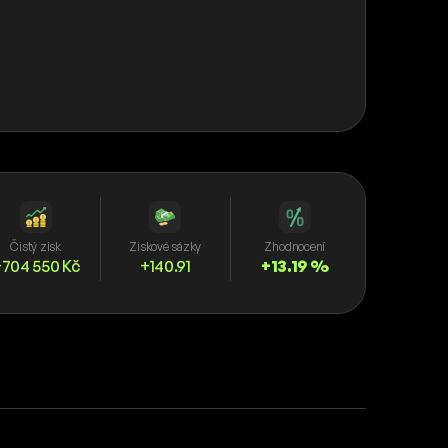
Čistý zisk
Ziskové sázky
Zhodnocení
704 550 Kč
+140.91
+13.19 %