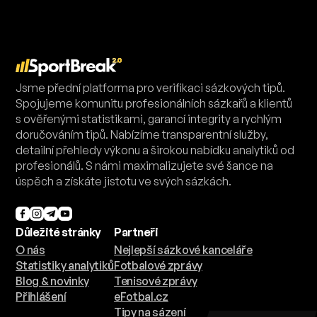
Jsme přední platforma pro verifikaci sázkových tipů.
Spojujeme komunitu profesionálních sázkařů a klientů
s ověřenými statistikami, garancí integrity a rychlým
doručováním tipů. Nabízíme transparentní služby,
detailní přehledy výkonu a širokou nabídku analytiků od
profesionálů. S námi maximalizujete své šance na
úspěch a získáte jistotu ve svých sázkách.
Důležité stránky
Partneři
O nás
Nejlepší sázkové kanceláře
Statistiky analytiků
Fotbalové zprávy
Blog & novinky
Tenisové zprávy
Přihlášení
eFotbal.cz
Tipy na sázení