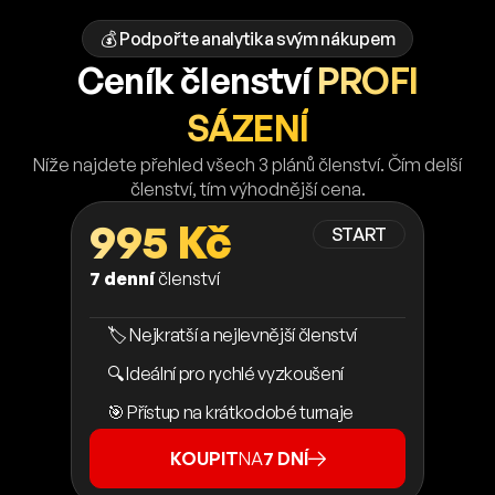
💰 Podpořte analytika svým nákupem
Ceník členství
PROFI
SÁZENÍ
Níže najdete přehled všech 3 plánů členství. Čím delší
členství, tím výhodnější cena.
995 Kč
START
7 denní
členství
🏷️ Nejkratší a nejlevnější členství
🔍 Ideální pro rychlé vyzkoušení
🎯 Přístup na krátkodobé turnaje
KOUPIT
NA
7 DNÍ