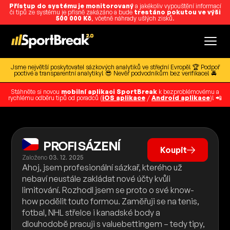
Přístup do systému je monitorovaný
a jakékoliv vypouštění informací
či tipů ze systému je přísně zakázáno a bude
trestáno pokutou ve výši
500 000 Kč
, včetně náhrady ušlých zisků.
Jsme největší poskytovatel sázkových analytiků ve střední Evropě! 🏆 Podpoř
poctivé a transparentní analytiky! 😎 Nevěř podvodníkům bez verifikace! 🚔
Stáhněte si novou
mobilní aplikaci SportBreak
k bezproblémovému a
rychlému odběru tipů od poradců (
iOS aplikace
/
Android aplikace
)! 📲
PROFI SÁZENÍ
Koupit
Založeno
03. 12. 2025
Ahoj, jsem profesionální sázkař, kterého už
nebaví neustále zakládat nové účty kvůli
limitování. Rozhodl jsem se proto o své know-
how podělit touto formou. Zaměřuji se na tenis,
fotbal, NHL střelce i kanadské body a
dlouhodobě pracuji s valuebettingem – tedy tipy,