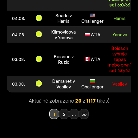
set 6:0/6:1
Searle v
04.08.
Harris
Harris
Challenger
Klimovicova
04.08.
WTA
Yaneva
v Yaneva
Boisson
vyhraje
Boisson v
03.08.
WTA
zápas
Ruzic
nebo první
set 6:0/6:1
Demanet v
03.08.
Vasilev
Vasilev
Challenger
Aktuálně zobrazeno
20
z
1117
tiketů
1
2
...
56