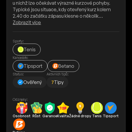
u nichž lze očekávat výrazné kurzové pohyby.
Typické jsou situace, kdy otevřený kurz kolem
2.40 do začátku zápasu klesne o několik…
Zobrazit více
Sporty:
Tenis
Kanceláře:
Tipsport
Betano
Status:
Aktivních tipů:
Ověřený
7
Tipy
Odznaky:
Osobnost
Růst
Garance
Kvalita
Žádné dropy
Tenis
Tipsport