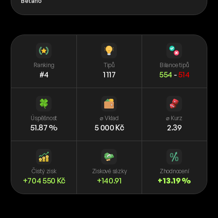
Betano
Ranking
Tipů
Bilance tipů
#4
1 117
554
-
514
Úspěšnost
⌀ Vklad
⌀ Kurz
51.87 %
5 000 Kč
2.39
Čistý zisk
Ziskové sázky
Zhodnocení
+704 550 Kč
+140.91
+13.19 %