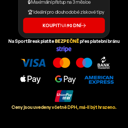
🔒 Maximální přístup na 3 měsíce
🏆 Ideální pro dlouhodobé ziskové tipy
KOUPIT
NA
90 DNÍ
Na SportBreak platíte
BEZPEČNĚ
přes platební bránu
Ceny jsou uvedeny včetně DPH, má-li být hrazeno.