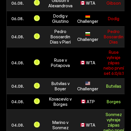
Gibson v
06.08.
WTA
Gibson
Alexandrova
Dodig v
06.08.
Dodig
Giustino
Challenger
Pedro
Pedro
04.08.
Boscardin
Boscardin
Challenger
Dias v Pieri
Dias
Ruse
vyhraje
Ruse v
04.08.
WTA
zápas
Potapova
nebo první
set 6:0/6:1
Butvilas v
04.08.
Butvilas
Boyer
Challenger
Kovacevic v
04.08.
ATP
Borges
Borges
Sonmez
vyhraje
Marino v
04.08.
WTA
zápas
Sonmez
nebo první