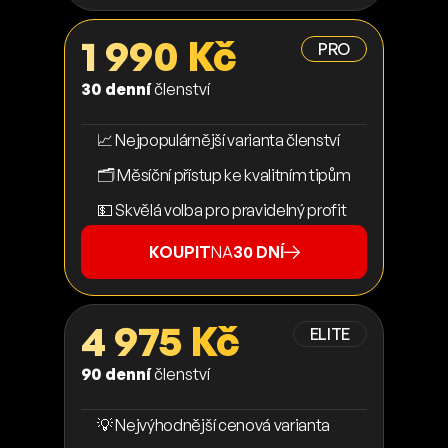
1 990 Kč
PRO
30 denní
členství
📈 Nejpopulárnější varianta členství
🗂️ Měsíční přístup ke kvalitním tipům
💵 Skvělá volba pro pravidelný profit
KOUPIT
NA
30 DNÍ
4 975 Kč
ELITE
90 denní
členství
💡 Nejvýhodnější cenová varianta