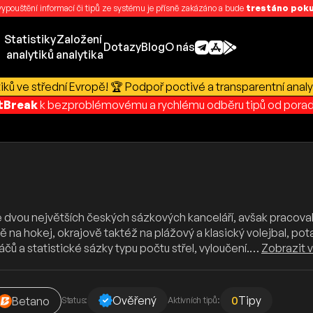
 vypouštění informací či tipů ze systému je přísně zakázáno a bude
trestáno pokut
Statistiky
Založení
Dotazy
Blog
O nás
analytiků
analytika
ků ve střední Evropě! 🏆 Podpoř poctivé a transparentní analy
rtBreak
k bezproblémovému a rychlému odběru tipů od porad
ou největších českých sázkových kanceláří, avšak pracoval js
rně na hokej, okrajově taktéž na plážový a klasický volejbal, po
ů a statistické sázky typu počtu střel, vyloučení.…
Zobrazit v
Ověřený
0
Tipy
Betano
Status:
Aktivních tipů: