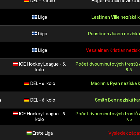
DEL - 7. kolo
Hager Patrick nezíská 
Liiga
Leskinen Ville nezíská
Liiga
Puustinen Jusso nezísk
Liiga
Vesalainen Kristian nezís
ICE Hockey League - 5.
Počet dvouminutových trestů 
kolo
8.5
DEL - 6. kolo
MacInnis Ryan nezíská 
n
DEL - 6. kolo
Smith Ben nezíská k
ICE Hockey League - 5.
Počet dvouminutových trestů 
kolo
7.5
Erste Liga
Výsledek zápas