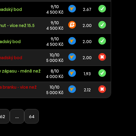
9/10
anadský bod
2.67
4 500 Kč
9/10
ut - více než 15.5
2.00
4 500 Kč
9/10
nadský bod
2.00
4 500 Kč
10/10
anadský bod
2.00
5 000 Kč
v zápasu - méně než
8/10
1.93
4 000 Kč
a branku - více než
10/10
2.12
5 000 Kč
62
...
64