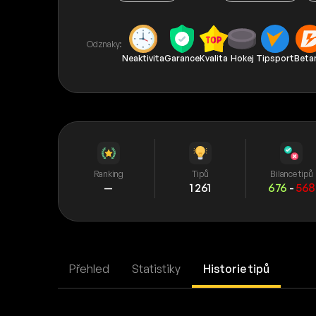
Odznaky:
Neaktivita
Garance
Kvalita
Hokej
Tipsport
Beta
Ranking
Tipů
Bilance tipů
—
1 261
676
-
568
Přehled
Statistiky
Historie tipů