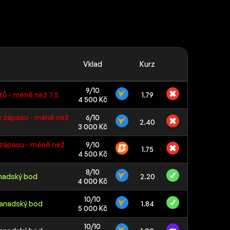
Vklad
Kurz
9/10
ů - méně než 7.5
1.79
4 500 Kč
v zápasu - méně než
6/10
2.40
3 000 Kč
v zápasu - méně než
9/10
1.75
4 500 Kč
8/10
anadský bod
2.20
4 000 Kč
10/10
kanadský bod
1.84
5 000 Kč
10/10