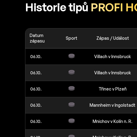
Historie tipů
PROFI 
Datum
Sport
Zápas / Událost
zápasu
06.10.
Villach v Innsbruck
06.10.
Villach v Innsbruck
06.10.
Třinec v Plzeň
06.10.
Mannheim v Ingolstadt
06.10.
Mnichov v Kolín n. R.