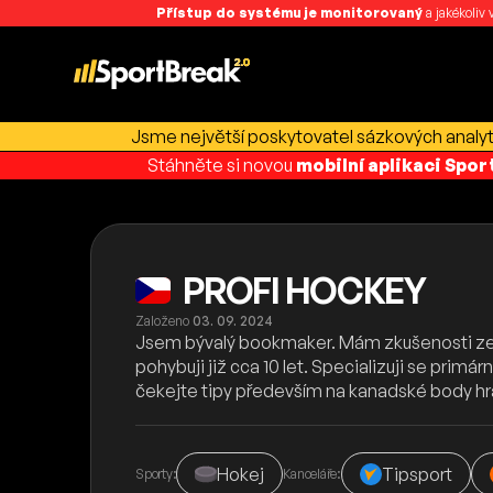
Přístup do systému je monitorovaný
a jakékoliv
Jsme největší poskytovatel sázkových analyti
Stáhněte si novou
mobilní aplikaci Spo
PROFI HOCKEY
Založeno
03. 09. 2024
Jsem bývalý bookmaker. Mám zkušenosti ze dv
pohybuji již cca 10 let. Specializuji se primá
čekejte tipy především na kanadské body hráč
Hokej
Tipsport
Sporty:
Kanceláře: