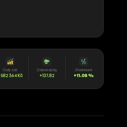
Čistý zisk
Ziskové sázky
Zhodnocení
582 364 Kč
+137.82
+11.08 %