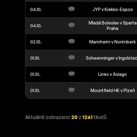
04.10.
JYP v Kiekko-Espoo
Mladá Boleslav v Sparta
04.10.
Praha
02.10.
Mannheim v Norimberk
01.10.
Schwenninger v Ingolsta
01.10.
Linec v Asiago
01.10.
Mountfield HK v Plzeň
Aktuálně zobrazeno
20
z
1261
tiketů