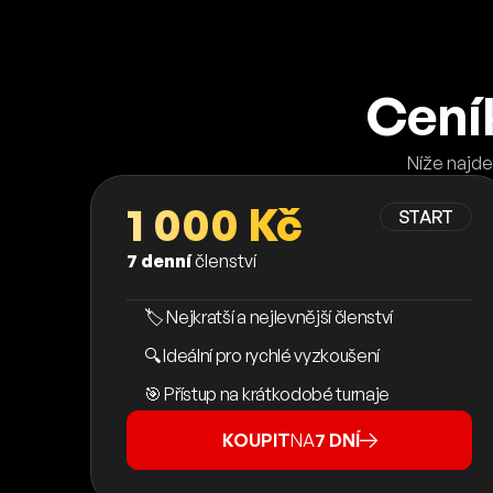
Cení
Níže najde
1 000 Kč
START
7 denní
členství
🏷️ Nejkratší a nejlevnější členství
🔍 Ideální pro rychlé vyzkoušení
🎯 Přístup na krátkodobé turnaje
KOUPIT
NA
7 DNÍ