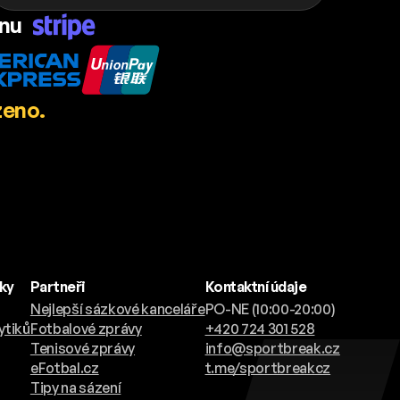
ánu
zeno.
nky
Partneři
Kontaktní údaje
Nejlepší sázkové kanceláře
PO-NE (10:00-20:00)
ytiků
Fotbalové zprávy
+420 724 301 528
Tenisové zprávy
info@sportbreak.cz
eFotbal.cz
t.me/sportbreakcz
Tipy na sázení