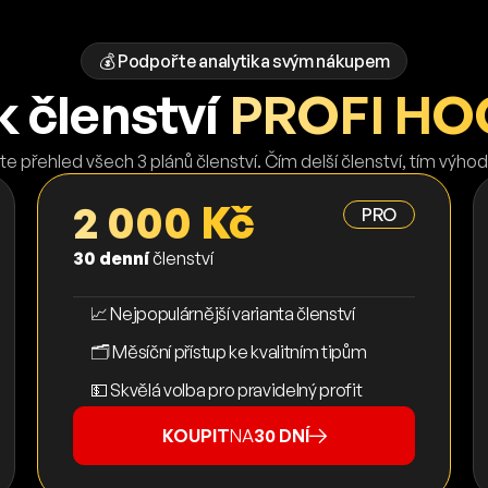
💰 Podpořte analytika svým nákupem
k členství
PROFI HO
te přehled všech 3 plánů členství. Čím delší členství, tím výhod
2 000 Kč
PRO
30 denní
členství
📈 Nejpopulárnější varianta členství
🗂️ Měsíční přístup ke kvalitním tipům
💵 Skvělá volba pro pravidelný profit
KOUPIT
NA
30 DNÍ