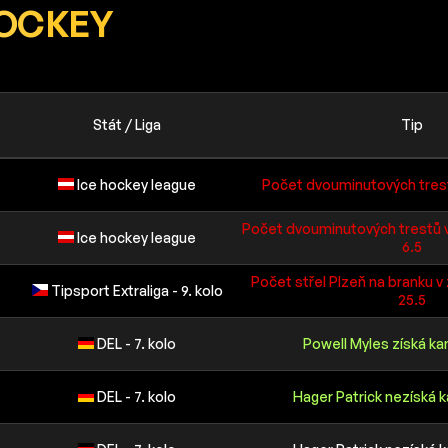
HOCKEY
Stát / Liga
Tip
Ice hockey league
Počet dvouminutových trest
Počet dvouminutových trestů 
Ice hockey league
6.5
Počet střel Plzeň na branku 
Tipsport Extraliga - 9. kolo
25.5
DEL - 7. kolo
Powell Myles získá k
DEL - 7. kolo
Hager Patrick nezíská 