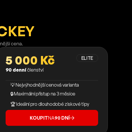
CKEY
nější cena.
5 000 Kč
ELITE
90 denní
členství
💡 Nejvýhodnější cenová varianta
🔒 Maximální přístup na 3 měsíce
🏆 Ideální pro dlouhodobé ziskové tipy
KOUPIT
NA
90 DNÍ