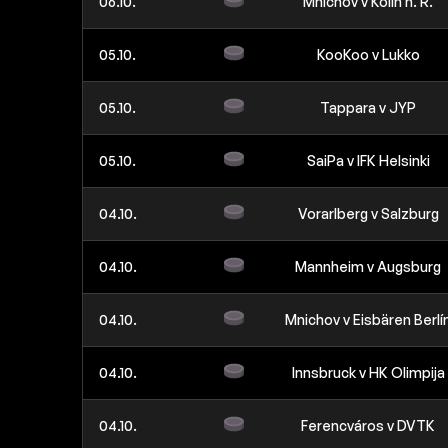
06.10.
Mnichov v Kolín n. R.
05.10.
KooKoo v Lukko
05.10.
Tappara v JYP
05.10.
SaiPa v IFK Helsinki
04.10.
Vorarlberg v Salzburg
04.10.
Mannheim v Augsburg
04.10.
Mnichov v Eisbären Berlí
04.10.
Innsbruck v HK Olimpija
04.10.
Ferencváros v DVTK