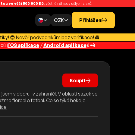
ou ve výši 500 000 Kč
, včetně náhrady ušlých zisků.
CZK
Přihlášení
tiky! 😎 Nevěř podvodníkům bez verifikace! 🚔
ců (
iOS aplikace
/
Android aplikace
)! 📲
Koupit
em v oboru i v zahraničí. V oblasti sázek se
tažmo florbal a fotbal. Co se týká hokeje -
íce