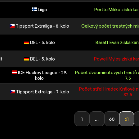
Liiga
Perttu Mikko získá k
Tipsport Extraliga - 8. kolo
Celkový počet trestných min
DEL - 5. kolo
Baratt Evan získá ka
dt
DEL - 5. kolo
Powell Myles získá k
ICE Hockey League - 29.
Počet dvouminutových trestů 
kolo
7.5
Počet střel Hradec Králové n
Tipsport Extraliga - 7. kolo
32.5
1
...
60
61