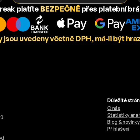
reak platíte
BEZPEČNĚ
přes platební br
 jsou uvedeny včetně DPH, má-li být hra
Důležité strá
O nás
.
Statistiky anal
tů
Blog & novinky
Přihlášení
od