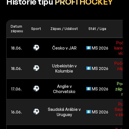
Historie tipů
PROFI HOCKEY
Datum
Sport
Zápas / Událost
Stát / Liga
T
zápasu
Počet 
18.06.
Česko v JAR
MS 2026
karet v
více 
Počet o
Uzbekistán v
18.06.
MS 2026
zápasu
Kolumbie
než
Počet 
Anglie v
17.06.
MS 2026
zápasu
Chorvatsko
než
Počet
Saudská Arábie v
Saudsk
16.06.
MS 2026
Uruguay
v zápas
než