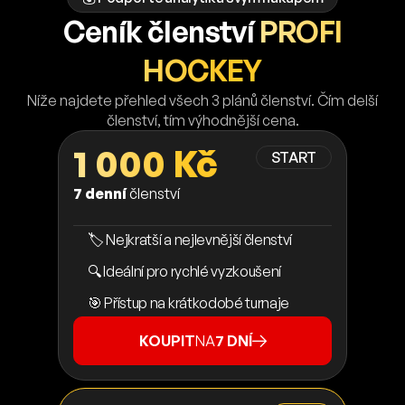
Ceník členství
PROFI
HOCKEY
Níže najdete přehled všech 3 plánů členství. Čím delší
členství, tím výhodnější cena.
1 000 Kč
START
7 denní
členství
🏷️ Nejkratší a nejlevnější členství
🔍 Ideální pro rychlé vyzkoušení
🎯 Přístup na krátkodobé turnaje
KOUPIT
NA
7 DNÍ