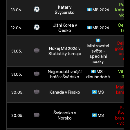
Počet
Katar v
13.06.
MS 2026
Katar v
Švýcarsko
více n
Jižní Korea v
Česko
12.06.
MS 2026
Česko
faulů
Celkov
Mistrovství
Hokej MS 2026 v
gólů do
31.05.
světa -
Statistiky turnaje
branky
speciální
než
sázky
Nejproduktivnější
MS -
Vítěz 
31.05.
hráč v Švédsko
dlouhodobé
Ray
Mark S
30.05.
Kanada v Finsko
MS
kanads
Počet
Švýcarsko v
Švýca
30.05.
MS
Norsko
branku 
- více 