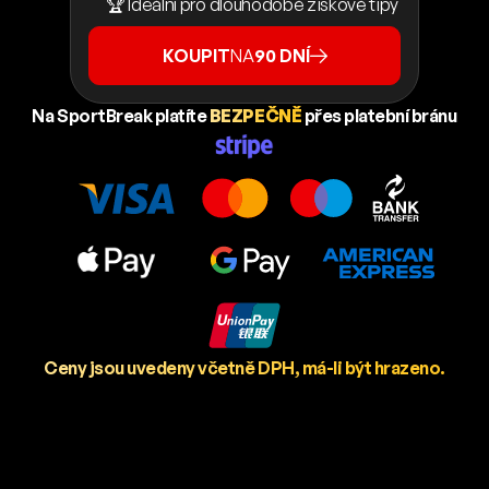
🏆 Ideální pro dlouhodobé ziskové tipy
KOUPIT
NA
90 DNÍ
Na SportBreak platíte
BEZPEČNĚ
přes platební bránu
Ceny jsou uvedeny včetně DPH, má-li být hrazeno.