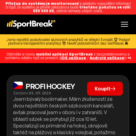
Přístup do systému je monitorovaný
a jakékoliv vypouštění informací
či tipů ze systému je přísně zakázáno a bude
trestáno pokutou ve výši
500 000 Kč
, včetně náhrady ušlých zisků.
Jsme největší poskytovatel sázkových analytiků ve střední Evropě! 🏆 Podpoř
poctivé a transparentní analytiky! 😎 Nevěř podvodníkům bez verifikace! 🚔
Stáhněte si novou
mobilní aplikaci SportBreak
k bezproblémovému a
rychlému odběru tipů od poradců (
iOS aplikace
/
Android aplikace
)! 📲
PROFI HOCKEY
Koupit
Založeno
03. 09. 2024
Jsem bývalý bookmaker. Mám zkušenosti ze
dvou největších českých sázkových kanceláří,
avšak pracoval jsem v oboru i v zahraničí. V
oblasti sázek se pohybuji již cca 10 let.
Specializuji se primárně na hokej, okrajově
taktéž na plážový a klasický volejbal, potažmo