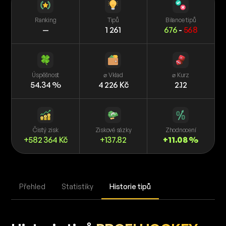
Ranking
Tipů
Bilance tipů
—
1 261
676
-
568
Úspěšnost
⌀ Vklad
⌀ Kurz
54.34 %
4 226 Kč
2.12
Čistý zisk
Ziskové sázky
Zhodnocení
+582 364 Kč
+137.82
+11.08 %
Přehled
Statistiky
Historie tipů