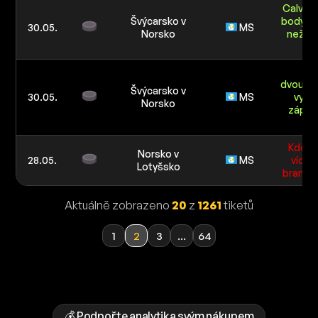
Calvin 
Švýcarsko v
body v
30.05.
MS
Norsko
než - 
0
Po
dvoumi
Švýcarsko v
30.05.
MS
vylou
Norsko
zápasu
než
Kdo b
Norsko v
28.05.
MS
více s
Lotyšsko
branku 
Aktuálně zobrazeno
20
z
1261
tiketů
1
2
3
...
64
💰 Podpořte analytika svým nákupem