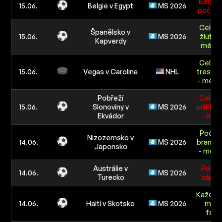
Belgie
15.06.
Belgie v Egypt
MS 2026
počtu r
Celkov
Španělsko v
15.06.
MS 2026
žlutých
Kapverdy
méně 
Celkov
15.06.
Vegas v Carolina
NHL
trestný
- méně 
Pobřeží
Celkov
15.06.
Slonoviny v
MS 2026
udělený
Ekvádor
- více
Počet 
Nizozemsko v
14.06.
MS 2026
branku 
Japonsko
- méně
Austrálie v
Počet 
14.06.
MS 2026
Turecko
zápas
Každý 
14.06.
Haiti v Skotsko
MS 2026
mít 11
faulů