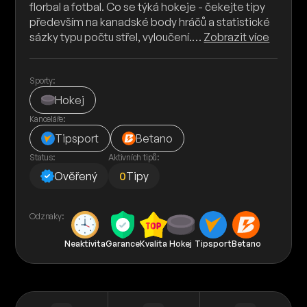
florbal a fotbal. Co se týká hokeje - čekejte tipy
především na kanadské body hráčů a statistické
sázky typu počtu střel, vyloučení.…
Zobrazit více
Sporty:
Hokej
Kanceláře:
Tipsport
Betano
Status:
Aktivních tipů:
Ověřený
0
Tipy
Odznaky:
Neaktivita
Garance
Kvalita
Hokej
Tipsport
Betano