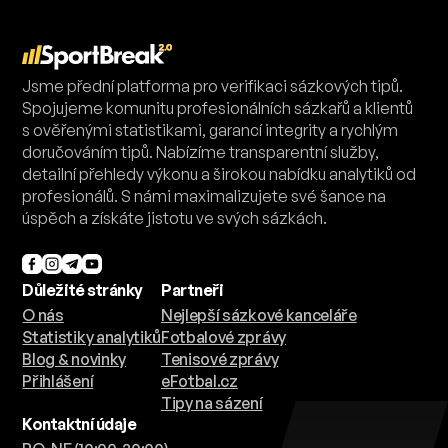
Jsme přední platforma pro verifikaci sázkových tipů.
Spojujeme komunitu profesionálních sázkařů a klientů
s ověřenými statistikami, garancí integrity a rychlým
doručováním tipů. Nabízíme transparentní služby,
detailní přehledy výkonu a širokou nabídku analytiků od
profesionálů. S námi maximalizujete své šance na
úspěch a získáte jistotu ve svých sázkách.
Důležité stránky
Partneři
O nás
Nejlepší sázkové kanceláře
Statistiky analytiků
Fotbalové zprávy
Blog & novinky
Tenisové zprávy
Přihlášení
eFotbal.cz
Tipy na sázení
Kontaktní údaje