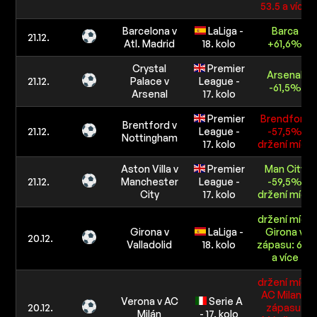
53.5 a více
Barcelona v
LaLiga -
Barca
21.12.
Atl. Madrid
18. kolo
+61,6%
Crystal
Premier
Arsenal
21.12.
Palace v
League -
-61,5%
Arsenal
17. kolo
Premier
Brendford
Brentford v
21.12.
League -
-57,5%
Nottingham
17. kolo
držení míče
Aston Villa v
Premier
Man City
21.12.
Manchester
League -
-59,5%
City
17. kolo
držení míče
držení míče
Girona v
LaLiga -
Girona v
20.12.
Valladolid
18. kolo
zápasu: 61.6
a více
držení míče
AC Milan v
Verona v AC
Serie A
20.12.
zápasu:
Milán
- 17. kolo