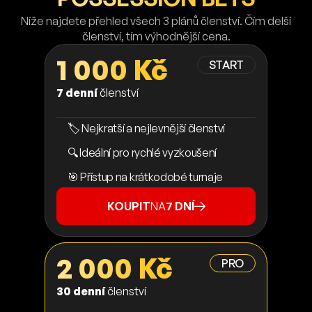
Níže najdete přehled všech 3 plánů členství. Čím delší
členství, tím výhodnější cena.
1 000 Kč
START
7 denní
členství
🏷️ Nejkratší a nejlevnější členství
🔍 Ideální pro rychlé vyzkoušení
🎯 Přístup na krátkodobé turnaje
KOUPIT
NA
7 DNÍ
2 000 Kč
PRO
30 denní
členství