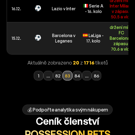
držení míče
Serie A
Inter Milano
16.12.
Lazio v Inter
- 16. kolo
v zápasu:
50.5 a více
držení míče
FC
Barcelona v
LaLiga -
15.12.
Barcelona v
Leganes
17. kolo
zápasu:
70.6 a více
Aktuálně zobrazeno
20
z
1716
tiketů
1
...
82
83
84
...
86
💰 Podpořte analytika svým nákupem
Ceník členství
POSSESSION BETS