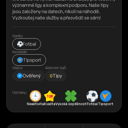
významné ligy a komplexní podporu. Naše tipy
jsou založeny na datech, nikoli na náhodě.
Vyzkoušej naše služby a přesvědč se sám!
Sporty:
Fotbal
Kanceláře:
Tipsport
Status:
Aktivních tipů:
Ověřený
0
Tipy
Odznaky:
Neaktivita
Kvalita
Vysoká úspěšnost
Fotbal
Tipsport