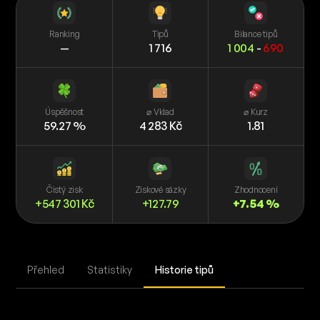
Ranking
Tipů
Bilance tipů
—
1 716
1 004
-
690
Úspěšnost
⌀ Vklad
⌀ Kurz
59.27 %
4 283 Kč
1.81
Čistý zisk
Ziskové sázky
Zhodnocení
+547 301 Kč
+127.79
+7.54 %
Přehled
Statistiky
Historie tipů