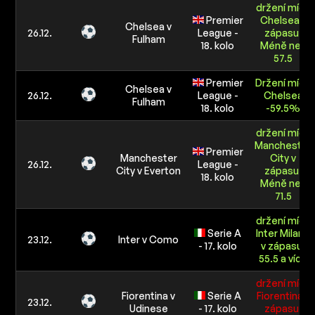
držení míče
Premier
Chelsea v
Chelsea v
26.12.
League -
zápasu:
Fulham
18. kolo
Méně než
57.5
Premier
Držení míče
Chelsea v
26.12.
League -
Chelsea
Fulham
18. kolo
-59.5%
držení míče
Manchester
Premier
Manchester
City v
26.12.
League -
City v Everton
zápasu:
18. kolo
Méně než
71.5
držení míče
Serie A
Inter Milano
23.12.
Inter v Como
- 17. kolo
v zápasu:
55.5 a více
držení míče
Fiorentina v
Serie A
Fiorentina v
23.12.
Udinese
- 17. kolo
zápasu: