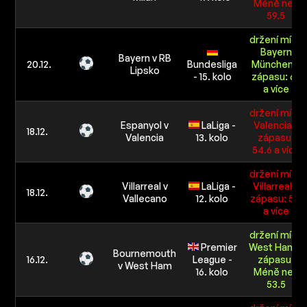
Méně než
59.5
držení míče
Bayern
Bayern v RB
20.12.
Bundesliga
München v
Lipsko
- 15. kolo
zápasu: 62
a více
držení míče
Espanyol v
LaLiga -
Valencia v
18.12.
Valencia
13. kolo
zápasu:
54.6 a více
držení míče
Villarreal v
LaLiga -
Villarreal v
18.12.
Vallecano
12. kolo
zápasu: 51.1
a více
držení míče
Premier
West Ham v
Bournemouth
16.12.
League -
zápasu:
v West Ham
16. kolo
Méně než
53.5