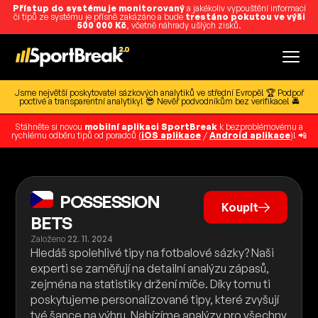
Přístup do systému je monitorovaný
a jakékoliv vypouštění informací
či tipů ze systému je přísně zakázáno a bude
trestáno pokutou ve výši
500 000 Kč
, včetně náhrady ušlých zisků.
Jsme největší poskytovatel sázkových analytiků ve střední Evropě! 🏆 Podpoř
poctivé a transparentní analytiky! 😎 Nevěř podvodníkům bez verifikace! 🚔
Stáhněte si novou
mobilní aplikaci SportBreak
k bezproblémovému a
rychlému odběru tipů od poradců (
iOS aplikace
/
Android aplikace
)! 📲
POSSESSION
Koupit
BETS
Založeno
22. 11. 2024
Hledáš spolehlivé tipy na fotbalové sázky? Naši
experti se zaměřují na detailní analýzu zápasů,
zejména na statistiky držení míče. Díky tomu ti
poskytujeme personalizované tipy, které zvyšují
tvé šance na výhru. Nabízíme analýzy pro všechny