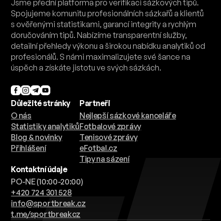
Jsme přední platforma pro verifikaci sázkových tipů.
Spojujeme komunitu profesionálních sázkařů a klientů
s ověřenými statistikami, garancí integrity a rychlým
doručováním tipů. Nabízíme transparentní služby,
detailní přehledy výkonu a širokou nabídku analytiků od
profesionálů. S námi maximalizujete své šance na
úspěch a získáte jistotu ve svých sázkách.
Důležité stránky
Partneři
O nás
Nejlepší sázkové kanceláře
Statistiky analytiků
Fotbalové zprávy
Blog & novinky
Tenisové zprávy
Přihlášení
eFotbal.cz
Tipy na sázení
Kontaktní údaje
PO-NE (10:00-20:00)
+420 724 301 528
info@sportbreak.cz
t.me/sportbreakcz