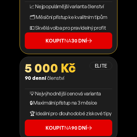
📈 Nejpopulárnější varianta členství
🗂️ Měsíční přístup ke kvalitním tipům
💵 Skvělá volba pro pravidelný profit
KOUPIT
NA
30 DNÍ
5 000 Kč
ELITE
90 denní
členství
💡 Nejvýhodnější cenová varianta
🔒 Maximální přístup na 3 měsíce
🏆 Ideální pro dlouhodobé ziskové tipy
KOUPIT
NA
90 DNÍ