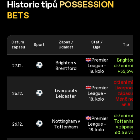
Historie tipů
POSSESSION
BETS
Datum
Zápas /
Stát /
Sport
Tip
zápasu
Událost
Liga
Premier
Brighton
Brighton v
27.12.
League -
držení míče
Brentford
18. kolo
+55,5%
držení míče
Premier
Liverpool v
Liverpool v
26.12.
League -
zápasu:
Leicester
18. kolo
Méně než
65.5
držení míče
Premier
Nottingham v
Tottenham
26.12.
League -
Tottenham
v zápasu:
18. kolo
60.5 a více