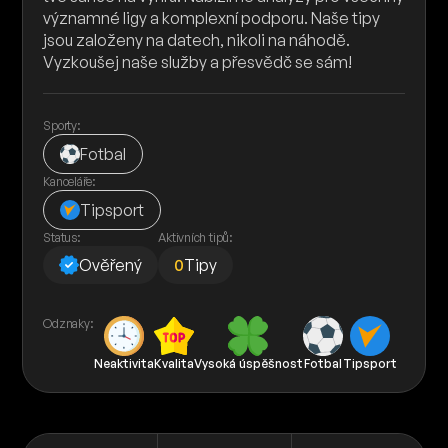
významné ligy a komplexní podporu. Naše tipy
jsou založeny na datech, nikoli na náhodě.
Vyzkoušej naše služby a přesvědč se sám!
Sporty:
Fotbal
Kanceláře:
Tipsport
Status:
Aktivních tipů:
Ověřený
0
Tipy
Odznaky:
Neaktivita
Kvalita
Vysoká úspěšnost
Fotbal
Tipsport