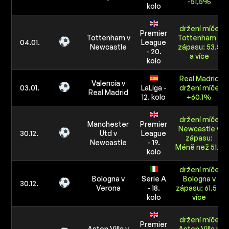
-51,5%
kolo
držení míče
Premier
Tottenham v
Tottenham v
04.01.
League
Newcastle
zápasu: 53.5
- 20.
a více
kolo
Real Madrid
Valencia v
03.01.
LaLiga -
držení míče
Real Madrid
12. kolo
+60.1%
držení míče
Manchester
Premier
Newcastle v
30.12.
Utd v
League
zápasu:
Newcastle
- 19.
Méně než 51.5
kolo
držení míče
Bologna v
Serie A
Bologna v
30.12.
Verona
- 18.
zápasu: 61.5 a
kolo
více
držení míče
Premier
Aston Villa v
Aston Villa v