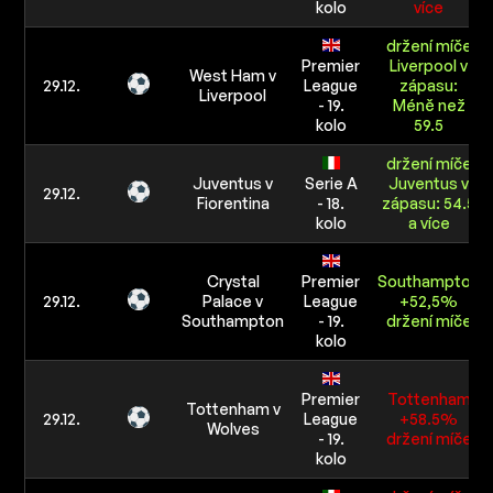
kolo
více
držení míče
Premier
Liverpool v
West Ham v
29.12.
League
zápasu:
Liverpool
- 19.
Méně než
kolo
59.5
držení míče
Juventus v
Serie A
Juventus v
29.12.
Fiorentina
- 18.
zápasu: 54.5
kolo
a více
Crystal
Premier
Southampton
29.12.
Palace v
League
+52,5%
Southampton
- 19.
držení míče
kolo
Premier
Tottenham
Tottenham v
29.12.
League
+58.5%
Wolves
- 19.
držení míče
kolo