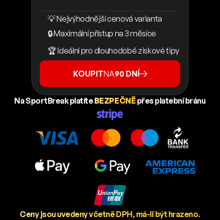
💡 Nejvýhodnější cenová varianta
🔒 Maximální přístup na 3 měsíce
🏆 Ideální pro dlouhodobé ziskové tipy
KOUPIT
NA
90 DNÍ
Na SportBreak platíte
BEZPEČNĚ
přes platební bránu
Ceny jsou uvedeny včetně DPH, má-li být hrazeno.