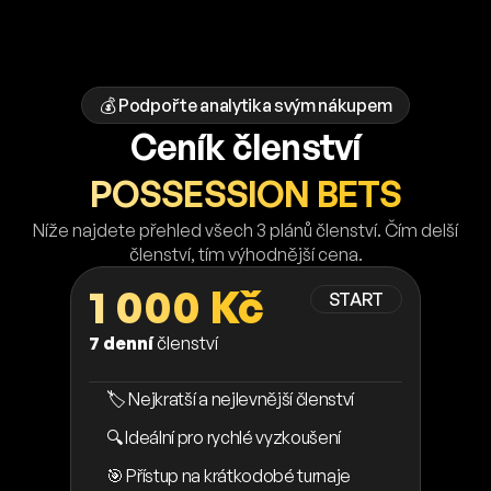
💰 Podpořte analytika svým nákupem
Ceník členství
POSSESSION BETS
Níže najdete přehled všech 3 plánů členství. Čím delší
členství, tím výhodnější cena.
1 000 Kč
START
7 denní
členství
🏷️ Nejkratší a nejlevnější členství
🔍 Ideální pro rychlé vyzkoušení
🎯 Přístup na krátkodobé turnaje