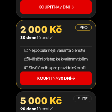
KOUPIT
NA
7 DNÍ
2 000 Kč
PRO
30 denní
členství
📈 Nejpopulárnější varianta členství
🗂️ Měsíční přístup ke kvalitním tipům
💵 Skvělá volba pro pravidelný profit
KOUPIT
NA
30 DNÍ
5 000 Kč
ELITE
90 denní
členství