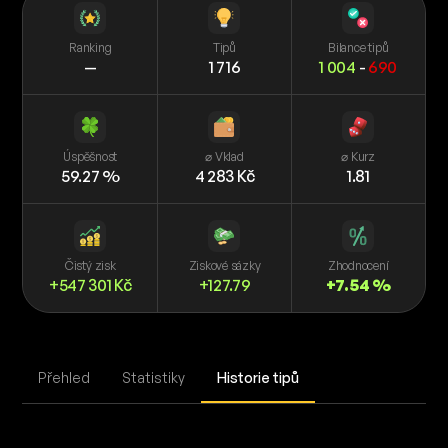
Ranking
Tipů
Bilance tipů
—
1 716
1 004
-
690
Úspěšnost
⌀ Vklad
⌀ Kurz
59.27 %
4 283 Kč
1.81
Čistý zisk
Ziskové sázky
Zhodnocení
+547 301 Kč
+127.79
+7.54 %
Přehled
Statistiky
Historie tipů