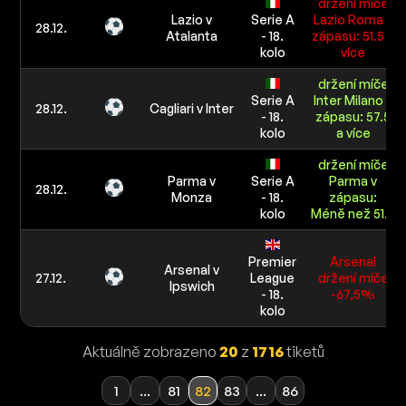
držení míče
Lazio v
Serie A
Lazio Roma v
28.12.
Atalanta
- 18.
zápasu: 51.5 a
kolo
více
držení míče
Serie A
Inter Milano v
28.12.
Cagliari v Inter
- 18.
zápasu: 57.5
kolo
a více
držení míče
Parma v
Serie A
Parma v
28.12.
Monza
- 18.
zápasu:
kolo
Méně než 51.5
Premier
Arsenal
Arsenal v
27.12.
League
držení míče
Ipswich
- 18.
-67,5%
kolo
Aktuálně zobrazeno
20
z
1716
tiketů
1
...
81
82
83
...
86