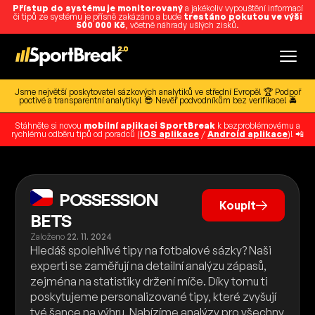
Přístup do systému je monitorovaný
a jakékoliv vypouštění informací
či tipů ze systému je přísně zakázáno a bude
trestáno pokutou ve výši
500 000 Kč
, včetně náhrady ušlých zisků.
Jsme největší poskytovatel sázkových analytiků ve střední Evropě! 🏆 Podpoř
poctivé a transparentní analytiky! 😎 Nevěř podvodníkům bez verifikace! 🚔
Stáhněte si novou
mobilní aplikaci SportBreak
k bezproblémovému a
rychlému odběru tipů od poradců (
iOS aplikace
/
Android aplikace
)! 📲
POSSESSION
Koupit
BETS
Založeno
22. 11. 2024
Hledáš spolehlivé tipy na fotbalové sázky? Naši
experti se zaměřují na detailní analýzu zápasů,
zejména na statistiky držení míče. Díky tomu ti
poskytujeme personalizované tipy, které zvyšují
tvé šance na výhru. Nabízíme analýzy pro všechny