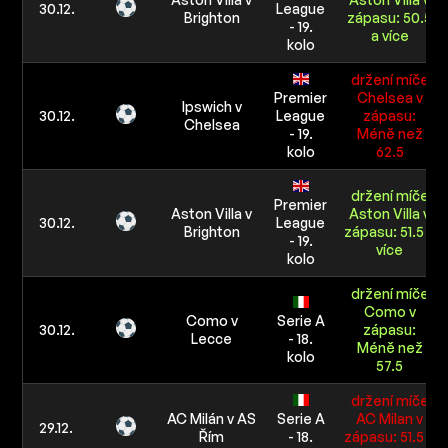
30.12.
League
Brighton
zápasu: 50.5
- 19.
a více
kolo
držení míče
Premier
Chelsea v
Ipswich v
30.12.
League
zápasu:
Chelsea
- 19.
Méně než
kolo
62.5
držení míče
Premier
Aston Villa v
Aston Villa v
30.12.
League
Brighton
zápasu: 51.5 a
- 19.
více
kolo
držení míče
Como v
Como v
Serie A
30.12.
zápasu:
Lecce
- 18.
Méně než
kolo
57.5
držení míče
AC Milán v AS
Serie A
AC Milan v
29.12.
Řím
- 18.
zápasu: 51.5 a