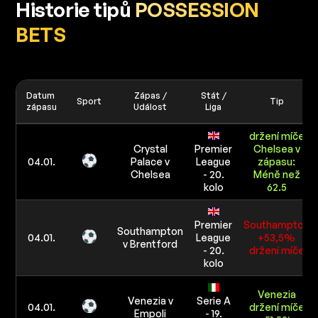
Historie tipů
POSSESSION
BETS
Datum
Zápas /
Stát /
Sport
Tip
zápasu
Událost
Liga
držení míče
Crystal
Premier
Chelsea v
04.01.
Palace v
League
zápasu:
Chelsea
- 20.
Méně než
kolo
62.5
Premier
Southampton
Southampton
04.01.
League
+53,5%
v Brentford
- 20.
držení míče
kolo
Venezia
Venezia v
Serie A
04.01.
držení míče
Empoli
- 19.